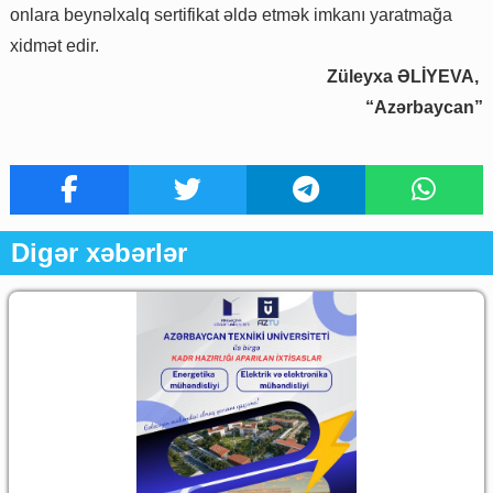
onlara beynəlxalq sertifikat əldə etmək imkanı yaratmağa
xidmət edir.
Züleyxa ƏLİYEVA,
“Azərbaycan”
Digər xəbərlər