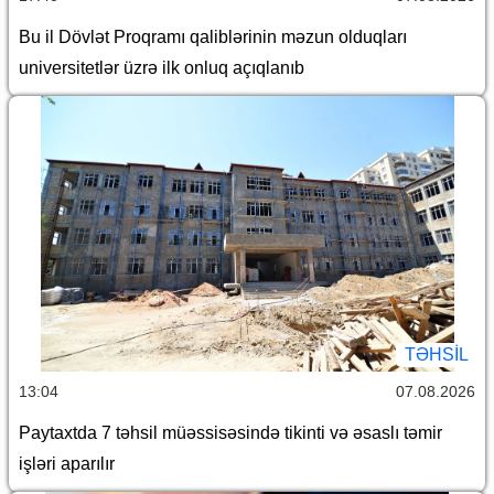
Bu il Dövlət Proqramı qaliblərinin məzun olduqları
universitetlər üzrə ilk onluq açıqlanıb
TƏHSIL
13:04
07.08.2026
Paytaxtda 7 təhsil müəssisəsində tikinti və əsaslı təmir
işləri aparılır