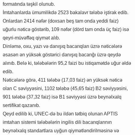
formatında təşkil olunub.
İmtahanlarda ümumilikdə 2523 bakalavr tələbə iştirak edib.
Onlardan 2414 nəfər (doxsan beş tam onda yeddi faiz)
uğurlu nəticə göstərib, 109 nəfər (dörd tam onda üç faiz) isə
qeyri-müvəffəq qiymət alıb.
Dinləmə, oxu, yazı və danışıq bacarıqları üzrə nəticələrə
əsasən ən yüksək göstərici danışıq bacarığı üzrə qeydə
alınıb. Belə ki, tələbələrin 95,2 faizi bu istiqamətdə uğur əldə
edib.
Nəticələrə görə, 411 tələbə (17,03 faiz) ən yüksək nəticə
olan C səviyyəsini, 1102 tələbə (45,65 faiz) B2 səviyyəsini,
901 tələbə (37,32 faiz) isə B1 səviyyəsi üzrə beynəlxalq
sertifikat qazanıb.
Qeyd edilib ki, UNEC-də bu ildən tətbiq olunan APTIS
imtahan sistemi tələbələrin ingilis dili bacarıqlarının
beynəlxalq standartlara uyğun qiymətləndirilməsinə və