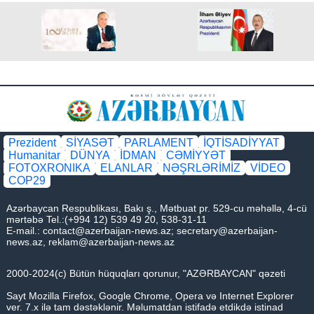
Prezident
SİYASƏT
PARLAMENT
İQTİSADİYYAT
Humanitar
DÜNYA
İDMAN
CƏMİYYƏT
FOTOXRONIKA
ELANLAR
NƏŞRLƏRİMİZ
VİDEO
COP29
Azərbaycan Respublikası, Bakı ş., Mətbuat pr. 529-cu məhəllə, 4-cü
mərtəbə Tel.:(+994 12) 539 49 20, 538-31-11
E-mail.:
contact@azerbaijan-news.az
;
secretary@azerbaijan-
news.az
,
reklam@azerbaijan-news.az
2000-2024(c) Bütün hüquqları qorunur, "AZƏRBAYCAN" qəzeti
Sayt Mozilla Firefox, Google Chrome, Opera və Internet Explorer
ver. 7.x ilə tam dəstəklənir. Məlumatdan istifadə etdikdə istinad