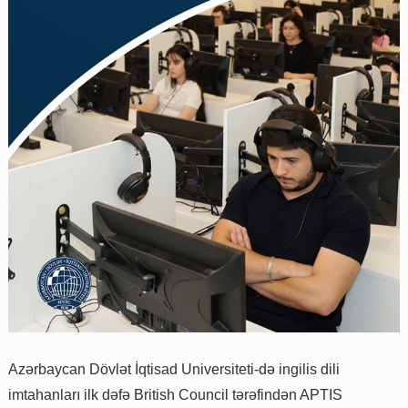
Azərbaycan Dövlət İqtisad Universiteti-də ingilis dili
imtahanları ilk dəfə British Council tərəfindən APTIS