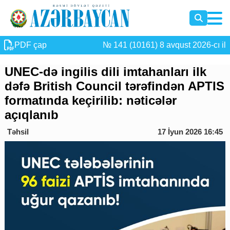
PDF çap
№ 141 (10161) 8 avqust 2026-cı il
UNEC-də ingilis dili imtahanları ilk
dəfə British Council tərəfindən APTIS
formatında keçirilib: nəticələr
açıqlanıb
Təhsil
17 İyun 2026 16:45