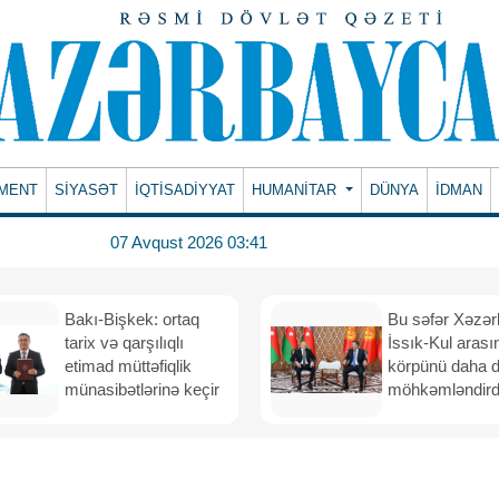
MENT
SİYASƏT
İQTİSADİYYAT
HUMANITAR
DÜNYA
İDMAN
07 Avqust 2026 03:41
Bakı-Bişkek: ortaq
Bu səfər Xəzər
tarix və qarşılıqlı
İssık-Kul arası
etimad müttəfiqlik
körpünü daha 
münasibətlərinə keçir
möhkəmləndird