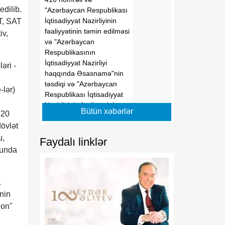
edilib.
"Azərbaycan Respublikası
İqtisadiyyat Nazirliyinin
T, SAT
fəaliyyətinin təmin edilməsi
iv,
və "Azərbaycan
Respublikasının
İqtisadiyyat Nazirliyi
əri -
haqqında Əsasnamə"nin
təsdiqi və "Azərbaycan
-lər)
Respublikası İqtisadiyyat
Nazirliyinin fəaliyyətinin
Bütün xəbərlər
 20
təmin edilməsi və
dövlət
"Azərbaycan Respublikası
İqtisadi İnkişaf Nazirliyinin
u,
Faydalı linklər
fəaliyyətinin
lunda
təkmilləşdirilməsi ilə bağlı
tədbirlər haqqında"
Azərbaycan Respublikası
.
Prezidentinin 2006-cı il 28
nin
dekabr tarixli 504 nömrəli
ion"
Fərmanında dəyişikliklər
edilməsi barədə"