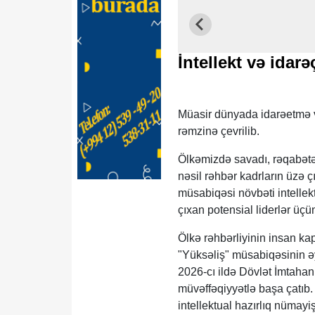
İntellekt və idarəç
Müasir dünyada idarəetmə və
rəmzinə çevrilib.
Ölkəmizdə savadı, rəqabətəda
nəsil rəhbər kadrların üzə ç
müsabiqəsi növbəti intellekt
çıxan potensial liderlər üçü
Ölkə rəhbərliyinin insan ka
"Yüksəliş" müsabiqəsinin əy
2026-cı ildə Dövlət İmtaha
müvəffəqiyyətlə başa çatıb.
intellektual hazırlıq nümay