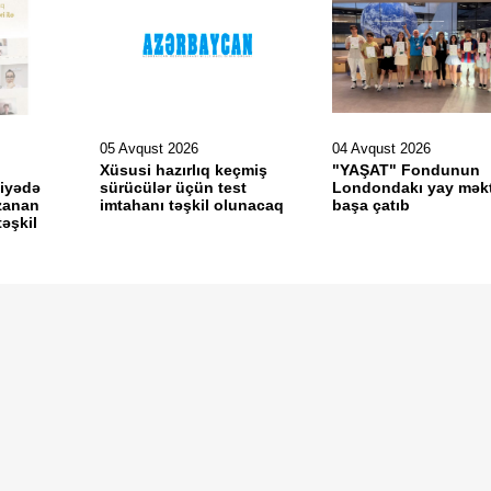
05 Avqust 2026
04 Avqust 2026
Xüsusi hazırlıq keçmiş
"YAŞAT" Fondunun
kiyədə
sürücülər üçün test
Londondakı yay mək
zanan
imtahanı təşkil olunacaq
başa çatıb
təşkil