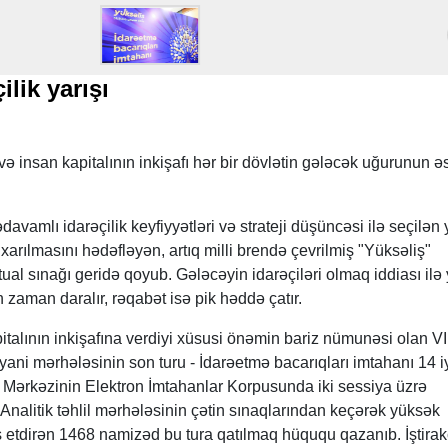
ilik yarışı
 insan kapitalının inkişafı hər bir dövlətin gələcək uğurunun ə
vamlı idarəçilik keyfiyyətləri və strateji düşüncəsi ilə seçilən 
ıxarılmasını hədəfləyən, artıq milli brendə çevrilmiş "Yüksəliş"
ual sınağı geridə qoyub. Gələcəyin idarəçiləri olmaq iddiası ilə
n zaman daralır, rəqabət isə pik həddə çatır.
pitalının inkişafına verdiyi xüsusi önəmin bariz nümunəsi olan VI
ani mərhələsinin son turu - İdarəetmə bacarıqları imtahanı 14 
n Mərkəzinin Elektron İmtahanlar Korpusunda iki sessiya üzrə
 Analitik təhlil mərhələsinin çətin sınaqlarından keçərək yüksək
iş etdirən 1468 namizəd bu tura qatılmaq hüququ qazanıb. İştirak