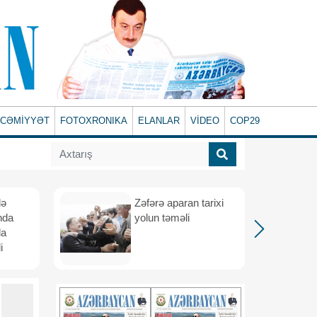
CƏMİYYƏT
FOTOXRONIKA
ELANLAR
VİDEO
COP29
lə
Zəfərə aparan tarixi
nda
yolun təməli
da
i