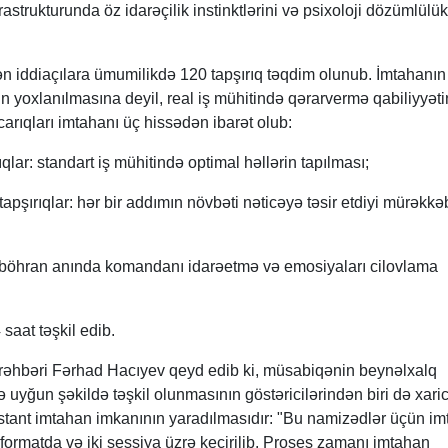
astrukturunda öz idarəçilik instinktlərini və psixoloji dözümlülük
n iddiaçılara ümumilikdə 120 tapşırıq təqdim olunub. İmtahanın
ərin yoxlanılmasına deyil, real iş mühitində qərarvermə qabiliyyət
arıqları imtahanı üç hissədən ibarət olub:
ıqlar: standart iş mühitində optimal həllərin tapılması;
apşırıqlar: hər bir addımın növbəti nəticəyə təsir etdiyi mürəkkə
 böhran anında komandanı idarəetmə və emosiyaları cilovlama
aat təşkil edib.
 rəhbəri Fərhad Hacıyev qeyd edib ki, müsabiqənin beynəlxalq
 uyğun şəkildə təşkil olunmasının göstəricilərindən biri də xari
istant imtahan imkanının yaradılmasıdır: "Bu namizədlər üçün i
 formatda və iki sessiya üzrə keçirilib. Proses zamanı imtahan