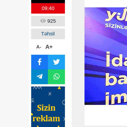
09:40
925
Təhsil
A+
A-