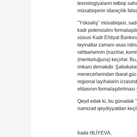
texnologiyaların tətbiqi sa
müsabiqənin idarəçilik fəlsəf
"Yüksəliş" müsabiqəsi, sadə
kadr potensialını formalaşdı
xüsusi Kadr Ehtiyat Bankına 
təyinatlar zamanı əsas isti
rəhbərlərinin (nazirlər, kom
(mentorluğuna) keçirlər. Bu
imkanı deməkdir. Şəbəkələş
menecerlərindən ibarət gücl
regional layihələrin icras
elitasının formalaşdırılmas
Qeyd edək ki, bu günədək 
namizəd qeydiyyatdan keçib.
İradə ƏLİYEVA,