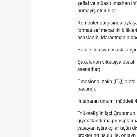
şəffaf və müasir imtahan infr
nümayiş etdiriblər.
Kompüter qarşısında əyləşə
formatı sırf mexaniki bilikl
əsaslanıb. İdarəetmənin bac
Sabit situasiya əsaslı tapşır
Şaxələnən situasiya əsaslı t
ssenarilər;
Emosional zəka (EQ) aləti:
bacarığı.
İmtahanın ümumi müddəti 4 s
"Yüksəliş"in İşçi Qrupunun
qiymətləndirmə prinsiplərinə
yaşayan iştirakçılar üçün d
proktorinq üsulu ilə, onlayn