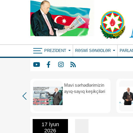
PREZIDENT
RƏSMI SƏNƏDLƏR
PARLA
Mavi sərhədlərimizin
nın
ayıq-sayıq keşikçiləri
eni dövr
17 İyun
2026