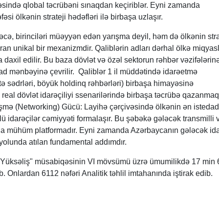
həsində qlobal təcrübəni sınaqdan keçiriblər. Eyni zamanda
əsi ölkənin strateji hədəfləri ilə birbaşa uzlaşır.
cə, birinciləri müəyyən edən yarışma deyil, həm də ölkənin stra
ran unikal bir mexanizmdir. Qaliblərin adları dərhal ölkə miqyasl
daxil edilir. Bu baza dövlət və özəl sektorun rəhbər vəzifələrin
nad mənbəyinə çevrilir. Qaliblər 1 il müddətində idarəetmə
itə sədrləri, böyük holdinq rəhbərləri) birbaşa himayəsinə
, real dövlət idarəçiliyi ssenarilərində birbaşa təcrübə qazanmaq
mə (Networking) Gücü: Layihə çərçivəsində ölkənin ən istedad
ü idarəçilər cəmiyyəti formalaşır. Bu şəbəkə gələcək transmilli 
ında mühüm platformadır. Eyni zamanda Azərbaycanın gələcək ida
ı yolunda atılan fundamental addımdır.
"Yüksəliş" müsabiqəsinin VI mövsümü üzrə ümumilikdə 17 min 
 Onlardan 6112 nəfəri Analitik təhlil imtahanında iştirak edib.