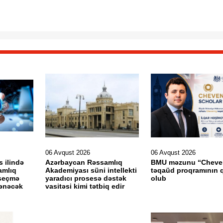
06 Avqust 2026
06 Avqust 2026
s ilində
Azərbaycan Rəssamlıq
BMU məzunu “Cheve
amlıq
Akademiyası süni intellekti
təqaüd proqramının q
seçmə
yaradıcı prosesə dəstək
olub
lənəcək
vasitəsi kimi tətbiq edir