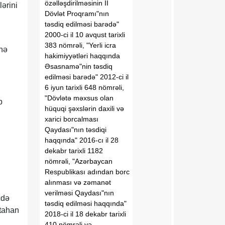
özəlləşdirilməsinin II
lərini
Dövlət Proqramı"nın
təsdiq edilməsi barədə"
2000-ci il 10 avqust tarixli
383 nömrəli, "Yerli icra
inə
hakimiyyətləri haqqında
Əsasnamə"nin təsdiq
edilməsi barədə" 2012-ci il
6 iyun tarixli 648 nömrəli,
"Dövlətə məxsus olan
b
hüquqi şəxslərin daxili və
xarici borcalması
Qaydası"nın təsdiqi
haqqında" 2016-cı il 28
dekabr tarixli 1182
nömrəli, "Azərbaycan
Respublikası adından borc
alınması və zəmanət
verilməsi Qaydası"nın
cdə
təsdiq edilməsi haqqında"
mtahan
2018-ci il 18 dekabr tarixli
410 nömrəli və