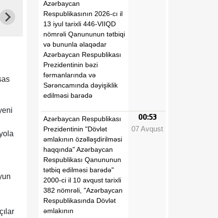
Azərbaycan
Respublikasının 2026-cı il
13 iyul tarixli 446-VIIQD
nömrəli Qanununun tətbiqi
və bununla əlaqədar
Azərbaycan Respublikası
Prezidentinin bəzi
fərmanlarında və
sas
Sərəncamında dəyişiklik
edilməsi barədə
yeni
00:53
Azərbaycan Respublikası
07 Avqust
Prezidentinin "Dövlət
 yola
əmlakının özəlləşdirilməsi
haqqında" Azərbaycan
Respublikası Qanununun
tətbiq edilməsi barədə"
iyun
2000-ci il 10 avqust tarixli
382 nömrəli, "Azərbaycan
Respublikasında Dövlət
əmlakının
çılar