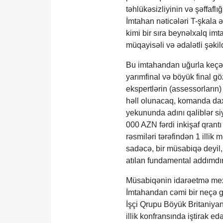
təhlükəsizliyinin və şəffafl
İmtahan nəticələri T-şkal
kimi bir sıra beynəlxalq imta
müqayisəli və ədalətli şəki
Bu imtahandan uğurla keçən
yarımfinal və böyük final göz
ekspertlərin (assessorların) 
həll olunacaq, komanda daxi
yekununda adını qaliblər si
000 AZN fərdi inkişaf qrant
rəsmiləri tərəfindən 1 illi
sadəcə, bir müsabiqə deyil,
atılan fundamental addımdır
Müsabiqənin idarəetmə mexa
İmtahandan cəmi bir neçə gü
İşçi Qrupu Böyük Britaniya
illik konfransında iştirak e