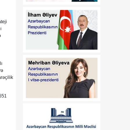
Azərbaycan Respublikası
Prezidentinin 2014-cü il 20
fevral tarixli 111 nömrəli
teji
Fərmanında dəyişiklik
edilməsi haqqında"
ı
Azərbaycan Respublikası
ə
Prezidentinin 2019-cu il 30
dekabr tarixli 911 nömrəli
Fərmanında dəyişiklik
edilməsi barədə" 2020-ci il
lı
12 may tarixli 1017
və
nömrəli fərmanlarında
dəyişiklik edilməsi
rəçilik
haqqında
651
00:52
B.Ə.Aslanbəylinin "Şöhrət"
07 Avqust
ordeni ilə təltif edilməsi
haqqında
00:52
F.N.İsmayılovun
07 Avqust
Azərbaycan