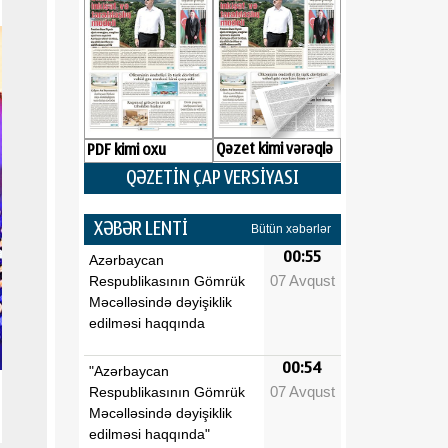
Qəzet kimi vərəqlə
PDF kimi oxu
QƏZETİN ÇAP VERSİYASI
XƏBƏR LENTİ
Bütün xəbərlər
00:55
Azərbaycan
07 Avqust
Respublikasının Gömrük
Məcəlləsində dəyişiklik
edilməsi haqqında
00:54
"Azərbaycan
07 Avqust
Respublikasının Gömrük
Məcəlləsində dəyişiklik
edilməsi haqqında"