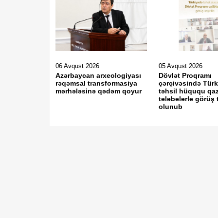
06 Avqust 2026
05 Avqust 2026
Azərbaycan arxeologiyası
Dövlət Proqramı
rəqəmsal transformasiya
çərçivəsində Tür
mərhələsinə qədəm qoyur
təhsil hüququ qa
tələbələrlə görüş 
olunub