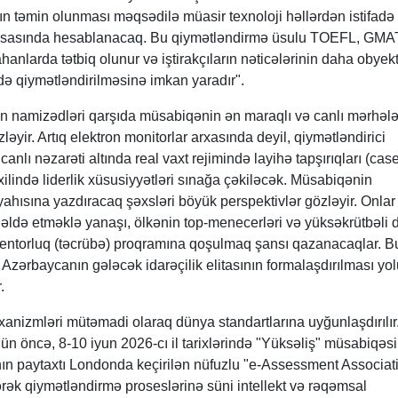
ığın təmin olunması məqsədilə müasir texnoloji həllərdən istifadə 
a əsasında hesablanacaq. Bu qiymətləndirmə üsulu TOEFL, GMA
hanlarda tətbiq olunur və iştirakçıların nəticələrinin daha obyekt
ldə qiymətləndirilməsinə imkan yaradır".
 namizədləri qarşıda müsabiqənin ən maraqlı və canlı mərhələl
ləyir. Artıq elektron monitorlar arxasında deyil, qiymətləndirici
canlı nəzarəti altında real vaxt rejimində layihə tapşırıqları (case
lində liderlik xüsusiyyətləri sınağa çəkiləcək. Müsabiqənin
yahısına yazdıracaq şəxsləri böyük perspektivlər gözləyir. Onlar
ı əldə etməklə yanaşı, ölkənin top-menecerləri və yüksəkrütbəli 
k mentorluq (təcrübə) proqramına qoşulmaq şansı qazanacaqlar. B
 Azərbaycanın gələcək idarəçilik elitasının formalaşdırılması yo
.
nizmləri mütəmadi olaraq dünya standartlarına uyğunlaşdırılır
n öncə, 8-10 iyun 2026-cı il tarixlərində "Yüksəliş" müsabiqəsi
nın paytaxtı Londonda keçirilən nüfuzlu "e-Assessment Associat
dərək qiymətləndirmə proseslərinə süni intellekt və rəqəmsal