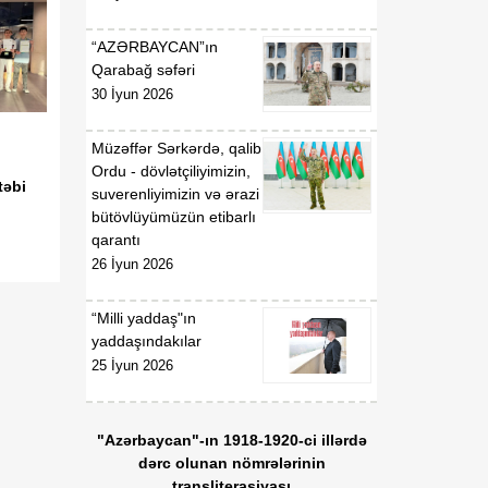
07 Avqust
Prezidentinin "Azərbaycan
Respublikasının Kosmik
“AZƏRBAYCAN”ın
Agentliyi (Azərkosmos)"
Qarabağ səfəri
publik hüquqi şəxsin
30 İyun 2026
yaradılması haqqında"
2021-ci il 27 aprel tarixli
1326 nömrəli,
Müzəffər Sərkərdə, qalib
"Azərbaycan Nəqliyyat və
Ordu - dövlətçiliyimizin,
təbi
Kommunikasiya Holdinqi
suverenliyimizin və ərazi
(AZCON)" publik hüquqi
bütövlüyümüzün etibarlı
şəxsin Nizamnaməsinin
qarantı
təsdiqi və bununla
26 İyun 2026
əlaqədar bəzi məsələlərin
tənzimlənməsi haqqında"
“Milli yaddaş"ın
2025-ci il 15 yanvar tarixli
yaddaşındakılar
286 nömrəli fərmanlarında
25 İyun 2026
və "Azərbaycan Hava
Yolları" Qapalı Səhmdar
Cəmiyyətinin yaradılması
"Azərbaycan"-ın 1918-1920-ci illərdə
haqqında" 2008-ci il 16
dərc olunan nömrələrinin
aprel tarixli 2761 nömrəli,
transliterasiyası