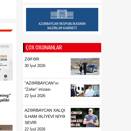
Respublikasının UNESCO
yanında daimi
nümayəndəsi təyin
edilməsi haqqında
00:51
E.T.Abdullayevin
07 Avqust
Azərbaycan
ÇOX OXUNANLAR
Respublikasının UNESCO
yanında daimi
ZƏFƏR
nümayəndəsi vəzifəsindən
30 İyul 2026
geri çağırılması haqqında
00:50
F.N.İsmayılovun
"AZƏRBAYCAN"ın
07 Avqust
Azərbaycan
"Zəfər" imzası
Respublikasının Avropa
ning”
22 İyul 2026
alibi
Şurası yanında daimi
nümayəndəsi vəzifəsindən
AZƏRBAYCAN XALQI
geri çağırılması haqqında
İLHAM ƏLİYEVİ NİYƏ
SEVİR
00:48
Azərbaycan Respublikası
22 İyul 2026