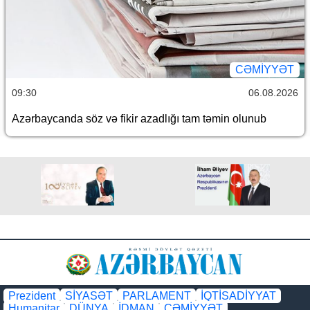
CƏMİYYƏT
09:30
06.08.2026
Azərbaycanda söz və fikir azadlığı tam təmin olunub
Prezident
SİYASƏT
PARLAMENT
İQTİSADİYYAT
Humanitar
DÜNYA
İDMAN
CƏMİYYƏT