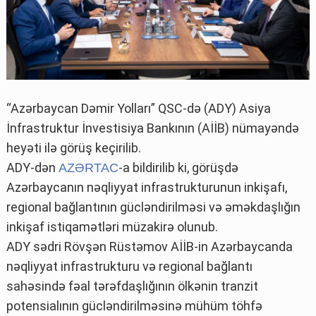
“Azərbaycan Dəmir Yolları” QSC-də (ADY) Asiya
İnfrastruktur İnvestisiya Bankının (AİİB) nümayəndə
heyəti ilə görüş keçirilib.
ADY-dən
-a bildirilib ki, görüşdə
AZƏRTAC
Azərbaycanın nəqliyyat infrastrukturunun inkişafı,
regional bağlantının gücləndirilməsi və əməkdaşlığın
inkişaf istiqamətləri müzakirə olunub.
ADY sədri Rövşən Rüstəmov AİİB-in Azərbaycanda
nəqliyyat infrastrukturu və regional bağlantı
sahəsində fəal tərəfdaşlığının ölkənin tranzit
potensialının gücləndirilməsinə mühüm töhfə