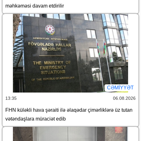
məhkəməsi davam etdirilir
CƏMİYYƏT
13:35
06.08.2026
FHN küləkli hava şəraiti ilə əlaqədar çimərliklərə üz tutan
vətəndaşlara müraciət edib