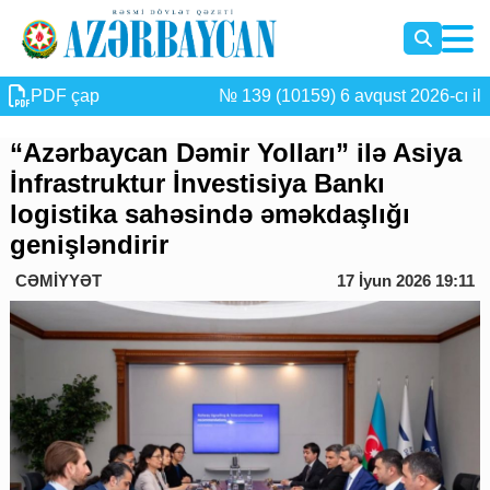
PDF çap
№ 139 (10159) 6 avqust 2026-cı il
“Azərbaycan Dəmir Yolları” ilə Asiya
İnfrastruktur İnvestisiya Bankı
logistika sahəsində əməkdaşlığı
genişləndirir
CƏMİYYƏT
17 İyun 2026 19:11