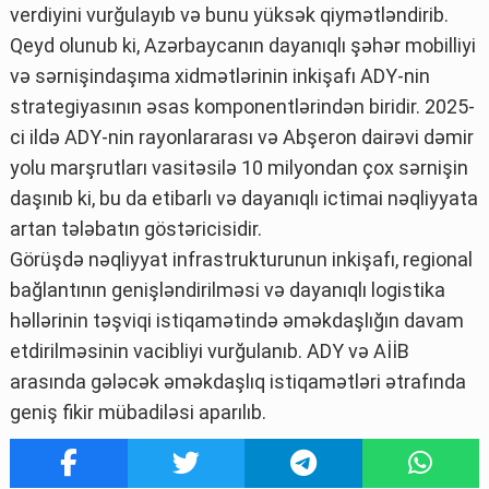
verdiyini vurğulayıb və bunu yüksək qiymətləndirib.
Qeyd olunub ki, Azərbaycanın dayanıqlı şəhər mobilliyi
və sərnişindaşıma xidmətlərinin inkişafı ADY-nin
strategiyasının əsas komponentlərindən biridir. 2025-
ci ildə ADY-nin rayonlararası və Abşeron dairəvi dəmir
yolu marşrutları vasitəsilə 10 milyondan çox sərnişin
daşınıb ki, bu da etibarlı və dayanıqlı ictimai nəqliyyata
artan tələbatın göstəricisidir.
Görüşdə nəqliyyat infrastrukturunun inkişafı, regional
bağlantının genişləndirilməsi və dayanıqlı logistika
həllərinin təşviqi istiqamətində əməkdaşlığın davam
etdirilməsinin vacibliyi vurğulanıb. ADY və AİİB
arasında gələcək əməkdaşlıq istiqamətləri ətrafında
geniş fikir mübadiləsi aparılıb.