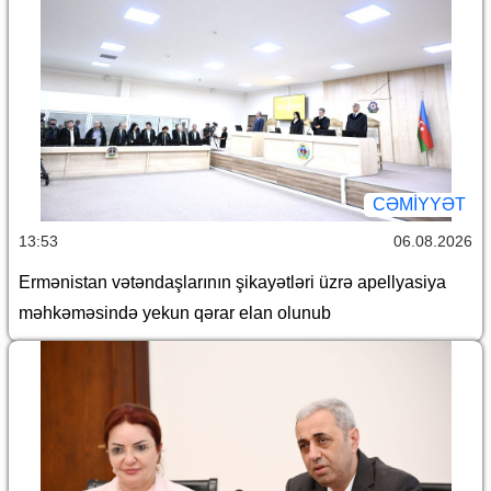
CƏMİYYƏT
13:53
06.08.2026
Ermənistan vətəndaşlarının şikayətləri üzrə apellyasiya
məhkəməsində yekun qərar elan olunub