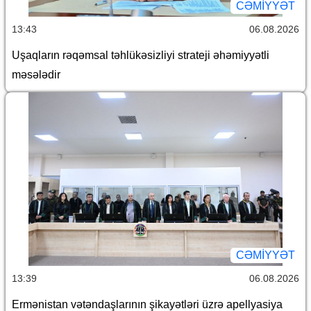
CƏMİYYƏT
13:43
06.08.2026
Uşaqların rəqəmsal təhlükəsizliyi strateji əhəmiyyətli
məsələdir
CƏMİYYƏT
13:39
06.08.2026
Ermənistan vətəndaşlarının şikayətləri üzrə apellyasiya