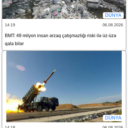
DÜNYA
14:19
06.08.2026
BMT: 49 milyon insan ərzaq çatışmazlığı riski ilə üz-üzə
qala bilər
DÜNYA
14:18
06.08.2026