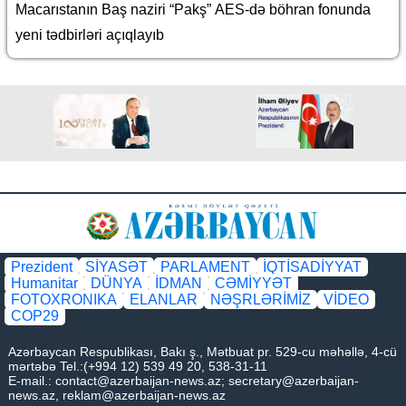
Macarıstanın Baş naziri “Pakş” AES-də böhran fonunda
yeni tədbirləri açıqlayıb
Prezident
SİYASƏT
PARLAMENT
İQTİSADİYYAT
Humanitar
DÜNYA
İDMAN
CƏMİYYƏT
FOTOXRONIKA
ELANLAR
NƏŞRLƏRİMİZ
VİDEO
COP29
Azərbaycan Respublikası, Bakı ş., Mətbuat pr. 529-cu məhəllə, 4-cü
mərtəbə Tel.:(+994 12) 539 49 20, 538-31-11
E-mail.:
contact@azerbaijan-news.az
;
secretary@azerbaijan-
news.az
,
reklam@azerbaijan-news.az