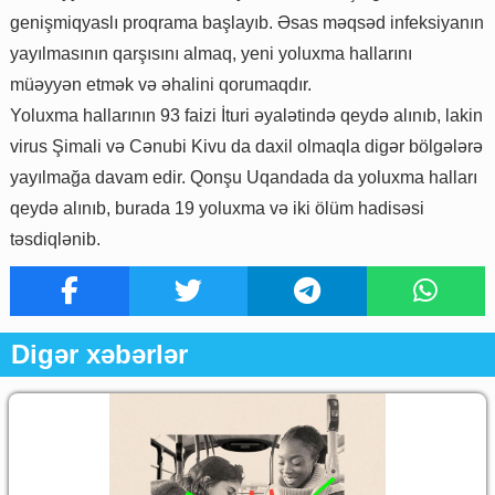
genişmiqyaslı proqrama başlayıb. Əsas məqsəd infeksiyanın
yayılmasının qarşısını almaq, yeni yoluxma hallarını
müəyyən etmək və əhalini qorumaqdır.
Yoluxma hallarının 93 faizi İturi əyalətində qeydə alınıb, lakin
virus Şimali və Cənubi Kivu da daxil olmaqla digər bölgələrə
yayılmağa davam edir. Qonşu Uqandada da yoluxma halları
qeydə alınıb, burada 19 yoluxma və iki ölüm hadisəsi
təsdiqlənib.
Digər xəbərlər