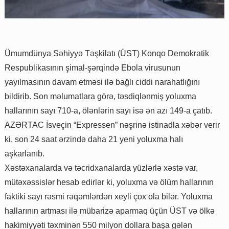
Ümumdünya Səhiyyə Təşkilatı (ÜST) Konqo Demokratik
Respublikasının şimal-şərqində Ebola virusunun
yayılmasının davam etməsi ilə bağlı ciddi narahatlığını
bildirib. Son məlumatlara görə, təsdiqlənmiş yoluxma
hallarının sayı 710-a, ölənlərin sayı isə ən azı 149-a çatıb.
AZƏRTAC İsveçin “Expressen” nəşrinə istinadla xəbər verir
ki, son 24 saat ərzində daha 21 yeni yoluxma halı
aşkarlanıb.
Xəstəxanalarda və təcridxanalarda yüzlərlə xəstə var,
mütəxəssislər hesab edirlər ki, yoluxma və ölüm hallarının
faktiki sayı rəsmi rəqəmlərdən xeyli çox ola bilər. Yoluxma
hallarının artması ilə mübarizə aparmaq üçün ÜST və ölkə
hakimiyyəti təxminən 550 milyon dollara başa gələn