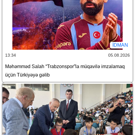
İDMAN
13:34
05.08.2026
Məhəmməd Salah “Trabzonspor”la müqavilə imzalamaq
üçün Türkiyəyə gəlib