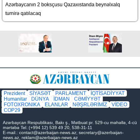
Azərbaycanın 2 boksçusu Qazaxıstanda beynəlxalq
turnirə qatılacaq
Prezident
SİYASƏT
PARLAMENT
İQTİSADİYYAT
Humanitar
DÜNYA
İDMAN
CƏMİYYƏT
FOTOXRONIKA
ELANLAR
NƏŞRLƏRİMİZ
VİDEO
COP29
Azərbaycan Respublikası, Bakı ş., Mətbuat pr. 529-cu məhəllə, 4-cü
mərtəbə Tel.:(+994 12) 539 49 20, 538-31-11
E-mail.:
contact@azerbaijan-news.az
;
secretary@azerbaijan-
news.az
,
reklam@azerbaijan-news.az