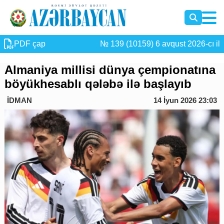
PDF çap
№ 139 (10159) 6 avqust 2026-cı il
Almaniya millisi dünya çempionatına
böyükhesablı qələbə ilə başlayıb
İDMAN
14 İyun 2026 23:03