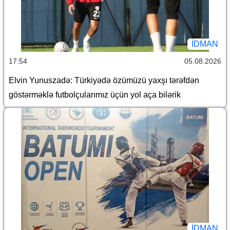
İDMAN
17:54
05.08.2026
Elvin Yunuszadə: Türkiyədə özümüzü yaxşı tərəfdən
göstərməklə futbolçularımız üçün yol aça bilərik
İDMAN