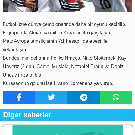
Futbol üzrə dünya çempionatında daha bir oyunu keçirilib.
E qrupunda Almaniya millisi Kurasao ilə qarşılaşıb.
Matç Avropa təmsilçisinin 7:1 hesablı qələbəsi ilə
yekunlaşıb.
Bundestimin qollarına Feliks Nmeça, Niko Şlotterbek, Kay
Havertz (2 qol), Camal Musiala, Nataniel Braun və Dəniz
Undav imza atıblar.
Kurasaonun qolunu isə Livano Komenensiya vurub.
Digər xəbərlər