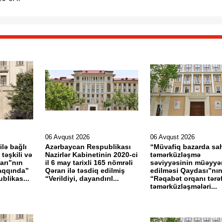
06 Avqust 2026
06 Avqust 2026
ilə bağlı
Azərbaycan Respublikası
“Müvafiq bazarda sah
təşkili və
Nazirlər Kabinetinin 2020-ci
təmərküzləşmə
arı”nın
il 6 may tarixli 165 nömrəli
səviyyəsinin müəyyə
haqqında”
Qərarı ilə təsdiq edilmiş
edilməsi Qaydası”nın
blikas...
“Verildiyi, dayandırıl...
“Rəqabət orqanı tərə
təmərküzləşmələri...