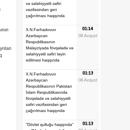
və səlahiyyətli səfiri
a
vəzifəsindən geri
çağırılması haqqında
01:14
X.N.Fərhadovun
ının
08 Avqust
Azərbaycan
Respublikasının
Malayziyada fövqəladə və
yrılan
səlahiyyətli səfiri təyin
q
edilməsi haqqında
01:13
X.N.Fərhadovun
08 Avqust
Azərbaycan
Respublikasının Pakistan
İslam Respublikasında
fövqəladə və səlahiyyətli
səfiri vəzifəsindən geri
çağırılması haqqında
01:13
"Dövlət qulluğu haqqında"