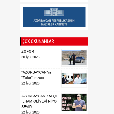
Saziş"in təsdiq edilməsi
barədə
00:57
BİLDİRİŞ
08 Avqust
18:53
Tatyana Poloskova:
07 Avqust
Azərbaycanın xarici
ÇOX OXUNANLAR
siyasətinin əsasında milli
maraqların qorunması
ZƏFƏR
dayanır
30 İyul 2026
18:23
Vaşinqton razılaşması
07 Avqust
Azərbaycan
"AZƏRBAYCAN"ın
diplomatiyasının növbəti
"Zəfər" imzası
zəfəri idi
22 İyul 2026
18:22
Tarixi Vaşinqton görüşü:
AZƏRBAYCAN XALQI
07 Avqust
ABŞ-Azərbaycan
İLHAM ƏLİYEVİ NİYƏ
əlaqələrində və Cənubi
SEVİR
Qafqazın sülh
22 İyul 2026