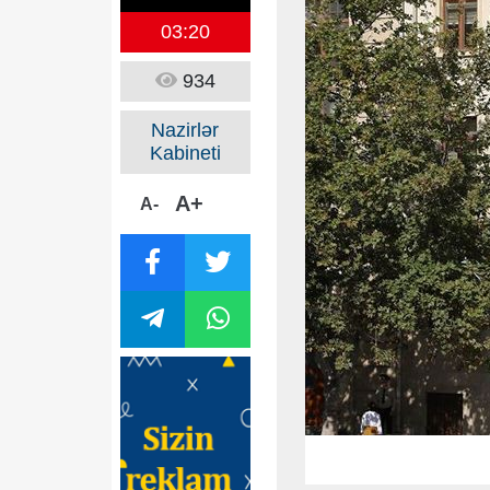
03:20
934
Nazirlər
Kabineti
A+
A-