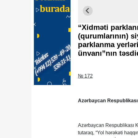
“Xidməti parklanm
(qurumlarının) si
parklanma yerlər
ünvanı”nın təsdi
№ 172
Azərbaycan Respublikası
Azərbaycan Respublikası Ko
tutaraq, “Yol hərəkəti ha