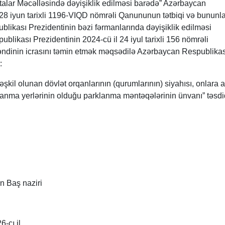
talar Məcəlləsində dəyişiklik edilməsi barədə” Azərbaycan
 28 iyun tarixli 1196-VIQD nömrəli Qanununun tətbiqi və bununl
likası Prezidentinin bəzi fərmanlarında dəyişiklik edilməsi
likası Prezidentinin 2024-cü il 24 iyul tarixli 156 nömrəli
əndinin icrasını təmin etmək məqsədilə Azərbaycan Respublikas
:
əşkil olunan dövlət orqanlarının (qurumlarının) siyahısı, onlara a
lanma yerlərinin olduğu parklanma məntəqələrinin ünvanı” təsdi
n Baş naziri
6-cı il