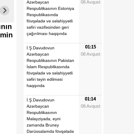
08 Avqust
Azərbaycan
Respublikasının Estoniya
Respublikasında
fövqəladə və səlahiyyətli
ının
səfiri vəzifəsindən geri
əmin
çağırılması haqqında
01:15
İ.Ş.Davudovun
08 Avqust
Azərbaycan
Respublikasının Pakistan
İslam Respublikasında
fövqəladə və səlahiyyətli
səfiri təyin edilməsi
haqqında
01:14
İ.Ş.Davudovun
08 Avqust
Azərbaycan
Respublikasının
Malayziyada, eyni
zamanda Bruney
Darüssalamda fövqəladə