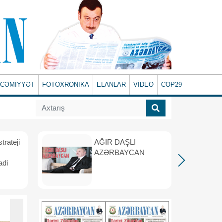
CƏMİYYƏT
FOTOXRONIKA
ELANLAR
VİDEO
COP29
rateji
AĞIR DAŞLI
AZƏRBAYCAN
adi