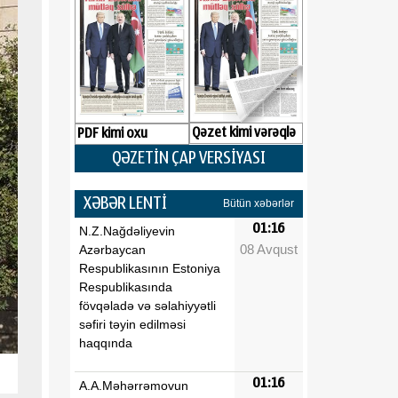
Qəzet kimi vərəqlə
PDF kimi oxu
QƏZETİN ÇAP VERSİYASI
XƏBƏR LENTİ
Bütün xəbərlər
01:16
N.Z.Nağdəliyevin
08 Avqust
Azərbaycan
Respublikasının Estoniya
Respublikasında
fövqəladə və səlahiyyətli
səfiri təyin edilməsi
haqqında
01:16
A.A.Məhərrəmovun