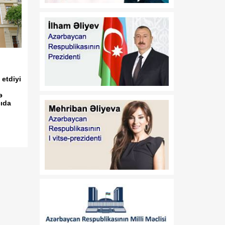
Azərbaycan
Respublikasının 2026-cı il
14 iyul tarixli 449-VIIQD
nömrəli Qanununun tətbiqi
və bununla əlaqədar bəzi
məsələlərin tənzimlənməsi
haqqında
 etdiyi
01:06
Azərbaycan Beynəlxalq
ə
08 Avqust
İnvestisiya Forumunun
çıda
Təşkilat Komitəsinin
yaradılması haqqında
01:04
"Azərbaycan
08 Avqust
Respublikasının Elm və
Təhsil Nazirliyi ilə
Tacikistan Respublikasının
Təhsil və Elm Nazirliyi
arasında illik təhsil
kvotalarının qarşılıqlı
ayrılması haqqında