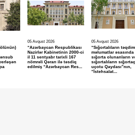
05 Avqust 2026
05 Avqust 2026
gölünün)
“Azərbaycan Respublikası
“Sığortalıların təqdim
Nazirlər Kabinetinin 2000-ci
məlumatlar əsasında
mənsub
il 11 sentyabr tarixli 167
sığorta olunanların v
yerləşən
nömrəli Qərarı ilə təsdiq
sığortalıların sığorta
rpa
edilmiş “Azərbaycan Res...
uçotu Qaydası”nın,
“İstehsalat...