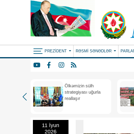
PREZIDENT
RƏSMI SƏNƏDLƏR
PARLA
rdən
Ölkəmizin sülh
hə
strategiyası uğurla
reallaşır
11 İyun
2026