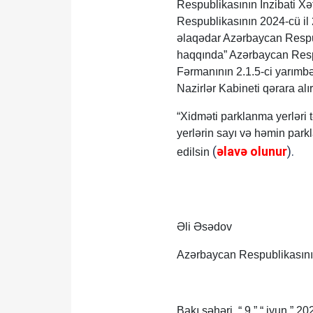
Respublikasının İnzibati Xə
Respublikasının 2024-cü il
əlaqədar Azərbaycan Respub
haqqında” Azərbaycan Respub
Fərmanının 2.1.5-ci yarımb
Nazirlər Kabineti qərara alır
“Xidməti parklanma yerləri t
yerlərin sayı və həmin park
(
əlavə olunur
).
edilsin
Əli Əsədov
Azərbaycan Respublikasını
Bakı şəhəri, “ 9 ” “ iyun ” 202