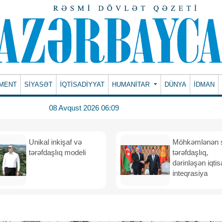
MENT
SİYASƏT
İQTİSADİYYAT
HUMANITAR
DÜNYA
İDMAN
08 Avqust 2026 06:09
Unikal inkişaf və
Möhkəmlənən st
tərəfdaşlıq modeli
tərəfdaşlıq,
dərinləşən iqtis
inteqrasiya