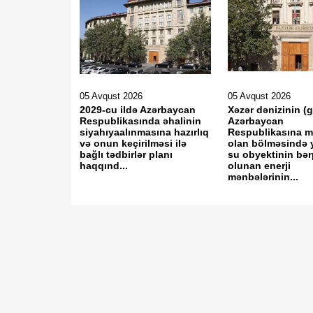
05 Avqust 2026
05 Avqust 2026
2029-cu ildə Azərbaycan
Xəzər dənizinin (
Respublikasında əhalinin
Azərbaycan
siyahıyaalınmasına hazırlıq
Respublikasına 
və onun keçirilməsi ilə
olan bölməsində 
bağlı tədbirlər planı
su obyektinin bə
haqqınd...
olunan enerji
mənbələrinin...