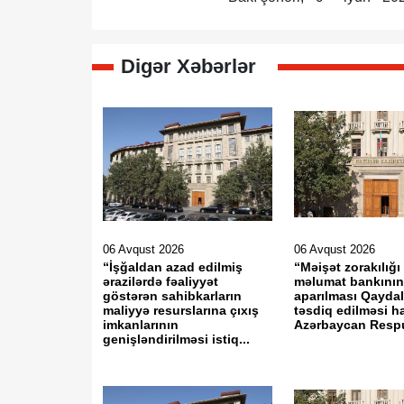
Digər Xəbərlər
06 Avqust 2026
06 Avqust 2026
“İşğaldan azad edilmiş
“Məişət zorakılığı 
ərazilərdə fəaliyyət
məlumat bankının 
göstərən sahibkarların
aparılması Qaydal
maliyyə resurslarına çıxış
təsdiq edilməsi 
imkanlarının
Azərbaycan Respu
genişləndirilməsi istiq...