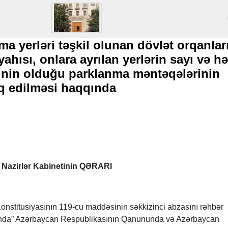
a yerləri təşkil olunan dövlət orqanlar
yahısı, onlara ayrılan yerlərin sayı və h
inin olduğu parklanma məntəqələrinin
q edilməsi haqqında
 Nazirlər Kabinetinin QƏRARI
nstitusiyasının 119-cu maddəsinin səkkizinci abzasını rəhbər
qqında” Azərbaycan Respublikasının Qanununda və Azərbaycan