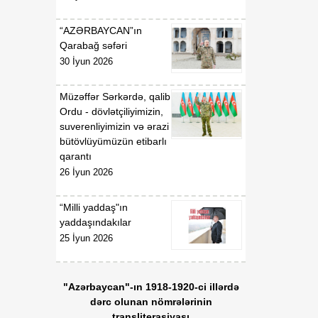
gündəliyində mühüm
mərhələ
“AZƏRBAYCAN”ın
Qarabağ səfəri
18:20
Xarici ölkələrin informasiya
30 İyun 2026
07 Avqust
şəbəkələrinə hücumlar
edən şəxslər saxlanılıblar
Müzəffər Sərkərdə, qalib
Ordu - dövlətçiliyimizin,
18:18
Heyvan kəsimi
suverenliyimizin və ərazi
07 Avqust
məntəqələrində
bütövlüyümüzün etibarlı
monitorinqlər aparılıb
qarantı
26 İyun 2026
18:00
Professor: Süni
07 Avqust
texnologiyalar dilin
“Milli yaddaş"ın
qarşısında aciz qala bilər
yaddaşındakılar
25 İyun 2026
17:55
Azərbaycan müxtəlif
07 Avqust
geosiyasi məkanlar
arasında kommunikasiya
"Azərbaycan"-ın 1918-1920-ci illərdə
imkanları olan dövlət
dərc olunan nömrələrinin
mövqeyini gücləndirir
transliterasiyası