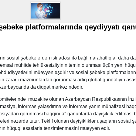
 şəbəkə platformalarında qeydiyyatı qa
n sosial şəbəkələrdən istifadəsi ilə bağlı narahatlıqlar daha da 
əqəmsal mühitdə təhlükəsizliyinin təmin olunması üçün yeni hüqu
məhdudiyyətlərini müəyyənləşdirir və sosial şəbəkə platformaların
ların zərərli məzmunlardan qorunması artıq qlobal gündəliyin əsa
, Azərbaycanda da diqqət mərkəzindədir.
 komitələrində müzakirə olunan Azərbaycan Respublikasının İnzi
ormasiya, informasiyalaşdırma və informasiyanın mühafizəsi haq
rmasiyadan qorunması haqqında" qanunlarda dəyişiklik edilməsi 
əri nəzərdə tutur. Təklif olunan dəyişikliklər uşaqların sosial 
ının hüquqi əsaslarla tənzimlənməsini müəyyən edir.