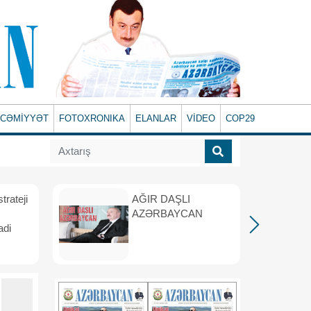
CƏMİYYƏT
FOTOXRONIKA
ELANLAR
VİDEO
COP29
rateji
AĞIR DAŞLI
AZƏRBAYCAN
adi