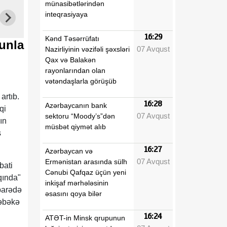
münasibətlərindən
inteqrasiyaya
16:29
Kənd Təsərrüfatı
nunla
07 Avqust
Nazirliyinin vəzifəli şəxsləri
Qax və Balakən
rayonlarından olan
vətəndaşlarla görüşüb
artıb.
16:28
Azərbaycanın bank
qi
07 Avqust
sektoru “Moody’s”dən
ın
müsbət qiymət alıb
s
16:27
Azərbaycan və
07 Avqust
Ermənistan arasında sülh
bati
Cənubi Qafqaz üçün yeni
qında"
inkişaf mərhələsinin
barədə
əsasını qoya bilər
şəbəkə
16:24
ATƏT-in Minsk qrupunun