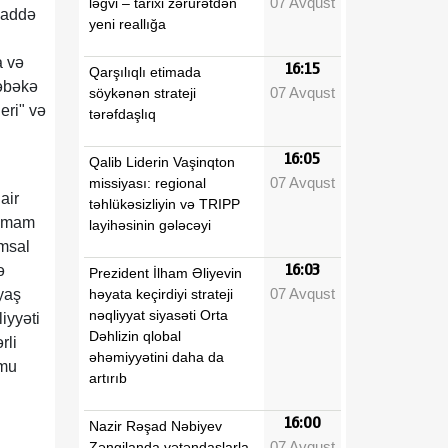
07 Avqust
ləğvi – tarixi zərurətdən
maddə
yeni reallığa
a və
16:15
Qarşılıqlı etimada
şəbəkə
07 Avqust
söykənən strateji
eri" və
tərəfdaşlıq
16:05
Qalib Liderin Vaşinqton
07 Avqust
missiyası: regional
air
təhlükəsizliyin və TRIPP
tamam
layihəsinin gələcəyi
əmsal
16:03
ə
Prezident İlham Əliyevin
07 Avqust
həyata keçirdiyi strateji
yaş
nəqliyyat siyasəti Orta
iyyəti
Dəhlizin qlobal
rli
əhəmiyyətini daha da
umu
artırıb
16:00
Nazir Rəşad Nəbiyev
07 Avqust
Zəngilanda vətəndaşlarla