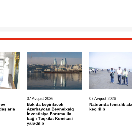
07 Avqust 2026
07 Avqust 2026
yev
Bakıda keçiriləcək
Nabranda təmizlik ak
daşlarla
Azərbaycan Beynəlxalq
keçirilib
İnvestisiya Forumu ilə
bağlı Təşkilat Komitəsi
yaradılıb