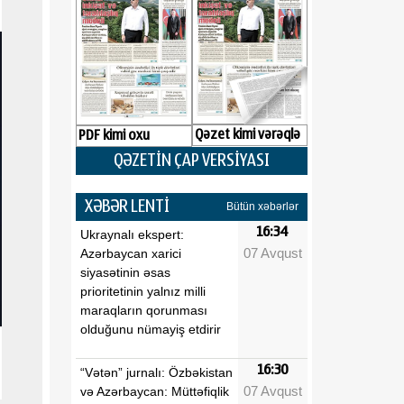
Qəzet kimi vərəqlə
PDF kimi oxu
QƏZETİN ÇAP VERSİYASI
XƏBƏR LENTİ
Bütün xəbərlər
16:34
Ukraynalı ekspert:
07 Avqust
Azərbaycan xarici
siyasətinin əsas
prioritetinin yalnız milli
maraqların qorunması
olduğunu nümayiş etdirir
16:30
“Vətən” jurnalı: Özbəkistan
07 Avqust
və Azərbaycan: Müttəfiqlik