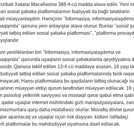
nzibati Xətalar Məcəlləsinə 388-4-cü maddə əlavə edilir. Yeni 
ən sosial şəbəkə platformalarının fəaliyyəti ilə bağlı tələblərin
ti müəyyənləşdirir. Həmçinin "İnformasiya, informasiyalaşdırm
haqqında" qanuna yeni anlayışlar əlavə olunur. Bunlar "sosial 
əti tətbiq edilən sosial şəbəkə platforması", "platforma provayd
ışlarıdır.
 yeniliklərdən biri "İnformasiya, informasiyalaşdırma və
haqqında" qanunda uşaqların sosial şəbəkələrdə qeydiyyatına d
məsidir. Qanuna təklif edilən 13-4-cü maddəyə əsasən, 16 yaşı 
diyyəti tətbiq edilən sosial şəbəkə platformalarında fərdi rəq
məyəcək. Hansı platformalara bu qaydaların tətbiq olunacağı is
rqanının müəyyən etdiyi qurum tərəfindən müəyyən ediləcək. 16 
 psixoloji yetkinlik səviyyəsi və müstəqil qərar qəbul etmə qabil
a qədər uşaqlar internet mühitindəki gizli manipulyasiyalara, zərə
k məzmunlara qarşı daha müdafiəsiz olurlar. Müvafiq dövlət qur
lər aparılacaq və uşaqlar üçün risk daşıyan, kütləvi istifadəçi
rli platformalar bu məhdudiyyət siyahısına daxil ediləcək.