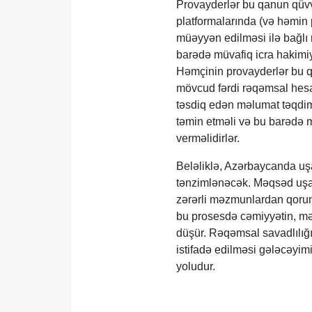
Provayderlər bu qanun qüvv
platformalarında (və həmin 
müəyyən edilməsi ilə bağlı r
barədə müvafiq icra hakimi
Həmçinin provayderlər bu 
mövcud fərdi rəqəmsal hesa
təsdiq edən məlumat təqdim
təmin etməli və bu barədə 
verməlidirlər.
Beləliklə, Azərbaycanda uşa
tənzimlənəcək. Məqsəd uşaq
zərərli məzmunlardan qorun
bu prosesdə cəmiyyətin, mə
düşür. Rəqəmsal savadlılığı
istifadə edilməsi gələcəyim
yoludur.