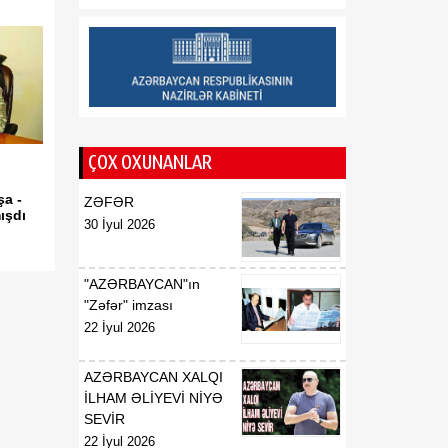
geosiyasi mərhələnin
əsasını qoyub
13:23
“Ayaks”ın sabiq baş
07 Avqust
məşqçisi Qazaxıstan
millisində
ÇOX OXUNANLAR
13:22
ABŞ-də çip istehsalında
07 Avqust
istifadə olunan əsas
şa -
ZƏFƏR
ışdı
xammala gömrük rüsumu
30 İyul 2026
tətbiq edilib
"AZƏRBAYCAN"ın
"Zəfər" imzası
22 İyul 2026
AZƏRBAYCAN XALQI
İLHAM ƏLİYEVİ NİYƏ
SEVİR
22 İyul 2026