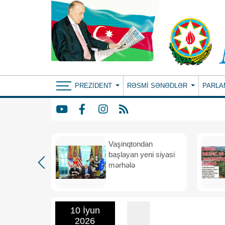
PREZIDENT
RƏSMI SƏNƏDLƏR
PARLA
rdən
Vaşinqtondan
hə
başlayan yeni siyasi
mərhələ
10 İyun
2026