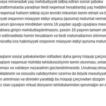
əyə minənədək yaş məhdudiyyəti tətbiq edilən sosial şəbəkə
platformalarda yaradılan fərdi rəqəmsal hesablarda) yaş həddin
əqəmsal həllərin tətbiqi üçün texniki imkanları təmin etməli və 
yyəti orqanının müəyyən etdiyi orqana (quruma) məlumat verməli
qanun qüvvəyə mindikdən sonra 16 yaşdan aşağı uşaqlara məx
blara girişin məhdudlaşdırılmasını, şəxsin 16 yaşının tamam ol
 edilmədikdə həmin hesabların və fərdi məlumatlarının silinməs
müvafiq icra hakimiyyəti orqanının müəyyən etdiyi quruma məlu
qların sosial şəbəkələrdən istifadəsi daha geniş hüquqi çərçi
ların rəqəmsal mühitdə təhlükəsizliyinin təmin olunması, onlar
ması və valideyn nəzarətinin gücləndirilməsidir. Unutmaq olmaz
ktəblərin və xüsusilə valideynlərin üzərinə də böyük məsuliyyə
n artırılması və dövlətin yaratdığı bu hüquqi çərçivədən düzgün
iz olan uşaqları virtual dünyanın təhlükələrindən qorumağın ən et