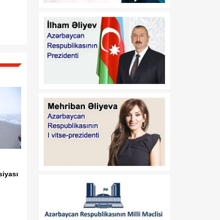
Vaşinqtondan başlayan
07 Avqust
yeni siyasi mərhələ
14:48
Cənubi Qafqazda
07 Avqust
uzunmüddətli sülh və
iqtisadi inteqrasiyanın
başlanğıcı
13:39
Tailandda 14 yaşlı şagird 8
07 Avqust
adamı qətlə yetirəndən
sonra intihar edib
13:26
Bakıda keçiriləcək
07 Avqust
Azərbaycan Beynəlxalq
İnvestisiya Forumu ilə
bağlı Təşkilat Komitəsi
siyası
yaradılıb
13:24
Deputat: ABŞ-də
07 Avqust
paraflanan sülh sənədi
Cənubi Qafqazda yeni