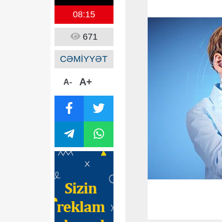
08:15
671
CƏMİYYƏT
A+
A-