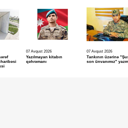
07 Avqust 2026
07 Avqust 2026
şərəf
Yazılmayan kitabın
Tankının üzərinə "Şu
haribəsi
qəhrəmanı
son ünvanımız" yazm
ksi