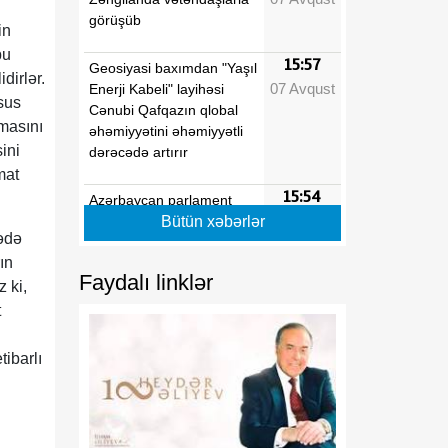
görüşüb
in
bu
15:57
Geosiyasi baxımdan "Yaşıl
dirlər.
07 Avqust
Enerji Kabeli" layihəsi
sus
Cənubi Qafqazın qlobal
masını
əhəmiyyətini əhəmiyyətli
ini
dərəcədə artırır
mat
15:54
Azərbaycan parlament
07 Avqust
diplomatiyası beynəlxalq
Bütün xəbərlər
vədə
əməkdaşlığın
ın
genişlənməsinə töhfə verir
Faydalı linklər
 ki,
15:40
t
Regionun siyasi tarixində
07 Avqust
mühüm dönüş nöqtəsi
ibarlı
15:24
Tarixi zəfərdən mütləq
07 Avqust
sülhə
15:05