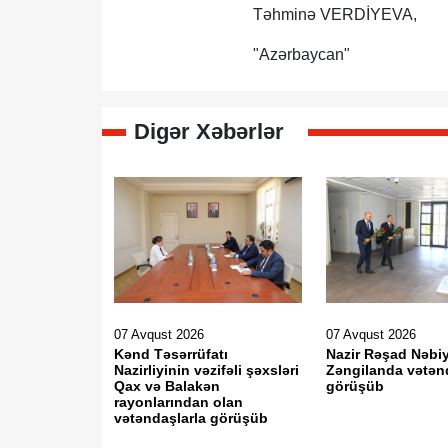
Təhminə VERDİYEVA,
"Azərbaycan"
Digər Xəbərlər
07 Avqust 2026
07 Avqust 2026
Kənd Təsərrüfatı
Nazir Rəşad Nəbi
Nazirliyinin vəzifəli şəxsləri
Zəngilanda vətən
Qax və Balakən
görüşüb
rayonlarından olan
vətəndaşlarla görüşüb