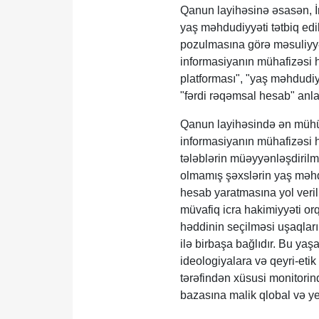
Qanun layihəsinə əsasən, İ
yaş məhdudiyyəti tətbiq edil
pozulmasına görə məsuliyyə
informasiyanın mühafizəsi 
platforması", "yaş məhdudiyy
"fərdi rəqəmsal hesab" anlay
Qanun layihəsində ən mühüm
informasiyanın mühafizəsi 
tələblərin müəyyənləşdiril
olmamış şəxslərin yaş məhdu
hesab yaratmasına yol veril
müvafiq icra hakimiyyəti o
həddinin seçilməsi uşaqların
ilə birbaşa bağlıdır. Bu yaş
ideologiyalara və qeyri-eti
tərəfindən xüsusi monitorinq
bazasına malik qlobal və ye