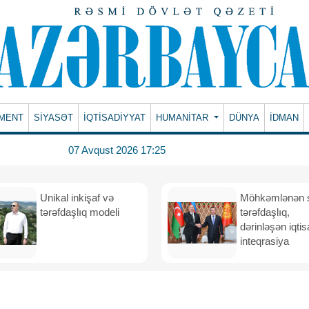
MENT
SİYASƏT
İQTİSADİYYAT
HUMANITAR
DÜNYA
İDMAN
07 Avqust 2026 17:25
Unikal inkişaf və
Möhkəmlənən st
tərəfdaşlıq modeli
tərəfdaşlıq,
dərinləşən iqtis
inteqrasiya