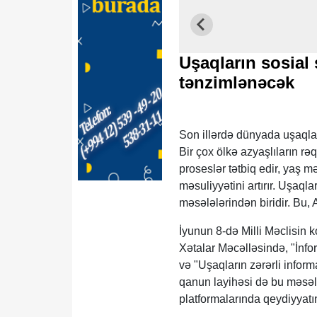
Uşaqların sosial
tənzimlənəcək
Son illərdə dünyada uşaqları
Bir çox ölkə azyaşlıların r
proseslər tətbiq edir, yaş 
məsuliyyətini artırır. Uşaq
məsələlərindən biridir. Bu
İyunun 8-də Milli Məclisin
Xətalar Məcəlləsində, "İnf
və "Uşaqların zərərli info
qanun layihəsi də bu məsələl
platformalarında qeydiyyat