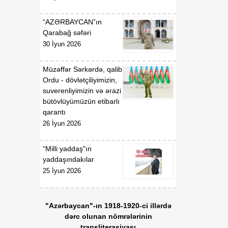
“AZƏRBAYCAN”ın
Qarabağ səfəri
30 İyun 2026
Müzəffər Sərkərdə, qalib
Ordu - dövlətçiliyimizin,
suverenliyimizin və ərazi
bütövlüyümüzün etibarlı
qarantı
26 İyun 2026
“Milli yaddaş"ın
yaddaşındakılar
25 İyun 2026
"Azərbaycan"-ın 1918-1920-ci illərdə
dərc olunan nömrələrinin
transliterasiyası