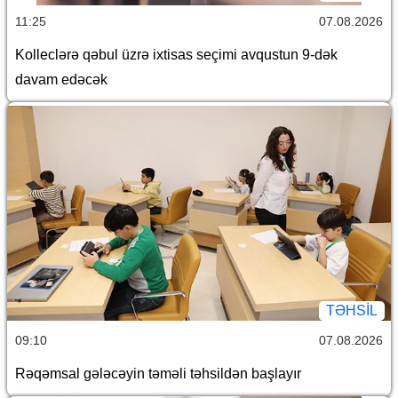
11:25
07.08.2026
Kolleclərə qəbul üzrə ixtisas seçimi avqustun 9-dək
davam edəcək
TƏHSIL
09:10
07.08.2026
Rəqəmsal gələcəyin təməli təhsildən başlayır