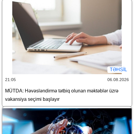
TƏHSIL
21:05
06.08.2026
MÜTDA: Həvəsləndirmə tətbiq olunan məktəblər üzrə
vakansiya seçimi başlayır