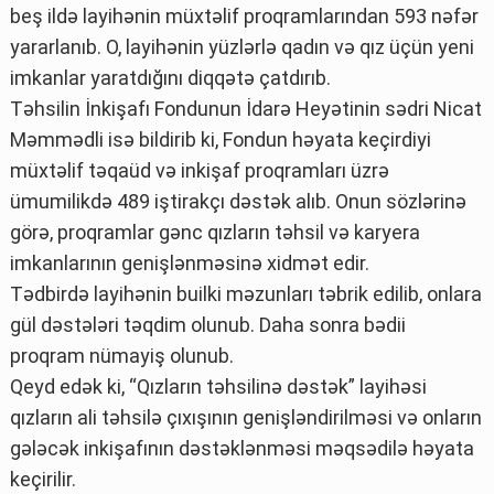
beş ildə layihənin müxtəlif proqramlarından 593 nəfər
yararlanıb. O, layihənin yüzlərlə qadın və qız üçün yeni
imkanlar yaratdığını diqqətə çatdırıb.
Təhsilin İnkişafı Fondunun İdarə Heyətinin sədri Nicat
Məmmədli isə bildirib ki, Fondun həyata keçirdiyi
müxtəlif təqaüd və inkişaf proqramları üzrə
ümumilikdə 489 iştirakçı dəstək alıb. Onun sözlərinə
görə, proqramlar gənc qızların təhsil və karyera
imkanlarının genişlənməsinə xidmət edir.
Tədbirdə layihənin builki məzunları təbrik edilib, onlara
gül dəstələri təqdim olunub. Daha sonra bədii
proqram nümayiş olunub.
Qeyd edək ki, “Qızların təhsilinə dəstək” layihəsi
qızların ali təhsilə çıxışının genişləndirilməsi və onların
gələcək inkişafının dəstəklənməsi məqsədilə həyata
keçirilir.