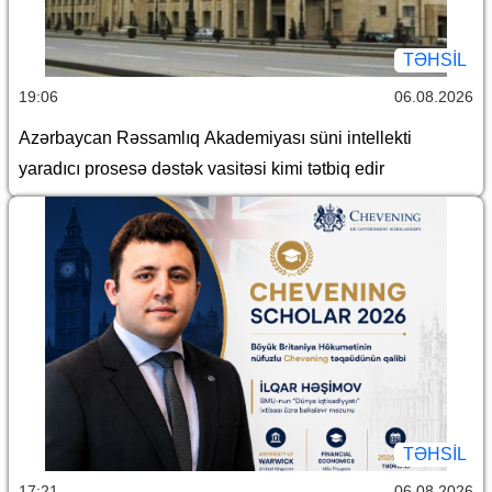
TƏHSIL
19:06
06.08.2026
Azərbaycan Rəssamlıq Akademiyası süni intellekti
yaradıcı prosesə dəstək vasitəsi kimi tətbiq edir
TƏHSIL
17:21
06.08.2026