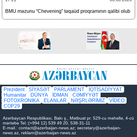
BMU məzunu “Chevening” təqaüd proqramının qalibi olub
Prezident
SİYASƏT
PARLAMENT
İQTİSADİYYAT
Humanitar
DÜNYA
İDMAN
CƏMİYYƏT
FOTOXRONIKA
ELANLAR
NƏŞRLƏRİMİZ
VİDEO
COP29
Azərbaycan Respublikası, Bakı ş., Mətbuat pr. 529-cu məhəllə, 4-cü
mərtəbə Tel.:(+994 12) 539 49 20, 538-31-11
E-mail.:
contact@azerbaijan-news.az
;
secretary@azerbaijan-
news.az
,
reklam@azerbaijan-news.az