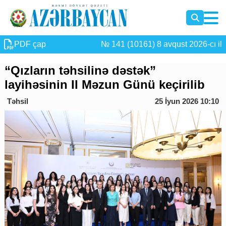
PDF çap
№ 141 (10161) 8 avqust 2026-cı il
“Qızların təhsilinə dəstək”
layihəsinin II Məzun Günü keçirilib
Təhsil
25 İyun 2026 10:10