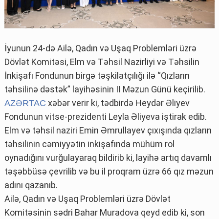
İyunun 24-də Ailə, Qadın və Uşaq Problemləri üzrə
Dövlət Komitəsi, Elm və Təhsil Nazirliyi və Təhsilin
İnkişafı Fondunun birgə təşkilatçılığı ilə “Qızların
təhsilinə dəstək” layihəsinin II Məzun Günü keçirilib.
xəbər verir ki, tədbirdə Heydər Əliyev
AZƏRTAC
Fondunun vitse-prezidenti Leyla Əliyeva iştirak edib.
Elm və təhsil naziri Emin Əmrullayev çıxışında qızların
təhsilinin cəmiyyətin inkişafında mühüm rol
oynadığını vurğulayaraq bildirib ki, layihə artıq davamlı
təşəbbüsə çevrilib və bu il proqram üzrə 66 qız məzun
adını qazanıb.
Ailə, Qadın və Uşaq Problemləri üzrə Dövlət
Komitəsinin sədri Bahar Muradova qeyd edib ki, son