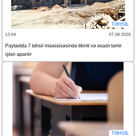
TƏHSIL
13:04
07.08.2026
Paytaxtda 7 təhsil müəssisəsində tikinti və əsaslı təmir
işləri aparılır
TƏHSIL