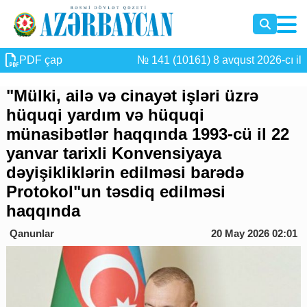
PDF çap
№ 141 (10161) 8 avqust 2026-cı il
"Mülki, ailə və cinayət işləri üzrə
hüquqi yardım və hüquqi
münasibətlər haqqında 1993-cü il 22
yanvar tarixli Konvensiyaya
dəyişikliklərin edilməsi barədə
Protokol"un təsdiq edilməsi
haqqında
Qanunlar
20 May 2026 02:01