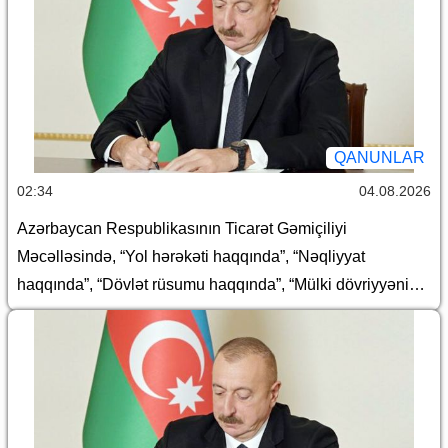
QANUNLAR
02:34
04.08.2026
Azərbaycan Respublikasının Ticarət Gəmiçiliyi
Məcəlləsində, “Yol hərəkəti haqqında”, “Nəqliyyat
haqqında”, “Dövlət rüsumu haqqında”, “Mülki dövriyyənin
müəyyən iştirakçılarına mənsub ola bilən və dövriyyədə
olmasına xüsusi icazə əsasında yol verilən (mülki
dövriyyəsi məhdudlaşdırılmış) əşyaların siyahısı
haqqında”, “Avtomobil nəqliyyatı haqqında” və “Aviasiya
haqqında” Azərbaycan Respublikasının qanunlarında