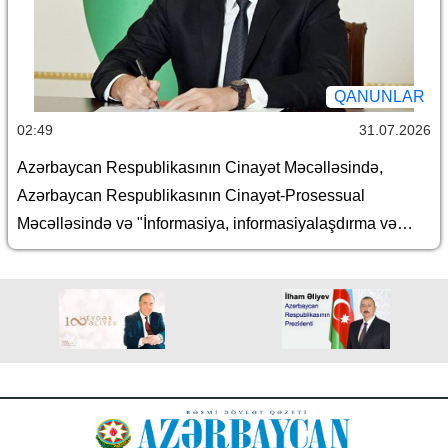
dəyişiklik edilməsi barədə
QANUNLAR
02:49
31.07.2026
Azərbaycan Respublikasının Cinayət Məcəlləsində,
Azərbaycan Respublikasının Cinayət-Prosessual
Məcəlləsində və "İnformasiya, informasiyalaşdırma və
informasiyanın mühafizəsi haqqında" Azərbaycan
Respublikasının Qanununda dəyişiklik edilməsi barədə