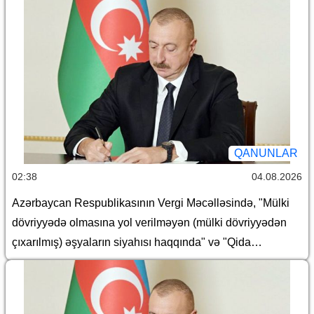
QANUNLAR
02:38
04.08.2026
Azərbaycan Respublikasının Vergi Məcəlləsində, "Mülki
dövriyyədə olmasına yol verilməyən (mülki dövriyyədən
çıxarılmış) əşyaların siyahısı haqqında" və "Qida
təhlükəsizliyi haqqında" Azərbaycan Respublikasının
qanunlarında dəyişiklik edilməsi barədə