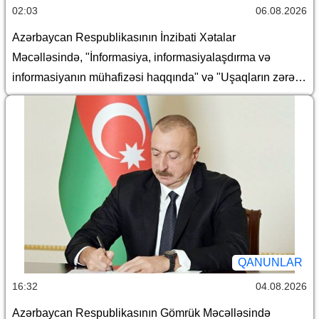
02:03
06.08.2026
Azərbaycan Respublikasının İnzibati Xətalar
Məcəlləsində, "İnformasiya, informasiyalaşdırma və
informasiyanın mühafizəsi haqqında" və "Uşaqların zərərli
informasiyadan qorunması haqqında" Azərbaycan
Respublikasının qanunlarında dəyişiklik edilməsi barədə
QANUNLAR
16:32
04.08.2026
Azərbaycan Respublikasının Gömrük Məcəlləsində