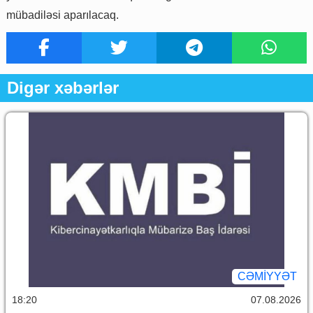
mübadiləsi aparılacaq.
Digər xəbərlər
CƏMİYYƏT
18:20
07.08.2026