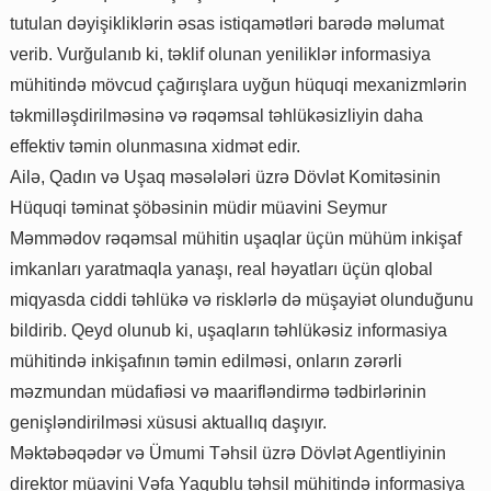
tutulan dəyişikliklərin əsas istiqamətləri barədə məlumat
verib. Vurğulanıb ki, təklif olunan yeniliklər informasiya
mühitində mövcud çağırışlara uyğun hüquqi mexanizmlərin
təkmilləşdirilməsinə və rəqəmsal təhlükəsizliyin daha
effektiv təmin olunmasına xidmət edir.
Ailə, Qadın və Uşaq məsələləri üzrə Dövlət Komitəsinin
Hüquqi təminat şöbəsinin müdir müavini Seymur
Məmmədov rəqəmsal mühitin uşaqlar üçün mühüm inkişaf
imkanları yaratmaqla yanaşı, real həyatları üçün qlobal
miqyasda ciddi təhlükə və risklərlə də müşayiət olunduğunu
bildirib. Qeyd olunub ki, uşaqların təhlükəsiz informasiya
mühitində inkişafının təmin edilməsi, onların zərərli
məzmundan müdafiəsi və maarifləndirmə tədbirlərinin
genişləndirilməsi xüsusi aktuallıq daşıyır.
Məktəbəqədər və Ümumi Təhsil üzrə Dövlət Agentliyinin
direktor müavini Vəfa Yaqublu təhsil mühitində informasiya