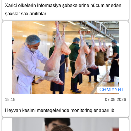
Xarici ölkələrin informasiya şəbəkələrinə hücumlar edən
şəxslər saxlanılıblar
CƏMİYYƏT
18:18
07.08.2026
Heyvan kəsimi məntəqələrində monitorinqlər aparılıb