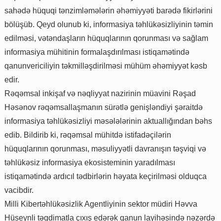
sahədə hüquqi tənzimləmələrin əhəmiyyəti barədə fikirlərini
bölüşüb. Qeyd olunub ki, informasiya təhlükəsizliyinin təmin
edilməsi, vətəndaşların hüquqlarının qorunması və sağlam
informasiya mühitinin formalaşdırılması istiqamətində
qanunvericiliyin təkmilləşdirilməsi mühüm əhəmiyyət kəsb
edir.
Rəqəmsal inkişaf və nəqliyyat nazirinin müavini Rəşad
Həsənov rəqəmsallaşmanın sürətlə genişləndiyi şəraitdə
informasiya təhlükəsizliyi məsələlərinin aktuallığından bəhs
edib. Bildirib ki, rəqəmsal mühitdə istifadəçilərin
hüquqlarının qorunması, məsuliyyətli davranışın təşviqi və
təhlükəsiz informasiya ekosisteminin yaradılması
istiqamətində ardıcıl tədbirlərin həyata keçirilməsi olduqca
vacibdir.
Milli Kibertəhlükəsizlik Agentliyinin sektor müdiri Həvva
Hüseynli təqdimatla çıxış edərək qanun layihəsində nəzərdə