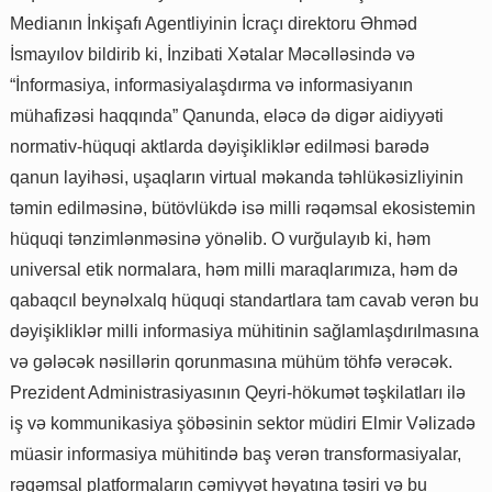
Medianın İnkişafı Agentliyinin İcraçı direktoru Əhməd
İsmayılov bildirib ki, İnzibati Xətalar Məcəlləsində və
“İnformasiya, informasiyalaşdırma və informasiyanın
mühafizəsi haqqında” Qanunda, eləcə də digər aidiyyəti
normativ-hüquqi aktlarda dəyişikliklər edilməsi barədə
qanun layihəsi, uşaqların virtual məkanda təhlükəsizliyinin
təmin edilməsinə, bütövlükdə isə milli rəqəmsal ekosistemin
hüquqi tənzimlənməsinə yönəlib. O vurğulayıb ki, həm
universal etik normalara, həm milli maraqlarımıza, həm də
qabaqcıl beynəlxalq hüquqi standartlara tam cavab verən bu
dəyişikliklər milli informasiya mühitinin sağlamlaşdırılmasına
və gələcək nəsillərin qorunmasına mühüm töhfə verəcək.
Prezident Administrasiyasının Qeyri-hökumət təşkilatları ilə
iş və kommunikasiya şöbəsinin sektor müdiri Elmir Vəlizadə
müasir informasiya mühitində baş verən transformasiyalar,
rəqəmsal platformaların cəmiyyət həyatına təsiri və bu