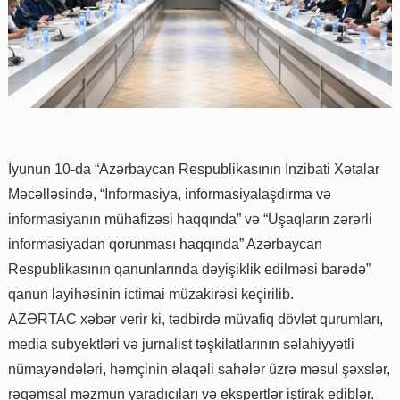
İyunun 10-da “Azərbaycan Respublikasının İnzibati Xətalar
Məcəlləsində, “İnformasiya, informasiyalaşdırma və
informasiyanın mühafizəsi haqqında” və “Uşaqların zərərli
informasiyadan qorunması haqqında” Azərbaycan
Respublikasının qanunlarında dəyişiklik edilməsi barədə”
qanun layihəsinin ictimai müzakirəsi keçirilib.
AZƏRTAC xəbər verir ki, tədbirdə müvafiq dövlət qurumları,
media subyektləri və jurnalist təşkilatlarının səlahiyyətli
nümayəndələri, həmçinin əlaqəli sahələr üzrə məsul şəxslər,
rəqəmsal məzmun yaradıcıları və ekspertlər iştirak ediblər.