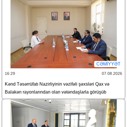
CƏMİYYƏT
16:29
07.08.2026
Kənd Təsərrüfatı Nazirliyinin vəzifəli şəxsləri Qax və
Balakən rayonlarından olan vətəndaşlarla görüşüb