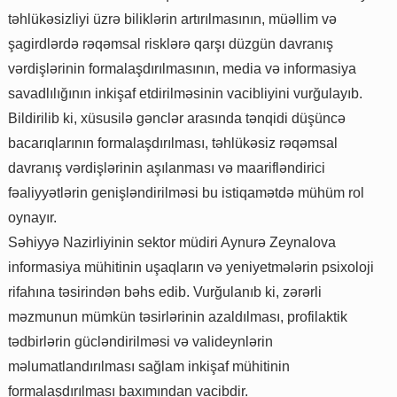
təhlükəsizliyi üzrə biliklərin artırılmasının, müəllim və
şagirdlərdə rəqəmsal risklərə qarşı düzgün davranış
vərdişlərinin formalaşdırılmasının, media və informasiya
savadlılığının inkişaf etdirilməsinin vacibliyini vurğulayıb.
Bildirilib ki, xüsusilə gənclər arasında tənqidi düşüncə
bacarıqlarının formalaşdırılması, təhlükəsiz rəqəmsal
davranış vərdişlərinin aşılanması və maarifləndirici
fəaliyyətlərin genişləndirilməsi bu istiqamətdə mühüm rol
oynayır.
Səhiyyə Nazirliyinin sektor müdiri Aynurə Zeynalova
informasiya mühitinin uşaqların və yeniyetmələrin psixoloji
rifahına təsirindən bəhs edib. Vurğulanıb ki, zərərli
məzmunun mümkün təsirlərinin azaldılması, profilaktik
tədbirlərin gücləndirilməsi və valideynlərin
məlumatlandırılması sağlam inkişaf mühitinin
formalaşdırılması baxımından vacibdir.