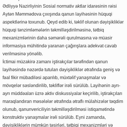
Ədliyyə Nazirliyinin Sosial normativ aktlar idarəsinin rəisi
Aytən Məmmədova çıxışında qanun layihəsinin hüquqi
aspektlərinə toxunub. Qeyd edib ki, təklif olunan dəyişikliklər
hüquqi tənzimləmələrin təkmilləşdirilməsinə, tətbiq
mexanizmlərinin daha səmərəli qurulmasına və müasir
informasiya mühitində yaranan çağırışlara adekvat cavab
verilməsinə yönəlib.
İctimai müzakirə zamanı iştirakçılar tərəfindən qanun
layihəsində nəzərdə tutulan dəyişikliklər ətrafında geniş və
fəal fikir mübadiləsi aparılıb, müxtəlif yanaşmalar və
mövqelər səsləndirilib, təkliflər irəli sürülüb. Layihənin ayrı-
ayrı müddəaları üzrə aktiv diskussiyalar keçirilib, iştirakçıları
maraqlandıran məsələlər ətrafında ətraflı mülahizələr təqdim
olunub, qanunvericiliyin təkmilləşdirilməsi istiqamətində
konstruktiv yanaşmalar irəli sürülüb. Eyni zamanda,
dəyişikliklərin mümkün təsirləri, tətbiqi mexanizmləri və