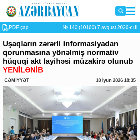
PDF çap
№ 140 (10160) 7 avqust 2026-cı il
Uşaqların zərərli informasiyadan
qorunmasına yönəlmiş normativ
hüquqi akt layihəsi müzakirə olunub
YENİLƏNİB
CƏMİYYƏT
10 İyun 2026 18:35