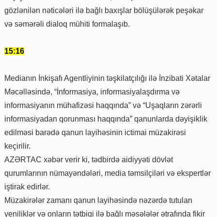
gözlənilən nəticələri ilə bağlı baxışlar bölüşülərək peşəkar
və səmərəli dialoq mühiti formalaşıb.
15:16
Medianın İnkişafı Agentliyinin təşkilatçılığı ilə İnzibati Xətalar
Məcəlləsində, “İnformasiya, informasiyalaşdırma və
informasiyanın mühafizəsi haqqında” və “Uşaqların zərərli
informasiyadan qorunması haqqında” qanunlarda dəyişiklik
edilməsi barədə qanun layihəsinin ictimai müzakirəsi
keçirilir.
AZƏRTAC xəbər verir ki, tədbirdə aidiyyəti dövlət
qurumlarının nümayəndələri, media təmsilçiləri və ekspertlər
iştirak edirlər.
Müzakirələr zamanı qanun layihəsində nəzərdə tutulan
yeniliklər və onların tətbiqi ilə bağlı məsələlər ətrafında fikir