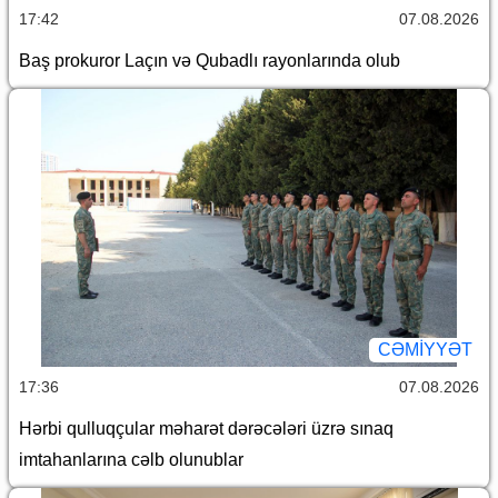
17:42
07.08.2026
Baş prokuror Laçın və Qubadlı rayonlarında olub
CƏMİYYƏT
17:36
07.08.2026
Hərbi qulluqçular məharət dərəcələri üzrə sınaq
imtahanlarına cəlb olunublar