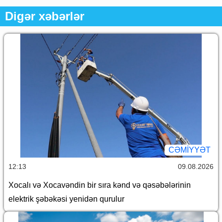
Digər xəbərlər
CƏMİYYƏT
12:13
09.08.2026
Xocalı və Xocavəndin bir sıra kənd və qəsəbələrinin
elektrik şəbəkəsi yenidən qurulur