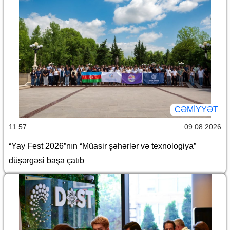
CƏMİYYƏT
11:57
09.08.2026
“Yay Fest 2026”nın “Müasir şəhərlər və texnologiya”
düşərgəsi başa çatıb