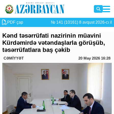
PDF çap
№ 141 (10161) 8 avqust 2026-cı il
Kənd təsərrüfati nazirinin müavini
Kürdəmirdə vətəndaşlarla görüşüb,
təsərrüfatlara baş çəkib
CƏMİYYƏT
20 May 2026 16:28