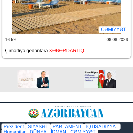
CƏMİYYƏT
16:59
08.08.2026
Çimərliyə gedənlərə
XƏBƏRDARLIQ
Prezident
SİYASƏT
PARLAMENT
İQTİSADİYYAT
Humanitar
DÜNYA
İDMAN
CƏMİYYƏT