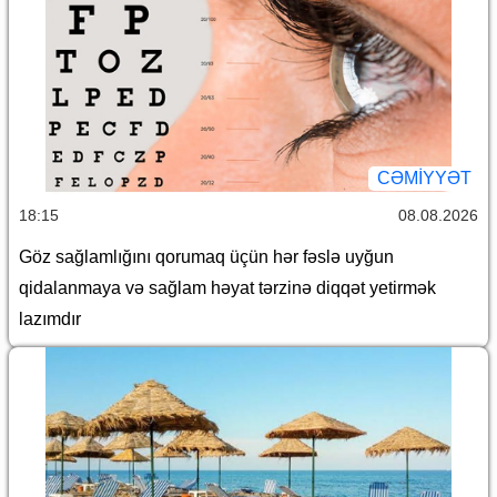
CƏMİYYƏT
18:15
08.08.2026
Göz sağlamlığını qorumaq üçün hər fəslə uyğun
qidalanmaya və sağlam həyat tərzinə diqqət yetirmək
lazımdır