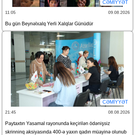
CƏMİYYƏT
11:05
09.08.2026
Bu gün Beynəlxalq Yerli Xalqlar Günüdür
CƏMİYYƏT
21:45
08.08.2026
Paytaxtın Yasamal rayonunda keçirilən ödənişsiz
skrinninq aksiyasında 400-ə yaxın qadın müayinə olunub