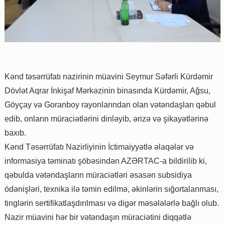
Kənd təsərrüfatı nazirinin müavini Seymur Səfərli Kürdəmir
Dövlət Aqrar İnkişaf Mərkəzinin binasında Kürdəmir, Ağsu,
Göyçay və Goranboy rayonlarından olan vətəndaşları qəbul
edib, onların müraciətlərini dinləyib, ərizə və şikayətlərinə
baxıb.
Kənd Təsərrüfatı Nazirliyinin İctimaiyyətlə əlaqələr və
informasiya təminatı şöbəsindən AZƏRTAC-a bildirilib ki,
qəbulda vətəndaşların müraciətləri əsasən subsidiya
ödənişləri, texnika ilə təmin edilmə, əkinlərin sığortalanması,
tinglərin sertifikatlaşdırılması və digər məsələlərlə bağlı olub.
Nazir müavini hər bir vətəndaşın müraciətini diqqətlə