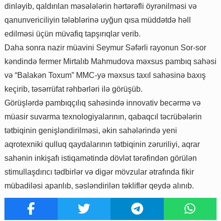
dinləyib, qaldırılan məsələlərin hərtərəfli öyrənilməsi və
qanunvericiliyin tələblərinə uyğun qısa müddətdə həll
edilməsi üçün müvafiq tapşırıqlar verib.
Daha sonra nazir müavini Seymur Səfərli rayonun Sor-sor
kəndində fermer Mirtalıb Mahmudova məxsus pambıq sahəsi
və “Balakən Toxum” MMC-yə məxsus taxıl sahəsinə baxış
keçirib, təsərrüfat rəhbərləri ilə görüşüb.
Görüşlərdə pambıqçılıq sahəsində innovativ becərmə və
müasir suvarma texnologiyalarının, qabaqcıl təcrübələrin
tətbiqinin genişləndirilməsi, əkin sahələrində yeni
aqrotexniki qulluq qaydalarının tətbiqinin zəruriliyi, aqrar
sahənin inkişafı istiqamətində dövlət tərəfindən görülən
stimullaşdırıcı tədbirlər və digər mövzular ətrafında fikir
mübadiləsi aparılıb, səsləndirilən təkliflər qeydə alınıb.