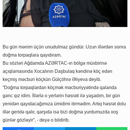
Bu gün mənim üçün unudulmaz gündür. Uzun illərdən sonra
doğma torpaqlara qayıdıram.
Bu sözləri Ağdamda AZƏRTAC-ın bölgə müxbirinə
açıqlamasında Xocalının Daşbulaq kəndinə köç edən
keçmiş məcburi köçkün Gülçöhrə Əliyeva deyib.
“Doğma torpaqlardan köçmək məcburiyyətində qalanda
gənc qız idim. İllərlə o yerlərin həsrəti ilə yaşadım, bir gün
yenidən qayıdacağımıza ümidimi itirmədim. Artıq həsrət dolu
illər geridə qalır, qarşıda isə bizi doğma yurdumuzda xoş
günlər gözləyir”, - deyə o bildirib.