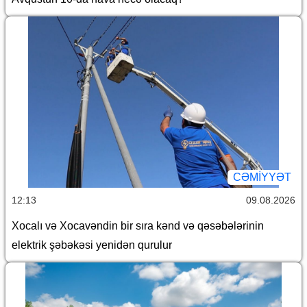
CƏMİYYƏT
12:13
09.08.2026
Xocalı və Xocavəndin bir sıra kənd və qəsəbələrinin
elektrik şəbəkəsi yenidən qurulur