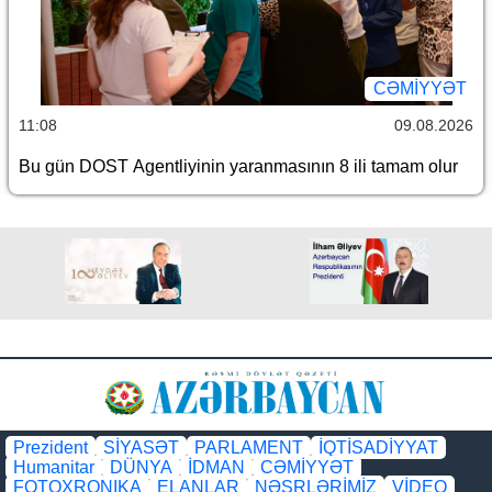
CƏMİYYƏT
11:08
09.08.2026
Bu gün DOST Agentliyinin yaranmasının 8 ili tamam olur
Prezident
SİYASƏT
PARLAMENT
İQTİSADİYYAT
Humanitar
DÜNYA
İDMAN
CƏMİYYƏT
FOTOXRONIKA
ELANLAR
NƏŞRLƏRİMİZ
VİDEO