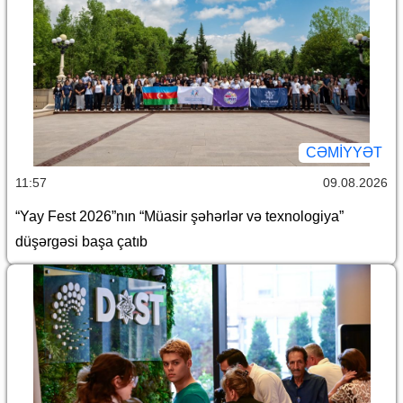
CƏMİYYƏT
11:57
09.08.2026
“Yay Fest 2026”nın “Müasir şəhərlər və texnologiya”
düşərgəsi başa çatıb