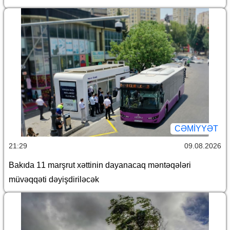
CƏMİYYƏT
21:29
09.08.2026
Bakıda 11 marşrut xəttinin dayanacaq məntəqələri
müvəqqəti dəyişdiriləcək