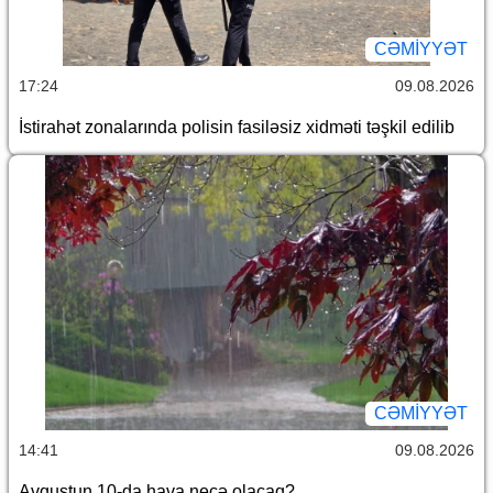
CƏMİYYƏT
17:24
09.08.2026
İstirahət zonalarında polisin fasiləsiz xidməti təşkil edilib
CƏMİYYƏT
14:41
09.08.2026
Avqustun 10-da hava necə olacaq?