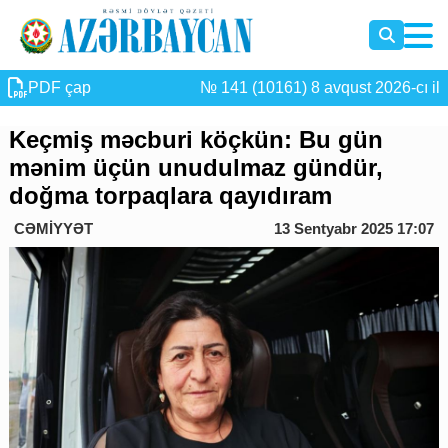
PDF çap
№ 141 (10161) 8 avqust 2026-cı il
Keçmiş məcburi köçkün: Bu gün
mənim üçün unudulmaz gündür,
doğma torpaqlara qayıdıram
CƏMİYYƏT
13 Sentyabr 2025 17:07