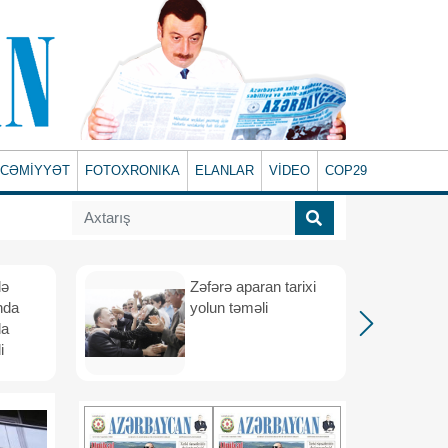
CƏMİYYƏT
FOTOXRONIKA
ELANLAR
VİDEO
COP29
lə
Zəfərə aparan tarixi
nda
yolun təməli
da
i