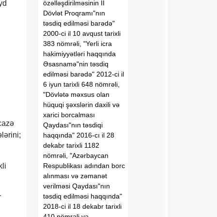
özəlləşdirilməsinin II
yd
Dövlət Proqramı"nın
təsdiq edilməsi barədə"
2000-ci il 10 avqust tarixli
383 nömrəli, "Yerli icra
hakimiyyətləri haqqında
Əsasnamə"nin təsdiq
edilməsi barədə" 2012-ci il
6 iyun tarixli 648 nömrəli,
"Dövlətə məxsus olan
hüquqi şəxslərin daxili və
xarici borcalması
icazə
Qaydası"nın təsdiqi
lərini;
haqqında" 2016-cı il 28
dekabr tarixli 1182
nömrəli, "Azərbaycan
Respublikası adından borc
li
alınması və zəmanət
verilməsi Qaydası"nın
təsdiq edilməsi haqqında"
r
2018-ci il 18 dekabr tarixli
410 nömrəli və