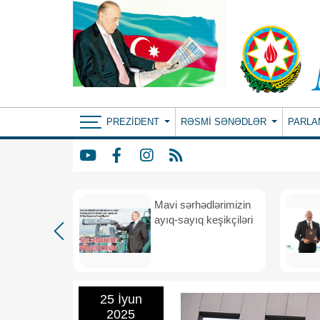
PREZIDENT
RƏSMI SƏNƏDLƏR
PARLA
Mavi sərhədlərimizin
nın
ayıq-sayıq keşikçiləri
eni dövr
25 İyun
2025