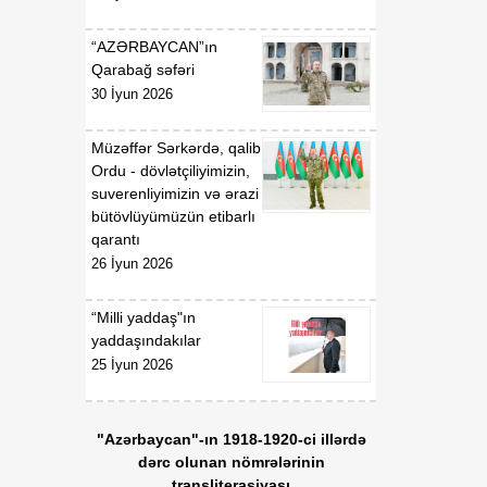
07 Avqust
Prezidentinin "Azərbaycan
Respublikasının Kosmik
“AZƏRBAYCAN”ın
Agentliyi (Azərkosmos)"
Qarabağ səfəri
publik hüquqi şəxsin
30 İyun 2026
yaradılması haqqında"
2021-ci il 27 aprel tarixli
1326 nömrəli,
Müzəffər Sərkərdə, qalib
"Azərbaycan Nəqliyyat və
Ordu - dövlətçiliyimizin,
Kommunikasiya Holdinqi
suverenliyimizin və ərazi
(AZCON)" publik hüquqi
bütövlüyümüzün etibarlı
şəxsin Nizamnaməsinin
qarantı
təsdiqi və bununla
26 İyun 2026
əlaqədar bəzi məsələlərin
tənzimlənməsi haqqında"
“Milli yaddaş"ın
2025-ci il 15 yanvar tarixli
yaddaşındakılar
286 nömrəli fərmanlarında
25 İyun 2026
və "Azərbaycan Hava
Yolları" Qapalı Səhmdar
Cəmiyyətinin yaradılması
"Azərbaycan"-ın 1918-1920-ci illərdə
haqqında" 2008-ci il 16
dərc olunan nömrələrinin
aprel tarixli 2761 nömrəli,
transliterasiyası