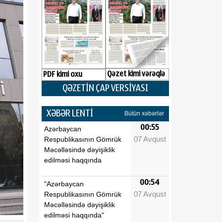
Qəzet kimi vərəqlə
PDF kimi oxu
QƏZETİN ÇAP VERSİYASI
XƏBƏR LENTİ
Bütün xəbərlər
00:55
Azərbaycan
07 Avqust
Respublikasının Gömrük
Məcəlləsində dəyişiklik
edilməsi haqqında
00:54
"Azərbaycan
07 Avqust
Respublikasının Gömrük
Məcəlləsində dəyişiklik
edilməsi haqqında"