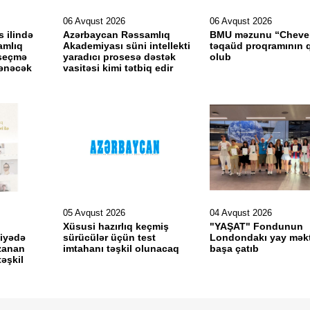
06 Avqust 2026
06 Avqust 2026
s ilində
Azərbaycan Rəssamlıq
BMU məzunu “Cheve
amlıq
Akademiyası süni intellekti
təqaüd proqramının q
seçmə
yaradıcı prosesə dəstək
olub
lənəcək
vasitəsi kimi tətbiq edir
05 Avqust 2026
04 Avqust 2026
Xüsusi hazırlıq keçmiş
"YAŞAT" Fondunun
kiyədə
sürücülər üçün test
Londondakı yay mək
zanan
imtahanı təşkil olunacaq
başa çatıb
təşkil