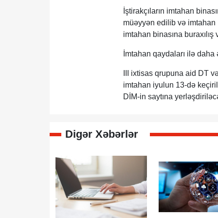
İştirakçıların imtahan binas
müəyyən edilib və imtahan i
imtahan binasına buraxılış
İmtahan qaydaları ilə daha 
III ixtisas qrupuna aid DT v
imtahan iyulun 13-də keçiri
DİM-in saytına yerləşdiriləc
Digər Xəbərlər