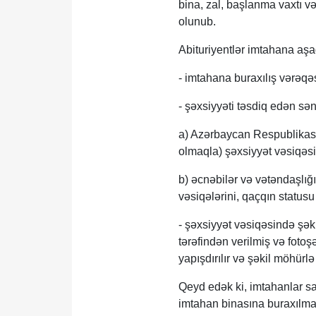
bina, zal, başlanma vaxtı v
olunub.
Abituriyentlər imtahana aşa
- imtahana buraxılış vərəqəs
- şəxsiyyəti təsdiq edən sən
a) Azərbaycan Respublikasın
olmaqla) şəxsiyyət vəsiqəsi
b) əcnəbilər və vətəndaşlığ
vəsiqələrini, qaçqın statusu 
- şəxsiyyət vəsiqəsində şəkl
tərəfindən verilmiş və fotoşə
yapışdırılır və şəkil möhürlə
Qeyd edək ki, imtahanlar sa
imtahan binasına buraxılma