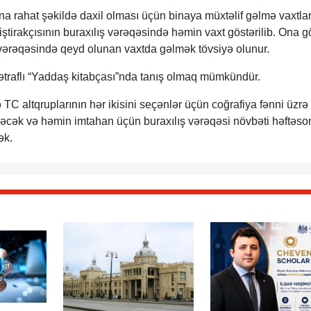
ına rahat şəkildə daxil olması üçün binaya müxtəlif gəlmə vaxtlar
ştirakçısının buraxılış vərəqəsində həmin vaxt göstərilib. Ona g
 vərəqəsində qeyd olunan vaxtda gəlmək tövsiyə olunur.
ətraflı “Yaddaş kitabçası”nda tanış olmaq mümkündür.
ə TC altqruplarının hər ikisini seçənlər üçün coğrafiya fənni üzrə
ləcək və həmin imtahan üçün buraxılış vərəqəsi növbəti həftəso
ək.