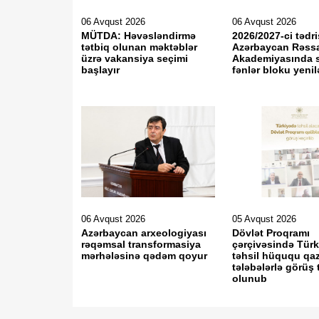
06 Avqust 2026
06 Avqust 2026
MÜTDA: Həvəsləndirmə
2026/2027-ci tədri
tətbiq olunan məktəblər
Azərbaycan Rəss
üzrə vakansiya seçimi
Akademiyasında 
başlayır
fənlər bloku yeni
06 Avqust 2026
05 Avqust 2026
Azərbaycan arxeologiyası
Dövlət Proqramı
rəqəmsal transformasiya
çərçivəsində Tür
mərhələsinə qədəm qoyur
təhsil hüququ qa
tələbələrlə görüş 
olunub