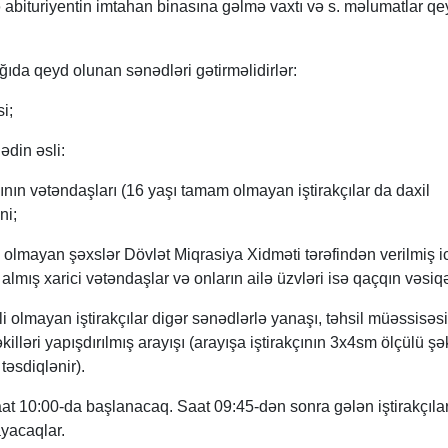
ə abituriyentin imtahan binasına gəlmə vaxtı və s. məlumatlar qe
ğıda qeyd olunan sənədləri gətirməlidirlər:
i;
ədin əsli:
ın vətəndaşları (16 yaşı tamam olmayan iştirakçılar da daxil
ni;
ı olmayan şəxslər Dövlət Miqrasiya Xidməti tərəfindən verilmiş 
almış xarici vətəndaşlar və onların ailə üzvləri isə qaçqın vəsiqə
i olmayan iştirakçılar digər sənədlərlə yanaşı, təhsil müəssisəsi
killəri yapışdırılmış arayışı (arayışa iştirakçının 3x4sm ölçülü şək
 təsdiqlənir).
at 10:00-da başlanacaq. Saat 09:45-dən sonra gələn iştirakçıla
yacaqlar.