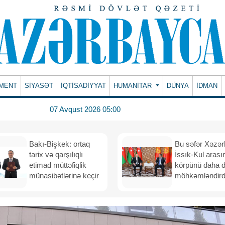
MENT
SİYASƏT
İQTİSADİYYAT
HUMANITAR
DÜNYA
İDMAN
07 Avqust 2026 05:00
Bakı-Bişkek: ortaq
Bu səfər Xəzər
tarix və qarşılıqlı
İssık-Kul arası
etimad müttəfiqlik
körpünü daha 
münasibətlərinə keçir
möhkəmləndird