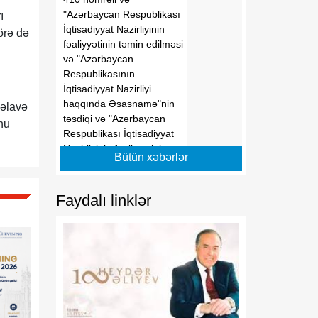
"Azərbaycan Respublikası
ı
İqtisadiyyat Nazirliyinin
örə də
fəaliyyətinin təmin edilməsi
və "Azərbaycan
Respublikasının
İqtisadiyyat Nazirliyi
haqqında Əsasnamə"nin
 əlavə
təsdiqi və "Azərbaycan
nu
Respublikası İqtisadiyyat
Nazirliyinin fəaliyyətinin
Bütün xəbərlər
təmin edilməsi və
"Azərbaycan Respublikası
İqtisadi İnkişaf Nazirliyinin
Faydalı linklər
fəaliyyətinin
təkmilləşdirilməsi ilə bağlı
tədbirlər haqqında"
Azərbaycan Respublikası
Prezidentinin 2006-cı il 28
dekabr tarixli 504 nömrəli
Fərmanında dəyişikliklər
edilməsi barədə"