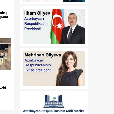
Azərbaycan Respublikası
Prezidentinin 2014-cü il 20
ning”
fevral tarixli 111 nömrəli
alibi
Fərmanında dəyişiklik
edilməsi haqqında"
Azərbaycan Respublikası
Prezidentinin 2019-cu il 30
dekabr tarixli 911 nömrəli
Fərmanında dəyişiklik
edilməsi barədə" 2020-ci il
12 may tarixli 1017
nömrəli fərmanlarında
dəyişiklik edilməsi
haqqında
00:52
B.Ə.Aslanbəylinin "Şöhrət"
təbi
07 Avqust
ordeni ilə təltif edilməsi
haqqında
00:52
F.N.İsmayılovun
07 Avqust
Azərbaycan