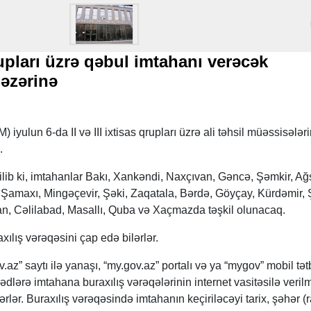
qrupları üzrə qəbul imtahanı verəcək
 nəzərinə
iyulun 6-da II və III ixtisas qrupları üzrə ali təhsil müəssisələr
.
ib ki, imtahanlar Bakı, Xankəndi, Naxçıvan, Gəncə, Şəmkir, Ağs
Şamaxı, Mingəçevir, Şəki, Zaqatala, Bərdə, Göyçay, Kürdəmir, 
n, Cəlilabad, Masallı, Quba və Xaçmazda təşkil olunacaq.
xılış vərəqəsini çap edə bilərlər.
v.az” saytı ilə yanaşı, “my.gov.az” portalı və ya “mygov” mobil tət
dlərə imtahana buraxılış vərəqələrinin internet vasitəsilə veril
ərlər. Buraxılış vərəqəsində imtahanın keçiriləcəyi tarix, şəhər (