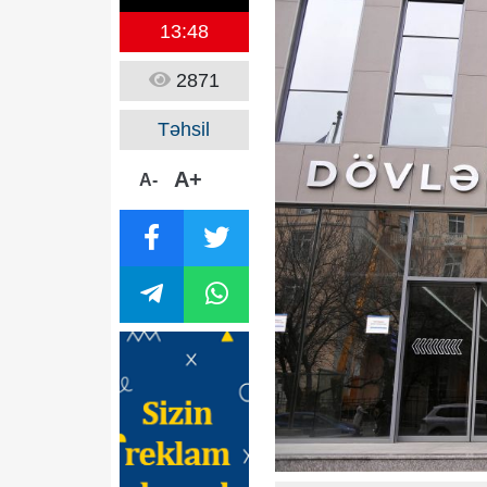
13:48
2871
Təhsil
A+
A-