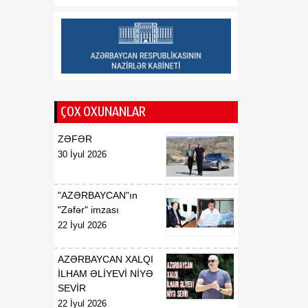
Respublikasının UNESCO
yanında daimi
nümayəndəsi təyin
edilməsi haqqında
00:51
E.T.Abdullayevin
07 Avqust
Azərbaycan
ÇOX OXUNANLAR
Respublikasının UNESCO
yanında daimi
ZƏFƏR
nümayəndəsi vəzifəsindən
30 İyul 2026
geri çağırılması haqqında
00:50
F.N.İsmayılovun
"AZƏRBAYCAN"ın
07 Avqust
Azərbaycan
"Zəfər" imzası
Respublikasının Avropa
22 İyul 2026
Şurası yanında daimi
nümayəndəsi vəzifəsindən
AZƏRBAYCAN XALQI
geri çağırılması haqqında
İLHAM ƏLİYEVİ NİYƏ
SEVİR
00:48
Azərbaycan Respublikası
22 İyul 2026