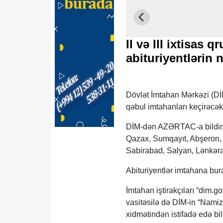
II və III ixtisas 
abituriyentlərin
Dövlət İmtahan Mərkəzi (DİM) 
qəbul imtahanları keçirəcək
DİM-dən AZƏRTAC-a bildiril
Qazax, Sumqayıt, Abşeron, 
Sabirabad, Salyan, Lənkəra
Abituriyentlər imtahana bura
İmtahan iştirakçıları “dim.go
vasitəsilə də DİM-in “Namizə
xidmətindən istifadə edə bil