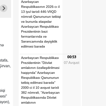
Azərbaycan
Respublikasının 2026-cı il
13 iyul tarixli 446-VIIQD
nömrəli Qanununun tətbiqi
və bununla əlaqədar
Azərbaycan Respublikası
Prezidentinin bəzi
fərmanlarında və
Sərəncamında dəyişiklik
inə
edilməsi barədə
00:53
Azərbaycan Respublikası
tafa,
07 Avqust
Prezidentinin "Dövlət
Şirvan,
əmlakının özəlləşdirilməsi
haqqında" Azərbaycan
Respublikası Qanununun
tətbiq edilməsi barədə"
2000-ci il 10 avqust tarixli
biqi
382 nömrəli, "Azərbaycan
məsi”
Respublikasında Dövlət
rayon),
əmlakının