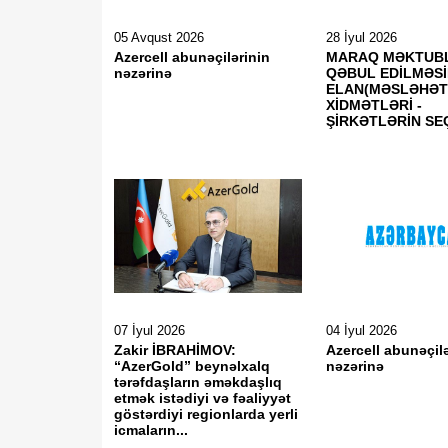
05 Avqust 2026
28 İyul 2026
Azercell abunəçilərinin
MARAQ MƏKTUBL
nəzərinə
QƏBUL EDİLMƏSİ
ELAN(MƏSLƏHƏ
XİDMƏTLƏRİ -
ŞİRKƏTLƏRİN SEÇ
07 İyul 2026
04 İyul 2026
Zakir İBRAHİMOV:
Azercell abunəçil
“AzerGold” beynəlxalq
nəzərinə
tərəfdaşların əməkdaşlıq
etmək istədiyi və fəaliyyət
göstərdiyi regionlarda yerli
icmaların...