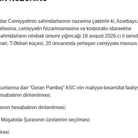
r Cəmiyyətinin səhmdarlarının nəzərinə çatdırılır ki, Azərbay
lləsinə, cəmiyyətin Nizamnaməsinə və korporativ idarəetmə
səhmdarların növbəti ümumi yığıncağı 18 avqust 2026-cı il tarix
ri, T.Əkbəri küçəsi, 20 ünvanında yerləşən cəmiyyətə məxsus
ekunlarına dair “Goran Pambıq” ASC-nin maliyyə-təsərrüfat fəaliy
sabatının dinlənilməsi;
sının hesabatının dinlənilməsi;
Müşahidə Şurasının üzvlərinin seçilməsi;
rəsi.