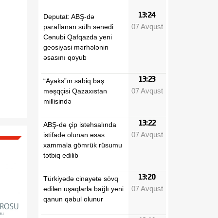
13:24
Deputat: ABŞ-də
07 Avqust
paraflanan sülh sənədi
Cənubi Qafqazda yeni
geosiyasi mərhələnin
əsasını qoyub
13:23
“Ayaks”ın sabiq baş
07 Avqust
məşqçisi Qazaxıstan
millisində
13:22
ABŞ-də çip istehsalında
07 Avqust
istifadə olunan əsas
xammala gömrük rüsumu
tətbiq edilib
13:20
Türkiyədə cinayətə sövq
07 Avqust
edilən uşaqlarla bağlı yeni
qanun qəbul olunur