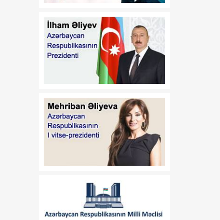
qalibi olub
12:51
Vaşinqton görüşü:
07 Avqust
Azərbaycan sülh
gündəliyini və regionun
gələcək inkişaf
istiqamətlərini müəyyən
edən dövlətə çevrildi
12:49
“Sinxua”: Orta Dəhlizin
07 Avqust
strateji əhəmiyyətinin
artması Azərbaycanı
nəqliyyat-logistika habına
çevirir
12:13
Donald Tramp ABŞ-də
07 Avqust
"doğum turizmi"ni yenidən
qadağan etmək istəyir
12:03
Nabranda təmizlik aksiyası
07 Avqust
keçirilib