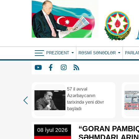
PREZIDENT
RƏSMI SƏNƏDLƏR
PARLA
iya və
57 il əvvəl
 vahid
Azərbaycanın
və
tarixində yeni dövr
i məkana
başladı
“GORAN PAMBIQ
08 İyul 2026
SƏHMDARLARIN