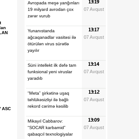
13:19
Avropada meşə yanğınları
07 Avqust
19 milyard avrodan çox
zərər vurub
t
lan
13:17
Yunanıstanda
ELAN
07 Avqust
ağcaqanadlar vasitəsi ilə
ötürülən virus sürətlə
yayılır
13:14
Süni intellekt ilk dəfə tam
07 Avqust
funksional yeni viruslar
yaradıb
13:12
“Meta” şirkətinə uşaq
07 Avqust
təhlükəsizliyi ilə bağlı
rekord cərimə kəsilib
" ASC
13:09
Mikayıl Cabbarov:
07 Avqust
“SOCAR karbamid”
qabaqcıl texnologiyalar