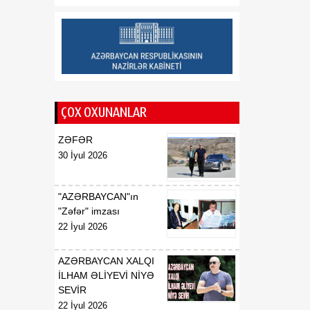
12:00
Lənkəranda kanalizasiya
07 Avqust
sisteminin yenilənməsi
işlərinə başlanılıb
11:45
Azərbaycan-Ukrayna
07 Avqust
münasibətləri: Strateji
ÇOX OXUNANLAR
tərəfdaşlığın yeni vizyonu
ZƏFƏR
30 İyul 2026
"AZƏRBAYCAN"ın
"Zəfər" imzası
22 İyul 2026
AZƏRBAYCAN XALQI
İLHAM ƏLİYEVİ NİYƏ
SEVİR
22 İyul 2026