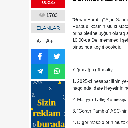
00:55
1783
“Goran Pambıq” Açıq Səhmda
Respublikasının Mülki Məcə
ELANLAR
prinsiplərinə uyğun olaraq 
10:00-da Dəliməmmədli şəhə
A+
A-
binasında keçiriləcəkdir.
Yığıncağın gündəliyi:
1. 2025-ci hesabat ilinin y
haqqında İdarə Heyətinin he
2. Maliyyə-Təftiş Komissiya
3. “Goran Pambıq” ASC-nin 
4. Digər məsələlərin müzaki