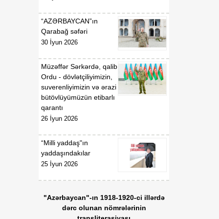
“AZƏRBAYCAN”ın
Qarabağ səfəri
30 İyun 2026
Müzəffər Sərkərdə, qalib
Ordu - dövlətçiliyimizin,
suverenliyimizin və ərazi
bütövlüyümüzün etibarlı
qarantı
26 İyun 2026
“Milli yaddaş"ın
yaddaşındakılar
25 İyun 2026
"Azərbaycan"-ın 1918-1920-ci illərdə
dərc olunan nömrələrinin
transliterasiyası