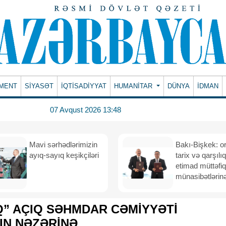
MENT
SİYASƏT
İQTİSADİYYAT
HUMANITAR
DÜNYA
İDMAN
07 Avqust 2026 13:48
Mavi sərhədlərimizin
Bakı-Bişkek: o
ayıq-sayıq keşikçiləri
tarix və qarşılıq
etimad müttəfiq
münasibətlərinə
” AÇIQ SƏHMDAR CƏMİYYƏTİ
IN NƏZƏRİNƏ