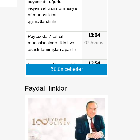
sayəsində uğurlu
rəqəmsal transformasiya
nümunəsi kimi
qiymətləndirilir
13:04
Paytaxtda 7 təhsil
07 Avqust
müəssisəsində tikinti və
əsaslı təmir işləri aparılır
12:54
Bədii gimnastika üzrə 31-
Bütün xəbərlər
07 Avqust
ci ölkə çempionatı başa
çatıb
Faydalı linklər
12:53
Dövlət Neft Fondu
07 Avqust
Perunun ən böyük elektrik
enerjisi istehsalçısı olan
şirkətə investisiya yatırıb
12:53
Azərbaycan film layihəsi
07 Avqust
beynəlxalq nüfuzlu qrantın