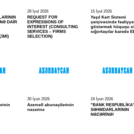
28 İyul 2026
15 İyul 2026
ARININ
REQUEST FOR
Yaşıl Kart Sistemi
NƏ DAİR
EXPRESSIONS OF
çərçivəsində fəaliyyə
T
INTEREST (CONSULTING
göstərmək hüququ o
SERVICES – FIRMS
sığortaçılar barədə 
İMİ)
SELECTION)
30 İyun 2026
24 İyun 2026
ərinin
Azercell abunəçilərinin
"BANK RESPUBLİKA
nəzərinə
SƏHMDARLARININ
NƏZƏRİNƏ!