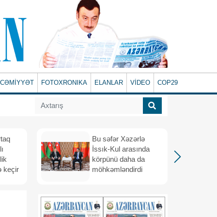
CƏMİYYƏT
FOTOXRONIKA
ELANLAR
VİDEO
COP29
rtaq
Bu səfər Xəzərlə
lı
İssık-Kul arasında
lik
körpünü daha da
 keçir
möhkəmləndirdi