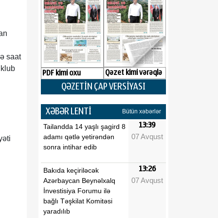
can
də saat
 klub
Qəzet kimi vərəqlə
PDF kimi oxu
QƏZETİN ÇAP VERSİYASI
XƏBƏR LENTİ
Bütün xəbərlər
13:39
Tailandda 14 yaşlı şagird 8
07 Avqust
adamı qətlə yetirəndən
yəti
sonra intihar edib
13:26
Bakıda keçiriləcək
07 Avqust
Azərbaycan Beynəlxalq
İnvestisiya Forumu ilə
bağlı Təşkilat Komitəsi
yaradılıb