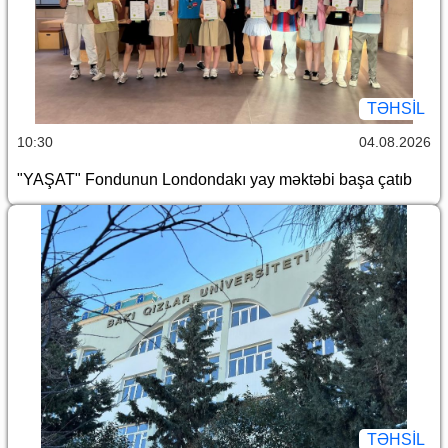
TƏHSIL
10:30
04.08.2026
"YAŞAT" Fondunun Londondakı yay məktəbi başa çatıb
TƏHSIL