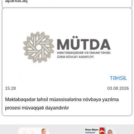
aparılacaq
TƏHSIL
15:28
03.08.2026
Məktəbəqədər təhsil müəssisələrinə növbəyə yazılma
prosesi müvəqqəti dayandırılır