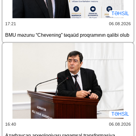
TƏHSIL
17:21
06.08.2026
BMU məzunu “Chevening” təqaüd proqramının qalibi olub
TƏHSIL
16:40
06.08.2026
Azərbaycan arxeologiyası rəqəmsal transformasiya