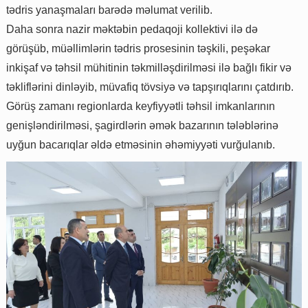
tədris yanaşmaları barədə məlumat verilib.
Daha sonra nazir məktəbin pedaqoji kollektivi ilə də
görüşüb, müəllimlərin tədris prosesinin təşkili, peşəkar
inkişaf və təhsil mühitinin təkmilləşdirilməsi ilə bağlı fikir və
təkliflərini dinləyib, müvafiq tövsiyə və tapşırıqlarını çatdırıb.
Görüş zamanı regionlarda keyfiyyətli təhsil imkanlarının
genişləndirilməsi, şagirdlərin əmək bazarının tələblərinə
uyğun bacarıqlar əldə etməsinin əhəmiyyəti vurğulanıb.