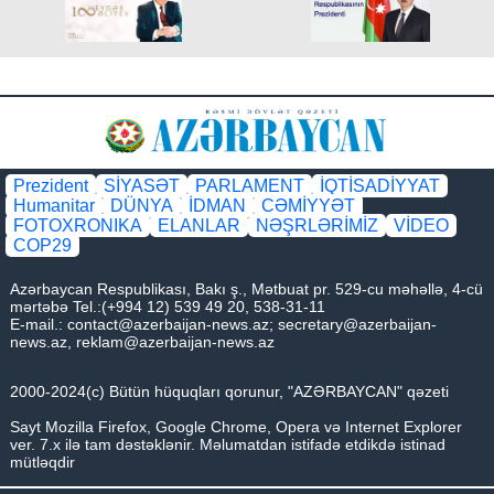
Prezident
SİYASƏT
PARLAMENT
İQTİSADİYYAT
Humanitar
DÜNYA
İDMAN
CƏMİYYƏT
FOTOXRONIKA
ELANLAR
NƏŞRLƏRİMİZ
VİDEO
COP29
Azərbaycan Respublikası, Bakı ş., Mətbuat pr. 529-cu məhəllə, 4-cü
mərtəbə Tel.:(+994 12) 539 49 20, 538-31-11
E-mail.:
contact@azerbaijan-news.az
;
secretary@azerbaijan-
news.az
,
reklam@azerbaijan-news.az
2000-2024(c) Bütün hüquqları qorunur, "AZƏRBAYCAN" qəzeti
Sayt Mozilla Firefox, Google Chrome, Opera və Internet Explorer
ver. 7.x ilə tam dəstəklənir. Məlumatdan istifadə etdikdə istinad
mütləqdir