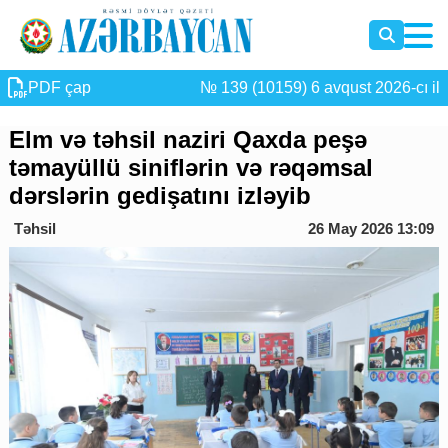
PDF çap
№ 139 (10159) 6 avqust 2026-cı il
Elm və təhsil naziri Qaxda peşə
təmayüllü siniflərin və rəqəmsal
dərslərin gedişatını izləyib
Təhsil
26 May 2026 13:09