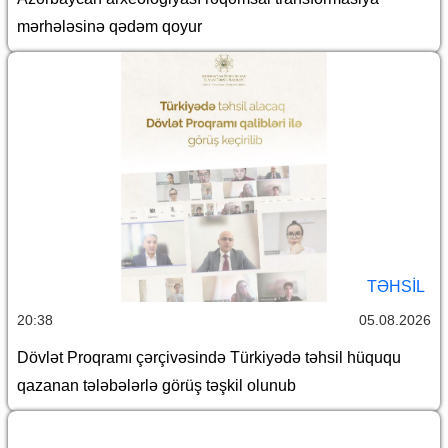
mərhələsinə qədəm qoyur
TƏHSIL
20:38
05.08.2026
Dövlət Proqramı çərçivəsində Türkiyədə təhsil hüququ
qazanan tələbələrlə görüş təşkil olunub