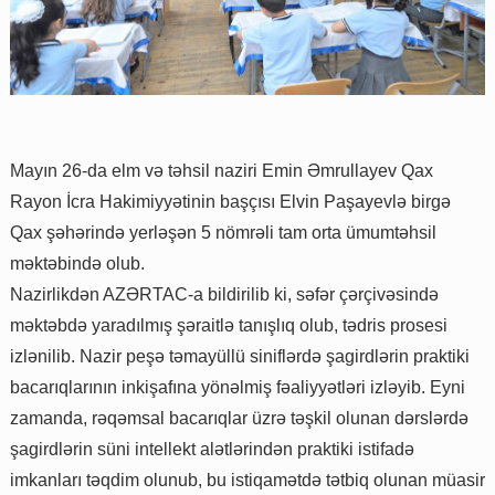
Mayın 26-da elm və təhsil naziri Emin Əmrullayev Qax
Rayon İcra Hakimiyyətinin başçısı Elvin Paşayevlə birgə
Qax şəhərində yerləşən 5 nömrəli tam orta ümumtəhsil
məktəbində olub.
Nazirlikdən AZƏRTAC-a bildirilib ki, səfər çərçivəsində
məktəbdə yaradılmış şəraitlə tanışlıq olub, tədris prosesi
izlənilib. Nazir peşə təmayüllü siniflərdə şagirdlərin praktiki
bacarıqlarının inkişafına yönəlmiş fəaliyyətləri izləyib. Eyni
zamanda, rəqəmsal bacarıqlar üzrə təşkil olunan dərslərdə
şagirdlərin süni intellekt alətlərindən praktiki istifadə
imkanları təqdim olunub, bu istiqamətdə tətbiq olunan müasir