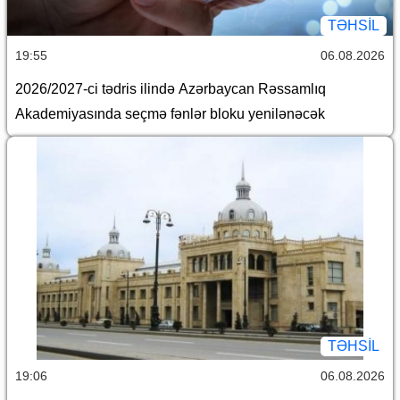
TƏHSIL
19:55
06.08.2026
2026/2027-ci tədris ilində Azərbaycan Rəssamlıq
Akademiyasında seçmə fənlər bloku yenilənəcək
TƏHSIL
19:06
06.08.2026