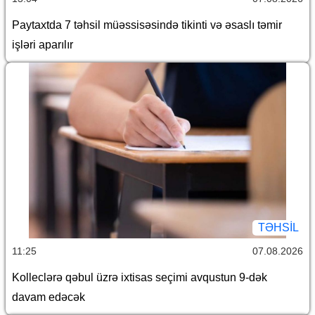
Paytaxtda 7 təhsil müəssisəsində tikinti və əsaslı təmir
işləri aparılır
TƏHSIL
11:25
07.08.2026
Kolleclərə qəbul üzrə ixtisas seçimi avqustun 9-dək
davam edəcək