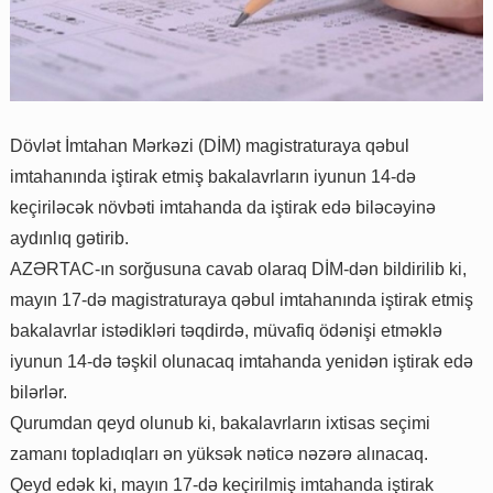
Dövlət İmtahan Mərkəzi (DİM) magistraturaya qəbul
imtahanında iştirak etmiş bakalavrların iyunun 14-də
keçiriləcək növbəti imtahanda da iştirak edə biləcəyinə
aydınlıq gətirib.
AZƏRTAC-ın sorğusuna cavab olaraq DİM-dən bildirilib ki,
mayın 17-də magistraturaya qəbul imtahanında iştirak etmiş
bakalavrlar istədikləri təqdirdə, müvafiq ödənişi etməklə
iyunun 14-də təşkil olunacaq imtahanda yenidən iştirak edə
bilərlər.
Qurumdan qeyd olunub ki, bakalavrların ixtisas seçimi
zamanı topladıqları ən yüksək nəticə nəzərə alınacaq.
Qeyd edək ki, mayın 17-də keçirilmiş imtahanda iştirak