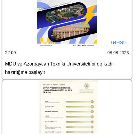
TƏHSIL
22:00
08.08.2026
MDU və Azərbaycan Texniki Universiteti birgə kadr
hazırlığına başlayır