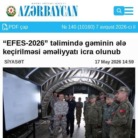
PDF çap
№ 140 (10160) 7 avqust 2026-cı il
“EFES-2026” təlimində gəminin ələ
keçirilməsi əməliyyatı icra olunub
SİYASƏT
17 May 2026 14:59