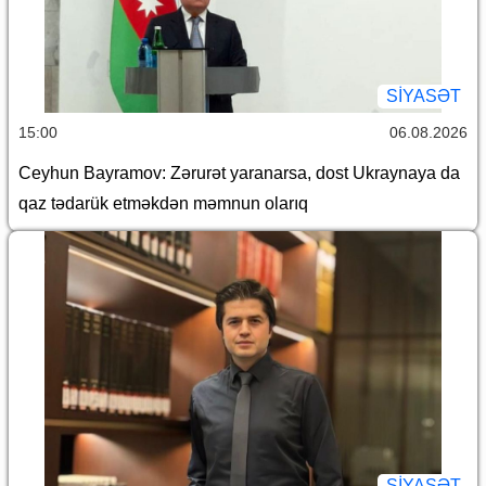
SİYASƏT
15:00
06.08.2026
Ceyhun Bayramov: Zərurət yaranarsa, dost Ukraynaya da
qaz tədarük etməkdən məmnun olarıq
SİYASƏT