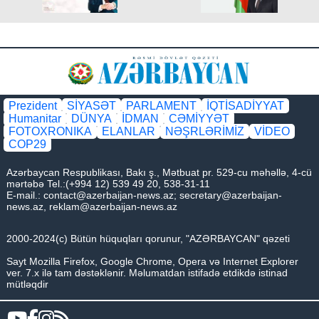
Prezident
SİYASƏT
PARLAMENT
İQTİSADİYYAT
Humanitar
DÜNYA
İDMAN
CƏMİYYƏT
FOTOXRONIKA
ELANLAR
NƏŞRLƏRİMİZ
VİDEO
COP29
Azərbaycan Respublikası, Bakı ş., Mətbuat pr. 529-cu məhəllə, 4-cü
mərtəbə Tel.:(+994 12) 539 49 20, 538-31-11
E-mail.:
contact@azerbaijan-news.az
;
secretary@azerbaijan-
news.az
,
reklam@azerbaijan-news.az
2000-2024(c) Bütün hüquqları qorunur, "AZƏRBAYCAN" qəzeti
Sayt Mozilla Firefox, Google Chrome, Opera və Internet Explorer
ver. 7.x ilə tam dəstəklənir. Məlumatdan istifadə etdikdə istinad
mütləqdir