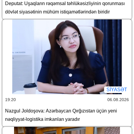
Deputat: Uşaqların rəqəmsal təhlükəsizliyinin qorunması
dövlət siyasətinin mühüm istiqamətlərindən biridir
SİYASƏT
19:20
06.08.2026
Nazgul Joldoşova: Azərbaycan Qırğızıstan üçün yeni
nəqliyyat-logistika imkanları yaradır