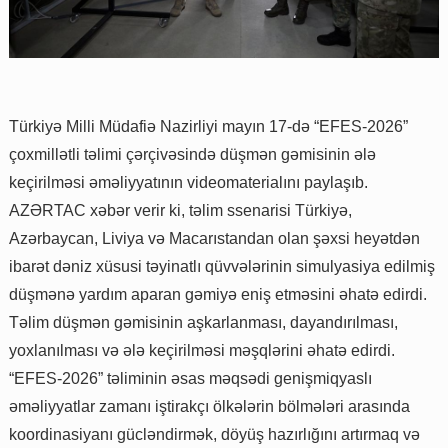
Türkiyə Milli Müdafiə Nazirliyi mayın 17-də “EFES-2026”
çoxmillətli təlimi çərçivəsində düşmən gəmisinin ələ
keçirilməsi əməliyyatının videomaterialını paylaşıb.
AZƏRTAC xəbər verir ki, təlim ssenarisi Türkiyə,
Azərbaycan, Liviya və Macarıstandan olan şəxsi heyətdən
ibarət dəniz xüsusi təyinatlı qüvvələrinin simulyasiya edilmiş
düşmənə yardım aparan gəmiyə eniş etməsini əhatə edirdi.
Təlim düşmən gəmisinin aşkarlanması, dayandırılması,
yoxlanılması və ələ keçirilməsi məşqlərini əhatə edirdi.
“EFES-2026” təliminin əsas məqsədi genişmiqyaslı
əməliyyatlar zamanı iştirakçı ölkələrin bölmələri arasında
koordinasiyanı gücləndirmək, döyüş hazırlığını artırmaq və