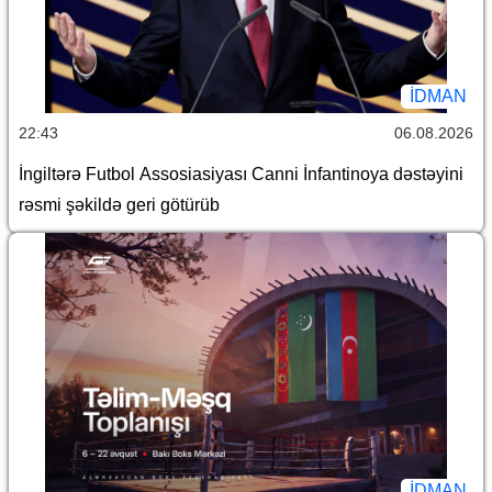
İDMAN
22:43
06.08.2026
İngiltərə Futbol Assosiasiyası Canni İnfantinoya dəstəyini
rəsmi şəkildə geri götürüb
İDMAN