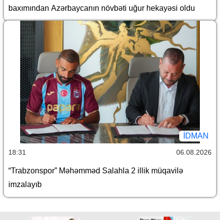
baxımından Azərbaycanın növbəti uğur hekayəsi oldu
İDMAN
18:31
06.08.2026
“Trabzonspor” Məhəmməd Salahla 2 illik müqavilə
imzalayıb