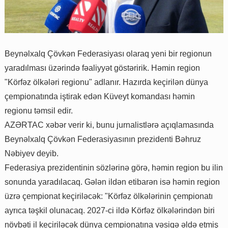
Beynəlxalq Çövkən Federasiyası olaraq yeni bir regionun
yaradılması üzərində fəaliyyət göstəririk. Həmin region
"Körfəz ölkələri regionu" adlanır. Hazırda keçirilən dünya
çempionatında iştirak edən Küveyt komandası həmin
regionu təmsil edir.
AZƏRTAC xəbər verir ki, bunu jurnalistlərə açıqlamasında
Beynəlxalq Çövkən Federasiyasının prezidenti Bəhruz
Nəbiyev deyib.
Federasiya prezidentinin sözlərinə görə, həmin region bu ilin
sonunda yaradılacaq. Gələn ildən etibarən isə həmin region
üzrə çempionat keçiriləcək: "Körfəz ölkələrinin çempionatı
ayrıca təşkil olunacaq. 2027-ci ildə Körfəz ölkələrindən biri
növbəti il keçiriləcək dünya çempionatına vəsiqə əldə etmiş