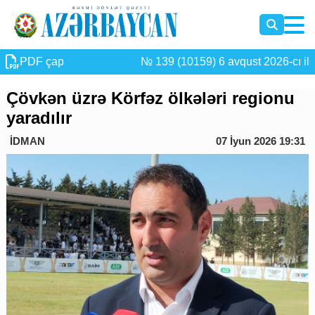
PDF çap
№ 139 (10159) 6 avqust 2026-cı il
Çövkən üzrə Körfəz ölkələri regionu
yaradılır
İDMAN
07 İyun 2026 19:31