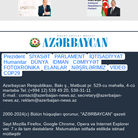
Prezident
SİYASƏT
PARLAMENT
İQTİSADİYYAT
Humanitar
DÜNYA
İDMAN
CƏMİYYƏT
FOTOXRONIKA
ELANLAR
NƏŞRLƏRİMİZ
VİDEO
COP29
Azərbaycan Respublikası, Bakı ş., Mətbuat pr. 529-cu məhəllə, 4-cü
mərtəbə Tel.:(+994 12) 539 49 20, 538-31-11
E-mail.:
contact@azerbaijan-news.az
;
secretary@azerbaijan-
news.az
,
reklam@azerbaijan-news.az
2000-2024(c) Bütün hüquqları qorunur, "AZƏRBAYCAN" qəzeti
Sayt Mozilla Firefox, Google Chrome, Opera və Internet Explorer
ver. 7.x ilə tam dəstəklənir. Məlumatdan istifadə etdikdə istinad
mütləqdir