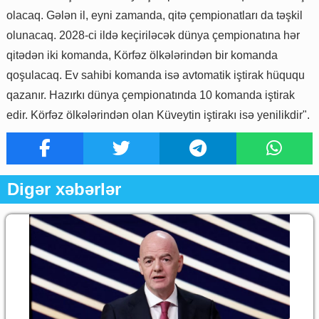
olacaq. Gələn il, eyni zamanda, qitə çempionatları da təşkil
olunacaq. 2028-ci ildə keçiriləcək dünya çempionatına hər
qitədən iki komanda, Körfəz ölkələrindən bir komanda
qoşulacaq. Ev sahibi komanda isə avtomatik iştirak hüququ
qazanır. Hazırkı dünya çempionatında 10 komanda iştirak
edir. Körfəz ölkələrindən olan Küveytin iştirakı isə yenilikdir".
Digər xəbərlər