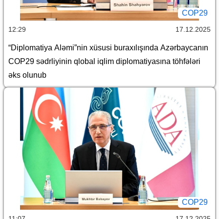
COP29
12:29
17.12.2025
“Diplomatiya Aləmi”nin xüsusi buraxılışında Azərbaycanın
COP29 sədrliyinin qlobal iqlim diplomatiyasına töhfələri
əks olunub
COP29
11:07
17.12.2025