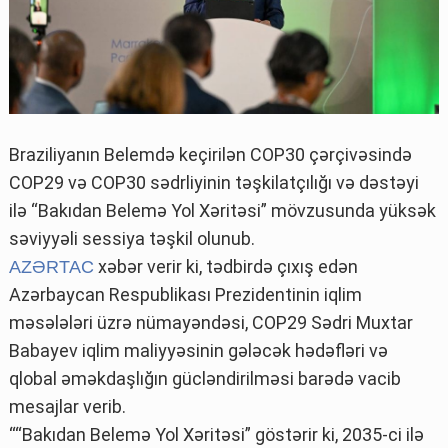
Braziliyanın Belemdə keçirilən COP30 çərçivəsində
COP29 və COP30 sədrliyinin təşkilatçılığı və dəstəyi
ilə “Bakıdan Belemə Yol Xəritəsi” mövzusunda yüksək
səviyyəli sessiya təşkil olunub.
xəbər verir ki, tədbirdə çıxış edən
AZƏRTAC
Azərbaycan Respublikası Prezidentinin iqlim
məsələləri üzrə nümayəndəsi, COP29 Sədri Muxtar
Babayev iqlim maliyyəsinin gələcək hədəfləri və
qlobal əməkdaşlığın gücləndirilməsi barədə vacib
mesajlar verib.
““Bakıdan Belemə Yol Xəritəsi” göstərir ki, 2035-ci ilə