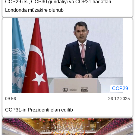
COP29 irsi, COP30 gündəliyi və COP31 hədəfləri
Londonda müzakirə olunub
COP29
09:56
26.12.2025
COP31-in Prezidenti elan edilib