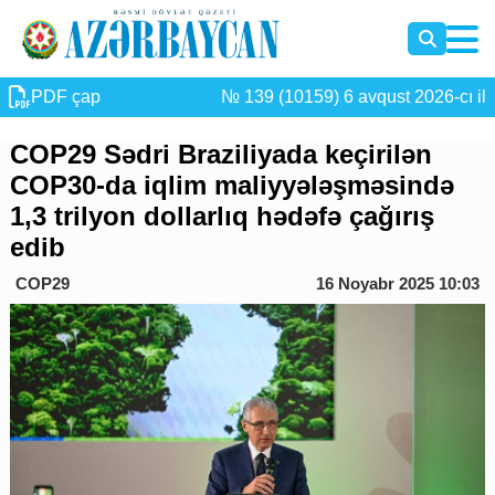
PDF çap
№ 139 (10159) 6 avqust 2026-cı il
COP29 Sədri Braziliyada keçirilən
COP30-da iqlim maliyyələşməsində
1,3 trilyon dollarlıq hədəfə çağırış
edib
COP29
16 Noyabr 2025 10:03