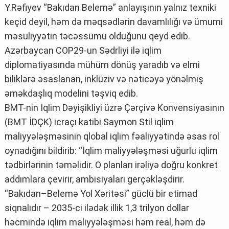
Y.Rəfiyev “Bakıdan Belemə” anlayışının yalnız texniki
keçid deyil, həm də məqsədlərin davamlılığı və ümumi
məsuliyyətin təcəssümü olduğunu qeyd edib.
Azərbaycan COP29-un Sədrliyi ilə iqlim
diplomatiyasında mühüm dönüş yaradıb və elmi
biliklərə əsaslanan, inklüziv və nəticəyə yönəlmiş
əməkdaşlıq modelini təşviq edib.
BMT-nin İqlim Dəyişikliyi üzrə Çərçivə Konvensiyasının
(BMT İDÇK) icraçı katibi Saymon Stil iqlim
maliyyələşməsinin qlobal iqlim fəaliyyətində əsas rol
oynadığını bildirib: “İqlim maliyyələşməsi uğurlu iqlim
tədbirlərinin təməlidir. O planları irəliyə doğru konkret
addımlara çevirir, ambisiyaları gerçəkləşdirir.
“Bakıdan–Belemə Yol Xəritəsi” güclü bir etimad
siqnalıdır – 2035-ci ilədək illik 1,3 trilyon dollar
həcmində iqlim maliyyələşməsi həm real, həm də