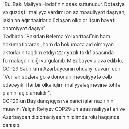
“Bu, Bakı Maliyyə Hədəfinin əsas sütunudur. Dotasiya
və güzəştli maliyyə yardımı ən az məsuliyyət daşıyan,
lakin ən ağır təsirlərlə üzləşən ölkələr üçün həyati
əhəmiyyət daşıyır”.
Tədbirdə “Bakıdan Belemə Yol xəritəsi”nin həm
hökumətlərarası, həm də hökumətə aid olmayan
aktorların təqdim etdiyi 227 yazılı təklif əsasında
formalaşdırıldığı vurğulanıb. M.Babayev əlavə edib ki,
COP29 Sədri kimi Azərbaycanın öhdəliyi davam edir:
“Verilən sözlərə görə donorları məsuliyyətə cəlb
edəcəyik. Hər bir ölkə iqlim maliyyələşməsinə töhfə
planını açıqlamalıdır”.
COP29-un Baş danışıqçısı və xarici işlər nazirinin
müavini Yalçın Rəfiyev COP29-un əsas nailiyyətləri və
Azərbaycan diplomatiyasının iqlimdə rolu haqqında
danışıb.