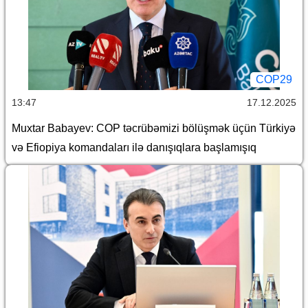
COP29
13:47
17.12.2025
Muxtar Babayev: COP təcrübəmizi bölüşmək üçün Türkiyə
və Efiopiya komandaları ilə danışıqlara başlamışıq