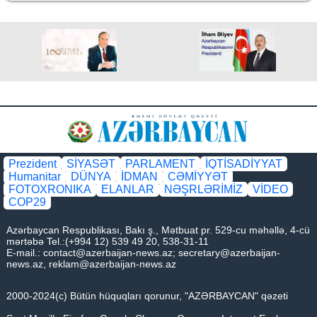
Prezident
SİYASƏT
PARLAMENT
İQTİSADİYYAT
Humanitar
DÜNYA
İDMAN
CƏMİYYƏT
FOTOXRONIKA
ELANLAR
NƏŞRLƏRİMİZ
VİDEO
COP29
Azərbaycan Respublikası, Bakı ş., Mətbuat pr. 529-cu məhəllə, 4-cü
mərtəbə Tel.:(+994 12) 539 49 20, 538-31-11
E-mail.:
contact@azerbaijan-news.az
;
secretary@azerbaijan-
news.az
,
reklam@azerbaijan-news.az
2000-2024(c) Bütün hüquqları qorunur, "AZƏRBAYCAN" qəzeti