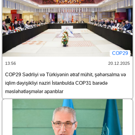
COP29
13:56
20.12.2025
COP29 Sədrliyi və Türkiyənin ətraf mühit, şəhərsalma və
iqlim dəyişikliyi naziri İstanbulda COP31 barədə
məsləhətləşmələr aparıblar