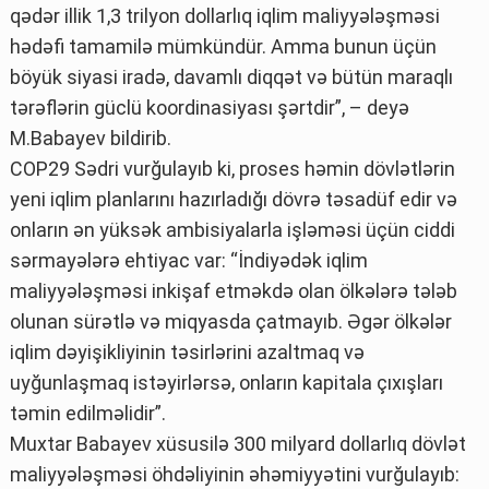
qədər illik 1,3 trilyon dollarlıq iqlim maliyyələşməsi
hədəfi tamamilə mümkündür. Amma bunun üçün
böyük siyasi iradə, davamlı diqqət və bütün maraqlı
tərəflərin güclü koordinasiyası şərtdir”, – deyə
M.Babayev bildirib.
COP29 Sədri vurğulayıb ki, proses həmin dövlətlərin
yeni iqlim planlarını hazırladığı dövrə təsadüf edir və
onların ən yüksək ambisiyalarla işləməsi üçün ciddi
sərmayələrə ehtiyac var: “İndiyədək iqlim
maliyyələşməsi inkişaf etməkdə olan ölkələrə tələb
olunan sürətlə və miqyasda çatmayıb. Əgər ölkələr
iqlim dəyişikliyinin təsirlərini azaltmaq və
uyğunlaşmaq istəyirlərsə, onların kapitala çıxışları
təmin edilməlidir”.
Muxtar Babayev xüsusilə 300 milyard dollarlıq dövlət
maliyyələşməsi öhdəliyinin əhəmiyyətini vurğulayıb: