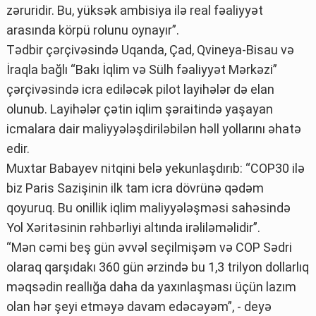
zəruridir. Bu, yüksək ambisiya ilə real fəaliyyət
arasında körpü rolunu oynayır”.
Tədbir çərçivəsində Uqanda, Çad, Qvineya-Bisau və
İraqla bağlı “Bakı İqlim və Sülh fəaliyyət Mərkəzi”
çərçivəsində icra ediləcək pilot layihələr də elan
olunub. Layihələr çətin iqlim şəraitində yaşayan
icmalara dair maliyyələşdiriləbilən həll yollarını əhatə
edir.
Muxtar Babayev nitqini belə yekunlaşdırıb: “COP30 ilə
biz Paris Sazişinin ilk tam icra dövrünə qədəm
qoyuruq. Bu onillik iqlim maliyyələşməsi sahəsində
Yol Xəritəsinin rəhbərliyi altında irəliləməlidir”.
“Mən cəmi beş gün əvvəl seçilmişəm və COP Sədri
olaraq qarşıdakı 360 gün ərzində bu 1,3 trilyon dollarlıq
məqsədin reallığa daha da yaxınlaşması üçün lazım
olan hər şeyi etməyə davam edəcəyəm”, - deyə