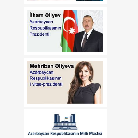
08:30
Alparslan BAYRAKTAR:
06 Avqust
"Türkiyə Azərbaycandakı
enerji layihələrində iştirak
etməkdə maraqlıdır"
08:20
Azərbaycan önə keçir
06 Avqust