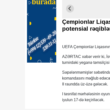
Çempionlar Liqas
potensial rəqiblə
UEFA Çempionlar Liqasının I
AZƏRTAC xəbər verir ki, İs
turnirdəki yeganə təmsilçis
Səpələnməmişlər səbətində 
komandasını məğlub edəcəyi
II raundda üz-üzə gələcək.
I təsnifat mərhələsinin oyun
iyulun 17-də keçiriləcək.