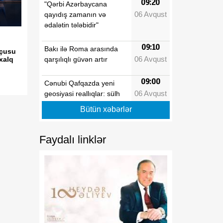
09:20
"Qərbi Azərbaycana
06 Avqust
qayıdış zamanın və
ədalətin tələbidir"
09:10
Bakı ilə Roma arasında
sçusu
06 Avqust
qarşılıqlı güvən artır
xalq
09:00
Cənubi Qafqazda yeni
06 Avqust
geosiyasi reallıqlar: sülh
sazişi regionun gələcəyini
Bütün xəbərlər
necə dəyişəcək
08:50
Faydalı linklər
Çolpon-Ata Bəyannaməsi
06 Avqust
Azərbaycan-Mərkəzi Asiya
münasibətlərinin
institusional əsaslarını
gücləndirəcək
08:40
Azərbaycanın şərti
06 Avqust
dəyişmir: