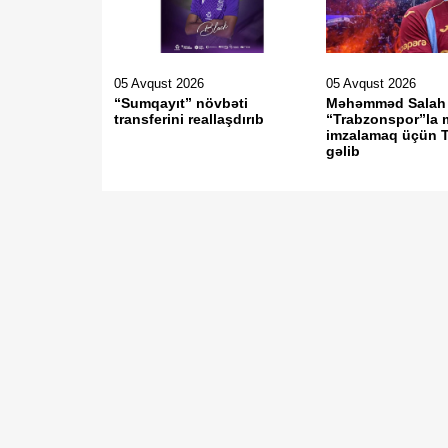
05 Avqust 2026
05 Avqust 2026
“Sumqayıt” növbəti
Məhəmməd Salah
transferini reallaşdırıb
“Trabzonspor”la 
imzalamaq üçün T
gəlib