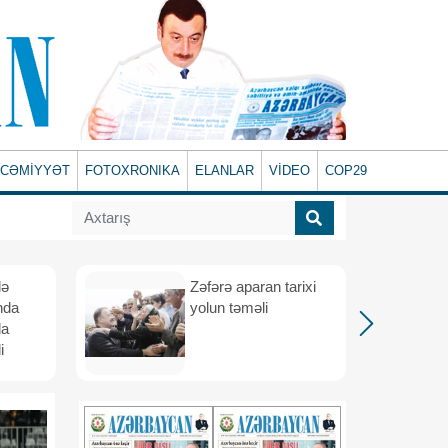
CƏMİYYƏT
FOTOXRONIKA
ELANLAR
VİDEO
COP29
lə
Zəfərə aparan tarixi
nda
yolun təməli
da
i