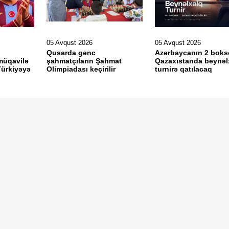
05 Avqust 2026
05 Avqust 2026
Qusarda gənc
Azərbaycanın 2 bok
müqavilə
şahmatçıların Şahmat
Qazaxıstanda beynəl
ürkiyəyə
Olimpiadası keçirilir
turnirə qatılacaq