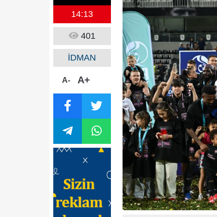
14:13
401
İDMAN
A+
A-