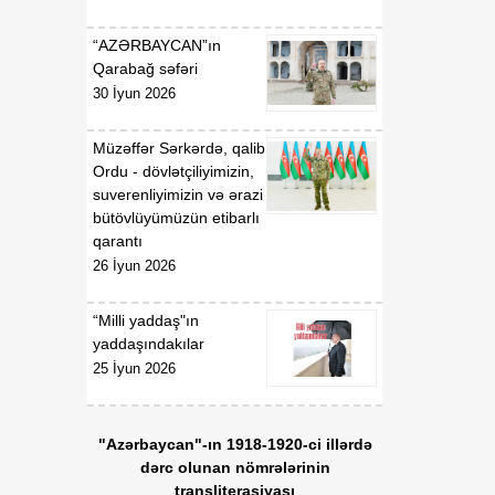
“AZƏRBAYCAN”ın
Qarabağ səfəri
30 İyun 2026
Müzəffər Sərkərdə, qalib
Ordu - dövlətçiliyimizin,
suverenliyimizin və ərazi
bütövlüyümüzün etibarlı
qarantı
26 İyun 2026
“Milli yaddaş"ın
yaddaşındakılar
25 İyun 2026
"Azərbaycan"-ın 1918-1920-ci illərdə
dərc olunan nömrələrinin
transliterasiyası