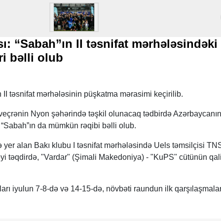
ı: “Sabah”ın II təsnifat mərhələsindəki
ri bəlli olub
I təsnifat mərhələsinin püşkatma mərasimi keçirilib.
veçrənin Nyon şəhərində təşkil olunacaq tədbirdə Azərbaycanı
i “Sabah”ın da mümkün rəqibi bəlli olub.
yer alan Bakı klubu I təsnifat mərhələsində Uels təmsilçisi TN
 təqdirdə, "Vardar" (Şimali Makedoniya) - "KuPS" cütünün qalib
ları iyulun 7-8-də və 14-15-də, növbəti raundun ilk qarşılaşmalar