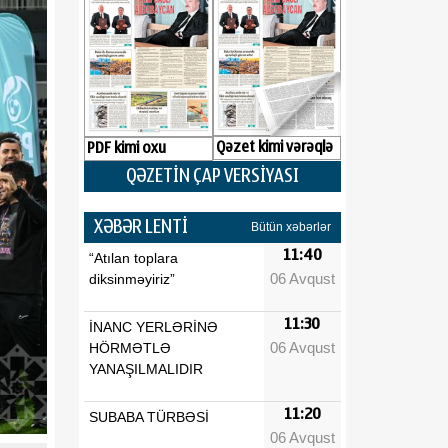
Qəzet kimi vərəqlə
PDF kimi oxu
QƏZETİN ÇAP VERSİYASI
XƏBƏR LENTİ
Bütün xəbərlər
11:40
“Atılan toplara
06 Avqust
diksinməyiriz”
11:30
İNANC YERLƏRİNƏ
06 Avqust
HÖRMƏTLƏ
YANAŞILMALIDIR
11:20
SUBABA TÜRBƏSİ
06 Avqust