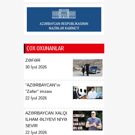
ÇOX OXUNANLAR
ZƏFƏR
30 İyul 2026
"AZƏRBAYCAN"ın
"Zəfər" imzası
22 İyul 2026
AZƏRBAYCAN XALQI
İLHAM ƏLİYEVİ NİYƏ
SEVİR
22 İyul 2026