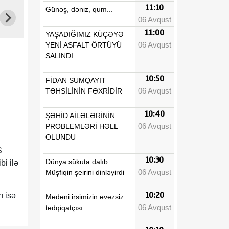
11:10
Günəş, dəniz, qum...
06 Avqust
11:00
YAŞADIĞIMIZ KÜÇƏYƏ
06 Avqust
YENİ ASFALT ÖRTÜYÜ
SALINDI
10:50
FİDAN SUMQAYIT
06 Avqust
TƏHSİLİNİN FƏXRİDİR
10:40
ŞƏHİD AİLƏLƏRİNİN
n
06 Avqust
PROBLEMLƏRİ HƏLL
OLUNDU
S
10:30
Dünya sükuta dalıb
i ilə
06 Avqust
Müşfiqin şeirini dinləyirdi
10:20
ı isə
Mədəni irsimizin əvəzsiz
06 Avqust
tədqiqatçısı