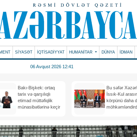
MENT
SİYASƏT
İQTİSADİYYAT
HUMANITAR
DÜNYA
İDMAN
06 Avqust 2026 12:41
Bakı-Bişkek: ortaq
Bu səfər Xəzər
tarix və qarşılıqlı
İssık-Kul arası
etimad müttəfiqlik
körpünü daha 
münasibətlərinə keçir
möhkəmləndird