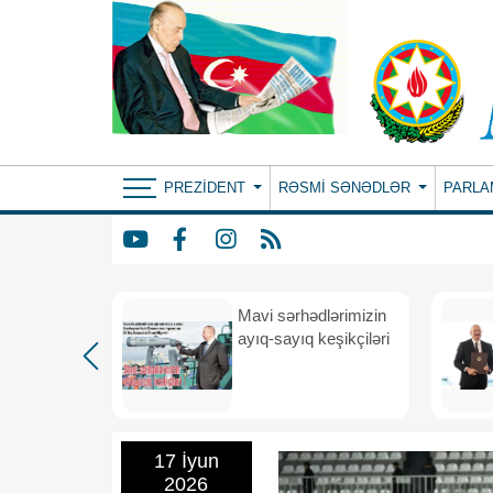
PREZIDENT
RƏSMI SƏNƏDLƏR
PARLA
Mavi sərhədlərimizin
nın
ayıq-sayıq keşikçiləri
eni dövr
17 İyun
2026