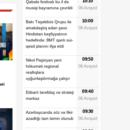
10:10
Qəbələ festivalı bu il də
06 Avqust
musiqi bayramına çevrildi
10:00
Bakı Təşəbbüs Qrupu ilə
06 Avqust
əməkdaşlıq edən şəxs
Hindistan kəşfiyyatının
hədəfində: BMT qanlı sui-
qəsd planını ifşa etdi
09:50
Nikol Paşinyan yeni
06 Avqust
hökuməti regional
reallıqlara
uyğunlaşdırmağa çalışır
əti
09:40
Etibarlı tərəfdaş və strateji
06 Avqust
mərkəz
09:30
Azərbaycanda söz və fikir
06 Avqust
azadlığı tam təmin olunub