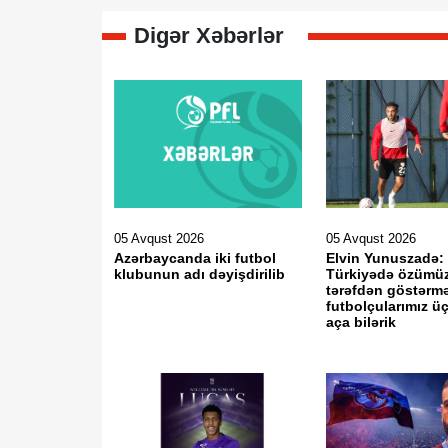
Digər Xəbərlər
05 Avqust 2026
05 Avqust 2026
Azərbaycanda iki futbol
Elvin Yunuszadə:
klubunun adı dəyişdirilib
Türkiyədə özümüz
tərəfdən göstərm
futbolçularımız ü
aça bilərik