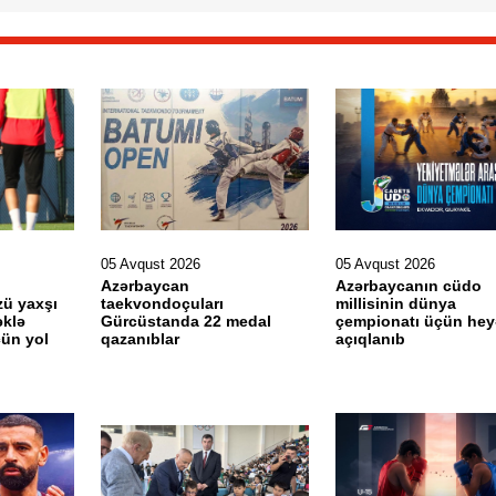
05 Avqust 2026
05 Avqust 2026
Azərbaycan
Azərbaycanın cüdo
ü yaxşı
taekvondoçuları
millisinin dünya
əklə
Gürcüstanda 22 medal
çempionatı üçün hey
çün yol
qazanıblar
açıqlanıb