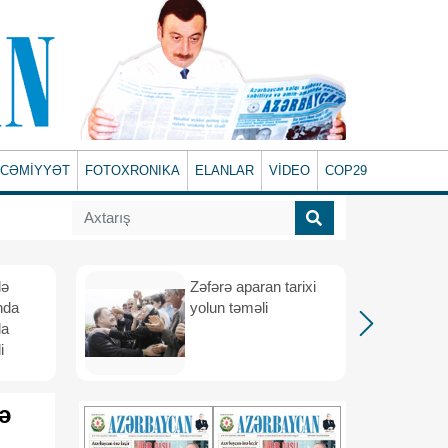
CƏMİYYƏT
FOTOXRONIKA
ELANLAR
VİDEO
COP29
lə
Zəfərə aparan tarixi
nda
yolun təməli
da
i
ə