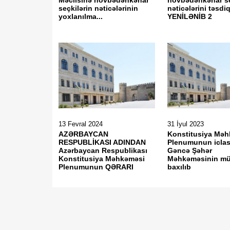
Məclisinə növbədənkənar
növbədənkənar se
seçkilərin nəticələrinin
nəticələrini təsdi
yoxlanılma...
YENİLƏNİB 2
13 Fevral 2024
31 İyul 2023
AZƏRBAYCAN
Konstitusiya Mə
RESPUBLİKASI ADINDAN
Plenumunun icla
Azərbaycan Respublikası
Gəncə Şəhər
Konstitusiya Məhkəməsi
Məhkəməsinin mü
Plenumunun QƏRARI
baxılıb