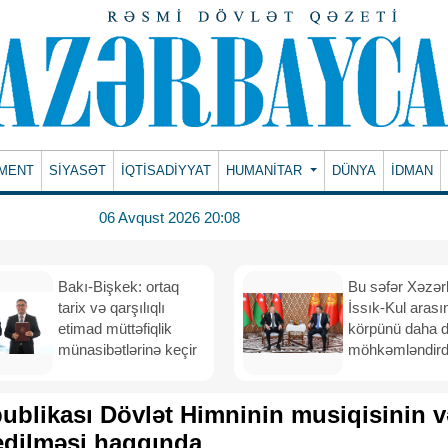
MENT
SİYASƏT
İQTİSADİYYAT
HUMANITAR
DÜNYA
İDMAN
06 Avqust 2026 20:08
Bakı-Bişkek: ortaq
Bu səfər Xəzər
tarix və qarşılıqlı
İssık-Kul arası
etimad müttəfiqlik
körpünü daha 
münasibətlərinə keçir
möhkəmləndird
blikası Dövlət Himninin musiqisinin v
edilməsi haqqında