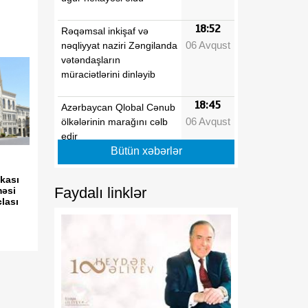
18:52
Rəqəmsal inkişaf və
06 Avqust
nəqliyyat naziri Zəngilanda
vətəndaşların
müraciətlərini dinləyib
18:45
Azərbaycan Qlobal Cənub
06 Avqust
ölkələrinin marağını cəlb
edir
Bütün xəbərlər
18:38
Moses Vetangula: Keniya
kası
06 Avqust
ilə Azərbaycanın
Faydalı linklər
əsi
qanunverici orqanları
clası
arasında əməkdaşlığın
inkişafı üçün əlverişli
zəmin formalaşıb
18:31
“Trabzonspor”
06 Avqust
Məhəmməd Salahla 2 illik
müqavilə imzalayıb