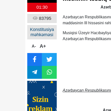
01:30
Azər
Azərbaycan Respublikasının
83795
maddəsinin III hissəsini rəhb
Konstitusiya
Musiqisi Üzeyir Hacıbəyli
məhkəməsi
Azərbaycan Respublikasının 
A+
A-
Azərbaycan Respublikasının 
Azər