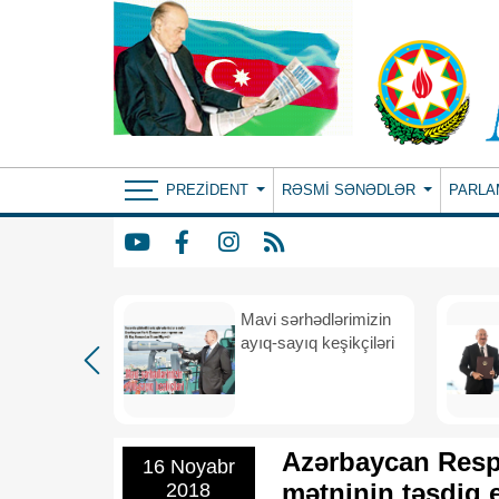
PREZIDENT
RƏSMI SƏNƏDLƏR
PARLA
Mavi sərhədlərimizin
nın
ayıq-sayıq keşikçiləri
eni dövr
Azərbaycan Respu
16 Noyabr
mətninin təsdiq 
2018