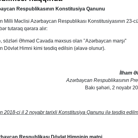
baycan Respublikasının Konstitusiya Qanunu
 Milli Məclisi Azərbaycan Respublikası Konstitusiyasının 23-c
ər tutaraq qərara alır:
yə, sözləri Əhməd Cavada məxsus olan "Azərbaycan marşı”
Dövlət Himni kimi təsdiq edilsin (əlavə olunur).
İlham Ə
Azərbaycan Respublikasının Pre
Bakı şəhəri, 2 noyabr 201
2018-ci il 2 noyabr tarixli Konstitusiya Qanunu ilə təsdiq edilm
baycan Respublikası Dövlət Himninin mətni