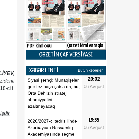
ü
Qəzet kimi vərəqlə
PDF kimi oxu
QƏZETİN ÇAP VERSİYASI
XƏBƏR LENTİ
Bütün xəbərlər
LİYEV,
20:02
Siyasi şərhçi: Münaqişələr
zidenti
06 Avqust
gec-tez başa çatsa da, bu,
8-ci il
Orta Dəhlizin strateji
əhəmiyyətini
azaltmayacaq
işdir
19:55
2026/2027-ci tədris ilində
06 Avqust
Azərbaycan Rəssamlıq
Akademiyasında seçmə