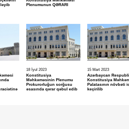
çkilərin
Konstitusiya Məhkəməsi
qləyib
Plenumunun QƏRARI
18 İyul 2023
15 Mart 2023
hkəməsi
Konstitusiya
Azərbaycan Respubli
sında
Məhkəməsinin Plenumu
Konstitusiya Məhkəm
Prokurorluğun sorğusu
Palatasının növbəti i
raciətinə
əsasında qərar qəbul edib
keçirilib