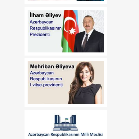
18:24
Qeyri-neft-qaz
06 Avqust
sektorundan vergi
daxilolmaları artıb
18:17
AQTA: Müasir heyvan
06 Avqust
kəsimi məntəqələrinin
inkişafı qida təhlükəsizliyini
gücləndirir
18:10
Özəl məhkəmə eksperti
06 Avqust
qismində fəaliyyət
göstərmək istəyən şəxslər
üçün icbari təlimə
qeydiyyat başlayıb
18:03
Türkiyədə meşə yanğınları
06 Avqust
zamanı 58 evə ziyan dəyib
17:56
Tramp: Vensin 2028-ci ildə