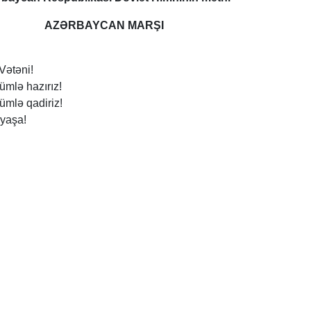
AZƏRBAYCAN MARŞI
Vətəni!
mlə hazırız!
mlə qadiriz!
 yaşa!