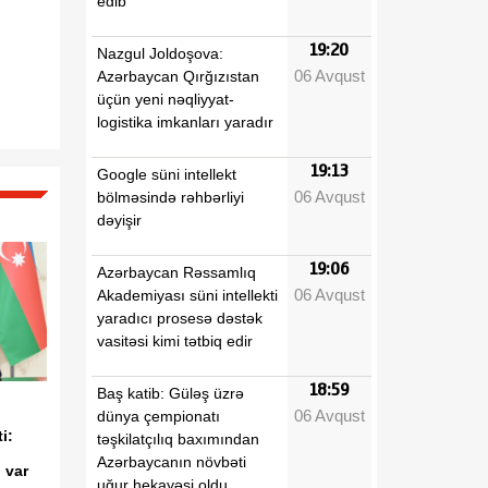
edib
19:20
Nazgul Joldoşova:
06 Avqust
Azərbaycan Qırğızıstan
üçün yeni nəqliyyat-
logistika imkanları yaradır
19:13
Google süni intellekt
06 Avqust
bölməsində rəhbərliyi
dəyişir
19:06
Azərbaycan Rəssamlıq
06 Avqust
Akademiyası süni intellekti
yaradıcı prosesə dəstək
vasitəsi kimi tətbiq edir
18:59
Baş katib: Güləş üzrə
06 Avqust
dünya çempionatı
i:
təşkilatçılıq baxımından
Azərbaycanın növbəti
i var
uğur hekayəsi oldu