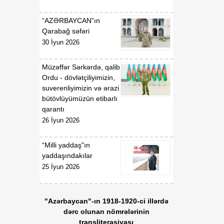
“AZƏRBAYCAN”ın
Qarabağ səfəri
30 İyun 2026
Müzəffər Sərkərdə, qalib
Ordu - dövlətçiliyimizin,
suverenliyimizin və ərazi
bütövlüyümüzün etibarlı
qarantı
26 İyun 2026
“Milli yaddaş"ın
yaddaşındakılar
25 İyun 2026
"Azərbaycan"-ın 1918-1920-ci illərdə
dərc olunan nömrələrinin
transliterasiyası