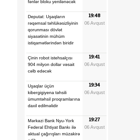
fənlər bloku yenilənəcək
19:48
Deputat: Uşaqların
06 Avqust
rəqəmsal təhlükəsizliyinin
qorunması dövlət
siyasətinin mühüm
istiqamətlərindən biridir
19:41
Çinin robot istehsalçısı
06 Avqust
904 milyon dollar vəsait
cəlb edəcək
19:34
Uşaqlar üçün
06 Avqust
kibergigiyena təhsili
ümumtəhsil proqramlarına
daxil edilməlidir
19:27
Mərkəzi Bank Nyu-York
06 Avqust
Federal Ehtiyat Bankı ilə
aktual çağırışları müzakirə