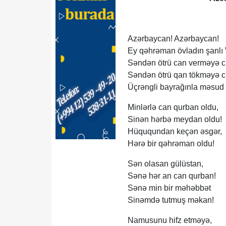
Azərbaycan! Azərbaycan!
Ey qəhrəman övladın şanlı 
Səndən ötrü can verməyə cü
Səndən ötrü qan tökməyə cü
Üçrəngli bayrağınla məsud
Minlərlə can qurban oldu,
Sinən hərbə meydan oldu!
Hüququndan keçən əsgər,
Hərə bir qəhrəman oldu!
Sən olasan gülüstan,
Sənə hər an can qurban!
Sənə min bir məhəbbət
Sinəmdə tutmuş məkan!
Namusunu hifz etməyə,