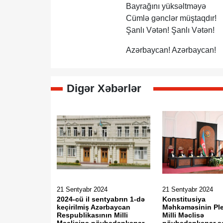
Bayrağını yüksəltməyə
Cümlə gənclər müştaqdır!
Şanlı Vətən! Şanlı Vətən!
Azərbaycan! Azərbaycan!
Digər Xəbərlər
21 Sentyabr 2024
21 Sentyabr 2024
2024-cü il sentyabrın 1-də
Konstitusiya
keçirilmiş Azərbaycan
Məhkəməsinin P
Respublikasının Milli
Milli Məclisə