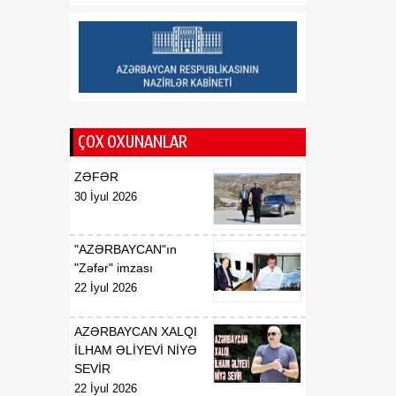
06 Avqust
Prezident seçilməsinə nail
olmalıyıq
17:49
İyulda İqtisadiyyat
06 Avqust
Nazirliyinin Çağrı
Mərkəzinə 51 mindən çox
müraciət daxil olub
ÇOX OXUNANLAR
17:42
"Kürü keçək?! 5" yarışına
ZƏFƏR
06 Avqust
rekord sayda üzgüçü
30 İyul 2026
qatılacaq
"AZƏRBAYCAN"ın
"Zəfər" imzası
22 İyul 2026
AZƏRBAYCAN XALQI
İLHAM ƏLİYEVİ NİYƏ
SEVİR
22 İyul 2026