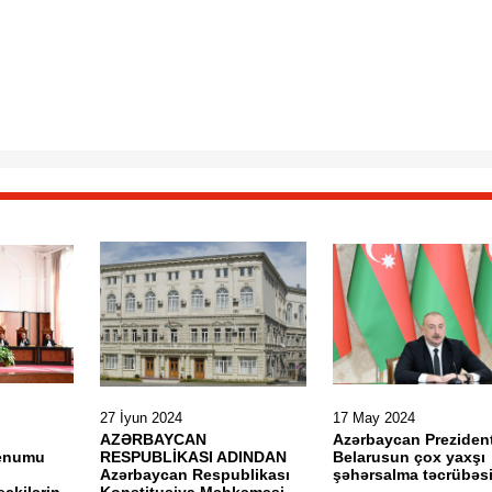
27 İyun 2024
17 May 2024
AZƏRBAYCAN
Azərbaycan Prezident
lenumu
RESPUBLİKASI ADINDAN
Belarusun çox yaxşı
Azərbaycan Respublikası
şəhərsalma təcrübəs