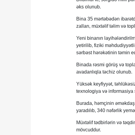
əks olunub.
Bina 35 mərtəbədən ibarətdi
zalları, müxtəlif təlim və topl
Yeni binanın layihələndirilm
yetirilib, fiziki məhdudiyyət
sərbəst hərəkətinin təmin ed
Binada rəsmi görüş və toplan
avadanlıqla təchiz olunub.
Yüksək keyfiyyət, təhlükəsi
texnologiya və informasiya s
Burada, həmçinin əməkdaşlar
yaradılıb, 340 nəfərlik yemə
Müxtəlif tədbirlərin və təqdi
mövcuddur.