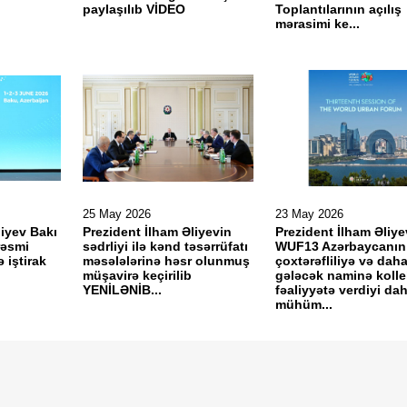
paylaşılıb VİDEO
Toplantılarının açılış
mərasimi ke...
25 May 2026
23 May 2026
liyev Bakı
Prezident İlham Əliyevin
Prezident İlham Əliye
rəsmi
sədrliyi ilə kənd təsərrüfatı
WUF13 Azərbaycanın
 iştirak
məsələlərinə həsr olunmuş
çoxtərəfliliyə və dah
müşavirə keçirilib
gələcək naminə kolle
YENİLƏNİB...
fəaliyyətə verdiyi dah
mühüm...