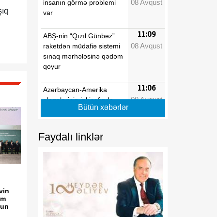
08 Avqust
insanın görmə problemi
şıq
var
11:09
ABŞ-nin “Qızıl Günbəz”
08 Avqust
raketdən müdafiə sistemi
sınaq mərhələsinə qədəm
qoyur
11:06
Azərbaycan-Amerika
08 Avqust
əlaqələrinin inkişafında
Bütün xəbərlər
yeni mərhələ
11:03
Azərbaycan-ABŞ
Faydalı linklər
08 Avqust
münasibətlərində uğurlu
səhifə açılıb
08:30
Bilmək istəyirəm
08 Avqust
vin
am
08:20
Türk birliyi: tarixi
nun
08 Avqust
yaddaşdan yeni geosiyasi