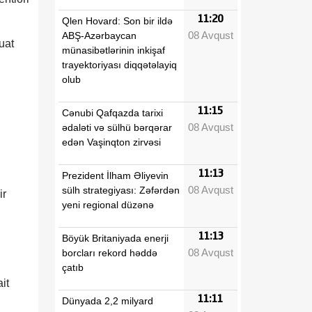
11:20
Qlen Hovard: Son bir ildə
08 Avqust
ABŞ-Azərbaycan
uat
münasibətlərinin inkişaf
trayektoriyası diqqətəlayiq
olub
11:15
Cənubi Qafqazda tarixi
08 Avqust
ədaləti və sülhü bərqərar
edən Vaşinqton zirvəsi
11:13
Prezident İlham Əliyevin
08 Avqust
sülh strategiyası: Zəfərdən
ir
yeni regional düzənə
11:13
Böyük Britaniyada enerji
08 Avqust
borcları rekord həddə
çatıb
it
11:11
Dünyada 2,2 milyard