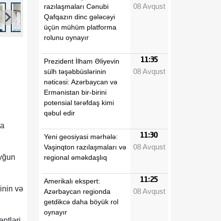
08 Avqust
razılaşmaları Cənubi
Qafqazın dinc gələcəyi
üçün mühüm platforma
rolunu oynayır
11:35
Prezident İlham Əliyevin
08 Avqust
sülh təşəbbüslərinin
nəticəsi: Azərbaycan və
Ermənistan bir-birini
n
potensial tərəfdaş kimi
qəbul edir
da
11:30
Yeni geosiyasi mərhələ:
08 Avqust
Vaşinqton razılaşmaları və
uyğun
regional əməkdaşlıq
11:25
Amerikalı ekspert:
inin və
08 Avqust
Azərbaycan regionda
getdikcə daha böyük rol
oynayır
entləri