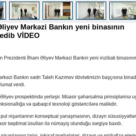
Əliyev Mərkəzi Bankın yeni binasının
ak edib VİDEO
 Prezidenti İlham Əliyev Mərkəzi Bankın yeni inzibati binasını
rkəzi Bankın sədri Taleh Kazımov dövlətimizin başçısına bina
lumat verdi.
Əliyev prospektində yerləşir. Müasir şəhərsalma prinsiplərinə 
ksionallığa və qabaqcıl texnoloji göstəricilərə malikdir.
i pul nişanlarının konseptual yanaşmasının, dizayn xüsusiyyətlər
üasir təqdimat üsulları ilə nümayiş olunduğu sərgiyə baxdı.
pul nişanlarının tarixi, inkişaf mərhələləri, dizayn və mühafizə elem