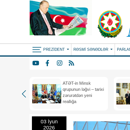
PREZIDENT
RƏSMI SƏNƏDLƏR
PARLA
ın yeni
ATƏT-in Minsk
anış
qrupunun ləğvi – tarixi
dafiə
zərurətdən yeni
asından
reallığa
rlığa
03 İyun
2026