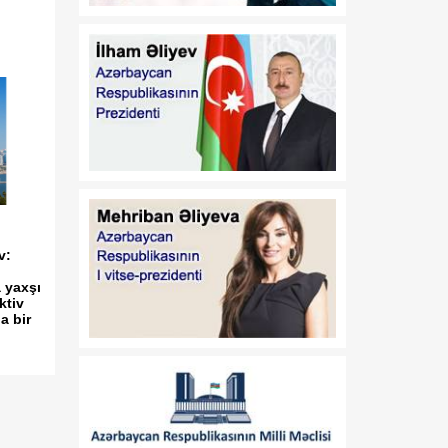
gücə doğru
08:10
Vaşinqton Zirvəsindən bir
08 Avqust
il sonra: Cənubi Qafqazın
yeni geosiyasi nizamı və
Azərbaycanın strateji
liderliyi
08:00
Azərbaycanın yeni dövlət
08 Avqust
davranış modeli: müdafiə
diplomatiyasından strateji
təşəbbüskarlığa
v:
a yaxşı
01:16
N.Z.Nağdəliyevin
ktiv
08 Avqust
a bir
Azərbaycan
Respublikasının Estoniya
Respublikasında
fövqəladə və səlahiyyətli
səfiri təyin edilməsi
haqqında