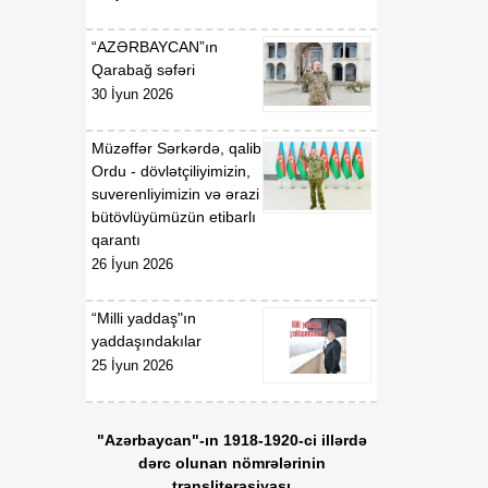
“AZƏRBAYCAN”ın
Qarabağ səfəri
30 İyun 2026
Müzəffər Sərkərdə, qalib
Ordu - dövlətçiliyimizin,
suverenliyimizin və ərazi
bütövlüyümüzün etibarlı
qarantı
26 İyun 2026
“Milli yaddaş"ın
yaddaşındakılar
25 İyun 2026
"Azərbaycan"-ın 1918-1920-ci illərdə
dərc olunan nömrələrinin
transliterasiyası