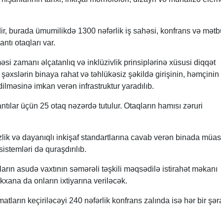
r, burada ümumilikdə 1300 nəfərlik iş sahəsi, konfrans və mətb
antı otaqları var.
əsi zamanı əlçatanlıq və inklüzivlik prinsiplərinə xüsusi diqqət
li şəxslərin binaya rahat və təhlükəsiz şəkildə girişinin, həmçinin
ilməsinə imkan verən infrastruktur yaradılıb.
tılar üçün 25 otaq nəzərdə tutulur. Otaqların hamısı zəruri
zlik və dayanıqlı inkişaf standartlarına cavab verən binada müas
istemləri də quraşdırılıb.
ın asudə vaxtının səmərəli təşkili məqsədilə istirahət məkanı
kxana da onların ixtiyarına veriləcək.
matların keçiriləcəyi 240 nəfərlik konfrans zalında isə hər bir şəra