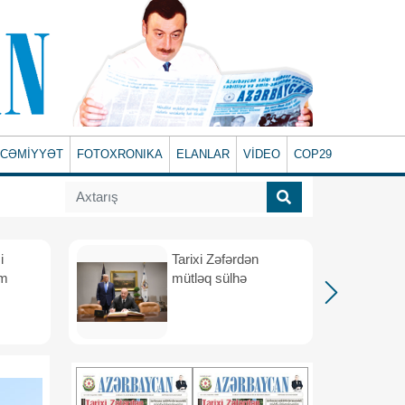
CƏMİYYƏT
FOTOXRONIKA
ELANLAR
VİDEO
COP29
i
Tarixi Zəfərdən
üm
mütləq sülhə