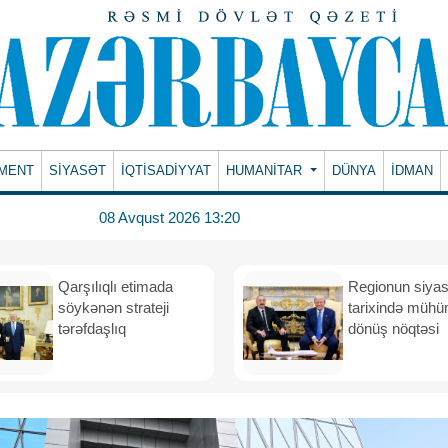
MENT
SİYASƏT
İQTİSADİYYAT
HUMANITAR
DÜNYA
İDMAN
08 Avqust 2026 13:20
Qarşılıqlı etimada
Regionun siyas
söykənən strateji
tarixində müh
tərəfdaşlıq
dönüş nöqtəsi