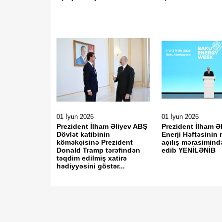
01 İyun 2026
01 İyun 2026
Prezident İlham Əliyev ABŞ
Prezident İlham Ə
Dövlət katibinin
Enerji Həftəsinin 
köməkçisinə Prezident
açılış mərasimində
Donald Tramp tərəfindən
edib YENİLƏNİB
təqdim edilmiş xatirə
hədiyyəsini göstər...