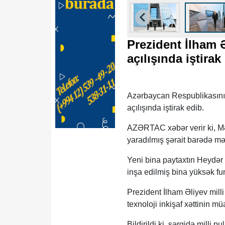
Prezident İlham 
açılışında iştir
Azərbaycan Respublikasının
açılışında iştirak edib.
AZƏRTAC xəbər verir ki, Mə
yaradılmış şərait barədə mə
Yeni bina paytaxtın Heydər 
inşa edilmiş bina yüksək fun
Prezident İlham Əliyev mill
texnoloji inkişaf xəttinin m
Bildirildi ki, sərgidə milli 