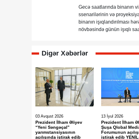
Gecə saatlarında binanın vi
ssenarilərinin və proyeksiya
binanın işıqlandırılması hə
növbəsində günün işıqlı saa
Digər Xəbərlər
03 Avqust 2026
13 İyul 2026
Prezident İlham Əliyev
Prezident İlham Əl
“Yeni Səngəçal”
Şuşa Qlobal Medi
yarımstansiyasının
Forumunun açılış
açılışında iştirak edib
iştirak edib YENİ