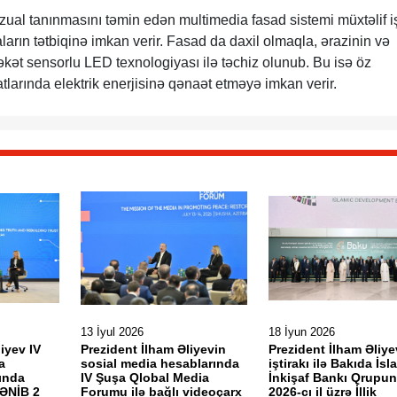
zual tanınmasını təmin edən multimedia fasad sistemi müxtəlif i
ların tətbiqinə imkan verir. Fasad da daxil olmaqla, ərazinin və
rəkət sensorlu LED texnologiyası ilə təchiz olunub. Bu isə öz
tlarında elektrik enerjisinə qənaət etməyə imkan verir.
13 İyul 2026
18 İyun 2026
iyev IV
Prezident İlham Əliyevin
Prezident İlham Əliye
a
sosial media hesablarında
iştirakı ilə Bakıda İsl
ında
IV Şuşa Qlobal Media
İnkişaf Bankı Qrupu
LƏNİB 2
Forumu ilə bağlı videoçarx
2026-cı il üzrə İllik