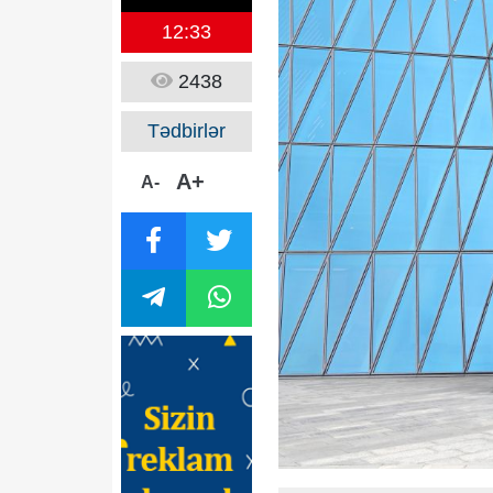
12:33
2438
Tədbirlər
A+
A-