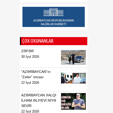
01:16
A.A.Məhərrəmovun
08 Avqust
Azərbaycan
Respublikasının Estoniya
Respublikasında
fövqəladə və səlahiyyətli
səfiri vəzifəsindən geri
çağırılması haqqında
ÇOX OXUNANLAR
01:15
İ.Ş.Davudovun
ZƏFƏR
08 Avqust
Azərbaycan
30 İyul 2026
Respublikasının Pakistan
İslam Respublikasında
fövqəladə və səlahiyyətli
"AZƏRBAYCAN"ın
səfiri təyin edilməsi
"Zəfər" imzası
haqqında
22 İyul 2026
AZƏRBAYCAN XALQI
İLHAM ƏLİYEVİ NİYƏ
SEVİR
22 İyul 2026