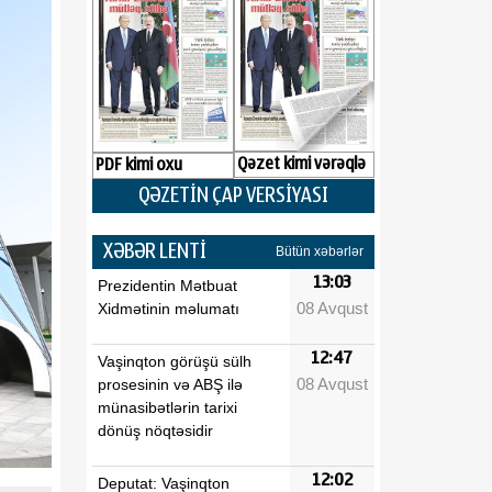
Qəzet kimi vərəqlə
PDF kimi oxu
QƏZETİN ÇAP VERSİYASI
XƏBƏR LENTİ
Bütün xəbərlər
13:03
Prezidentin Mətbuat
08 Avqust
Xidmətinin məlumatı
12:47
Vaşinqton görüşü sülh
08 Avqust
prosesinin və ABŞ ilə
münasibətlərin tarixi
dönüş nöqtəsidir
12:02
Deputat: Vaşinqton