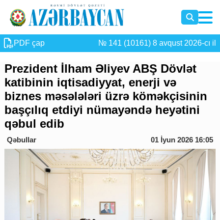
PDF çap
№ 141 (10161) 8 avqust 2026-cı il
Prezident İlham Əliyev ABŞ Dövlət
katibinin iqtisadiyyat, enerji və
biznes məsələləri üzrə köməkçisinin
başçılıq etdiyi nümayəndə heyətini
qəbul edib
Qəbullar
01 İyun 2026 16:05