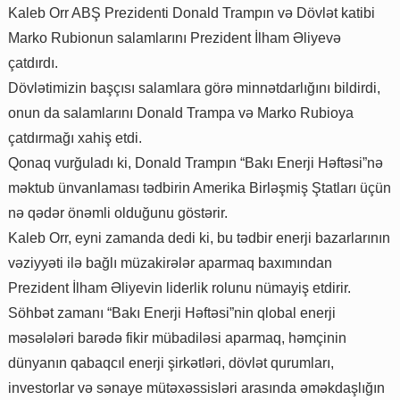
Kaleb Orr ABŞ Prezidenti Donald Trampın və Dövlət katibi
Marko Rubionun salamlarını Prezident İlham Əliyevə
çatdırdı.
Dövlətimizin başçısı salamlara görə minnətdarlığını bildirdi,
onun da salamlarını Donald Trampa və Marko Rubioya
çatdırmağı xahiş etdi.
Qonaq vurğuladı ki, Donald Trampın “Bakı Enerji Həftəsi”nə
məktub ünvanlaması tədbirin Amerika Birləşmiş Ştatları üçün
nə qədər önəmli olduğunu göstərir.
Kaleb Orr, eyni zamanda dedi ki, bu tədbir enerji bazarlarının
vəziyyəti ilə bağlı müzakirələr aparmaq baxımından
Prezident İlham Əliyevin liderlik rolunu nümayiş etdirir.
Söhbət zamanı “Bakı Enerji Həftəsi”nin qlobal enerji
məsələləri barədə fikir mübadiləsi aparmaq, həmçinin
dünyanın qabaqcıl enerji şirkətləri, dövlət qurumları,
investorlar və sənaye mütəxəssisləri arasında əməkdaşlığın