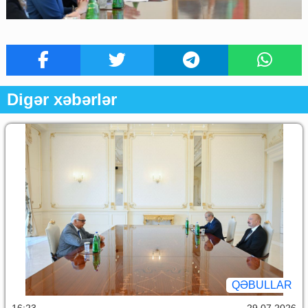
Digər xəbərlər
QƏBULLAR
16:23
29.07.2026