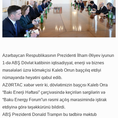
Azərbaycan Respublikasının Prezidenti İlham Əliyev iyunun
1-də ABŞ Dövlət katibinin iqtisadiyyat, enerji və biznes
məsələləri üzrə köməkçisi Kaleb Orrun başçılıq etdiyi
nümayəndə heyətini qəbul edib.
AZƏRTAC xəbər verir ki, dövlətimizin başçısı Kaleb Orra
“Bakı Enerji Həftəsi” çərçivəsində keçirilən sərgilərin və
“Baku Energy Forum”un rəsmi açılış mərasimində iştirak
etdiyinə görə təşəkkürünü bildirdi.
ABŞ Prezidenti Donald Trampın bu tədbirə məktub