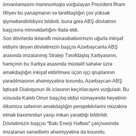
ünvanlamasını məmnunluqla vurğulayan Prezident İlham
Əliyev bu yanaşmanın və tərəfdaşlığın çox yüksək
qiymətləndirildiyini bildirdi, buna görə ABŞ dövlətinin
başçısına minnətdarlığını ifadə etdi.
Son dövrlərdə ikitərəfli münasibətlərimizin uğurla inkişaf
etdiyini deyən dövlətimizin başçısı Azərbaycanla ABŞ
arasında imzalanmış Strateji Tərəfdaşlıq Xartiyasının,
həmçinin bu Xartiya əsasında müxtəlif sahələr üzrə
əməkdaşlığın inkişaf etdirilməsi üçün işçi qruplarının
yaradılmasının əhəmiyyətinə toxundu, Azərbaycan-ABŞ
İqtisadi Dialoqunun ilk iclasının keçiriləcəyini vurğuladı. Bu
xüsusda Kaleb Orrun başçılıq etdiyi nümayəndə heyətinin
ölkəmizə səfərinin əməkdaşlığın perspektivlərini müzakirə
etmək baxımından yaxşı imkan yaratdığı bildirildi.
Dövlətimizin başçısı “Bakı Enerji Həftəsi” çərçivəsində
imzalanan sənədlərin əhəmiyyətinə də toxundu.