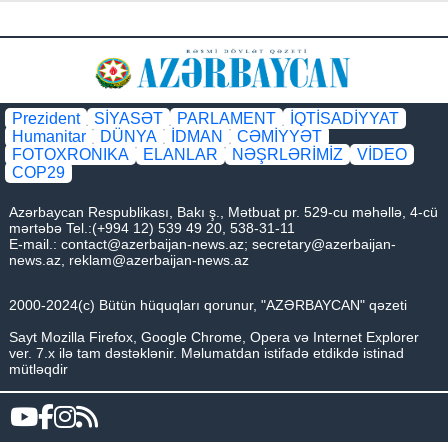
Prezident
SİYASƏT
PARLAMENT
İQTİSADİYYAT
Humanitar
DÜNYA
İDMAN
CƏMİYYƏT
FOTOXRONIKA
ELANLAR
NƏŞRLƏRİMİZ
VİDEO
COP29
Azərbaycan Respublikası, Bakı ş., Mətbuat pr. 529-cu məhəllə, 4-cü
mərtəbə Tel.:(+994 12) 539 49 20, 538-31-11
E-mail.:
contact@azerbaijan-news.az
;
secretary@azerbaijan-
news.az
,
reklam@azerbaijan-news.az
2000-2024(c) Bütün hüquqları qorunur, "AZƏRBAYCAN" qəzeti
Sayt Mozilla Firefox, Google Chrome, Opera və Internet Explorer
ver. 7.x ilə tam dəstəklənir. Məlumatdan istifadə etdikdə istinad
mütləqdir