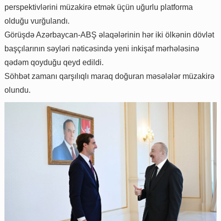
perspektivlərini müzakirə etmək üçün uğurlu platforma
olduğu vurğulandı.
Görüşdə Azərbaycan-ABŞ əlaqələrinin hər iki ölkənin dövlət
başçılarının səyləri nəticəsində yeni inkişaf mərhələsinə
qədəm qoyduğu qeyd edildi.
Söhbət zamanı qarşılıqlı maraq doğuran məsələlər müzakirə
olundu.