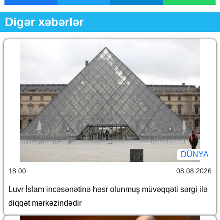
Digər xəbərlər
DÜNYA
18:00
08.08.2026
Luvr İslam incəsənətinə həsr olunmuş müvəqqəti sərgi ilə
diqqət mərkəzindədir