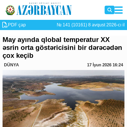
PDF çap
№ 141 (10161) 8 avqust 2026-cı il
May ayında qlobal temperatur XX
əsrin orta göstəricisini bir dərəcədən
çox keçib
DÜNYA
17 İyun 2026 16:24