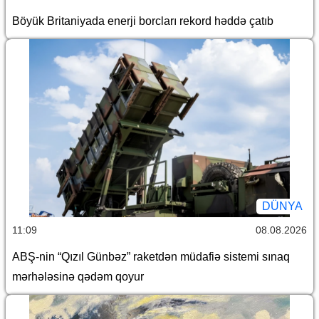
Böyük Britaniyada enerji borcları rekord həddə çatıb
DÜNYA
11:09
08.08.2026
ABŞ-nin “Qızıl Günbəz” raketdən müdafiə sistemi sınaq
mərhələsinə qədəm qoyur