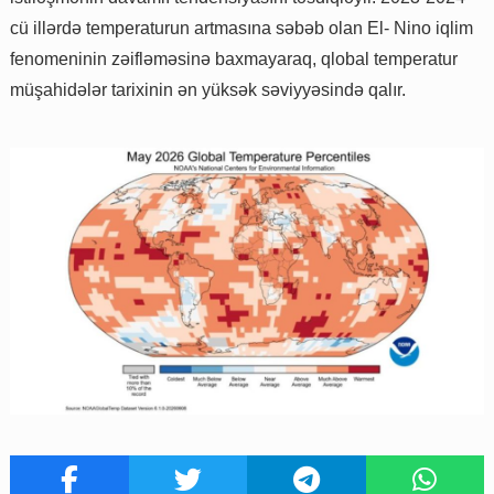
cü illərdə temperaturun artmasına səbəb olan El- Nino iqlim
fenomeninin zəifləməsinə baxmayaraq, qlobal temperatur
müşahidələr tarixinin ən yüksək səviyyəsində qalır.