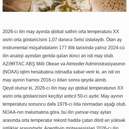
2026-cı ilin may ayında qlobal səthin orta temperaturu XX
əsrin orta göstəricisini 1,07 dərəcə Selsi üstələyib. Ötən ay
instrumental müşahidələrin 177 illik tarixində yalnız 2024-cü
ilin analoji ayından geridə qalan ikinci ən isti may olub.
AZƏRTAC ABŞ Milli Okean və Atmosfer Administrasiyasının
(NOAA) iqlim hesabatına istinadla xəbər verir ki, ən isti on
may ayının hamısı 2016-cı ildən sonra qeydə alınıb.
Qeyd olunur ki, 2026-cı ilin may ayı qlobal temperaturun XX
əsrin orta göstəricisini keçdiyi ardıcıl 50-ci aydır. May ayının
temperaturu sonuncu dəfə 1976-cı ildə normadan aşağı olub.
NOAA-nın məlumatına görə, bu ilin yanvar-may ayları
arasında orta temperatur rekord həddə çatan dörd ən yüksək
istiliklər arasındadır. Agentliyin mütəxəssisləri 2026-cı ilin