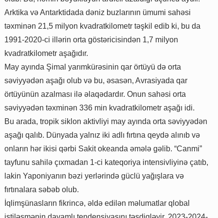
Arktika və Antarktidada dəniz buzlarının ümumi sahəsi
təxminən 21,5 milyon kvadratkilometr təşkil edib ki, bu da
1991-2020-ci illərin orta göstəricisindən 1,7 milyon
kvadratkilometr aşağıdır.
May ayında Şimal yarımkürəsinin qar örtüyü də orta
səviyyədən aşağı olub və bu, əsasən, Avrasiyada qar
örtüyünün azalması ilə əlaqədardır. Onun sahəsi orta
səviyyədən təxminən 336 min kvadratkilometr aşağı idi.
Bu arada, tropik siklon aktivliyi may ayında orta səviyyədən
aşağı qalıb. Dünyada yalnız iki adlı fırtına qeydə alınıb və
onların hər ikisi qərbi Sakit okeanda əmələ gəlib. “Canmi”
tayfunu sahilə çıxmadan 1-ci kateqoriya intensivliyinə çatıb,
lakin Yaponiyanın bəzi yerlərində güclü yağışlara və
fırtınalara səbəb olub.
İqlimşünasların fikrincə, əldə edilən məlumatlar qlobal
istiləşmənin davamlı tendensiyasını təsdiqləyir. 2023-2024-