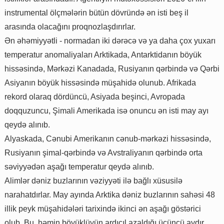
instrumental ölçmələrin bütün dövründə ən isti beş il
arasında olacağını proqnozlaşdırırlar.
Ən əhəmiyyətli - normadan iki dərəcə və ya daha çox yuxarı
temperatur anomaliyaları Arktikada, Antarktidanın böyük
hissəsində, Mərkəzi Kanadada, Rusiyanın qərbində və Qərbi
Asiyanın böyük hissəsində müşahidə olunub. Afrikada
rekord olaraq dördüncü, Asiyada beşinci, Avropada
doqquzuncu, Şimali Amerikada isə onuncu ən isti may ayı
qeydə alınıb.
Alyaskada, Cənubi Amerikanın cənub-mərkəzi hissəsində,
Rusiyanın şimal-qərbində və Avstraliyanın qərbində orta
səviyyədən aşağı temperatur qeydə alınıb.
Alimlər dəniz buzlarının vəziyyəti ilə bağlı xüsusilə
narahatdırlar. May ayında Arktika dəniz buzlarının sahəsi 48
illik peyk müşahidələri tarixində ikinci ən aşağı göstərici
olub. Bu, həmin böyüklüyün ardıcıl azaldığı üçüncü aydır.