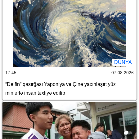
DÜNYA
17:45
07.08.2026
“Delfin” qasırğası Yaponiya və Çinə yaxınlaşır: yüz
minlərlə insan təxliyə edilib