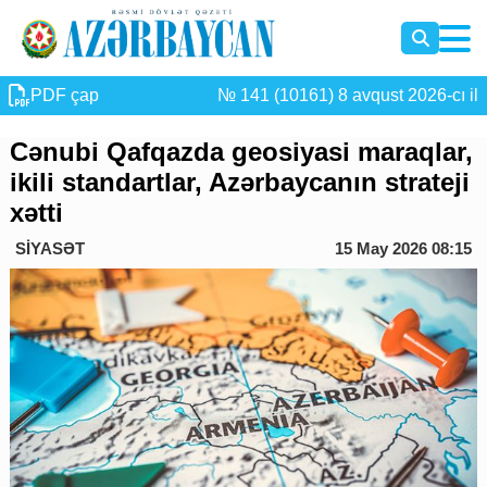
PDF çap
№ 141 (10161) 8 avqust 2026-cı il
Cənubi Qafqazda geosiyasi maraqlar,
ikili standartlar, Azərbaycanın strateji
xətti
SİYASƏT
15 May 2026 08:15