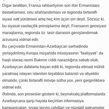
Digər tərəfdən, Fransa rəhbərliyinin son illər Ermənistanı
dəstəkləməsi, onu silahlandırması və regionda birtərəfli
siyasi xətt yürütməsi artıq heç kim üçün sirr deyil. Sözsüz ki,
bu siyasət vasitəçilik prinsiplərinə deyil, Fransanın geosiyasi
maraqlarına, regionda öz təsir dairəsini genişləndirmək
arzusuna xidmət edir.
Bu çərçivədə Ermənistan-Azərbaycan sərhədində
yerləşdirilmiş Avropa müşahidə missiyasının "fəaliyyəti" də
haqlı olaraq rəsmi Bakının ciddi narazılığına səbəb olub.
Azərbaycan dəfələrlə bəyan edib ki, regionda etimad mühiti
yaratmaq istəyən istənilən təşəbbüs balanslı və obyektiv
olmalıdır, çünki birtərəfli mövqe sülhə yox, yeni gərginliklərə
xidmət edir.
Əslində, son proseslər göstərir ki, beynəlxalq platformalarda
Azərbaycana qarşı həyata keçirilən informasiya
kampaniyaları, siyasi təzyiq cəhdləri və müxtəlif qətnamələr