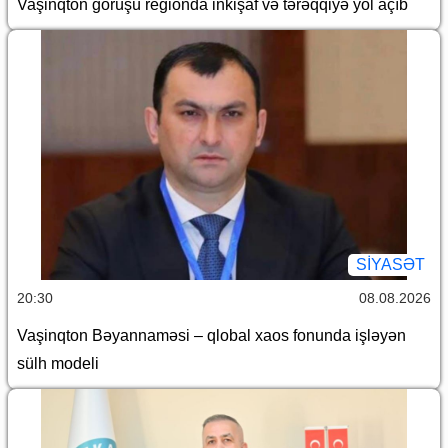
Vaşinqton görüşü regionda inkişaf və tərəqqiyə yol açıb
SİYASƏT
20:30
08.08.2026
Vaşinqton Bəyannaməsi – qlobal xaos fonunda işləyən
sülh modeli