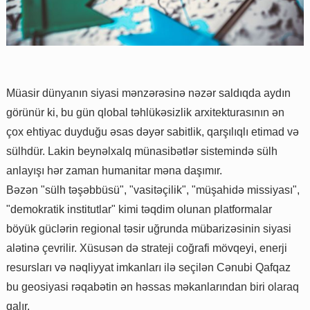
Müasir dünyanın siyasi mənzərəsinə nəzər saldıqda aydın
görünür ki, bu gün qlobal təhlükəsizlik arxitekturasının ən
çox ehtiyac duyduğu əsas dəyər sabitlik, qarşılıqlı etimad və
sülhdür. Lakin beynəlxalq münasibətlər sistemində sülh
anlayışı hər zaman humanitar məna daşımır.
Bəzən "sülh təşəbbüsü", "vasitəçilik", "müşahidə missiyası",
"demokratik institutlar" kimi təqdim olunan platformalar
böyük güclərin regional təsir uğrunda mübarizəsinin siyasi
alətinə çevrilir. Xüsusən də strateji coğrafi mövqeyi, enerji
resursları və nəqliyyat imkanları ilə seçilən Cənubi Qafqaz
bu geosiyasi rəqabətin ən həssas məkanlarından biri olaraq
qalır.