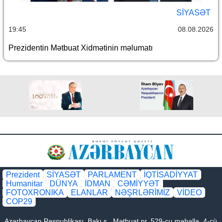
SİYASƏT
19:45
08.08.2026
Prezidentin Mətbuat Xidmətinin məlumatı
Prezident
SİYASƏT
PARLAMENT
İQTİSADİYYAT
Humanitar
DÜNYA
İDMAN
CƏMİYYƏT
FOTOXRONIKA
ELANLAR
NƏŞRLƏRİMİZ
VİDEO
COP29
Azərbaycan Respublikası, Bakı ş., Mətbuat pr. 529-cu məhəllə, 4-cü