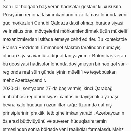
Son illər bölgədə baş verən hadisələr göstərir ki, xüsusilə
Rusiyanın regiona təsir imkanlarının zəifləməsi fonunda yeni
güc mərkəzləri Cənubi Qafqaza daxil olmaq, burada siyasi
və institusional mövqelərini möhkəmləndirmək üçün müxtəlif
mexanizmlərdən istifadə etməyə cəhd edirlər. Bu kontekstdə
Fransa Prezidenti Emmanuel Makron tərəfindən nümayiş
olunan siyasi avantüra diqqətdən yayınmır. Bütün baş verən
bu geosiyasi hadisələr fonunda dəyişməyən bir həqiqət var -
regionda real sülh gündəliyinin müəllifi və təşəbbüskarı
məhz Azərbaycandır.
2020-ci il sentyabrın 27-də baş vermiş İkinci Qarabağ
müharibəsi regionun siyasi xəritəsini dəyişməklə yanaşı,
beynəlxalq hüququn uzun illər kağız üzərində qalmış
prinsiplərinin praktiki tətbiqinə imkan yaratdı. Azərbaycanın
öz ərazi bütövlüyünü və suveren hüquqlarını təmin
etməsindən sonra bölgədə yeni reallıqlar formalaşdı. Məhz