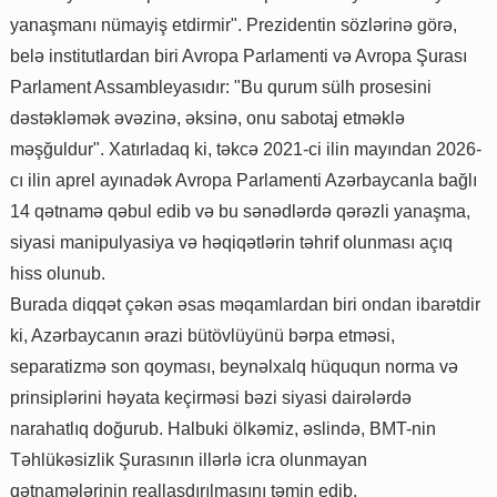
yanaşmanı nümayiş etdirmir". Prezidentin sözlərinə görə,
belə institutlardan biri Avropa Parlamenti və Avropa Şurası
Parlament Assambleyasıdır: "Bu qurum sülh prosesini
dəstəkləmək əvəzinə, əksinə, onu sabotaj etməklə
məşğuldur". Xatırladaq ki, təkcə 2021-ci ilin mayından 2026-
cı ilin aprel ayınadək Avropa Parlamenti Azərbaycanla bağlı
14 qətnamə qəbul edib və bu sənədlərdə qərəzli yanaşma,
siyasi manipulyasiya və həqiqətlərin təhrif olunması açıq
hiss olunub.
Burada diqqət çəkən əsas məqamlardan biri ondan ibarətdir
ki, Azərbaycanın ərazi bütövlüyünü bərpa etməsi,
separatizmə son qoyması, beynəlxalq hüququn norma və
prinsiplərini həyata keçirməsi bəzi siyasi dairələrdə
narahatlıq doğurub. Halbuki ölkəmiz, əslində, BMT-nin
Təhlükəsizlik Şurasının illərlə icra olunmayan
qətnamələrinin reallaşdırılmasını təmin edib.