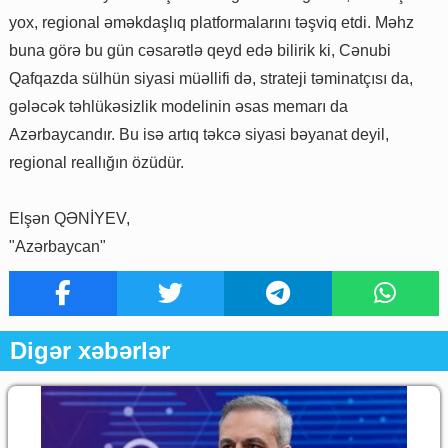
yox, regional əməkdaşlıq platformalarını təşviq etdi. Məhz
buna görə bu gün cəsarətlə qeyd edə bilirik ki, Cənubi
Qafqazda sülhün siyasi müəllifi də, strateji təminatçısı da,
gələcək təhlükəsizlik modelinin əsas memarı da
Azərbaycandır. Bu isə artıq təkcə siyasi bəyanat deyil,
regional reallığın özüdür.
Elşən QƏNİYEV,
"Azərbaycan"
Digər xəbərlər