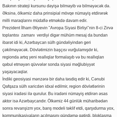
Bakının strateji kursunu dəyişə bilməyib və bilməyəcək də.
Əksinə, ölkəmiz daha prinsipial mövqe nümayiş etdirərək
milli maraqlarını müdafiə etməkdə davam edir.
Prezident İlham Əliyevin "Avropa Siyasi Birliyi"nin 8-ci Zirvə
toplantısı zamanı verdiyi digər mühüm mesaj da bundan
ibarət idi ki, Azərbaycan sülh gündəliyindən geri
çəkilməyəcək. Dövlətimizin başçısı vurğulamışdır ki,
regionda artıq yeni reallıqlar formalaşıb və bu reallıqları
qəbul etməyən qüvvələr sonda siyasi məğlubiyyət
yaşayacaqlar.
İndiki geosiyasi mənzərə bir daha təsdiq edir ki, Cənubi
Qafqaza sülh xaricdən idxal edilmir, region dövlətlərinin
siyasi iradəsi ilə qurulur. Bu iradəni nümayiş etdirən əsas
aktor isə Azərbaycandır. Ölkəmiz 44 günlük müharibədən
sonra revanşizm yox, barış modeli təklif etdi, qarşıdurma yox,
kommunikasiyaların açılmasını gündəmə gətirdi, bloklaşma