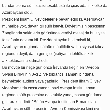
bundan sonra sülh sazişi təşəbbüsü ilə çıxış edən ilk ölkə də
Azərbaycan oldu.
Prezident İlham Əliyev dəfələrlə bəyan edib ki, Azərbaycan
müharibə yox, dayanıqlı sülh istəyir. Dövlətimizin başçısının
Zəngilanda sakinlərlə görüşündə verdiyi mesaj da bu siyasi
fəlsəfənin davamı idi. Prezident aydın bildirmişdi ki,
Azərbaycan regionda sülhün müəllifidir və bu siyasət təkcə
regionun deyil, daha geniş coğrafiyanın təhlükəsizlik
arxitekturasına xidmət edir.
Bu mövqe bir neçə gün öncə İrəvanda keçirilən "Avropa
Siyasi Birliyi"nin 8-ci Zirvə toplantısı zamanı bir daha
beynəlxalq auditoriyaya çatdırıldı. Prezident İlham Əliyev
videoformatda çıxışı zamanı bəzi Avropa institutlarının
regionda sülh prosesinə destruktiv yanaşmasını gündəmə
gətirərək bildirdi: "Bütün Avropa institutları Ermənistan-
Azərbaycan sülh prosesinə Avropa Komissiyası kimi eyni