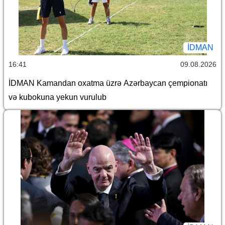
İDMAN
16:41
09.08.2026
İDMAN Kamandan oxatma üzrə Azərbaycan çempionatı
və kubokuna yekun vurulub