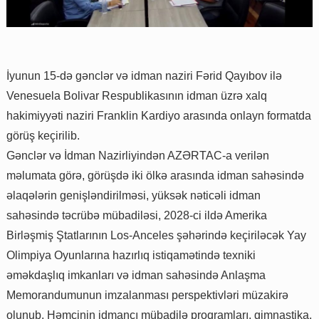
İyunun 15-də gənclər və idman naziri Fərid Qayıbov ilə
Venesuela Bolivar Respublikasının idman üzrə xalq
hakimiyyəti naziri Franklin Kardiyo arasında onlayn formatda
görüş keçirilib.
Gənclər və İdman Nazirliyindən AZƏRTAC-a verilən
məlumata görə, görüşdə iki ölkə arasında idman sahəsində
əlaqələrin genişləndirilməsi, yüksək nəticəli idman
sahəsində təcrübə mübadiləsi, 2028-ci ildə Amerika
Birləşmiş Ştatlarının Los-Anceles şəhərində keçiriləcək Yay
Olimpiya Oyunlarına hazırlıq istiqamətində texniki
əməkdaşlıq imkanları və idman sahəsində Anlaşma
Memorandumunun imzalanması perspektivləri müzakirə
olunub. Həmçinin idmançı mübadilə proqramları, gimnastika,