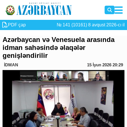
PDF çap
№ 141 (10161) 8 avqust 2026-cı il
Azərbaycan və Venesuela arasında
idman sahəsində əlaqələr
genişləndirilir
İDMAN
15 İyun 2026 20:29