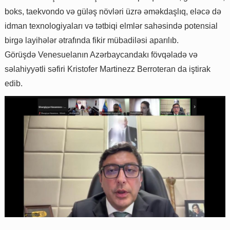
boks, taekvondo və güləş növləri üzrə əməkdaşlıq, eləcə də
idman texnologiyaları və tətbiqi elmlər sahəsində potensial
birgə layihələr ətrafında fikir mübadiləsi aparılıb.
Görüşdə Venesuelanın Azərbaycandakı fövqəladə və
səlahiyyətli səfiri Kristofer Martinezz Berroteran da iştirak
edib.