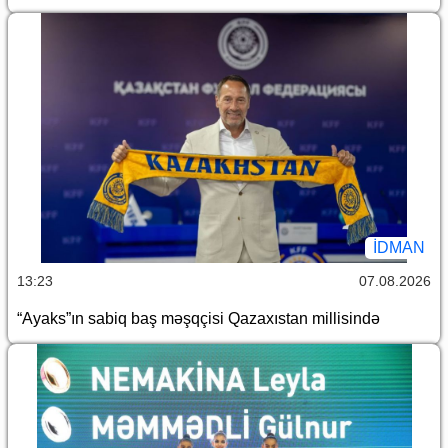
İDMAN
13:23
07.08.2026
“Ayaks”ın sabiq baş məşqçisi Qazaxıstan millisində