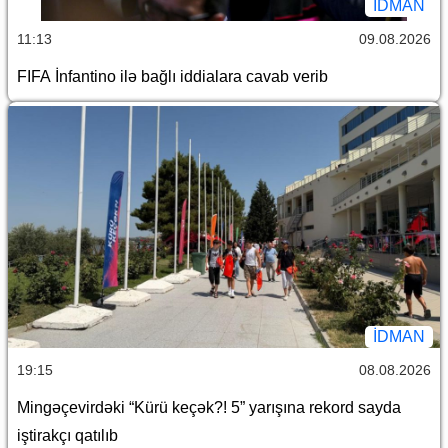
İDMAN
11:13
09.08.2026
FIFA İnfantino ilə bağlı iddialara cavab verib
İDMAN
19:15
08.08.2026
Mingəçevirdəki “Kürü keçək?! 5” yarışına rekord sayda
iştirakçı qatılıb