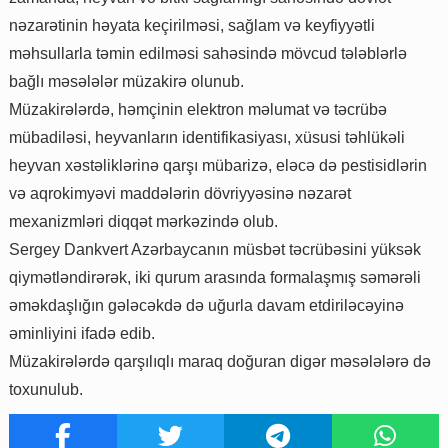
nəzarətinin həyata keçirilməsi, sağlam və keyfiyyətli
məhsullarla təmin edilməsi sahəsində mövcud tələblərlə
bağlı məsələlər müzakirə olunub.
Müzakirələrdə, həmçinin elektron məlumat və təcrübə
mübadiləsi, heyvanların identifikasiyası, xüsusi təhlükəli
heyvan xəstəliklərinə qarşı mübarizə, eləcə də pestisidlərin
və aqrokimyəvi maddələrin dövriyyəsinə nəzarət
mexanizmləri diqqət mərkəzində olub.
Sergey Dankvert Azərbaycanın müsbət təcrübəsini yüksək
qiymətləndirərək, iki qurum arasında formalaşmış səmərəli
əməkdaşlığın gələcəkdə də uğurla davam etdiriləcəyinə
əminliyini ifadə edib.
Müzakirələrdə qarşılıqlı maraq doğuran digər məsələlərə də
toxunulub.