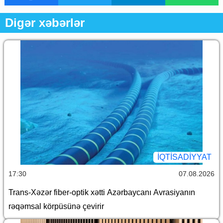
Digər xəbərlər
İQTİSADİYYAT
17:30
07.08.2026
Trans-Xəzər fiber-optik xətti Azərbaycanı Avrasiyanın
rəqəmsal körpüsünə çevirir