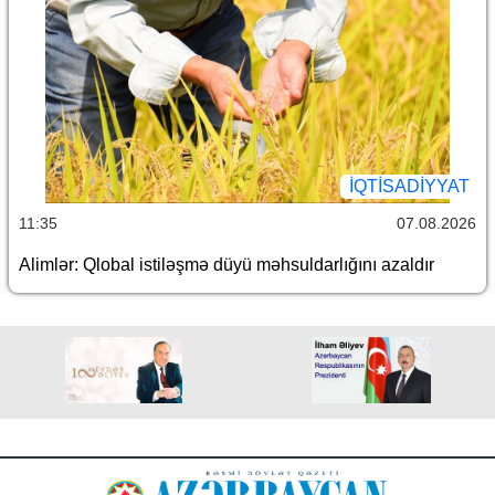
İQTİSADİYYAT
11:35
07.08.2026
Alimlər: Qlobal istiləşmə düyü məhsuldarlığını azaldır