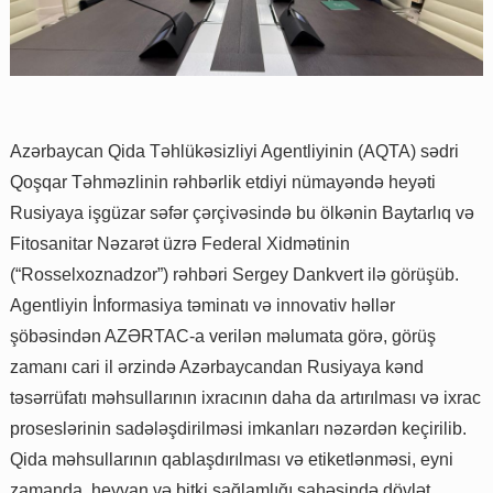
Azərbaycan Qida Təhlükəsizliyi Agentliyinin (AQTA) sədri
Qoşqar Təhməzlinin rəhbərlik etdiyi nümayəndə heyəti
Rusiyaya işgüzar səfər çərçivəsində bu ölkənin Baytarlıq və
Fitosanitar Nəzarət üzrə Federal Xidmətinin
(“Rosselxoznadzor”) rəhbəri Sergey Dankvert ilə görüşüb.
Agentliyin İnformasiya təminatı və innovativ həllər
şöbəsindən AZƏRTAC-a verilən məlumata görə, görüş
zamanı cari il ərzində Azərbaycandan Rusiyaya kənd
təsərrüfatı məhsullarının ixracının daha da artırılması və ixrac
proseslərinin sadələşdirilməsi imkanları nəzərdən keçirilib.
Qida məhsullarının qablaşdırılması və etiketlənməsi, eyni
zamanda, heyvan və bitki sağlamlığı sahəsində dövlət