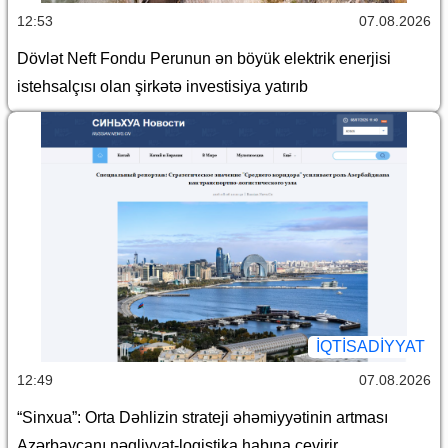
12:53
07.08.2026
Dövlət Neft Fondu Perunun ən böyük elektrik enerjisi
istehsalçısı olan şirkətə investisiya yatırıb
İQTİSADİYYAT
12:49
07.08.2026
“Sinxua”: Orta Dəhlizin strateji əhəmiyyətinin artması
Azərbaycanı nəqliyyat-logistika habına çevirir