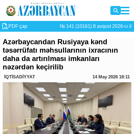
PDF çap
№ 141 (10161) 8 avqust 2026-cı il
Azərbaycandan Rusiyaya kənd
təsərrüfatı məhsullarının ixracının
daha da artırılması imkanları
nəzərdən keçirilib
İQTİSADİYYAT
14 May 2026 18:11