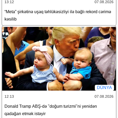
13:12
07.08.2026
“Meta” şirkətinə uşaq təhlükəsizliyi ilə bağlı rekord cərimə
kəsilib
DÜNYA
12:13
07.08.2026
Donald Tramp ABŞ-də "doğum turizmi"ni yenidən
qadağan etmək istəyir