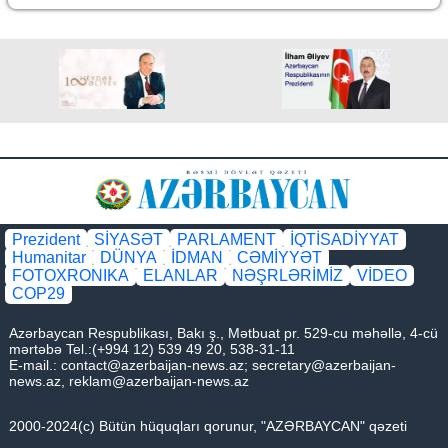
Prezident
SİYASƏT
PARLAMENT
İQTİSADİYYAT
Humanitar
DÜNYA
İDMAN
CƏMİYYƏT
FOTOXRONIKA
ELANLAR
NƏŞRLƏRİMİZ
VİDEO
COP29
Azərbaycan Respublikası, Bakı ş., Mətbuat pr. 529-cu məhəllə, 4-cü
mərtəbə Tel.:(+994 12) 539 49 20, 538-31-11
E-mail.:
contact@azerbaijan-news.az
;
secretary@azerbaijan-
news.az
,
reklam@azerbaijan-news.az
2000-2024(c) Bütün hüquqları qorunur, "AZƏRBAYCAN" qəzeti