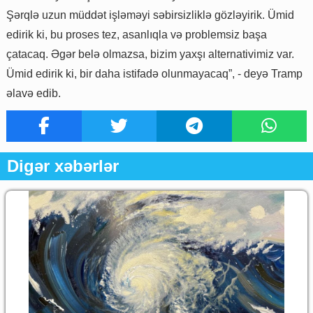
Şərqlə uzun müddət işləməyi səbirsizliklə gözləyirik. Ümid
edirik ki, bu proses tez, asanlıqla və problemsiz başa
çatacaq. Əgər belə olmazsa, bizim yaxşı alternativimiz var.
Ümid edirik ki, bir daha istifadə olunmayacaq”, - deyə Tramp
əlavə edib.
Digər xəbərlər