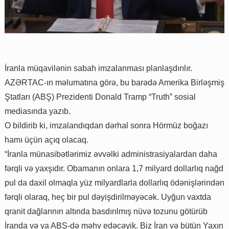
İranla müqavilənin sabah imzalanması planlaşdırılır.
AZƏRTAC-ın məlumatına görə, bu barədə Amerika Birləşmiş
Ştatları (ABŞ) Prezidenti Donald Tramp “Truth” sosial
mediasında yazıb.
O bildirib ki, imzalandıqdan dərhal sonra Hörmüz boğazı
hamı üçün açıq olacaq.
“İranla münasibətlərimiz əvvəlki administrasiyalardan daha
fərqli və yaxşıdır. Obamanın onlara 1,7 milyard dollarlıq nağd
pul da daxil olmaqla yüz milyardlarla dollarlıq ödənişlərindən
fərqli olaraq, heç bir pul dəyişdirilməyəcək. Uyğun vaxtda
qranit dağlarının altında basdırılmış nüvə tozunu götürüb
İranda və ya ABŞ-də məhv edəcəyik. Biz İran və bütün Yaxın