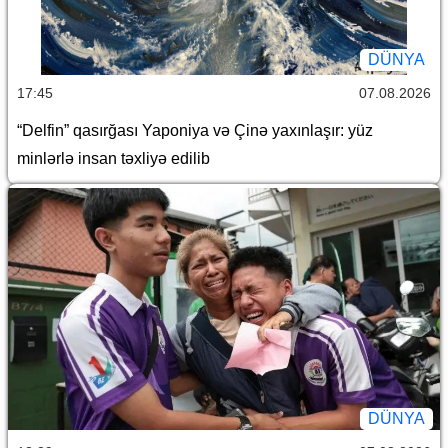
DÜNYA
17:45
07.08.2026
“Delfin” qasırğası Yaponiya və Çinə yaxınlaşır: yüz
minlərlə insan təxliyə edilib
DÜNYA