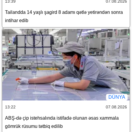
13:39
07.08.2026
Tailandda 14 yaşlı şagird 8 adamı qətlə yetirəndən sonra
intihar edib
DÜNYA
13:22
07.08.2026
ABŞ-də çip istehsalında istifadə olunan əsas xammala
gömrük rüsumu tətbiq edilib