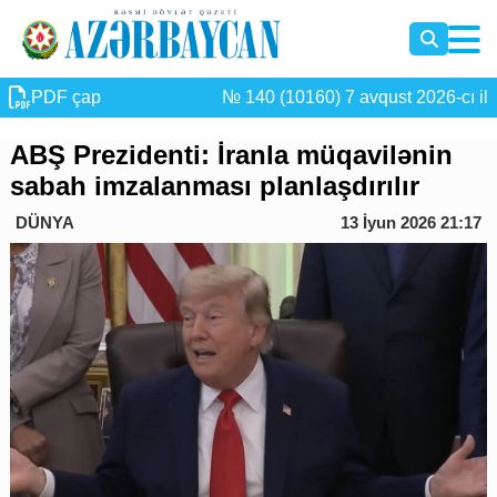
PDF çap
№ 140 (10160) 7 avqust 2026-cı il
ABŞ Prezidenti: İranla müqavilənin
sabah imzalanması planlaşdırılır
DÜNYA
13 İyun 2026 21:17