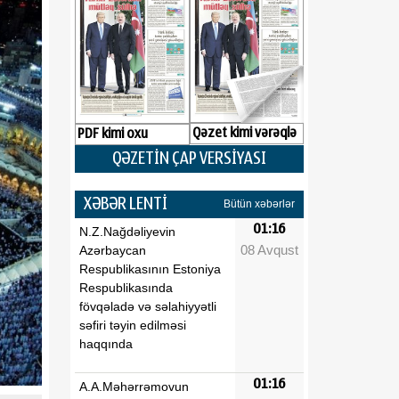
Qəzet kimi vərəqlə
PDF kimi oxu
QƏZETİN ÇAP VERSİYASI
XƏBƏR LENTİ
Bütün xəbərlər
01:16
N.Z.Nağdəliyevin
08 Avqust
Azərbaycan
Respublikasının Estoniya
Respublikasında
fövqəladə və səlahiyyətli
səfiri təyin edilməsi
haqqında
01:16
A.A.Məhərrəmovun