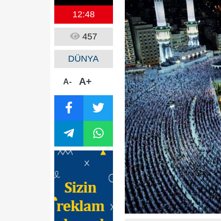
12:48
457
DÜNYA
A+
A-