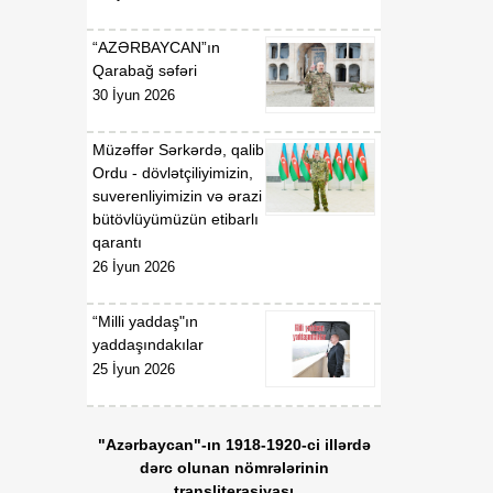
gündəliyində mühüm
mərhələ
“AZƏRBAYCAN”ın
Qarabağ səfəri
18:20
Xarici ölkələrin informasiya
30 İyun 2026
07 Avqust
şəbəkələrinə hücumlar
edən şəxslər saxlanılıblar
Müzəffər Sərkərdə, qalib
Ordu - dövlətçiliyimizin,
18:18
Heyvan kəsimi
suverenliyimizin və ərazi
07 Avqust
məntəqələrində
bütövlüyümüzün etibarlı
monitorinqlər aparılıb
qarantı
26 İyun 2026
18:00
Professor: Süni
07 Avqust
texnologiyalar dilin
“Milli yaddaş"ın
qarşısında aciz qala bilər
yaddaşındakılar
25 İyun 2026
17:55
Azərbaycan müxtəlif
07 Avqust
geosiyasi məkanlar
arasında kommunikasiya
"Azərbaycan"-ın 1918-1920-ci illərdə
imkanları olan dövlət
dərc olunan nömrələrinin
mövqeyini gücləndirir
transliterasiyası