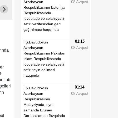
08 Avqust
Azərbaycan
Respublikasının Estoniya
Respublikasında
fövqəladə və səlahiyyətli
səfiri vəzifəsindən geri
çağırılması haqqında
01:15
İ.Ş.Davudovun
08 Avqust
Azərbaycan
rında
Respublikasının Pakistan
İslam Respublikasında
fövqəladə və səlahiyyətli
ər
səfiri təyin edilməsi
ə
haqqında
r tibb
şçiləri
01:14
İ.Ş.Davudovun
rın
08 Avqust
Azərbaycan
Respublikasının
Malayziyada, eyni
zamanda Bruney
bul
Darüssalamda fövqəladə