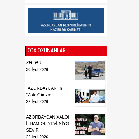
Saziş"in təsdiq edilməsi
barədə
00:57
BİLDİRİŞ
08 Avqust
18:53
Tatyana Poloskova:
07 Avqust
Azərbaycanın xarici
ÇOX OXUNANLAR
siyasətinin əsasında milli
maraqların qorunması
ZƏFƏR
dayanır
30 İyul 2026
18:23
Vaşinqton razılaşması
07 Avqust
Azərbaycan
"AZƏRBAYCAN"ın
diplomatiyasının növbəti
"Zəfər" imzası
zəfəri idi
22 İyul 2026
18:22
Tarixi Vaşinqton görüşü:
AZƏRBAYCAN XALQI
07 Avqust
ABŞ-Azərbaycan
İLHAM ƏLİYEVİ NİYƏ
əlaqələrində və Cənubi
SEVİR
Qafqazın sülh
22 İyul 2026