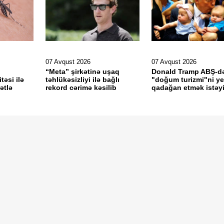
07 Avqust 2026
07 Avqust 2026
“Meta” şirkətinə uşaq
Donald Tramp ABŞ-d
təsi ilə
təhlükəsizliyi ilə bağlı
"doğum turizmi"ni y
ətlə
rekord cərimə kəsilib
qadağan etmək istəyi