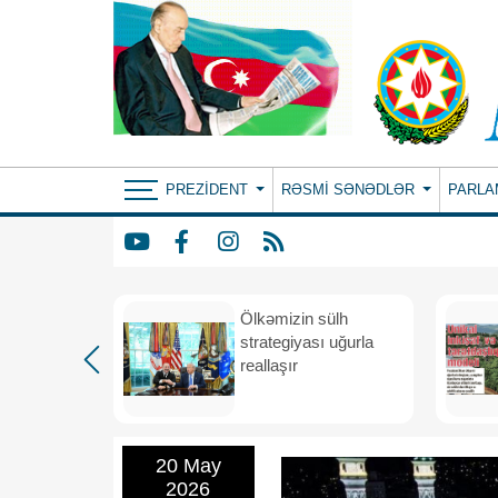
PREZIDENT
RƏSMI SƏNƏDLƏR
PARLA
rdən
Ölkəmizin sülh
hə
strategiyası uğurla
reallaşır
20 May
2026