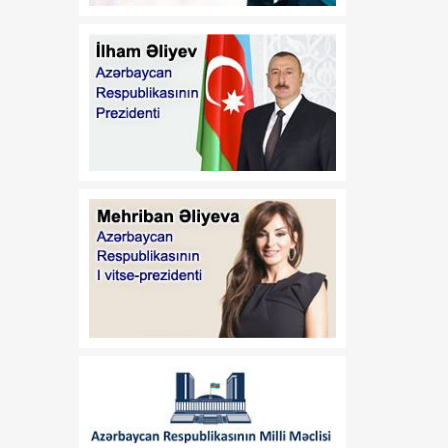
Azərbaycan
Respublikasının 2026-cı il
14 iyul tarixli 449-VIIQD
nömrəli Qanununun tətbiqi
və bununla əlaqədar bəzi
məsələlərin tənzimlənməsi
haqqında
01:06
Azərbaycan Beynəlxalq
08 Avqust
İnvestisiya Forumunun
Təşkilat Komitəsinin
yaradılması haqqında
01:04
"Azərbaycan
08 Avqust
Respublikasının Elm və
Təhsil Nazirliyi ilə
Tacikistan Respublikasının
Təhsil və Elm Nazirliyi
arasında illik təhsil
kvotalarının qarşılıqlı
ayrılması haqqında