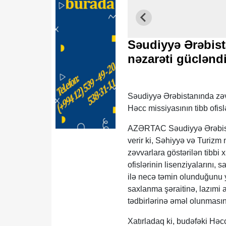
Səudiyyə Ərəbis
nəzarəti gücləndi
Səudiyyə Ərəbistanında zəv
Həcc missiyasının tibb ofi
AZƏRTAC Səudiyyə Ərəbista
verir ki, Səhiyyə və Turizm
zəvvarlara göstərilən tibbi 
ofislərinin lisenziyalarını, s
ilə necə təmin olunduğunu yo
saxlanma şəraitinə, lazımi 
tədbirlərinə əməl olunmasına
Xatırladaq ki, budəfəki H