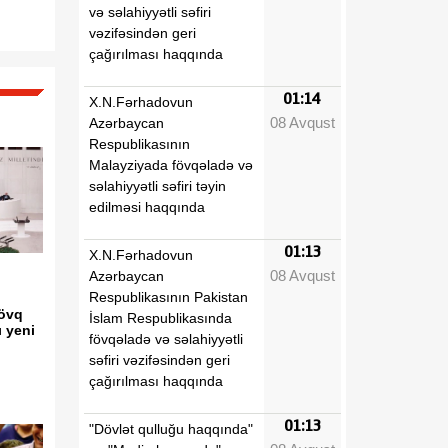
və səlahiyyətli səfiri
vəzifəsindən geri
çağırılması haqqında
01:14
X.N.Fərhadovun
08 Avqust
Azərbaycan
Respublikasının
Malayziyada fövqəladə və
səlahiyyətli səfiri təyin
edilməsi haqqında
01:13
X.N.Fərhadovun
08 Avqust
Azərbaycan
Respublikasının Pakistan
sövq
İslam Respublikasında
ı yeni
fövqəladə və səlahiyyətli
səfiri vəzifəsindən geri
çağırılması haqqında
01:13
"Dövlət qulluğu haqqında"