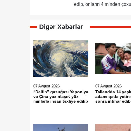
edib, onların 4 mindən çoxu 
Digər Xəbərlər
07 Avqust 2026
07 Avqust 2026
“Delfin” qasırğası Yaponiya
Tailandda 14 yaşlı
və Çinə yaxınlaşır: yüz
adamı qətlə yetir
minlərlə insan təxliyə edilib
sonra intihar edib