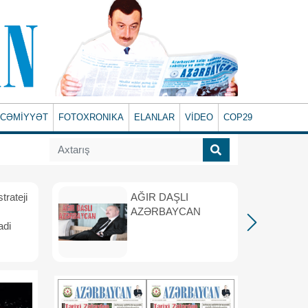
CƏMİYYƏT
FOTOXRONIKA
ELANLAR
VİDEO
COP29
rateji
AĞIR DAŞLI
AZƏRBAYCAN
adi