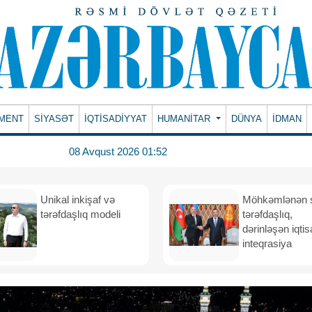
MENT
SİYASƏT
İQTİSADİYYAT
HUMANITAR
DÜNYA
İDMAN
08 Avqust 2026 01:52
Unikal inkişaf və
Möhkəmlənən st
tərəfdaşlıq modeli
tərəfdaşlıq,
dərinləşən iqtis
inteqrasiya