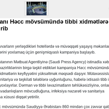
tanı Həcc mövsümündə tibbi xidmətlərə
rib
varların yerləşdikləri hotellərdə və müvəqqəti yaşayış məkanla
slərini yoxlamaq üçün genişmiqyaslı kampaniya başlayıb.
nının Mətbuat Agentliyinə (Saudi Press Agency) istinadla xəb
 nazirliklərinin birgə təşkil etdikləri kampaniya Həcc mövsümünd
xidmətlərin keyfiyyətini yüksəltmək məqsədi daşıyır. Mütəxəssislə
anitariya və təşkilati tələblərə uyğunluğunu, habelə ixtisaslı tibb i
xlayırlar. Dərman və tibbi ləvazimatların təhlükəsizliyinə, onla
avadanlıqların mövcudluğuna, infeksiya nəzarəti və sanitariya
 xüsusi diqqət yetirilir.
əcc mövsümündə Səudiyyə Ərəbistanı 860 mindən çox zəvvar qə