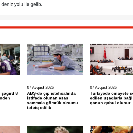
dəniz yolu ilə gəlib.
07 Avqust 2026
07 Avqust 2026
 şagird 8
ABŞ-də çip istehsalında
Türkiyədə cinayətə 
əndən
istifadə olunan əsas
edilən uşaqlarla bağl
xammala gömrük rüsumu
qanun qəbul olunur
tətbiq edilib