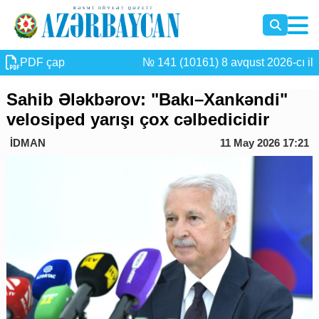
PDF çap
№ 141 (10161) 8 avqust 2026-cı il
Sahib Ələkbərov: "Bakı–Xankəndi"
velosiped yarışı çox cəlbedicidir
İDMAN
11 May 2026 17:21