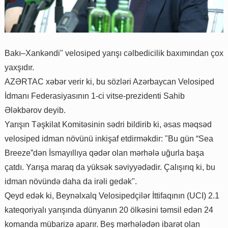
Bakı–Xankəndi" velosiped yarışı cəlbedicilik baxımından çox
yaxşıdır.
AZƏRTAC xəbər verir ki, bu sözləri Azərbaycan Velosiped
İdmanı Federasiyasının 1-ci vitse-prezidenti Sahib
Ələkbərov deyib.
Yarışın Təşkilat Komitəsinin sədri bildirib ki, əsas məqsəd
velosiped idman növünü inkişaf etdirməkdir: "Bu gün “Sea
Breeze”dən İsmayıllıya qədər olan mərhələ uğurla başa
çatdı. Yarışa maraq da yüksək səviyyədədir. Çalışırıq ki, bu
idman növündə daha da irəli gedək".
Qeyd edək ki, Beynəlxalq Velosipedçilər İttifaqının (UCI) 2.1
kateqoriyalı yarışında dünyanın 20 ölkəsini təmsil edən 24
komanda mübarizə aparır. Beş mərhələdən ibarət olan