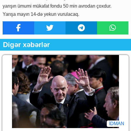
yarışın ümumi mükafat fondu 50 min avrodan çoxdur.
Yarışa mayın 14-də yekun vurulacaq.
Digər xəbərlər
İDMAN