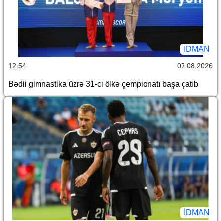
İDMAN
12:54
07.08.2026
Bədii gimnastika üzrə 31-ci ölkə çempionatı başa çatıb
İDMAN