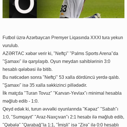
Futbol üzrə Azərbaycan Premyer Liqasında XXXI tura yekun
vurulub.
AZƏRTAC xəbər verir ki, "Neftçi" "Palms Sports Arena"da
"Şamaxı" ilə qarşılaşıb. Oyun meydan sahiblərinin 3:0
hesablı qələbəsi ilə bitib.
Bu nəticədən sonra "Neftçi" 53 xalla dördüncü yerdə qalıb.
"Şamaxı" isə 35 xalla səkkizinci pillədədir.
İlk matçda "Turan Tovuz" "Karvan-Yevlax"ı minimal hesabla
məğlub edib - 1:0.
Qeyd edək ki, turun əvvəlki oyunlarında "Kəpəz" "Sabah"ı
1:0, "Sumqayıt" "Araz-Naxçıvan"ı 2:1 hesabı ilə məğlub edib,
"Qəbələ" "Qarabağ"la 1:1, "İmişli" isə "Zirə" ilə 0:0 hesablı