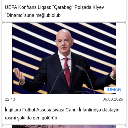
UEFA Konfrans Liqası: "Qarabağ" Polşada Kiyev
"Dinamo"suna məğlub olub
İDMAN
22:43
06.08.2026
İngiltərə Futbol Assosiasiyası Canni İnfantinoya dəstəyini
rəsmi şəkildə geri götürüb