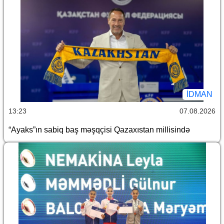
İDMAN
13:23
07.08.2026
“Ayaks”ın sabiq baş məşqçisi Qazaxıstan millisində