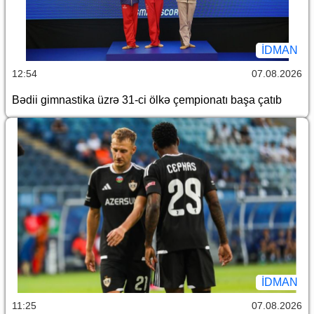
İDMAN
12:54
07.08.2026
Bədii gimnastika üzrə 31-ci ölkə çempionatı başa çatıb
İDMAN
11:25
07.08.2026