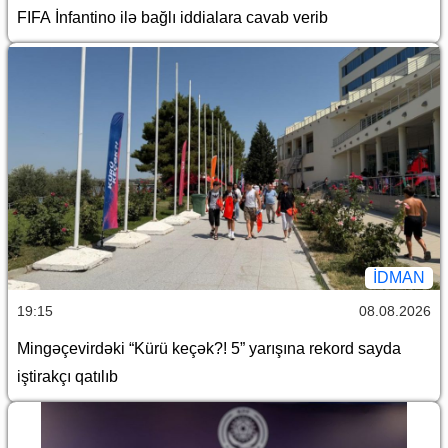
FIFA İnfantino ilə bağlı iddialara cavab verib
İDMAN
19:15
08.08.2026
Mingəçevirdəki “Kürü keçək?! 5” yarışına rekord sayda
iştirakçı qatılıb