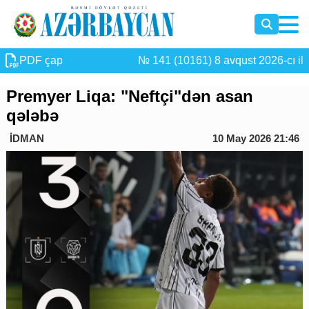
PDF çap
№ 141 (10161) 8 avqust 2026-cı il
Premyer Liqa: "Neftçi"dən asan
qələbə
İDMAN
10 May 2026 21:46