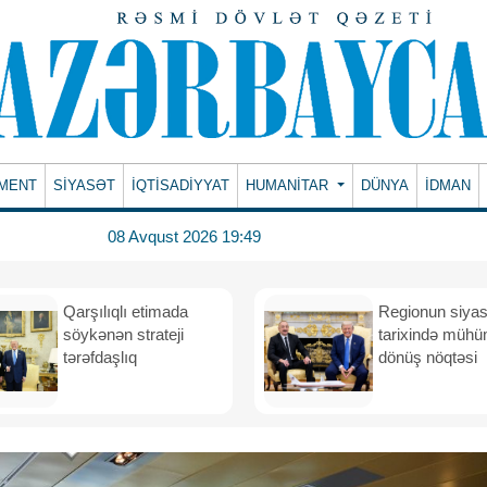
MENT
SİYASƏT
İQTİSADİYYAT
HUMANITAR
DÜNYA
İDMAN
08 Avqust 2026 19:49
Qarşılıqlı etimada
Regionun siyas
söykənən strateji
tarixində müh
tərəfdaşlıq
dönüş nöqtəsi