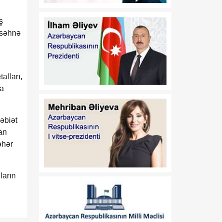
13:37
Vaşinqton razılaşmaları:
ş
08 Avqust
Sülh və strateji tərəfdaşlıq
 səhnə
oyun qaydalarını dəyişir
13:32
Valeri Çeçelaşvili:
08 Avqust
Vaşinqton Sammiti Cənubi
alları,
Qafqazda sülh üçün
la
möhkəm təməl yaratdı
13:19
Vaşinqton görüşləri
Təbiət
08 Avqust
Azərbaycanın zəfər
dan
diplomatiyasında yeni
əhər
mərhələ oldu
13:03
Prezidentin Mətbuat
ların
08 Avqust
Xidmətinin məlumatı
12:47
Vaşinqton görüşü sülh
08 Avqust
prosesinin və ABŞ ilə