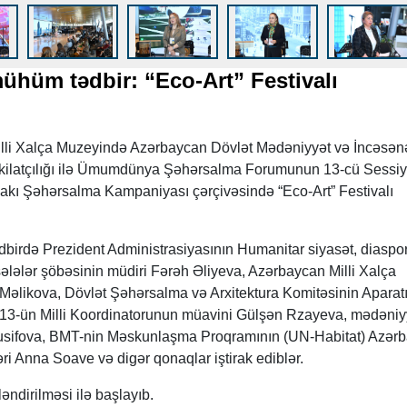
hüm tədbir: “Eco-Art” Festivalı
lli Xalça Muzeyində Azərbaycan Dövlət Mədəniyyət və İncəsən
şkilatçılığı ilə Ümumdünya Şəhərsalma Forumunun 13-cü Sessiy
akı Şəhərsalma Kampaniyası çərçivəsində “Eco-Art” Festivalı
birdə Prezident Administrasiyasının Humanitar siyasət, diaspor
sələlər şöbəsinin müdiri Fərəh Əliyeva, Azərbaycan Milli Xalça
Məlikova, Dövlət Şəhərsalma və Arxitektura Komitəsinin Aparat
13-ün Milli Koordinatorunun müavini Gülşən Rzayeva, mədəniy
Yusifova, BMT-nin Məskunlaşma Proqramının (UN-Habitat) Azər
ri Anna Soave və digər qonaqlar iştirak ediblər.
əndirilməsi ilə başlayıb.