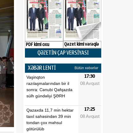
Qəzet kimi vərəqlə
PDF kimi oxu
QƏZETİN ÇAP VERSİYASI
XƏBƏR LENTİ
Bütün xəbərlər
17:30
Vaşinqton
08 Avqust
razılaşmalarından bir il
sonra: Cənubi Qafqazda
sülh gündəliyi ŞƏRH
17:25
Qazaxda 11,7 min hektar
08 Avqust
taxıl sahəsindən 39 min
tondan çox məhsul
götürülüb