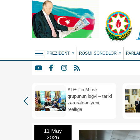
PREZIDENT
RƏSMI SƏNƏDLƏR
PARLA
ın yeni
ATƏT-in Minsk
anış
qrupunun ləğvi – tarixi
dafiə
zərurətdən yeni
asından
reallığa
rlığa
11 May
2026