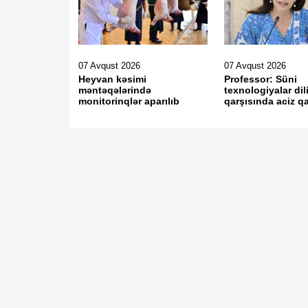
07 Avqust 2026
07 Avqust 2026
Heyvan kəsimi
Professor: Süni
məntəqələrində
texnologiyalar dil
monitorinqlər aparılıb
qarşısında aciz qa