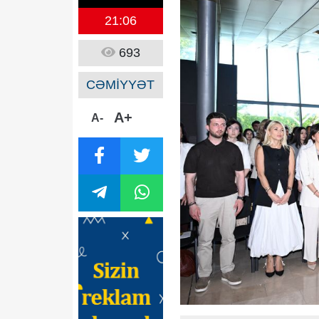
21:06
693
CƏMİYYƏT
A+
A-