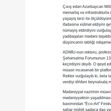
Çıxış edən Azərbaycan Milli
memarlıq və infrastrukturla
yaşayış tərzi ilə ölçüldüyünü
ifadəsinə xidmət etdiyini q
nümayiş etdirdiyini vurğul
yaddaqalan mədəni təşəbbüs
düşüncənin təbliği istiqamə
ADMİU-nun rektoru, profes
Şəhərsalma Forumunun 13-cü
keçirdiyini deyib. O qeyd ed
müasir incəsənəti bir platf
Rektor vurğulayıb ki, belə 
verdiyi töhfəni beynəlxalq m
Mədəniyyət nazirinin müavi
mədəniyyətinin yaşadılması
baxımından “Eco-Art” Festiv
şəhər mühiti sadəcə daş və 