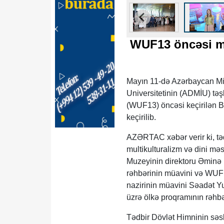
WUF13 öncəsi mü
Mayın 11-də Azərbaycan Mi
Universitetinin (ADMİU) tə
(WUF13) öncəsi keçirilən B
keçirilib.
AZƏRTAC xəbər verir ki, təd
multikulturalizm və dini mə
Muzeyinin direktoru Əminə 
rəhbərinin müavini və WUF
nazirinin müavini Səadət 
üzrə ölkə proqramının rəhbə
Tədbir Dövlət Himninin səsl