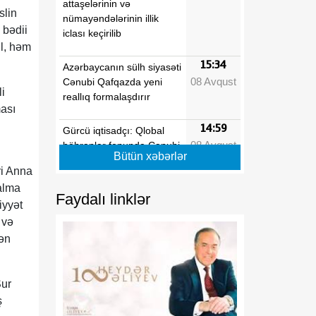
attaşelərinin və
slin
nümayəndələrinin illik
 bədii
iclası keçirilib
il, həm
15:34
Azərbaycanın sülh siyasəti
08 Avqust
Cənubi Qafqazda yeni
i
reallıq formalaşdırır
ması
14:59
Gürcü iqtisadçı: Qlobal
08 Avqust
böhranlar fonunda Cənubi
Bütün xəbərlər
Qafqaz özünü regional
i Anna
əməkdaşlıq üçün əlverişli
salma
məkan kimi təqdim edir
Faydalı linklər
iyyət
14:09
 və
Tarixi Vaşinqton görüşü
08 Avqust
nələri dəyişdi?
lən
13:42
Rusiya regionlarına PUA
Şur
08 Avqust
hücumları nəticəsində
ş
yeddi nəfər xəsarət alıb