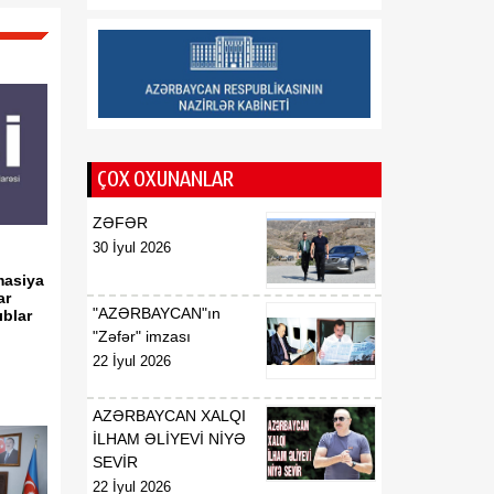
münasibətlərin tarixi
dönüş nöqtəsidir
12:02
Deputat: Vaşinqton
08 Avqust
razılaşmaları Cənubi
Qafqazın dinc gələcəyi
üçün mühüm platforma
rolunu oynayır
ÇOX OXUNANLAR
ZƏFƏR
30 İyul 2026
rmasiya
ar
"AZƏRBAYCAN"ın
ıblar
"Zəfər" imzası
22 İyul 2026
AZƏRBAYCAN XALQI
İLHAM ƏLİYEVİ NİYƏ
SEVİR
22 İyul 2026