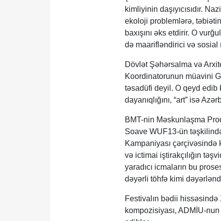
kimliyinin daşıyıcısıdır. Na
ekoloji problemlərə, təbiət
baxışını əks etdirir. O vurğ
də maarifləndirici və sosia
Dövlət Şəhərsalma və Arxit
Koordinatorunun müavini Gül
təsadüfi deyil. O qeyd edib 
dayanıqlığını, “art” isə Azə
BMT-nin Məskunlaşma Proqr
Soave WUF13-ün təşkilində g
Kampaniyası çərçivəsində ke
və ictimai iştirakçılığın t
yaradıcı icmaların bu prose
dəyərli töhfə kimi dəyərləndi
Festivalın bədii hissəsində
kompozisiyası, ADMİU-nun S