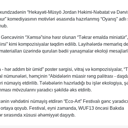
.Axundzadənin “Hekayəti-Müsyö Jordan Həkimi-Nəbatat və Dərvi
r” komediyasının motivləri əsasında hazırlanmış “Oyanış” adlı
nub.
 Gəncəvinin “Xəmsə”sinə həsr olunan “Təkrar emalda miniatür”,
irsi” kimi kompozisiyalar təqdim edilib. Layihələrdə memarlıq det
materialları üzərində qurulan bədii yanaşmalar ekoloji mesajlar
 hər addım bir ümid” poster sərgisi, vitraj və kompozisiyalar, “
emal nümunələri, həmçinin “Abidələrin müasir rəng palitrası - daş
i nümayiş etdirilib. Tələbələrin hazırladığı bu işlər ekologiya, ş
nması mövzularını yaradıcı şəkildə əks etdirib.
ənin vəhdətini nümayiş etdirən “Eco-Art” Festivalı gənc yaradıcı
ı ortaya qoyub. Festival, eyni zamanda, WUF13 öncəsi Bakıda
r sırasında xüsusi əhəmiyyət daşıyıb.