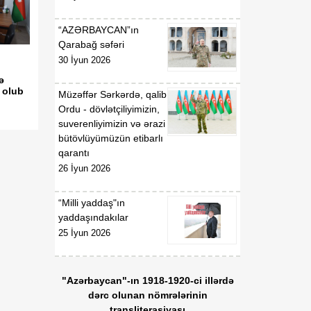
“AZƏRBAYCAN”ın
Qarabağ səfəri
30 İyun 2026
ə
 olub
Müzəffər Sərkərdə, qalib
Ordu - dövlətçiliyimizin,
suverenliyimizin və ərazi
bütövlüyümüzün etibarlı
qarantı
26 İyun 2026
“Milli yaddaş"ın
yaddaşındakılar
25 İyun 2026
"Azərbaycan"-ın 1918-1920-ci illərdə
dərc olunan nömrələrinin
transliterasiyası