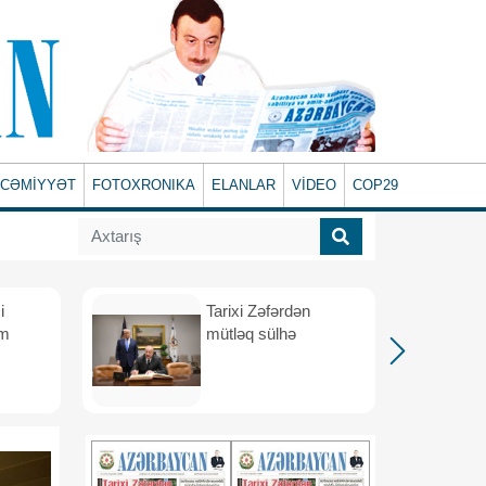
CƏMİYYƏT
FOTOXRONIKA
ELANLAR
VİDEO
COP29
i
Tarixi Zəfərdən
üm
mütləq sülhə