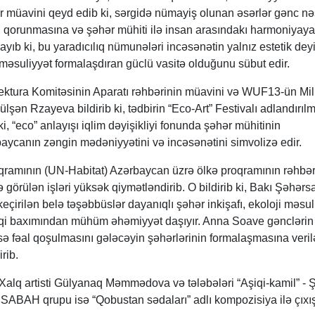
zir müavini qeyd edib ki, sərgidə nümayiş olunan əsərlər gənc nə
in qorunmasına və şəhər mühiti ilə insan arasındakı harmoniyaya
ulayıb ki, bu yaradıcılıq nümunələri incəsənətin yalnız estetik dey
l məsuliyyət formalaşdıran güclü vasitə olduğunu sübut edir.
ektura Komitəsinin Aparatı rəhbərinin müavini və WUF13-ün Mill
şən Rzayeva bildirib ki, tədbirin “Eco-Art” Festivalı adlandırıl
ki, “eco” anlayışı iqlim dəyişikliyi fonunda şəhər mühitinin
rbaycanın zəngin mədəniyyətini və incəsənətini simvolizə edir.
amının (UN-Habitat) Azərbaycan üzrə ölkə proqramının rəhbər
örülən işləri yüksək qiymətləndirib. O bildirib ki, Bakı Şəhər
çirilən belə təşəbbüslər dayanıqlı şəhər inkişafı, ekoloji məsul
əşviqi baxımından mühüm əhəmiyyət daşıyır. Anna Soave gənclərin
sə fəal qoşulmasını gələcəyin şəhərlərinin formalaşmasına veri
rib.
 Xalq artisti Gülyanaq Məmmədova və tələbələri “Aşiqi-kamil” - 
ABAH qrupu isə “Qobustan sədaları” adlı kompozisiya ilə çıxı