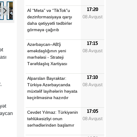
17:20
Aİ “Meta” və “TikTok”u
08 Avqust
dezinformasiyaya qarşı
daha qətiyyətli tədbirlər
görməyə çağırıb
17:15
Azərbaycan–ABŞ
ət
08 Avqust
əməkdaşlığının yeni
ası
mərhələsi - Strateji
Tərəfdaşlıq Xartiyası
17:10
Alparslan Bayraktar:
,
08 Avqust
Türkiyə Azərbaycanda
müxtəlif layihələrin həyata
keçirilməsinə hazırdır
ı
yət
17:05
Cevdet Yılmaz: Türkiyənin
baycan
08 Avqust
təhlükəsizliyi onun
sərhədlərindən başlamır