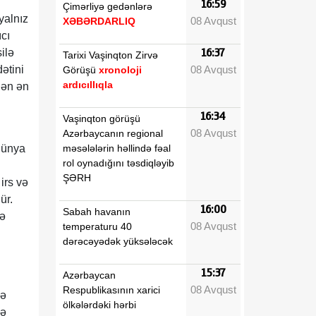
16:59
Çimərliyə gedənlərə
yalnız
08 Avqust
XƏBƏRDARLIQ
cı
ilə
16:37
Tarixi Vaşinqton Zirvə
08 Avqust
ətini
Görüşü
xronoloji
ardıcıllıqla
lən ən
16:34
Vaşinqton görüşü
08 Avqust
Azərbaycanın regional
məsələlərin həllində fəal
dünya
rol oynadığını təsdiqləyib
ŞƏRH
irs və
ür.
16:00
Sabah havanın
yə
08 Avqust
temperaturu 40
dərəcəyədək yüksələcək
15:37
Azərbaycan
08 Avqust
Respublikasının xarici
və
ölkələrdəki hərbi
və