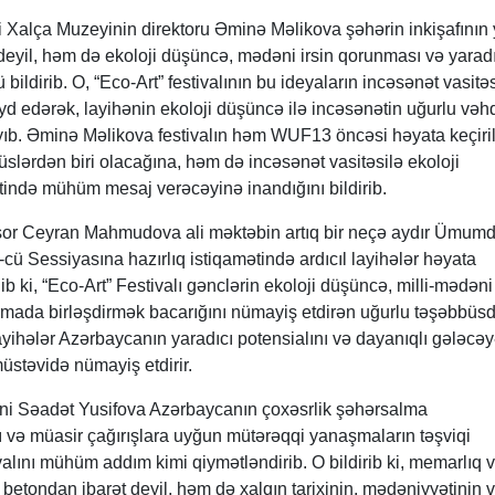
 Xalça Muzeyinin direktoru Əminə Məlikova şəhərin inkişafının 
 deyil, həm də ekoloji düşüncə, mədəni irsin qorunması və yaradı
 bildirib. O, “Eco-Art” festivalının bu ideyaların incəsənət vasitəs
eyd edərək, layihənin ekoloji düşüncə ilə incəsənətin uğurlu vəhd
ayıb. Əminə Məlikova festivalın həm WUF13 öncəsi həyata keçiri
lərdən biri olacağına, həm də incəsənət vasitəsilə ekoloji
tində mühüm mesaj verəcəyinə inandığını bildirib.
sor Ceyran Mahmudova ali məktəbin artıq bir neçə aydır Ümum
 Sessiyasına hazırlıq istiqamətində ardıcıl layihələr həyata
ib ki, “Eco-Art” Festivalı gənclərin ekoloji düşüncə, milli-mədəni 
ormada birləşdirmək bacarığını nümayiş etdirən uğurlu təşəbbüsd
layihələr Azərbaycanın yaradıcı potensialını və dayanıqlı gələcə
üstəvidə nümayiş etdirir.
ni Səadət Yusifova Azərbaycanın çoxəsrlik şəhərsalma
 və müasir çağırışlara uyğun mütərəqqi yanaşmaların təşviqi
alını mühüm addım kimi qiymətləndirib. O bildirib ki, memarlıq 
betondan ibarət deyil, həm də xalqın tarixinin, mədəniyyətinin 