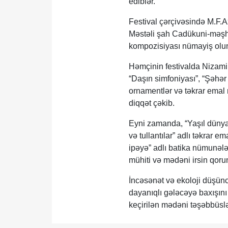
ediblər.
Festival çərçivəsində M.F
Məstəli şah Cadükuni-məşhu
kompozisiyası nümayiş olu
Həmçinin festivalda Nizami
“Daşın simfoniyası”, “Şəhər 
ornamentlər və təkrar emal 
diqqət çəkib.
Eyni zamanda, “Yaşıl dünya -
və tullantılar” adlı təkrar 
ipəyə” adlı batika nümunələr
mühiti və mədəni irsin qoru
İncəsənət və ekoloji düşünc
dayanıqlı gələcəyə baxışın
keçirilən mədəni təşəbbüslə