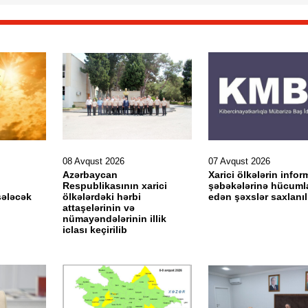
08 Avqust 2026
07 Avqust 2026
Azərbaycan
Xarici ölkələrin info
Respublikasının xarici
şəbəkələrinə hücuml
sələcək
ölkələrdəki hərbi
edən şəxslər saxlanıl
attaşelərinin və
nümayəndələrinin illik
iclası keçirilib