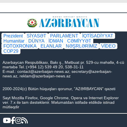
Prezident
SİYASƏT
PARLAMENT
İQTİSADİYYAT
Humanitar
DÜNYA
İDMAN
CƏMİYYƏT
FOTOXRONIKA
ELANLAR
NƏŞRLƏRİMİZ
VİDEO
COP29
Azərbaycan Respublikası, Bakı ş., Mətbuat pr. 529-cu məhəllə, 4-cü
mərtəbə Tel.:(+994 12) 539 49 20, 538-31-11
E-mail.:
contact@azerbaijan-news.az
;
secretary@azerbaijan-
news.az
,
reklam@azerbaijan-news.az
2000-2024(c) Bütün hüquqları qorunur, "AZƏRBAYCAN" qəzeti
Sayt Mozilla Firefox, Google Chrome, Opera və Internet Explorer
ver. 7.x ilə tam dəstəklənir. Məlumatdan istifadə etdikdə istinad
mütləqdir