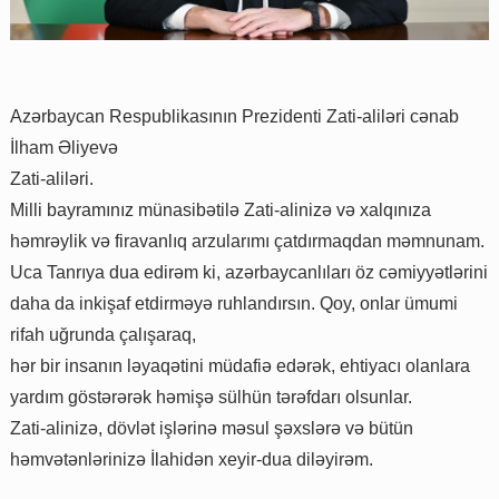
Azərbaycan Respublikasının Prezidenti Zati-aliləri cənab
İlham Əliyevə
Zati-aliləri.
Milli bayramınız münasibətilə Zati-alinizə və xalqınıza
həmrəylik və firavanlıq arzularımı çatdırmaqdan məmnunam.
Uca Tanrıya dua edirəm ki, azərbaycanlıları öz cəmiyyətlərini
daha da inkişaf etdirməyə ruhlandırsın. Qoy, onlar ümumi
rifah uğrunda çalışaraq,
hər bir insanın ləyaqətini müdafiə edərək, ehtiyacı olanlara
yardım göstərərək həmişə sülhün tərəfdarı olsunlar.
Zati-alinizə, dövlət işlərinə məsul şəxslərə və bütün
həmvətənlərinizə İlahidən xeyir-dua diləyirəm.