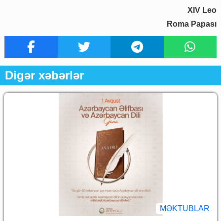
XIV Leo
Roma Papası
Digər xəbərlər
MƏKTUBLAR