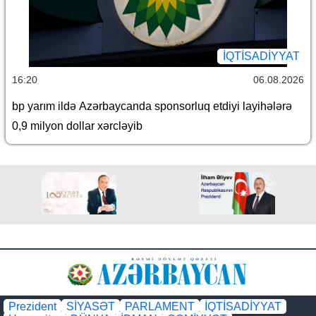
İQTİSADİYYAT
16:20
06.08.2026
bp yarım ildə Azərbaycanda sponsorluq etdiyi layihələrə
0,9 milyon dollar xərcləyib
Prezident
SİYASƏT
PARLAMENT
İQTİSADİYYAT