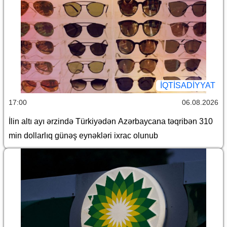
İQTİSADİYYAT
17:00
06.08.2026
İlin altı ayı ərzində Türkiyədən Azərbaycana təqribən 310
min dollarlıq günəş eynəkləri ixrac olunub