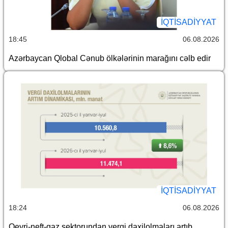
İQTİSADİYYAT
18:45
06.08.2026
Azərbaycan Qlobal Cənub ölkələrinin marağını cəlb edir
İQTİSADİYYAT
18:24
06.08.2026
Qeyri-neft-qaz sektorundan vergi daxilolmaları artıb