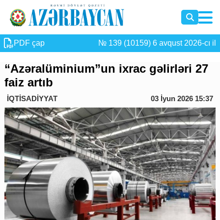
PDF çap
№ 139 (10159) 6 avqust 2026-cı il
“Azəralüminium”un ixrac gəlirləri 27
faiz artıb
İQTİSADİYYAT
03 İyun 2026 15:37