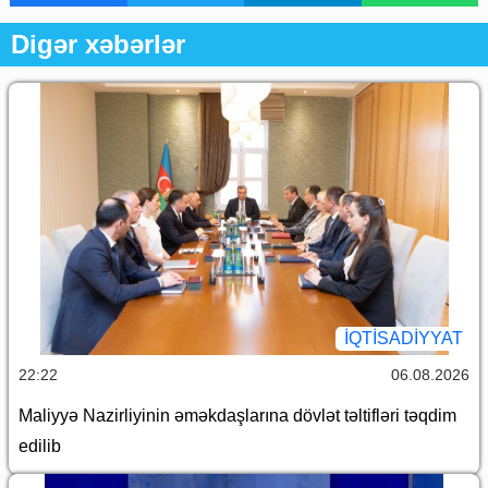
Digər xəbərlər
İQTİSADİYYAT
22:22
06.08.2026
Maliyyə Nazirliyinin əməkdaşlarına dövlət təltifləri təqdim
edilib