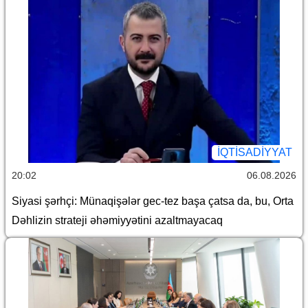
İQTİSADİYYAT
20:02
06.08.2026
Siyasi şərhçi: Münaqişələr gec-tez başa çatsa da, bu, Orta
Dəhlizin strateji əhəmiyyətini azaltmayacaq