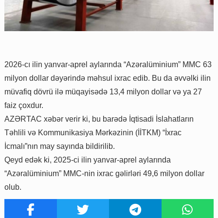
2026-cı ilin yanvar-aprel aylarında “Azəralüminium” MMC 63
milyon dollar dəyərində məhsul ixrac edib. Bu da əvvəlki ilin
müvafiq dövrü ilə müqayisədə 13,4 milyon dollar və ya 27
faiz çoxdur.
AZƏRTAC xəbər verir ki, bu barədə İqtisadi İslahatların
Təhlili və Kommunikasiya Mərkəzinin (İİTKM) “İxrac
İcmalı”nın may sayında bildirilib.
Qeyd edək ki, 2025-ci ilin yanvar-aprel aylarında
“Azəralüminium” MMC-nin ixrac gəlirləri 49,6 milyon dollar
olub.