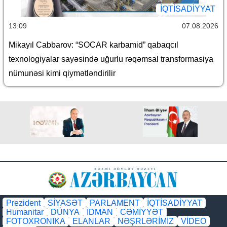
İQTİSADİYYAT
13:09
07.08.2026
Mikayıl Cabbarov: “SOCAR karbamid” qabaqcıl
texnologiyalar sayəsində uğurlu rəqəmsal transformasiya
nümunəsi kimi qiymətləndirilir
Prezident
SİYASƏT
PARLAMENT
İQTİSADİYYAT
Humanitar
DÜNYA
İDMAN
CƏMİYYƏT
FOTOXRONIKA
ELANLAR
NƏŞRLƏRİMİZ
VİDEO