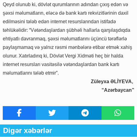
Qeyd olunub ki, dövlət qurumlarının adından çıxış edən və
şəxsi məlumatların, eləcə də bank kartı rekvizitlərinin daxil
edilməsini tələb edən internet resurslarından istifadə
təhlükəlidir: “Vətəndaşlardan şübhəli hallarla qarşılaşdıqda
ehtiyatlı davranmaq, şəxsi məlumatlarını üçüncü tərəflərlə
paylaşmamaq və yalnız rəsmi mənbələrə etibar etmək xahiş
olunur. Xatırladırıq ki, Dövlət Vergi Xidməti heç bir halda
internet resursları vasitəsilə vətəndaşlardan bank kartı
məlumatlarını tələb etmir”.
Züleyxa ƏLİYEVA,
“Azərbaycan”
Digər xəbərlər