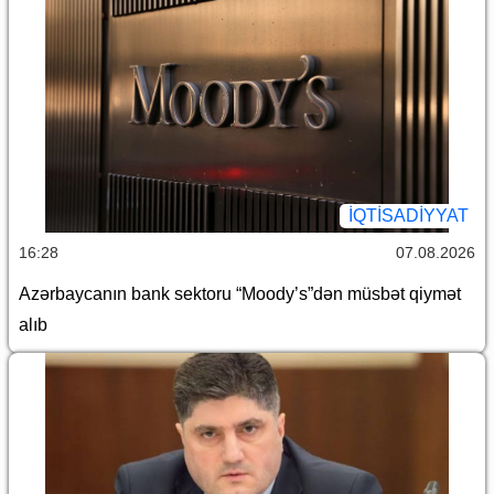
İQTİSADİYYAT
16:28
07.08.2026
Azərbaycanın bank sektoru “Moody’s”dən müsbət qiymət
alıb