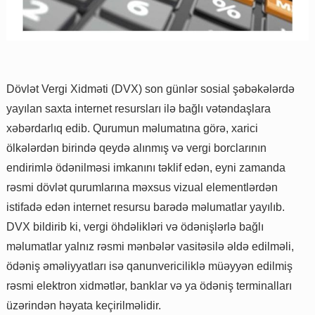
Dövlət Vergi Xidməti (DVX) son günlər sosial şəbəkələrdə
yayılan saxta internet resursları ilə bağlı vətəndaşlara
xəbərdarlıq edib. Qurumun məlumatına görə, xarici
ölkələrdən birində qeydə alınmış və vergi borclarının
endirimlə ödənilməsi imkanını təklif edən, eyni zamanda
rəsmi dövlət qurumlarına məxsus vizual elementlərdən
istifadə edən internet resursu barədə məlumatlar yayılıb.
DVX bildirib ki, vergi öhdəlikləri və ödənişlərlə bağlı
məlumatlar yalnız rəsmi mənbələr vasitəsilə əldə edilməli,
ödəniş əməliyyatları isə qanunvericiliklə müəyyən edilmiş
rəsmi elektron xidmətlər, banklar və ya ödəniş terminalları
üzərindən həyata keçirilməlidir.