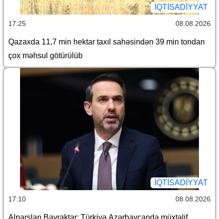
İQTİSADİYYAT
17:25
08.08.2026
Qazaxda 11,7 min hektar taxıl sahəsindən 39 min tondan
çox məhsul götürülüb
İQTİSADİYYAT
17:10
08.08.2026
Alparslan Bayraktar: Türkiyə Azərbaycanda müxtəlif