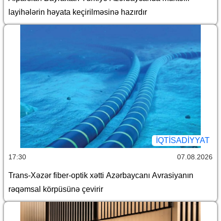
layihələrin həyata keçirilməsinə hazırdır
İQTİSADİYYAT
17:30
07.08.2026
Trans-Xəzər fiber-optik xətti Azərbaycanı Avrasiyanın
rəqəmsal körpüsünə çevirir