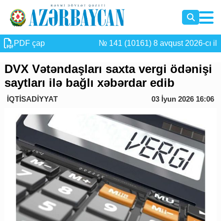
PDF çap
№ 141 (10161) 8 avqust 2026-cı il
DVX Vətəndaşları saxta vergi ödənişi
saytları ilə bağlı xəbərdar edib
İQTİSADİYYAT
03 İyun 2026 16:06