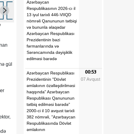
Azərbaycan
Respublikasının 2026-cı il
13 iyul tarixli 446-VIIQD
nömrəli Qanununun tətbiqi
”
və bununla əlaqədar
Azərbaycan Respublikası
Prezidentinin bəzi
unan
fərmanlarında və
Sərəncamında dəyişiklik
edilməsi barədə
nə gül
00:53
Azərbaycan Respublikası
07 Avqust
Prezidentinin "Dövlət
əmlakının özəlləşdirilməsi
er
haqqında" Azərbaycan
Respublikası Qanununun
tətbiq edilməsi barədə"
2000-ci il 10 avqust tarixli
ektor,
382 nömrəli, "Azərbaycan
Respublikasında Dövlət
əmlakının
ndə