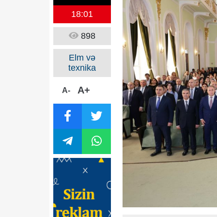
18:01
898
Elm və
texnika
A+
A-