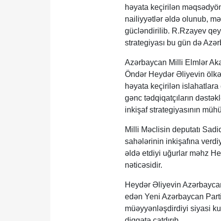
həyata keçirilən məqsədyön
nailiyyətlər əldə olunub, mə
gücləndirilib. R.Rzayev qey
strategiyası bu gün də Azərb
Azərbaycan Milli Elmlər Ak
Öndər Heydər Əliyevin ölkəy
həyata keçirilən islahatlara 
gənc tədqiqatçıların dəstək
inkişaf strategiyasının mühü
Milli Məclisin deputatı Sad
sahələrinin inkişafına verd
əldə etdiyi uğurlar məhz He
nəticəsidir.
Heydər Əliyevin Azərbaycan
edən Yeni Azərbaycan Parti
müəyyənləşdirdiyi siyasi ku
diqqətə çatdırıb.