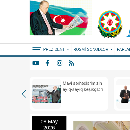
PREZIDENT
RƏSMI SƏNƏDLƏR
PARLA
Mavi sərhədlərimizin
nın
ayıq-sayıq keşikçiləri
eni dövr
08 May
2026