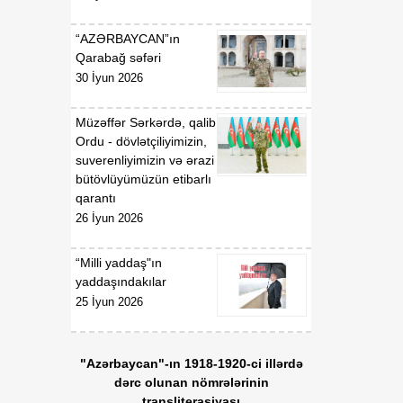
07 Avqust
Prezidentinin "Azərbaycan
Respublikasının Kosmik
“AZƏRBAYCAN”ın
Agentliyi (Azərkosmos)"
Qarabağ səfəri
publik hüquqi şəxsin
30 İyun 2026
yaradılması haqqında"
2021-ci il 27 aprel tarixli
1326 nömrəli,
Müzəffər Sərkərdə, qalib
"Azərbaycan Nəqliyyat və
Ordu - dövlətçiliyimizin,
Kommunikasiya Holdinqi
suverenliyimizin və ərazi
(AZCON)" publik hüquqi
bütövlüyümüzün etibarlı
şəxsin Nizamnaməsinin
qarantı
təsdiqi və bununla
26 İyun 2026
əlaqədar bəzi məsələlərin
tənzimlənməsi haqqında"
“Milli yaddaş"ın
2025-ci il 15 yanvar tarixli
yaddaşındakılar
286 nömrəli fərmanlarında
25 İyun 2026
və "Azərbaycan Hava
Yolları" Qapalı Səhmdar
Cəmiyyətinin yaradılması
"Azərbaycan"-ın 1918-1920-ci illərdə
haqqında" 2008-ci il 16
dərc olunan nömrələrinin
aprel tarixli 2761 nömrəli,
transliterasiyası