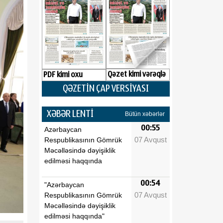
Qəzet kimi vərəqlə
PDF kimi oxu
QƏZETİN ÇAP VERSİYASI
XƏBƏR LENTİ
Bütün xəbərlər
00:55
Azərbaycan
07 Avqust
Respublikasının Gömrük
Məcəlləsində dəyişiklik
edilməsi haqqında
00:54
"Azərbaycan
07 Avqust
Respublikasının Gömrük
Məcəlləsində dəyişiklik
edilməsi haqqında"