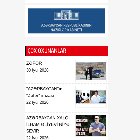
Respublikasının UNESCO
yanında daimi
nümayəndəsi təyin
edilməsi haqqında
00:51
E.T.Abdullayevin
07 Avqust
Azərbaycan
ÇOX OXUNANLAR
Respublikasının UNESCO
yanında daimi
ZƏFƏR
nümayəndəsi vəzifəsindən
30 İyul 2026
geri çağırılması haqqında
00:50
F.N.İsmayılovun
"AZƏRBAYCAN"ın
07 Avqust
Azərbaycan
"Zəfər" imzası
Respublikasının Avropa
22 İyul 2026
Şurası yanında daimi
nümayəndəsi vəzifəsindən
AZƏRBAYCAN XALQI
geri çağırılması haqqında
İLHAM ƏLİYEVİ NİYƏ
SEVİR
00:48
Azərbaycan Respublikası
22 İyul 2026