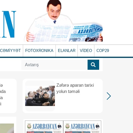
CƏMİYYƏT
FOTOXRONIKA
ELANLAR
VİDEO
COP29
lə
Zəfərə aparan tarixi
nda
yolun təməli
da
i