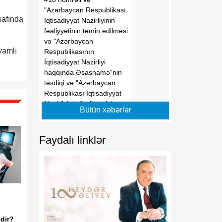
"Azərbaycan Respublikası
şafında
İqtisadiyyat Nazirliyinin
fəaliyyətinin təmin edilməsi
və "Azərbaycan
avamlı
Respublikasının
İqtisadiyyat Nazirliyi
haqqında Əsasnamə"nin
təsdiqi və "Azərbaycan
Respublikası İqtisadiyyat
Nazirliyinin fəaliyyətinin
Bütün xəbərlər
təmin edilməsi və
"Azərbaycan Respublikası
İqtisadi İnkişaf Nazirliyinin
Faydalı linklər
fəaliyyətinin
təkmilləşdirilməsi ilə bağlı
tədbirlər haqqında"
Azərbaycan Respublikası
Prezidentinin 2006-cı il 28
dekabr tarixli 504 nömrəli
Fərmanında dəyişikliklər
edilməsi barədə"
edir?