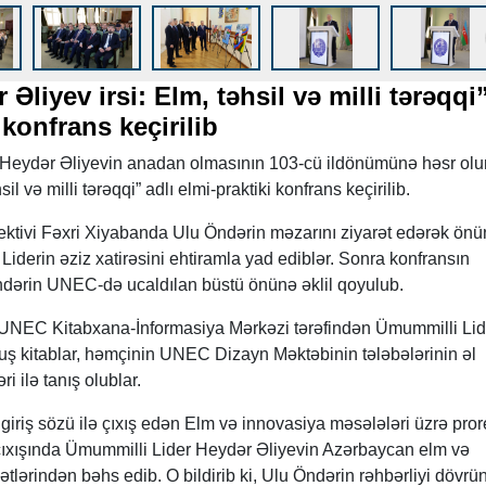
liyev irsi: Elm, təhsil və milli tərəqqi
 konfrans keçirilib
eydər Əliyevin anadan olmasının 103-cü ildönümünə həsr ol
il və milli tərəqqi” adlı elmi-praktiki konfrans keçirilib.
tivi Fəxri Xiyabanda Ulu Öndərin məzarını ziyarət edərək önü
Liderin əziz xatirəsini ehtiramla yad ediblər. Sonra konfransın
Öndərin UNEC-də ucaldılan büstü önünə əklil qoyulub.
rı UNEC Kitabxana-İnformasiya Mərkəzi tərəfindən Ümummilli Lid
ş kitablar, həmçinin UNEC Dizayn Məktəbinin tələbələrinin əl
i ilə tanış olublar.
giriş sözü ilə çıxış edən Elm və innovasiya məsələləri üzrə pror
ıxışında Ümummilli Lider Heydər Əliyevin Azərbaycan elm və
mətlərindən bəhs edib. O bildirib ki, Ulu Öndərin rəhbərliyi dövrü