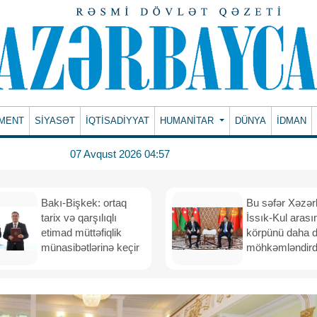
MENT
SİYASƏT
İQTİSADİYYAT
HUMANITAR
DÜNYA
İDMAN
07 Avqust 2026 04:57
Bakı-Bişkek: ortaq
Bu səfər Xəzər
tarix və qarşılıqlı
İssık-Kul arası
etimad müttəfiqlik
körpünü daha 
münasibətlərinə keçir
möhkəmləndird