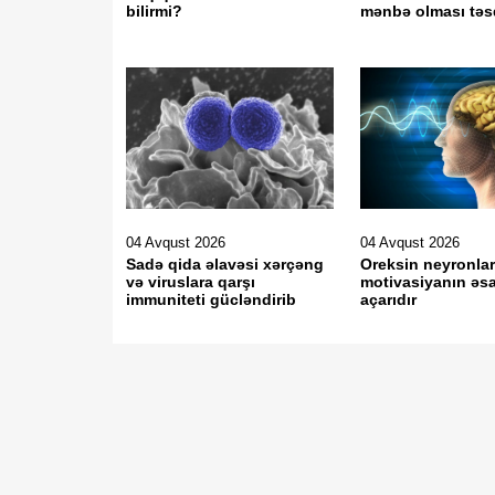
bilirmi?
mənbə olması tə
04 Avqust 2026
04 Avqust 2026
Sadə qida əlavəsi xərçəng
Oreksin neyronlar
və viruslara qarşı
motivasiyanın əs
immuniteti gücləndirib
açarıdır