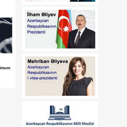
Azərbaycan Respublikası
Prezidentinin 2014-cü il 20
fevral tarixli 111 nömrəli
Fərmanında dəyişiklik
edilməsi haqqında"
Azərbaycan Respublikası
Prezidentinin 2019-cu il 30
dekabr tarixli 911 nömrəli
Fərmanında dəyişiklik
edilməsi barədə" 2020-ci il
12 may tarixli 1017
simum
nömrəli fərmanlarında
dəyişiklik edilməsi
haqqında
00:52
B.Ə.Aslanbəylinin "Şöhrət"
07 Avqust
ordeni ilə təltif edilməsi
haqqında
00:52
F.N.İsmayılovun
07 Avqust
Azərbaycan