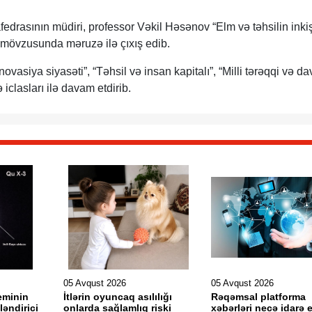
fedrasının müdiri, professor Vəkil Həsənov “Elm və təhsilin inki
 mövzusunda məruzə ilə çıxış edib.
ovasiya siyasəti”, “Təhsil və insan kapitalı”, “Milli tərəqqi və d
iclasları ilə davam etdirib.
05 Avqust 2026
05 Avqust 2026
eminin
İtlərin oyuncaq asılılığı
Rəqəmsal platforma
ləndirici
onlarda sağlamlıq riski
xəbərləri necə idarə 