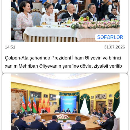
SƏFƏRLƏR
14:51
31.07.2026
Çolpon-Ata şəhərində Prezident İlham Əliyevin və birinci
xanım Mehriban Əliyevanın şərəfinə dövlət ziyafəti verilib