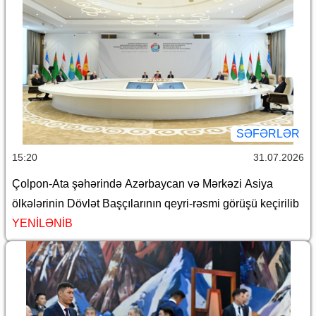
SƏFƏRLƏR
15:20
31.07.2026
Çolpon-Ata şəhərində Azərbaycan və Mərkəzi Asiya
ölkələrinin Dövlət Başçılarının qeyri-rəsmi görüşü keçirilib
YENİLƏNİB