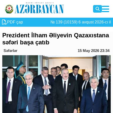
PDF çap
№ 139 (10159) 6 avqust 2026-cı il
Prezident İlham Əliyevin Qazaxıstana
səfəri başa çatıb
Səfərlər
15 May 2026 23:34