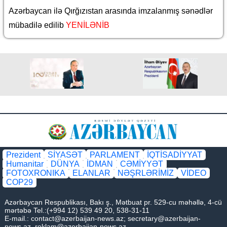
Azərbaycan ilə Qırğızıstan arasında imzalanmış sənədlər
mübadilə edilib
YENİLƏNİB
Prezident
SİYASƏT
PARLAMENT
İQTİSADİYYAT
Humanitar
DÜNYA
İDMAN
CƏMİYYƏT
FOTOXRONIKA
ELANLAR
NƏŞRLƏRİMİZ
VİDEO
COP29
Azərbaycan Respublikası, Bakı ş., Mətbuat pr. 529-cu məhəllə, 4-cü
mərtəbə Tel.:(+994 12) 539 49 20, 538-31-11
E-mail.:
contact@azerbaijan-news.az
;
secretary@azerbaijan-
news.az
,
reklam@azerbaijan-news.az