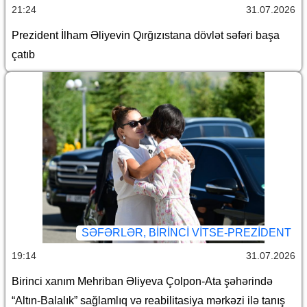
21:24
31.07.2026
Prezident İlham Əliyevin Qırğızıstana dövlət səfəri başa
çatıb
SƏFƏRLƏR, BIRINCI VITSE-PREZIDENT
19:14
31.07.2026
Birinci xanım Mehriban Əliyeva Çolpon-Ata şəhərində
“Altın-Balalık” sağlamlıq və reabilitasiya mərkəzi ilə tanış