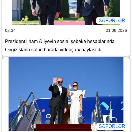
SƏFƏRLƏR
02:34
01.08.2026
Prezident İlham Əliyevin sosial şəbəkə hesablarında
Qırğızıstana səfəri barədə videoçarx paylaşılıb
SƏFƏRLƏR