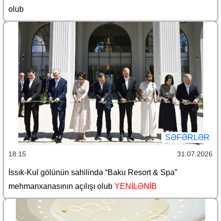
olub
SƏFƏRLƏR
18:15
31.07.2026
İssık-Kul gölünün sahilində “Baku Resort & Spa”
mehmanxanasının açılışı olub
YENİLƏNİB