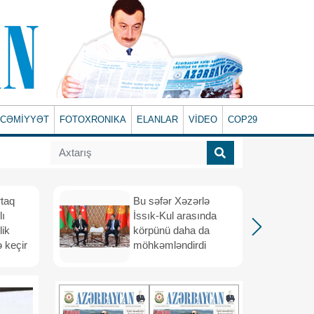
CƏMİYYƏT
FOTOXRONIKA
ELANLAR
VİDEO
COP29
rtaq
Bu səfər Xəzərlə
lı
İssık-Kul arasında
lik
körpünü daha da
 keçir
möhkəmləndirdi