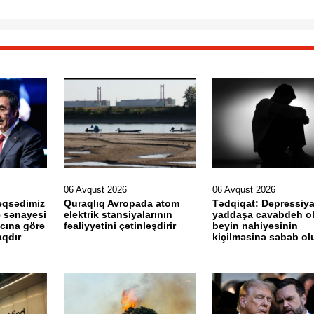
06 Avqust 2026
06 Avqust 2026
əqsədimiz
Quraqlıq Avropada atom
Tədqiqat: Depressiy
ə sənayesi
elektrik stansiyalarının
yaddaşa cavabdeh o
acına görə
fəaliyyətini çətinləşdirir
beyin nahiyəsinin
aqdır
kiçilməsinə səbəb ol