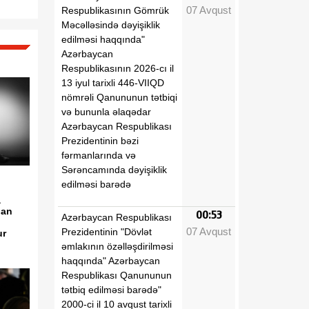
07 Avqust
Respublikasının Gömrük
Məcəlləsində dəyişiklik
edilməsi haqqında"
Azərbaycan
Respublikasının 2026-cı il
13 iyul tarixli 446-VIIQD
nömrəli Qanununun tətbiqi
və bununla əlaqədar
Azərbaycan Respublikası
Prezidentinin bəzi
fərmanlarında və
Sərəncamında dəyişiklik
edilməsi barədə
a
lan
00:53
Azərbaycan Respublikası
07 Avqust
Prezidentinin "Dövlət
ur
əmlakının özəlləşdirilməsi
haqqında" Azərbaycan
Respublikası Qanununun
tətbiq edilməsi barədə"
2000-ci il 10 avqust tarixli