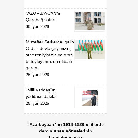
“AZƏRBAYCAN”ın
00:52
F.N.İsmayılovun
Qarabağ səfəri
07 Avqust
Azərbaycan
30 İyun 2026
Respublikasının UNESCO
yanında daimi
nümayəndəsi təyin
Müzəffər Sərkərdə, qalib
edilməsi haqqında
Ordu - dövlətçiliyimizin,
suverenliyimizin və ərazi
00:51
bütövlüyümüzün etibarlı
E.T.Abdullayevin
07 Avqust
qarantı
Azərbaycan
Respublikasının UNESCO
26 İyun 2026
yanında daimi
nümayəndəsi vəzifəsindən
“Milli yaddaş"ın
geri çağırılması haqqında
yaddaşındakılar
25 İyun 2026
00:50
F.N.İsmayılovun
07 Avqust
Azərbaycan
Respublikasının Avropa
"Azərbaycan"-ın 1918-1920-ci illərdə
Şurası yanında daimi
dərc olunan nömrələrinin
nümayəndəsi vəzifəsindən
transliterasiyası