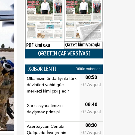
Qəzet kimi vərəqlə
PDF kimi oxu
QƏZETİN ÇAP VERSİYASI
XƏBƏR LENTİ
Bütün xəbərlər
08:50
Ölkəmizin öndərliyi ilə türk
07 Avqust
dövlətləri vahid güc
mərkəzi kimi çıxış edir
08:40
Xarici siyasətimizin
07 Avqust
dəyişməz prinsipi
08:30
Azərbaycan Cənubi
07 Avqust
Qafqazda İsveçrənin