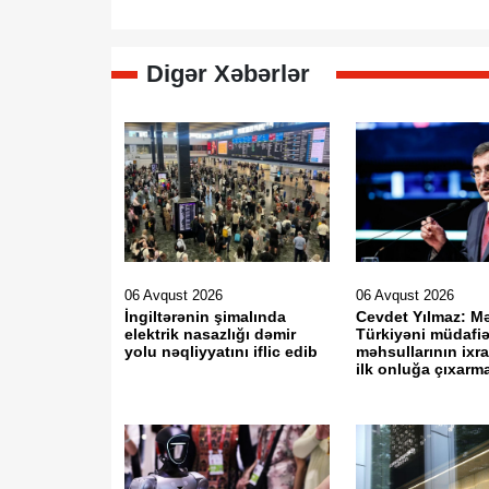
Digər Xəbərlər
06 Avqust 2026
06 Avqust 2026
İngiltərənin şimalında
Cevdet Yılmaz: M
elektrik nasazlığı dəmir
Türkiyəni müdafi
yolu nəqliyyatını iflic edib
məhsullarının ixr
ilk onluğa çıxarm