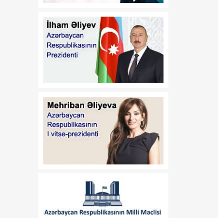
verilməsi Qaydası"nın
təsdiq edilməsi haqqında"
2018-ci il 18 dekabr tarixli
410 nömrəli və
"Azərbaycan Respublikası
İqtisadiyyat Nazirliyinin
fəaliyyətinin təmin edilməsi
və "Azərbaycan
Respublikasının
İqtisadiyyat Nazirliyi
haqqında Əsasnamə"nin
təsdiqi və "Azərbaycan
Respublikası İqtisadiyyat
Nazirliyinin fəaliyyətinin
təmin edilməsi və
"Azərbaycan Respublikası
İqtisadi İnkişaf Nazirliyinin
fəaliyyətinin
təkmilləşdirilməsi ilə bağlı
tədbirlər haqqında"
Azərbaycan Respublikası
Prezidentinin 2006-cı il 28