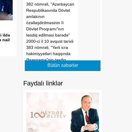
382 nömrəli, "Azərbaycan
Respublikasında Dövlət
əmlakının
özəlləşdirilməsinin II
Dövlət Proqramı"nın
təsdiq edilməsi barədə"
 ildə
 nail
2000-ci il 10 avqust tarixli
383 nömrəli, "Yerli icra
hakimiyyətləri haqqında
Əsasnamə"nin təsdiq
Bütün xəbərlər
edilməsi barədə" 2012-ci il
6 iyun tarixli 648 nömrəli,
"Dövlətə məxsus olan
Faydalı linklər
hüquqi şəxslərin daxili və
xarici borcalması
Qaydası"nın təsdiqi
haqqında" 2016-cı il 28
dekabr tarixli 1182
nömrəli, "Azərbaycan
Respublikası adından borc
alınması və zəmanət