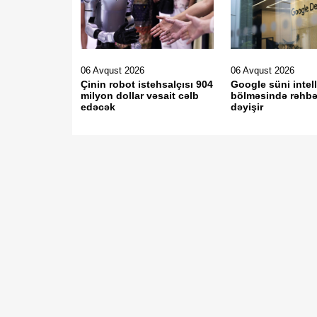
06 Avqust 2026
06 Avqust 2026
Çinin robot istehsalçısı 904
Google süni intel
milyon dollar vəsait cəlb
bölməsində rəhbər
edəcək
dəyişir