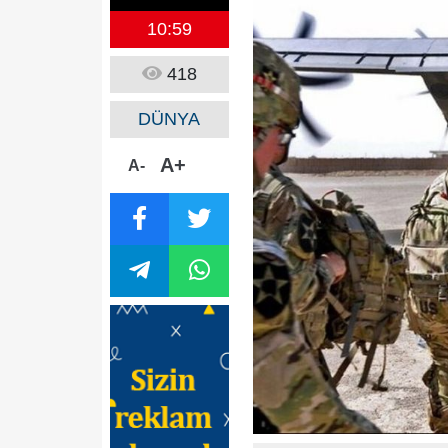
10:59
418
DÜNYA
A+
A-