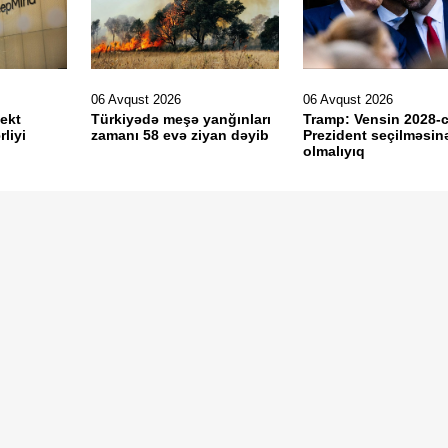
06 Avqust 2026
06 Avqust 2026
lekt
Türkiyədə meşə yanğınları
Tramp: Vensin 2028-ci
liyi
zamanı 58 evə ziyan dəyib
Prezident seçilməsinə
olmalıyıq