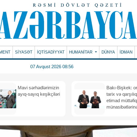
MENT
SİYASƏT
İQTİSADİYYAT
HUMANITAR
DÜNYA
İDMAN
07 Avqust 2026 08:56
Mavi sərhədlərimizin
Bakı-Bişkek: o
ayıq-sayıq keşikçiləri
tarix və qarşılıq
etimad müttəfiq
münasibətlərinə