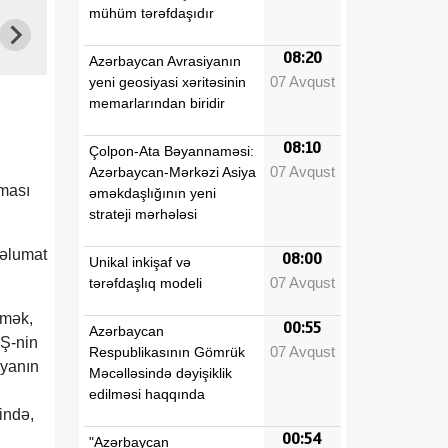
mühüm tərəfdaşıdır
08:20
Azərbaycan Avrasiyanın
07 Avqust
yeni geosiyasi xəritəsinin
memarlarından biridir
08:10
Çolpon-Ata Bəyannaməsi:
07 Avqust
Azərbaycan-Mərkəzi Asiya
ması
əməkdaşlığının yeni
strateji mərhələsi
məlumat
08:00
Unikal inkişaf və
07 Avqust
tərəfdaşlıq modeli
rmək,
00:55
Azərbaycan
BŞ-nin
07 Avqust
Respublikasının Gömrük
iyanın
Məcəlləsində dəyişiklik
edilməsi haqqında
ində,
00:54
"Azərbaycan