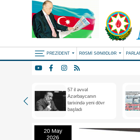
PREZIDENT
RƏSMI SƏNƏDLƏR
PARLA
iya və
57 il əvvəl
 vahid
Azərbaycanın
və
tarixində yeni dövr
i məkana
başladı
20 May
2026