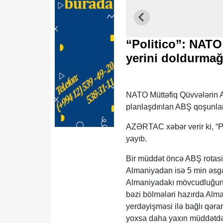
“Politico”: NATO
yerini doldurmağ
NATO Müttəfiq Qüvvələrin A
planlaşdırılan ABŞ qoşunları
AZƏRTAC xəbər verir ki, “Po
yayıb.
Bir müddət öncə ABŞ rotasi
Almaniyadan isə 5 min əsgər
Almaniyadakı mövcudluğunu 
bəzi bölmələri hazırda Alma
yerdəyişməsi ilə bağlı qəra
yoxsa daha yaxın müddətdə 