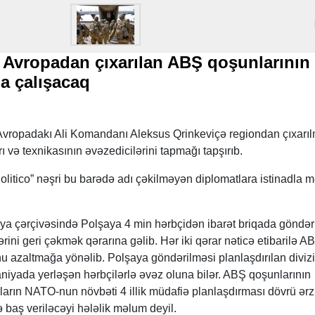
 Avropadan çıxarılan ABŞ qoşunlarının
a çalışacaq
vropadakı Ali Komandanı Aleksus Qrinkeviçə regiondan çıxarıl
 və texnikasının əvəzedicilərini tapmağı tapşırıb.
litico” nəşri bu barədə adı çəkilməyən diplomatlara istinadla 
ya çərçivəsində Polşaya 4 min hərbçidən ibarət briqada göndə
ini geri çəkmək qərarına gəlib. Hər iki qərar nəticə etibarilə A
azaltmağa yönəlib. Polşaya göndərilməsi planlaşdırılan diviz
niyada yerləşən hərbçilərlə əvəz oluna bilər. ABŞ qoşunlarının
rların NATO-nun növbəti 4 illik müdafiə planlaşdırması dövrü ərz
baş veriləcəyi hələlik məlum deyil.