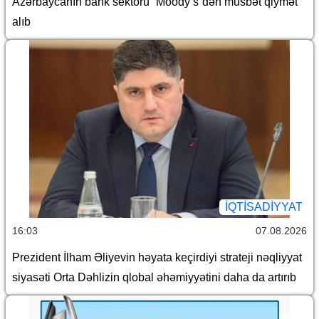
Azərbaycanın bank sektoru “Moody’s”dən müsbət qiymət
alıb
İQTİSADİYYAT
16:03
07.08.2026
Prezident İlham Əliyevin həyata keçirdiyi strateji nəqliyyat
siyasəti Orta Dəhlizin qlobal əhəmiyyətini daha da artırıb