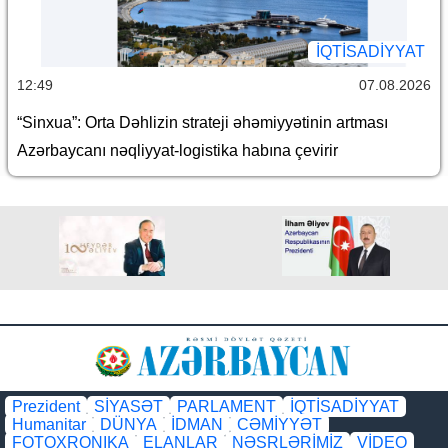
İQTİSADİYYAT
12:49
07.08.2026
“Sinxua”: Orta Dəhlizin strateji əhəmiyyətinin artması
Azərbaycanı nəqliyyat-logistika habına çevirir
Prezident
SİYASƏT
PARLAMENT
İQTİSADİYYAT
Humanitar
DÜNYA
İDMAN
CƏMİYYƏT
FOTOXRONIKA
ELANLAR
NƏŞRLƏRİMİZ
VİDEO