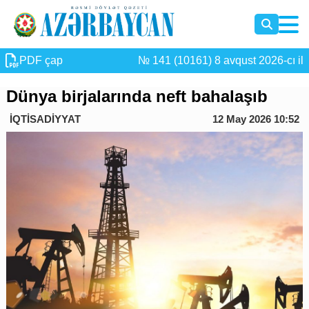
PDF çap
№ 141 (10161) 8 avqust 2026-cı il
Dünya birjalarında neft bahalaşıb
İQTİSADİYYAT
12 May 2026 10:52