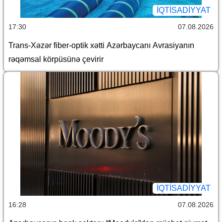
İQTİSADİYYAT
17:30
07.08.2026
Trans-Xəzər fiber-optik xətti Azərbaycanı Avrasiyanın
rəqəmsal körpüsünə çevirir
İQTİSADİYYAT
16:28
07.08.2026