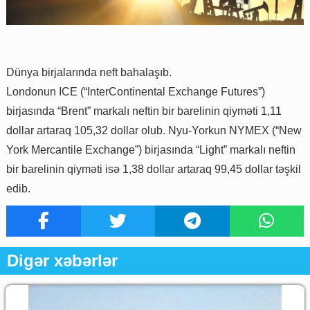
Dünya birjalarında neft bahalaşıb.
Londonun ICE (“InterContinental Exchange Futures”)
birjasında “Brent” markalı neftin bir barelinin qiyməti 1,11
dollar artaraq 105,32 dollar olub. Nyu-Yorkun NYMEX (“New
York Mercantile Exchange”) birjasında “Light” markalı neftin
bir barelinin qiyməti isə 1,38 dollar artaraq 99,45 dollar təşkil
edib.
Digər xəbərlər