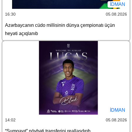
İDMAN
16:30
05.08.2026
Azərbaycanın cüdo millisinin dünya çempionatı üçün
heyəti açıqlanıb
İDMAN
14:02
05.08.2026
“Sumqayıt” növbəti transferini reallaşdırıb