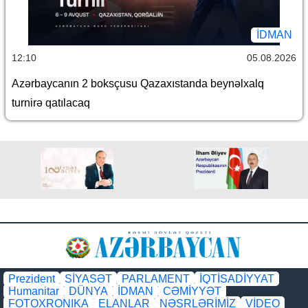
İDMAN
12:10
05.08.2026
Azərbaycanın 2 boksçusu Qazaxıstanda beynəlxalq
turnirə qatılacaq
Prezident
SİYASƏT
PARLAMENT
İQTİSADİYYAT
Humanitar
DÜNYA
İDMAN
CƏMİYYƏT
FOTOXRONIKA
ELANLAR
NƏŞRLƏRİMİZ
VİDEO