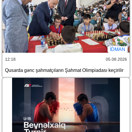
İDMAN
12:18
05.08.2026
Qusarda gənc şahmatçıların Şahmat Olimpiadası keçirilir