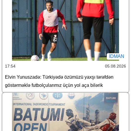
İDMAN
17:54
05.08.2026
Elvin Yunuszadə: Türkiyədə özümüzü yaxşı tərəfdən
göstərməklə futbolçularımız üçün yol aça bilərik