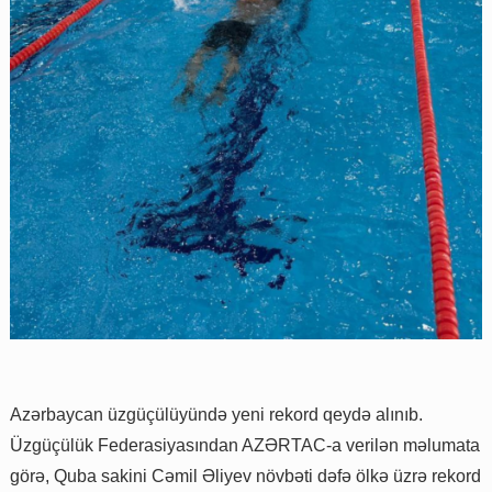
Azərbaycan üzgüçülüyündə yeni rekord qeydə alınıb.
Üzgüçülük Federasiyasından AZƏRTAC-a verilən məlumata
görə, Quba sakini Cəmil Əliyev növbəti dəfə ölkə üzrə rekord