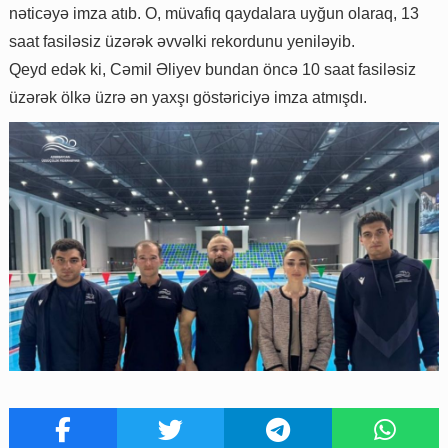
nəticəyə imza atıb. O, müvafiq qaydalara uyğun olaraq, 13
saat fasiləsiz üzərək əvvəlki rekordunu yeniləyib.
Qeyd edək ki, Cəmil Əliyev bundan öncə 10 saat fasiləsiz
üzərək ölkə üzrə ən yaxşı göstəriciyə imza atmışdı.