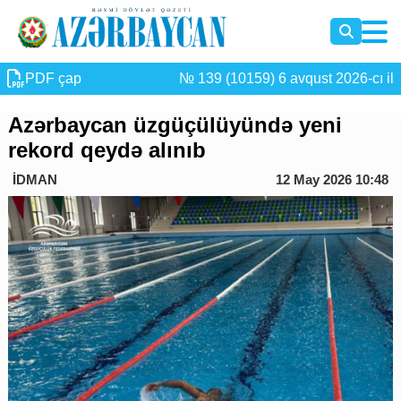
PDF çap
№ 139 (10159) 6 avqust 2026-cı il
Azərbaycan üzgüçülüyündə yeni
rekord qeydə alınıb
İDMAN
12 May 2026 10:48