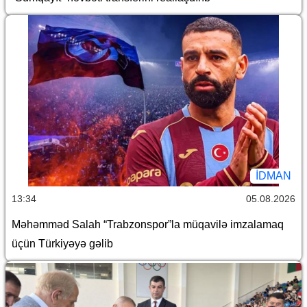
İDMAN
13:34
05.08.2026
Məhəmməd Salah “Trabzonspor”la müqavilə imzalamaq
üçün Türkiyəyə gəlib