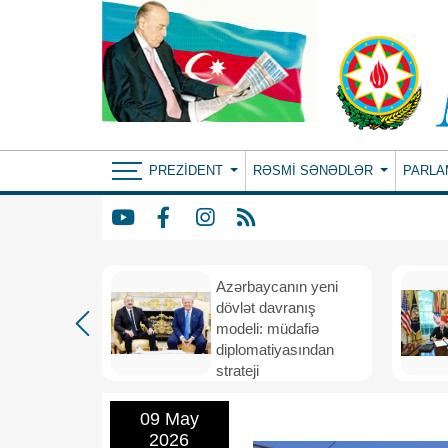
PREZIDENT
RƏSMI SƏNƏDLƏR
PARLA
Azərbaycanın yeni
bir il
dövlət davranış
ubi
modeli: müdafiə
eni
diplomatiyasından
nizamı və
strateji
n strateji
təşəbbüskarlığa
09 May
2026