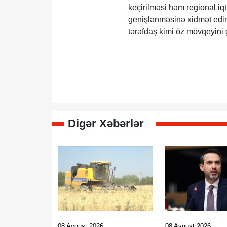
keçirilməsi həm regional iqt
genişlənməsinə xidmət edir.
tərəfdaş kimi öz mövqeyini g
Digər Xəbərlər
08 Avqust 2026
08 Avqust 2026