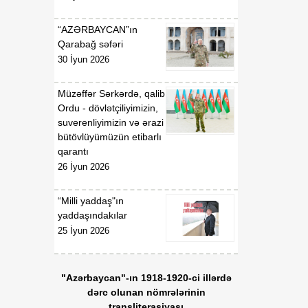
“AZƏRBAYCAN”ın
Qarabağ səfəri
30 İyun 2026
Müzəffər Sərkərdə, qalib
Ordu - dövlətçiliyimizin,
suverenliyimizin və ərazi
bütövlüyümüzün etibarlı
qarantı
26 İyun 2026
“Milli yaddaş"ın
yaddaşındakılar
25 İyun 2026
"Azərbaycan"-ın 1918-1920-ci illərdə
dərc olunan nömrələrinin
transliterasiyası