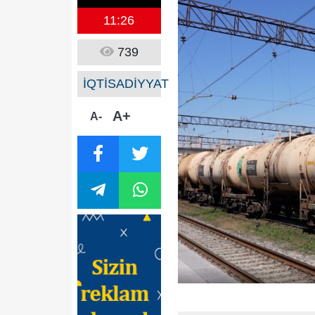
11:26
739
İQTİSADİYYAT
A+
A-