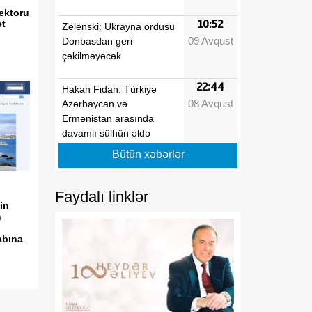
ektoru
t
10:52
Zelenski: Ukrayna ordusu
09 Avqust
Donbasdan geri
çəkilməyəcək
22:44
Hakan Fidan: Türkiyə
08 Avqust
Azərbaycan və
Ermənistan arasında
davamlı sülhün əldə
edilməsi səylərini
Bütün xəbərlər
dəstəkləyir
Faydalı linklər
22:10
Bakıdan Limaya uzanan
in
08 Avqust
yeni körpü: Azərbaycanın
n
Perudakı strateji
abına
sərmayəsi
22:00
MDU və Azərbaycan
08 Avqust
Texniki Universiteti birgə
kadr hazırlığına başlayır