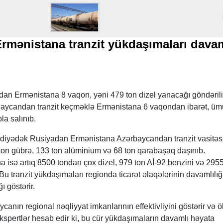
rmənistana tranzit yükdaşımaları dava
ndan Ermənistana 8 vaqon, yəni 479 ton dizel yanacağı göndəril
ycandan tranzit keçməklə Ermənistana 6 vaqondan ibarət, ü
la salınıb.
diyədək Rusiyadan Ermənistana Azərbaycandan tranzit vasitəs
 ton gübrə, 133 ton alüminium və 68 ton qarabaşaq daşınıb.
isə artıq 8500 tondan çox dizel, 979 ton Aİ-92 benzini və 2955
Bu tranzit yükdaşımaları regionda ticarət əlaqələrinin davamlılığ
ı göstərir.
canın regional nəqliyyat imkanlarının effektivliyini göstərir və ö
r. Ekspertlər hesab edir ki, bu cür yükdaşımaların davamlı həyata