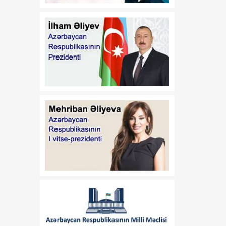
21:45
Paytaxtın Yasamal
08 Avqust
rayonunda keçirilən
ödənişsiz skrinninq
aksiyasında 400-ə yaxın
qadın müayinə olunub
21:30
Xocavənddə buldozerin
08 Avqust
minaya düşməsi ilə bağlı
araşdırma aparılır
21:15
Prezident İlham Əliyev
08 Avqust
Vaşinqton Zirvə
Görüşünün ildönümü
münasibətilə ABŞ
Prezidentinə məktub
ünvanlayıb
21:00
Vaşinqton görüşü
08 Avqust
regionda inkişaf və