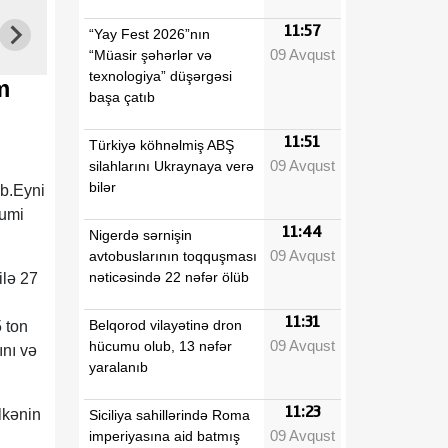
11:57
“Yay Fest 2026”nın
09 Avqust
“Müasir şəhərlər və
texnologiya” düşərgəsi
m
başa çatıb
11:51
Türkiyə köhnəlmiş ABŞ
09 Avqust
silahlarını Ukraynaya verə
bilər
ib.Eyni
mumi
11:44
Nigerdə sərnişin
09 Avqust
avtobuslarının toqquşması
nəticəsində 22 nəfər ölüb
ilə 27
11:31
Belqorod vilayətinə dron
 ton
09 Avqust
hücumu olub, 13 nəfər
ını və
yaralanıb
11:23
lkənin
Siciliya sahillərində Roma
09 Avqust
imperiyasına aid batmış