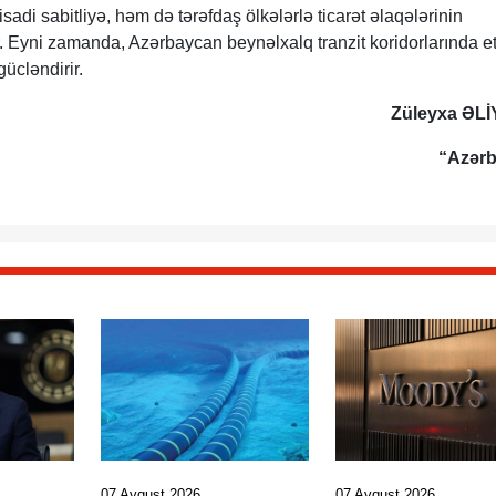
isadi sabitliyə, həm də tərəfdaş ölkələrlə ticarət əlaqələrinin
 Eyni zamanda, Azərbaycan beynəlxalq tranzit koridorlarında et
ücləndirir.
Züleyxa ƏL
“Azər
07 Avqust 2026
07 Avqust 2026