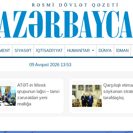
MENT
SİYASƏT
İQTİSADİYYAT
HUMANITAR
DÜNYA
İDMAN
09 Avqust 2026 13:53
ATƏT-in Minsk
Qarşılıqlı etim
qrupunun ləğvi – tarixi
söykənən strate
zərurətdən yeni
tərəfdaşlıq
reallığa