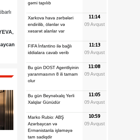
gəmi tapılıb
ibarlı
11:14
Xarkova hava zərbələri
09 Avqust
endirilib, ölənlər və
xəsarət alanlar var
İYEVA,
baycan
11:13
FIFA İnfantino ilə bağlı
09 Avqust
iddialara cavab verib
11:08
Bu gün DOST Agentliyinin
09 Avqust
yaranmasının 8 ili tamam
olur
11:05
Bu gün Beynəlxalq Yerli
09 Avqust
Xalqlar Günüdür
10:59
Marko Rubio: ABŞ
09 Avqust
Azərbaycan və
Ermənistanla işləməyə
tam sadiqdir