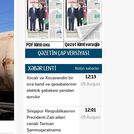
Qəzet kimi vərəqlə
PDF kimi oxu
QƏZETİN ÇAP VERSİYASI
XƏBƏR LENTİ
Bütün xəbərlər
12:13
Xocalı və Xocavəndin bir
09 Avqust
sıra kənd və qəsəbələrinin
elektrik şəbəkəsi yenidən
qurulur
12:01
Sinqapur Respublikasının
09 Avqust
Prezidenti Zati-aliləri
cənab Tarman
Şanmuqaratnama