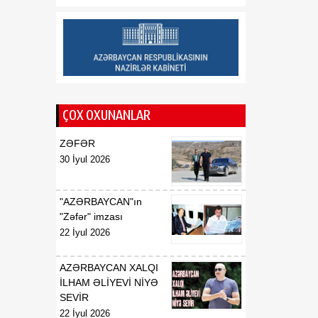
tərəqqiyə yol açıb
20:30
Vaşinqton Bəyannaməsi –
08 Avqust
qlobal xaos fonunda
işləyən sülh modeli
ÇOX OXUNANLAR
ZƏFƏR
30 İyul 2026
"AZƏRBAYCAN"ın
"Zəfər" imzası
22 İyul 2026
AZƏRBAYCAN XALQI
İLHAM ƏLİYEVİ NİYƏ
SEVİR
22 İyul 2026