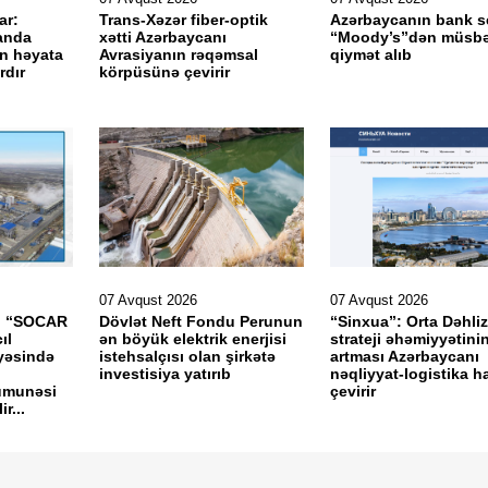
ar:
Trans-Xəzər fiber-optik
Azərbaycanın bank s
anda
xətti Azərbaycanı
“Moody’s”dən müsbə
in həyata
Avrasiyanın rəqəmsal
qiymət alıb
ırdır
körpüsünə çevirir
07 Avqust 2026
07 Avqust 2026
v: “SOCAR
Dövlət Neft Fondu Perunun
“Sinxua”: Orta Dəhliz
ıl
ən böyük elektrik enerjisi
strateji əhəmiyyətini
ayəsində
istehsalçısı olan şirkətə
artması Azərbaycanı
investisiya yatırıb
nəqliyyat-logistika h
ümunəsi
çevirir
r...