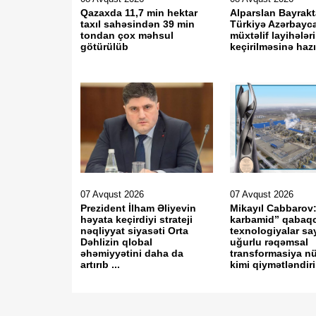
Qazaxda 11,7 min hektar
Alparslan Bayrakt
taxıl sahəsindən 39 min
Türkiyə Azərbayc
tondan çox məhsul
müxtəlif layihələr
götürülüb
keçirilməsinə haz
07 Avqust 2026
07 Avqust 2026
Prezident İlham Əliyevin
Mikayıl Cabbaro
həyata keçirdiyi strateji
karbamid” qabaqc
nəqliyyat siyasəti Orta
texnologiyalar s
Dəhlizin qlobal
uğurlu rəqəmsal
əhəmiyyətini daha da
transformasiya n
artırıb ...
kimi qiymətləndirili