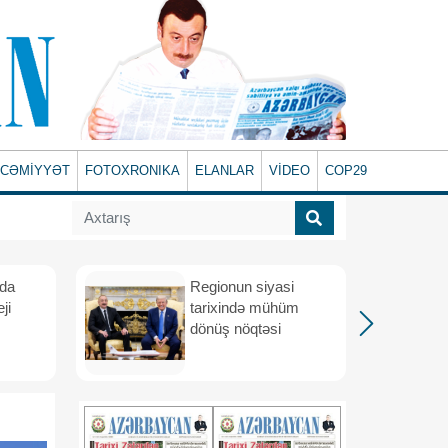
CƏMİYYƏT
FOTOXRONIKA
ELANLAR
VİDEO
COP29
ada
Regionun siyasi
ji
tarixində mühüm
dönüş nöqtəsi