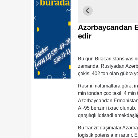
Azərbaycandan E
edir
Bu gün Biləcəri stansiyası
zamanda, Rusiyadan Azərba
çəkisi 402 ton olan gübrə yo
Rəsmi məlumatlara görə, in
min tondan çox taxıl, 4 min
Azərbaycandan Ermənistana 
Aİ-95 benzini ixrac olunub. 
qarşılıqlı iqtisadi əməkdaşlığ
Bu tranzit daşımalar Azərbay
logistik potensialını artırı