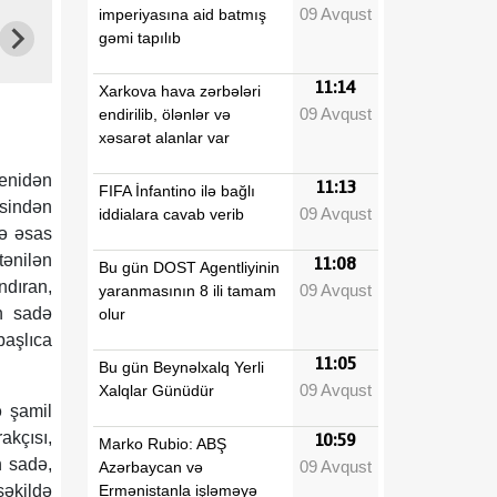
09 Avqust
imperiyasına aid batmış
gəmi tapılıb
11:14
Xarkova hava zərbələri
09 Avqust
endirilib, ölənlər və
xəsarət alanlar var
yenidən
11:13
FIFA İnfantino ilə bağlı
əsindən
09 Avqust
iddialara cavab verib
yə əsas
tənilən
11:08
Bu gün DOST Agentliyinin
ndıran,
09 Avqust
yaranmasının 8 ili tamam
ən sadə
olur
aşlıca
11:05
Bu gün Beynəlxalq Yerli
09 Avqust
Xalqlar Günüdür
ə şamil
akçısı,
10:59
Marko Rubio: ABŞ
n sadə,
09 Avqust
Azərbaycan və
Ermənistanla işləməyə
şəkildə