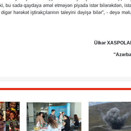
i, bu sadə qaydaya əməl etməyən piyada istər bilərəkdən, ist
digər hərəkət iştirakçılarının taleyini dəyişə bilər”, - deyə mə
Ülkər XASPOLA
“Azərb