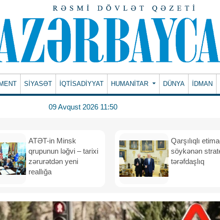
MENT
SİYASƏT
İQTİSADİYYAT
HUMANITAR
DÜNYA
İDMAN
09 Avqust 2026 11:50
ATƏT-in Minsk
Qarşılıqlı etim
qrupunun ləğvi – tarixi
söykənən strate
zərurətdən yeni
tərəfdaşlıq
reallığa