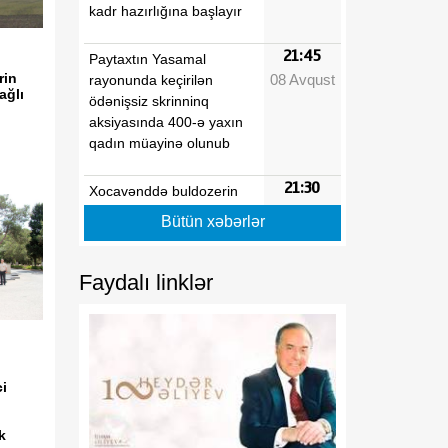
kadr hazırlığına başlayır
21:45
Paytaxtın Yasamal
rin
08 Avqust
rayonunda keçirilən
ağlı
ödənişsiz skrinninq
aksiyasında 400-ə yaxın
qadın müayinə olunub
21:30
Xocavənddə buldozerin
08 Avqust
minaya düşməsi ilə bağlı
Bütün xəbərlər
araşdırma aparılır
Faydalı linklər
21:15
Prezident İlham Əliyev
08 Avqust
Vaşinqton Zirvə
Görüşünün ildönümü
münasibətilə ABŞ
Prezidentinə məktub
ünvanlayıb
i
21:00
Vaşinqton görüşü
k