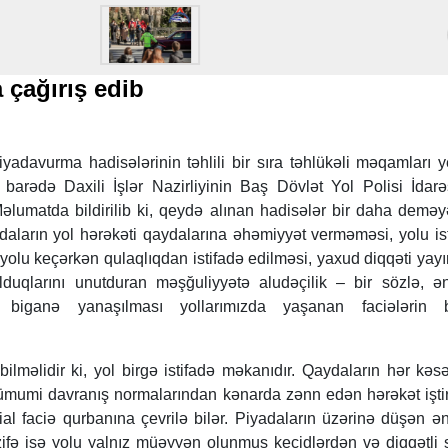
 çağırış edib
adavurma hadisələrinin təhlili bir sıra təhlükəli məqamları 
u barədə Daxili İşlər Nazirliyinin Baş Dövlət Yol Polisi İdar
əlumatda bildirilib ki, qeydə alınan hadisələr bir daha demə
adaların yol hərəkəti qaydalarına əhəmiyyət verməməsi, yolu is
yolu keçərkən qulaqlıqdan istifadə edilməsi, yaxud diqqəti yayı
lduqlarını unutduran məşğuliyyətə aludəçilik – bir sözlə, 
na biganə yanaşılması yollarımızda yaşanan faciələrin b
ı bilməlidir ki, yol birgə istifadə məkanıdır. Qaydaların hər kəs
ümumi davranış normalarından kənarda zənn edən hərəkət iştir
l faciə qurbanına çevrilə bilər. Piyadaların üzərinə düşən ə
zifə isə yolu yalnız müəyyən olunmuş keçidlərdən və diqqətli 