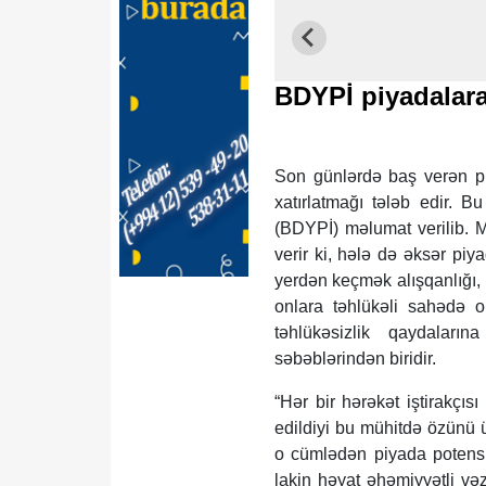
BDYPİ piyadalara
Son günlərdə baş verən piy
xatırlatmağı tələb edir. B
(BDYPİ) məlumat verilib. M
verir ki, hələ də əksər piy
yerdən keçmək alışqanlığı, 
onlara təhlükəli sahədə o
təhlükəsizlik qaydaları
səbəblərindən biridir.
“Hər bir hərəkət iştirakçıs
edildiyi bu mühitdə özünü 
o cümlədən piyada potensia
lakin həyat əhəmiyyətli və