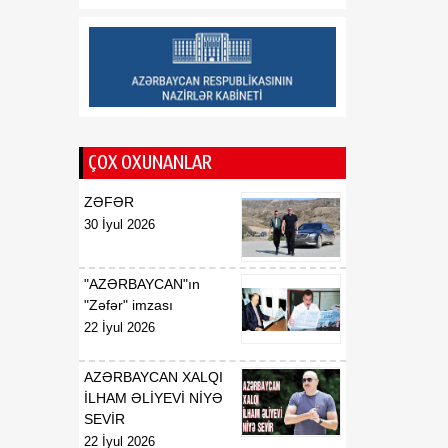
08 Avqust
Xidmətinin məlumatı
19:30
Milli Kitabxanada yazıçı
08 Avqust
Əlisa Nicatın 90 illik
yubileyinə həsr edilmiş
kitab sərgisi təqdim olunub
ÇOX OXUNANLAR
ZƏFƏR
30 İyul 2026
"AZƏRBAYCAN"ın
"Zəfər" imzası
22 İyul 2026
AZƏRBAYCAN XALQI
İLHAM ƏLİYEVİ NİYƏ
SEVİR
22 İyul 2026