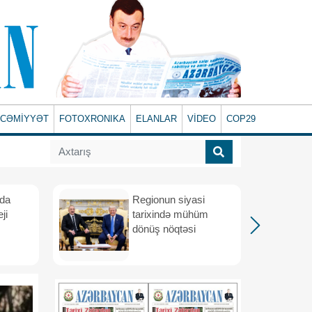
CƏMİYYƏT
FOTOXRONIKA
ELANLAR
VİDEO
COP29
ada
Regionun siyasi
ji
tarixində mühüm
dönüş nöqtəsi