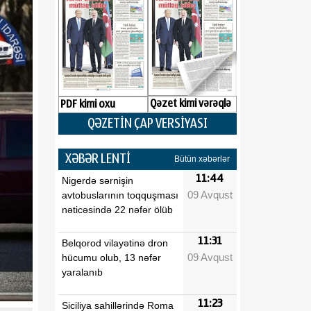
Qəzet kimi vərəqlə
PDF kimi oxu
QƏZETİN ÇAP VERSİYASI
XƏBƏR LENTİ
Bütün xəbərlər
11:44
Nigerdə sərnişin
09 Avqust
avtobuslarının toqquşması
nəticəsində 22 nəfər ölüb
11:31
Belqorod vilayətinə dron
09 Avqust
hücumu olub, 13 nəfər
yaralanıb
11:23
Siciliya sahillərində Roma