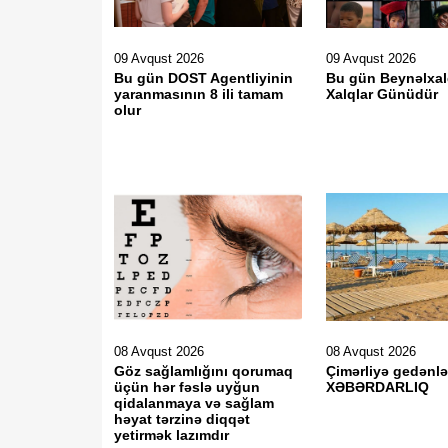
09 Avqust 2026
09 Avqust 2026
Bu gün DOST Agentliyinin
Bu gün Beynəlxalq
yaranmasının 8 ili tamam
Xalqlar Günüdür
olur
08 Avqust 2026
08 Avqust 2026
Göz sağlamlığını qorumaq
Çimərliyə gedənlə
üçün hər fəslə uyğun
XƏBƏRDARLIQ
qidalanmaya və sağlam
həyat tərzinə diqqət
yetirmək lazımdır