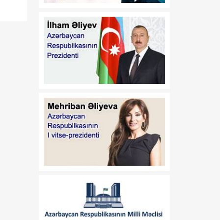
08 Avqust
regionda inkişaf və
tərəqqiyə yol açıb
20:30
Vaşinqton Bəyannaməsi –
08 Avqust
qlobal xaos fonunda
işləyən sülh modeli
20:15
Türk ekspert: Vaşinqton
08 Avqust
görüşü Prezident İlham
Əliyevin diplomatiyasının
növbəti uğurudur
20:00
Nika Çitadze: Azərbaycan
08 Avqust
ilə Ermənistan arasında
əldə olunan razılaşma
sülh prosesinin
yekunlaşması üçün zəmin
yaradıb
19:45
Prezidentin Mətbuat