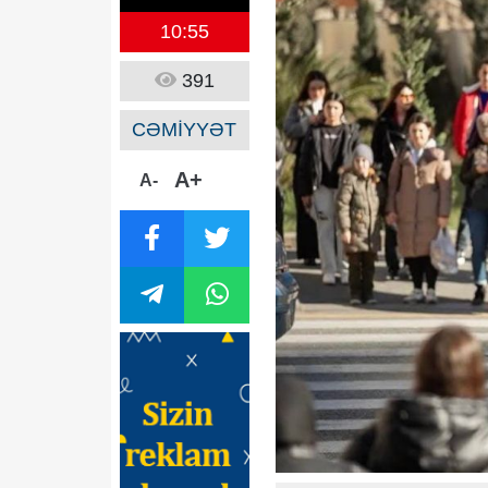
10:55
391
CƏMİYYƏT
A+
A-