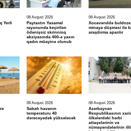
08 Avqust 2026
08 Avqust 2026
 Yerli
Paytaxtın Yasamal
Xocavənddə buldoze
rayonunda keçirilən
minaya düşməsi ilə b
ödənişsiz skrinninq
araşdırma aparılır
aksiyasında 400-ə yaxın
qadın müayinə olunub
08 Avqust 2026
08 Avqust 2026
rə
Sabah havanın
Azərbaycan
temperaturu 40
Respublikasının xaric
dərəcəyədək yüksələcək
ölkələrdəki hərbi
attaşelərinin və
nümayəndələrinin illi