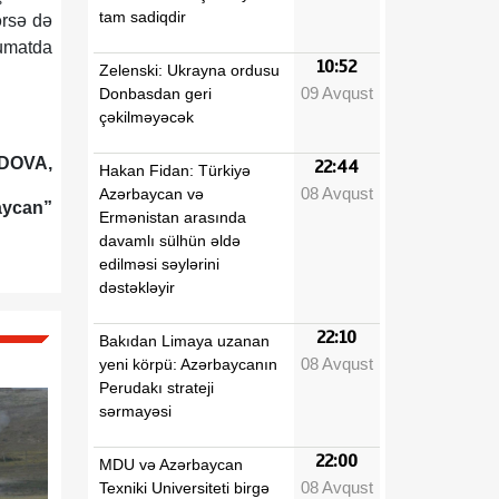
tam sadiqdir
ərsə də
lumatda
10:52
Zelenski: Ukrayna ordusu
09 Avqust
Donbasdan geri
çəkilməyəcək
DOVA,
22:44
Hakan Fidan: Türkiyə
08 Avqust
Azərbaycan və
aycan”
Ermənistan arasında
davamlı sülhün əldə
edilməsi səylərini
dəstəkləyir
22:10
Bakıdan Limaya uzanan
08 Avqust
yeni körpü: Azərbaycanın
Perudakı strateji
sərmayəsi
22:00
MDU və Azərbaycan
08 Avqust
Texniki Universiteti birgə