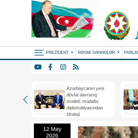
PREZIDENT
RƏSMI SƏNƏDLƏR
PARLA
Azərbaycanın yeni
bir il
dövlət davranış
ubi
modeli: müdafiə
eni
diplomatiyasından
nizamı və
strateji
n strateji
təşəbbüskarlığa
12 May
2026