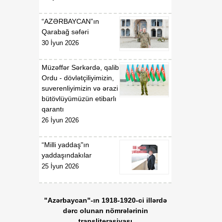
“AZƏRBAYCAN”ın
Qarabağ səfəri
30 İyun 2026
Müzəffər Sərkərdə, qalib
Ordu - dövlətçiliyimizin,
suverenliyimizin və ərazi
bütövlüyümüzün etibarlı
qarantı
26 İyun 2026
“Milli yaddaş"ın
yaddaşındakılar
25 İyun 2026
"Azərbaycan"-ın 1918-1920-ci illərdə
dərc olunan nömrələrinin
transliterasiyası