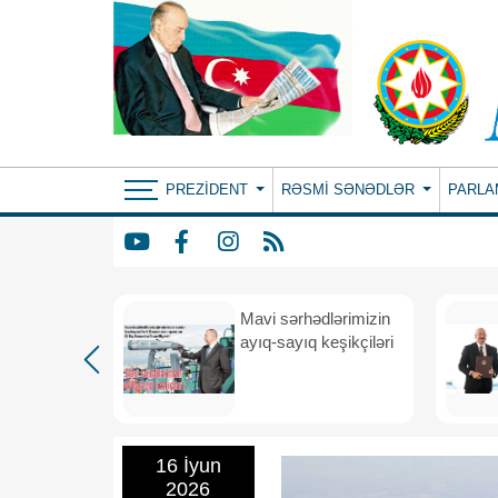
PREZIDENT
RƏSMI SƏNƏDLƏR
PARLA
Mavi sərhədlərimizin
nın
ayıq-sayıq keşikçiləri
eni dövr
16 İyun
2026