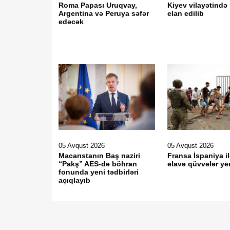
Roma Papası Uruqvay,
Kiyev vilayətind
Argentina və Peruya səfər
elan edilib
edəcək
05 Avqust 2026
05 Avqust 2026
Macarıstanın Baş naziri
Fransa İspaniya i
“Pakş” AES-də böhran
əlavə qüvvələr yer
fonunda yeni tədbirləri
açıqlayıb