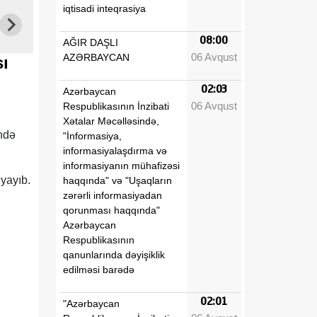
iqtisadi inteqrasiya
08:00
AĞIR DAŞLI
06 Avqust
AZƏRBAYCAN
ı
02:03
Azərbaycan
06 Avqust
Respublikasının İnzibati
Xətalar Məcəlləsində,
ndə
"İnformasiya,
informasiyalaşdırma və
informasiyanın mühafizəsi
yayıb.
haqqında" və "Uşaqların
zərərli informasiyadan
qorunması haqqında"
Azərbaycan
Respublikasının
qanunlarında dəyişiklik
edilməsi barədə
02:01
"Azərbaycan