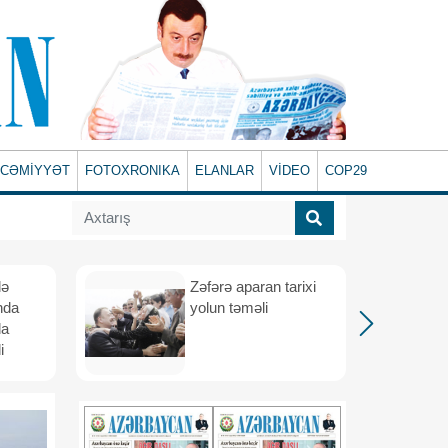
CƏMİYYƏT
FOTOXRONIKA
ELANLAR
VİDEO
COP29
lə
Zəfərə aparan tarixi
nda
yolun təməli
da
i