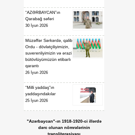
Fərmanında dəyişiklik
edilməsi haqqında”
“AZƏRBAYCAN”ın
Azərbaycan Respublikası
Qarabağ səfəri
Prezidentinin 2026-cı il 15
30 İyun 2026
yanvar tarixli 578 nömrəli
Fərmanının icrası ilə
əlaqədar Azərbaycan
Müzəffər Sərkərdə, qalib
Respublikası Nazirlər
Ordu - dövlətçiliyimizin,
Kabinetinin bəzi
suverenliyimizin və ərazi
qərarlarında dəyişiklik
bütövlüyümüzün etibarlı
edilməsi barədə
qarantı
26 İyun 2026
01:55
“Məişət zorakılığı ilə bağlı
06 Avqust
məlumat bankının təşkili
“Milli yaddaş"ın
və aparılması
yaddaşındakılar
Qaydaları”nın təsdiq
25 İyun 2026
edilməsi haqqında”
Azərbaycan Respublikası
Nazirlər Kabinetinin 2011-
"Azərbaycan"-ın 1918-1920-ci illərdə
ci il 19 dekabr tarixli 207
dərc olunan nömrələrinin
nömrəli Qərarında
transliterasiyası