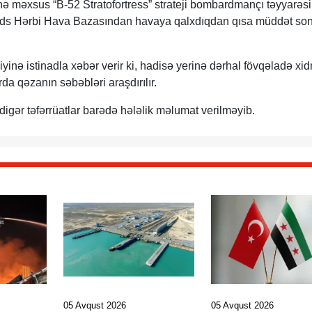
 məxsus “B-52 Stratofortress” strateji bombardmançı təyyarəsi
ards Hərbi Hava Bazasından havaya qalxdıqdan qısa müddət so
nə istinadla xəbər verir ki, hadisə yerinə dərhal fövqəladə xi
da qəzanın səbəbləri araşdırılır.
 digər təfərrüatlar barədə hələlik məlumat verilməyib.
05 Avqust 2026
05 Avqust 2026