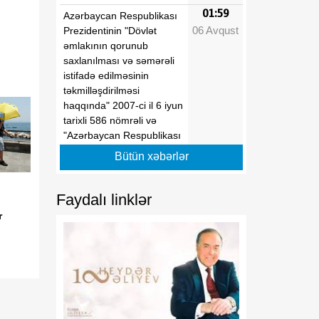
01:59
Azərbaycan Respublikası
06 Avqust
Prezidentinin "Dövlət
əmlakının qorunub
saxlanılması və səmərəli
istifadə edilməsinin
təkmilləşdirilməsi
haqqında" 2007-ci il 6 iyun
tarixli 586 nömrəli və
"Azərbaycan Respublikası
İqtisadiyyat Nazirliyinin
Bütün xəbərlər
fəaliyyətinin təmin edilməsi
və "Azərbaycan
Respublikasının
Faydalı linklər
İqtisadiyyat Nazirliyi
r
haqqında Əsasnamə"nin
təsdiqi və "Azərbaycan
Respublikası İqtisadiyyat
Nazirliyinin fəaliyyətinin
təmin edilməsi və
"Azərbaycan Respublikası
İqtisadi İnkişaf Nazirliyinin