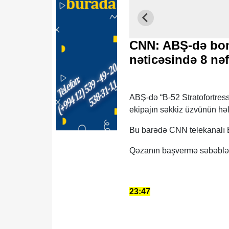
CNN: ABŞ-də bom
nəticəsində 8 n
ABŞ-də “B-52 Stratofortres
ekipajın səkkiz üzvünün həl
Bu barədə CNN telekanalı E
Qəzanın başvermə səbəbləri
23:47