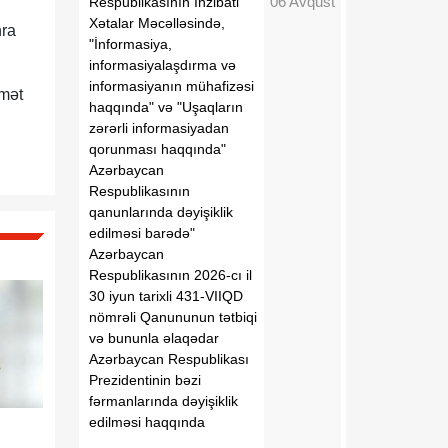
06 Avqust
Respublikasının İnzibati
Xətalar Məcəlləsində,
nra
"İnformasiya,
informasiyalaşdırma və
informasiyanın mühafizəsi
dmət
haqqında" və "Uşaqların
zərərli informasiyadan
qorunması haqqında"
Azərbaycan
Respublikasının
qanunlarında dəyişiklik
edilməsi barədə"
Azərbaycan
Respublikasının 2026-cı il
30 iyun tarixli 431-VIIQD
nömrəli Qanununun tətbiqi
və bununla əlaqədar
Azərbaycan Respublikası
Prezidentinin bəzi
fərmanlarında dəyişiklik
edilməsi haqqında