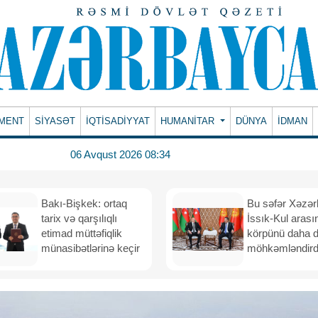
MENT
SİYASƏT
İQTİSADİYYAT
HUMANITAR
DÜNYA
İDMAN
06 Avqust 2026 08:34
Bakı-Bişkek: ortaq
Bu səfər Xəzər
tarix və qarşılıqlı
İssık-Kul arası
etimad müttəfiqlik
körpünü daha 
münasibətlərinə keçir
möhkəmləndird