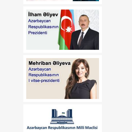
fəaliyyətinin
təkmilləşdirilməsi ilə bağlı
tədbirlər haqqında"
Azərbaycan Respublikası
Prezidentinin 2006-cı il 28
dekabr tarixli 504 nömrəli
Fərmanında dəyişikliklər
edilməsi barədə" 2014-cü
il 20 fevral tarixli 111
nömrəli Fərmanında
dəyişiklik edilməsi
haqqında" Azərbaycan
Respublikası Prezidentinin
2019-cu il 30 dekabr tarixli
911 nömrəli Fərmanında
dəyişiklik edilməsi barədə"
2020-ci il 12 may tarixli
1017 nömrəli
fərmanlarında dəyişiklik
edilməsi haqqında