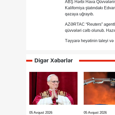
ABŞ Hərbi Hava Qüvvələrinə
Kaliforniya ştatındakı Edv
qəzaya uğrayıb.
AZƏRTAC “Reuters” agentliyi
qüvvələri cəlb olunub. Hazır
Təyyarə heyətinin taleyi və
Digər Xəbərlər
05 Avqust 2026
05 Avqust 2026