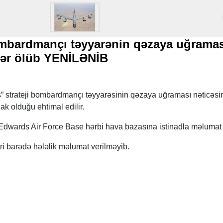
bardmançı təyyarənin qəzaya uğramas
əfər ölüb YENİLƏNİB
s” strateji bombardmançı təyyarəsinin qəzaya uğraması nəticəsi
ak olduğu ehtimal edilir.
dwards Air Force Base hərbi hava bazasına istinadla məlumat 
 barədə hələlik məlumat verilməyib.