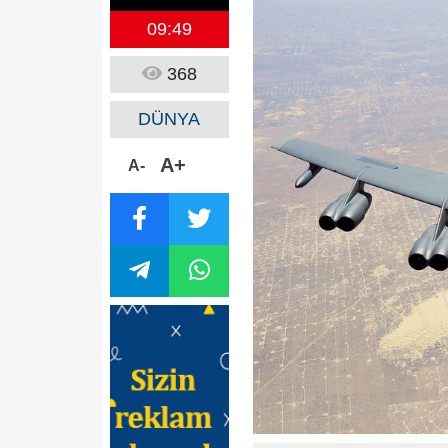
09:49
368
DÜNYA
A+
A-