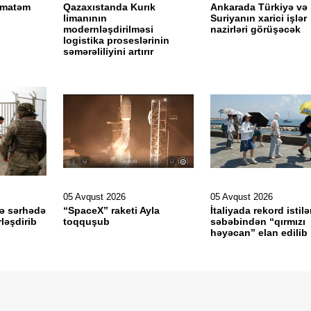
ə matəm
Qazaxıstanda Kurık
Ankarada Türkiyə və
limanının
Suriyanın xarici işlər
modernləşdirilməsi
nazirləri görüşəcək
logistika proseslərinin
səmərəliliyini artırır
05 Avqust 2026
05 Avqust 2026
lə sərhədə
“SpaceX” raketi Ayla
İtaliyada rekord istilə
ləşdirib
toqquşub
səbəbindən “qırmızı
həyəcan” elan edilib