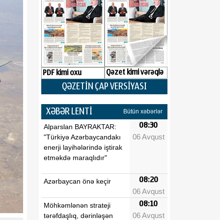
Qəzet kimi vərəqlə
PDF kimi oxu
QƏZETİN ÇAP VERSİYASI
XƏBƏR LENTİ
Bütün xəbərlər
08:30
Alparslan BAYRAKTAR:
06 Avqust
"Türkiyə Azərbaycandakı
enerji layihələrində iştirak
etməkdə maraqlıdır"
08:20
Azərbaycan önə keçir
06 Avqust
08:10
Möhkəmlənən strateji
06 Avqust
tərəfdaşlıq, dərinləşən