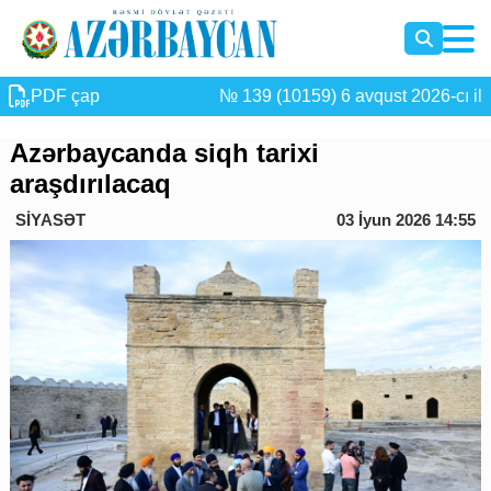
PDF çap
№ 139 (10159) 6 avqust 2026-cı il
Azərbaycanda siqh tarixi
araşdırılacaq
SİYASƏT
03 İyun 2026 14:55