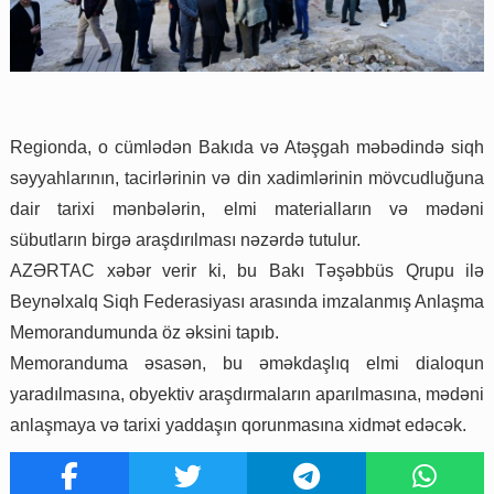
Regionda, o cümlədən Bakıda və Atəşgah məbədində siqh
səyyahlarının, tacirlərinin və din xadimlərinin mövcudluğuna
dair tarixi mənbələrin, elmi materialların və mədəni
sübutların birgə araşdırılması nəzərdə tutulur.
AZƏRTAC xəbər verir ki, bu Bakı Təşəbbüs Qrupu ilə
Beynəlxalq Siqh Federasiyası arasında imzalanmış Anlaşma
Memorandumunda öz əksini tapıb.
Memoranduma əsasən, bu əməkdaşlıq elmi dialoqun
yaradılmasına, obyektiv araşdırmaların aparılmasına, mədəni
anlaşmaya və tarixi yaddaşın qorunmasına xidmət edəcək.