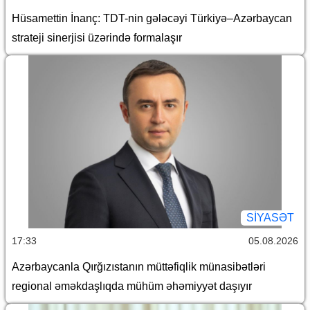
Hüsamettin İnanç: TDT-nin gələcəyi Türkiyə–Azərbaycan
strateji sinerjisi üzərində formalaşır
SİYASƏT
17:33
05.08.2026
Azərbaycanla Qırğızıstanın müttəfiqlik münasibətləri
regional əməkdaşlıqda mühüm əhəmiyyət daşıyır