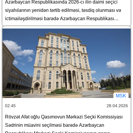
Azərbaycan Respublikasında 2026-cı ilin daimi seçici
siyahılarının yenidən tərtib edilməsi, təsdiq olunması və
ictimailəşdirilməsi barədə Azərbaycan Respublikası
Mərkəzi Seçki Komissiyasının qərarı
MSK
02:45
28.04.2026
Rövzət Afət oğlu Qasımovun Mərkəzi Seçki Komissiyası
Sədrinin müavini seçilməsi barədə Azərbaycan