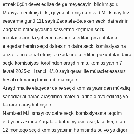
etmək üçün dəvət edilsə də gəlməyəcəyini bildirmişdir.
Müəyyən edilmişdir ki, qeydə alınmış namizəd M.İ.İsmayılov
səsvermə günü 111 saylı Zaqatala-Balakən seçki dairəsinin
Zaqatala bələdiyyəsinə səsvermə keçirilən seçki
məntəqələrində yol verilməsi iddia edilən pozuntularla
əlaqədar həmin seçki dairəsinin dairə seçki komissiyasına
ərizə ilə müraciət etmiş, ərizədə iddia edilən pozuntular dairə
seçki komissiyası tərəfindən araşdırılmış, komissiyanın 7
fevral 2025-ci il tarixli 4/10 saylı qərarı ilə müraciət əsassız
hesab olunaraq təmin edilməmişdir.
Araşdırma ilə əlaqədar dairə seçki komissiyasından müvafiq
sənədlər alınaraq araşdırma materiallarına əlavə edilmiş və
təkrarən araşdırılmışdır.
Namizəd M.İ.İsmayılov dairə seçki komissiyasına təqdim
etdiyi ərizəsində Zaqatala bələdiyyəsinə seçkilər keçirilən
12 məntəqə seçki komissiyasının hamısında bu və ya digər