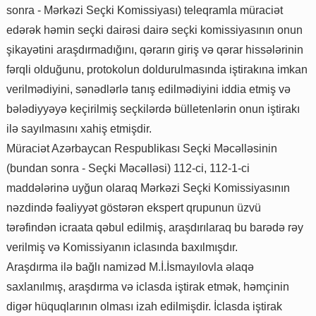
sonra - Mərkəzi Seçki Komissiyası) teleqramla müraciət
edərək həmin seçki dairəsi dairə seçki komissiyasının onun
şikayətini araşdırmadığını, qərarın giriş və qərar hissələrinin
fərqli olduğunu, protokolun doldurulmasında iştirakına imkan
verilmədiyini, sənədlərlə tanış edilmədiyini iddia etmiş və
bələdiyyəyə keçirilmiş seçkilərdə bülletenlərin onun iştirakı
ilə sayılmasını xahiş etmişdir.
Müraciət Azərbaycan Respublikası Seçki Məcəlləsinin
(bundan sonra - Seçki Məcəlləsi) 112-ci, 112-1-ci
maddələrinə uyğun olaraq Mərkəzi Seçki Komissiyasının
nəzdində fəaliyyət göstərən ekspert qrupunun üzvü
tərəfindən icraata qəbul edilmiş, araşdırılaraq bu barədə rəy
verilmiş və Komissiyanın iclasında baxılmışdır.
Araşdırma ilə bağlı namizəd M.İ.İsmayılovla əlaqə
saxlanılmış, araşdırma və iclasda iştirak etmək, həmçinin
digər hüquqlarının olması izah edilmişdir. İclasda iştirak