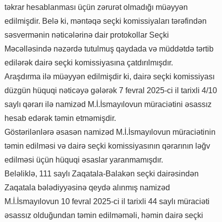
təkrar hesablanması üçün zərurət olmadığı müəyyən
edilmişdir. Belə ki, məntəqə seçki komissiyaları tərəfindən
səsvermənin nəticələrinə dair protokollar Seçki
Məcəlləsində nəzərdə tutulmuş qaydada və müddətdə tərtib
edilərək dairə seçki komissiyasına çatdırılmışdır.
Araşdırma ilə müəyyən edilmişdir ki, dairə seçki komissiyası
düzgün hüquqi nəticəyə gələrək 7 fevral 2025-ci il tarixli 4/10
saylı qərarı ilə namizəd M.İ.İsmayılovun müraciətini əsassız
hesab edərək təmin etməmişdir.
Göstərilənlərə əsasən namizəd M.İ.İsmayılovun müraciətinin
təmin edilməsi və dairə seçki komissiyasının qərarının ləğv
edilməsi üçün hüquqi əsaslar yaranmamışdır.
Beləliklə, 111 saylı Zaqatala-Balakən seçki dairəsindən
Zaqatala bələdiyyəsinə qeydə alınmış namizəd
M.İ.İsmayılovun 10 fevral 2025-ci il tarixli 44 saylı müraciəti
əsassız olduğundan təmin edilməməli, həmin dairə seçki