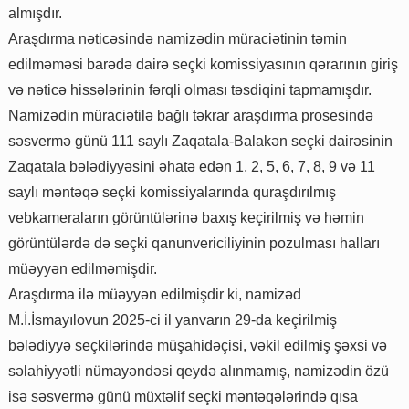
almışdır.
Araşdırma nəticəsində namizədin müraciətinin təmin
edilməməsi barədə dairə seçki komissiyasının qərarının giriş
və nəticə hissələrinin fərqli olması təsdiqini tapmamışdır.
Namizədin müraciətilə bağlı təkrar araşdırma prosesində
səsvermə günü 111 saylı Zaqatala-Balakən seçki dairəsinin
Zaqatala bələdiyyəsini əhatə edən 1, 2, 5, 6, 7, 8, 9 və 11
saylı məntəqə seçki komissiyalarında quraşdırılmış
vebkameraların görüntülərinə baxış keçirilmiş və həmin
görüntülərdə də seçki qanunvericiliyinin pozulması halları
müəyyən edilməmişdir.
Araşdırma ilə müəyyən edilmişdir ki, namizəd
M.İ.İsmayılovun 2025-ci il yanvarın 29-da keçirilmiş
bələdiyyə seçkilərində müşahidəçisi, vəkil edilmiş şəxsi və
səlahiyyətli nümayəndəsi qeydə alınmamış, namizədin özü
isə səsvermə günü müxtəlif seçki məntəqələrində qısa