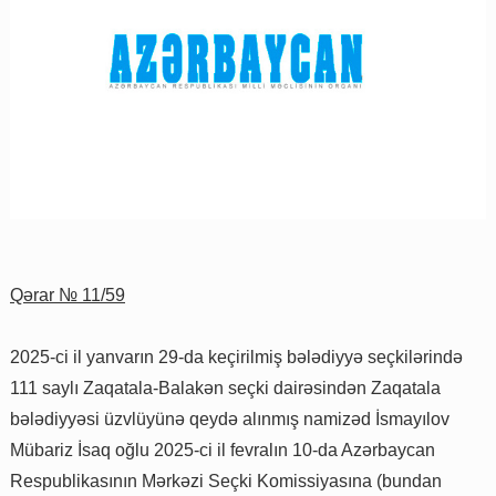
Qərar № 11/59
2025-ci il yanvarın 29-da keçirilmiş bələdiyyə seçkilərində
111 saylı Zaqatala-Balakən seçki dairəsindən Zaqatala
bələdiyyəsi üzvlüyünə qeydə alınmış namizəd İsmayılov
Mübariz İsaq oğlu 2025-ci il fevralın 10-da Azərbaycan
Respublikasının Mərkəzi Seçki Komissiyasına (bundan