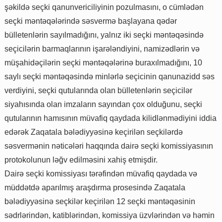
şəkildə seçki qanunvericiliyinin pozulmasını, o cümlədən
seçki məntəqələrində səsvermə başlayana qədər
bülletenlərin sayılmadığını, yalnız iki seçki məntəqəsində
seçicilərin barmaqlarının işarələndiyini, namizədlərin və
müşahidəçilərin seçki məntəqələrinə buraxılmadığını, 10
saylı seçki məntəqəsində minlərlə seçicinin qanunazidd səs
verdiyini, seçki qutularında olan bülletenlərin seçicilər
siyahısında olan imzaların sayından çox olduğunu, seçki
qutularının hamısının müvafiq qaydada kilidlənmədiyini iddia
edərək Zaqatala bələdiyyəsinə keçirilən seçkilərdə
səsvermənin nəticələri haqqında dairə seçki komissiyasının
protokolunun ləğv edilməsini xahiş etmişdir.
Dairə seçki komissiyası tərəfindən müvafiq qaydada və
müddətdə aparılmış araşdırma prosesində Zaqatala
bələdiyyəsinə seçkilər keçirilən 12 seçki məntəqəsinin
sədrlərindən, katiblərindən, komissiya üzvlərindən və həmin