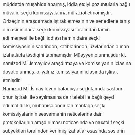
müddətdə müşahidə aparmış, iddia etdiyi pozuntularla bağlı
müvafiq seçki komissiyalarına müraciət etməmişdir.
Ərizəçinin araşdırmada iştirak etməsinin və sənədlərlə tanış
olmasının dairə seçki komissiyası tərəfindən təmin
edilməməsi ilə bağlı iddiası həmin dairə seçki
komissiyasının sədrindən, katiblərindən, üzvlərindən alınan
izahatlarla təsdiqini tapmamışdır. Müəyyən olunmuşdur ki,
namizəd M.İ.İsmayılov araşdırmaya və komissiyanın iclasına
dəvət olunmuş, o, yalnız komissiyanın iclasında iştirak
etmişdir.
Namizəd M.İ.İsmayılovun bələdiyyə seçkilərində səslərin
onun iştirakı ilə sayılmasına dair tələbi ilə bağlı qeyd
edilməlidir ki, mübahisələndirilən məntəqə seçki
komissiyalarının səsvermənin nəticələrinə dair
protokollarının araşdırılması nəticəsində və müxtəlif seçki
subyektləri tərəfindən verilmiş izahatlar əsasında səslərin