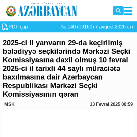
PDF çap
№ 140 (10160) 7 avqust 2026-cı il
2025-ci il yanvarın 29-da keçirilmiş
bələdiyyə seçkilərində Mərkəzi Seçki
Komissiyasına daxil olmuş 10 fevral
2025-ci il tarixli 44 saylı müraciətə
baxılmasına dair Azərbaycan
Respublikası Mərkəzi Seçki
Komissiyasının qərarı
MSK
13 Fevral 2025 00:59