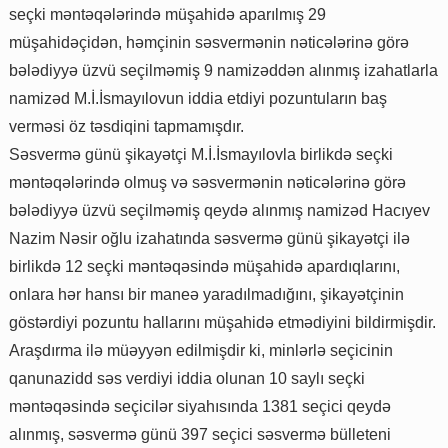
seçki məntəqələrində müşahidə aparılmış 29
müşahidəçidən, həmçinin səsvermənin nəticələrinə görə
bələdiyyə üzvü seçilməmiş 9 namizəddən alınmış izahatlarla
namizəd M.İ.İsmayılovun iddia etdiyi pozuntuların baş
verməsi öz təsdiqini tapmamışdır.
Səsvermə günü şikayətçi M.İ.İsmayılovla birlikdə seçki
məntəqələrində olmuş və səsvermənin nəticələrinə görə
bələdiyyə üzvü seçilməmiş qeydə alınmış namizəd Hacıyev
Nazim Nəsir oğlu izahatında səsvermə günü şikayətçi ilə
birlikdə 12 seçki məntəqəsində müşahidə apardıqlarını,
onlara hər hansı bir maneə yaradılmadığını, şikayətçinin
göstərdiyi pozuntu hallarını müşahidə etmədiyini bildirmişdir.
Araşdırma ilə müəyyən edilmişdir ki, minlərlə seçicinin
qanunazidd səs verdiyi iddia olunan 10 saylı seçki
məntəqəsində seçicilər siyahısında 1381 seçici qeydə
alınmış, səsvermə günü 397 seçici səsvermə bülleteni