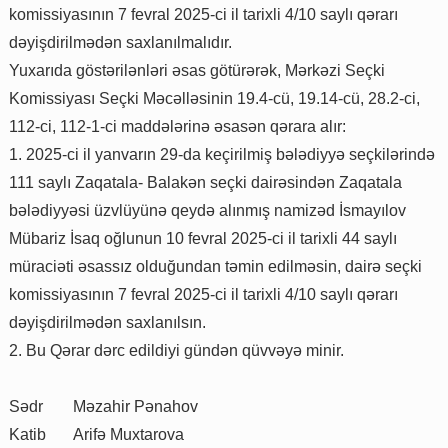
komissiyasının 7 fevral 2025-ci il tarixli 4/10 saylı qərarı
dəyişdirilmədən saxlanılmalıdır.
Yuxarıda göstərilənləri əsas götürərək, Mərkəzi Seçki
Komissiyası Seçki Məcəlləsinin 19.4-cü, 19.14-cü, 28.2-ci,
112-ci, 112-1-ci maddələrinə əsasən qərara alır:
1. 2025-ci il yanvarın 29-da keçirilmiş bələdiyyə seçkilərində
111 saylı Zaqatala- Balakən seçki dairəsindən Zaqatala
bələdiyyəsi üzvlüyünə qeydə alınmış namizəd İsmayılov
Mübariz İsaq oğlunun 10 fevral 2025-ci il tarixli 44 saylı
müraciəti əsassız olduğundan təmin edilməsin, dairə seçki
komissiyasının 7 fevral 2025-ci il tarixli 4/10 saylı qərarı
dəyişdirilmədən saxlanılsın.
2. Bu Qərar dərc edildiyi gündən qüvvəyə minir.
Sədr
Məzahir Pənahov
Katib
Arifə Muxtarova