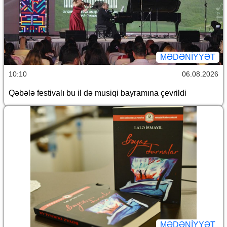
MƏDƏNIYYƏT
10:10
06.08.2026
Qəbələ festivalı bu il də musiqi bayramına çevrildi
MƏDƏNIYYƏT