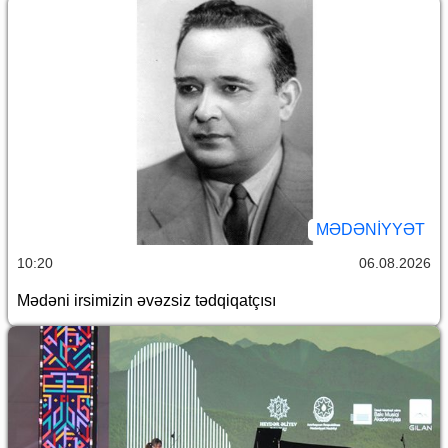
MƏDƏNIYYƏT
10:20
06.08.2026
Mədəni irsimizin əvəzsiz tədqiqatçısı