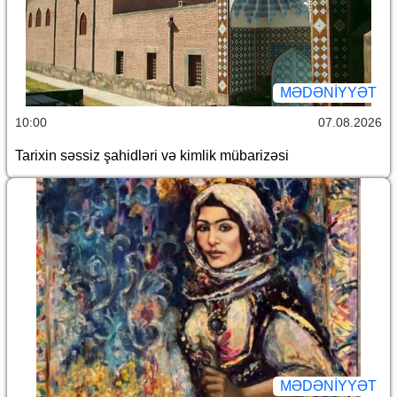
MƏDƏNIYYƏT
10:00
07.08.2026
Tarixin səssiz şahidləri və kimlik mübarizəsi
MƏDƏNIYYƏT