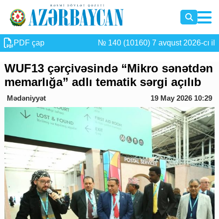
PDF çap
№ 140 (10160) 7 avqust 2026-cı il
WUF13 çərçivəsində “Mikro sənətdən
memarlığa” adlı tematik sərgi açılıb
Mədəniyyət
19 May 2026 10:29