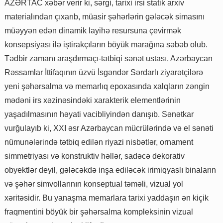
AZƏRTAC xəbər verir ki, sərgi, tarixi irsi statik arxiv
materialından çıxarıb, müasir şəhərlərin gələcək simasını
müəyyən edən dinamik layihə resursuna çevirmək
konsepsiyası ilə iştirakçıların böyük marağına səbəb olub.
Tədbir zamanı araşdırmaçı-tətbiqi sənət ustası, Azərbaycan
Rəssamlar İttifaqının üzvü İsgəndər Sərdarlı ziyarətçilərə
yeni şəhərsalma və memarlıq epoxasında xalqların zəngin
mədəni irs xəzinəsindəki xarakterik elementlərinin
yaşadılmasının həyati vacibliyindən danışıb. Sənətkar
vurğulayıb ki, XXI əsr Azərbaycan mücrülərində və el sənəti
nümunələrində tətbiq edilən riyazi nisbətlər, ornament
simmetriyası və konstruktiv həllər, sadəcə dekorativ
obyektlər deyil, gələcəkdə inşa ediləcək irimiqyaslı binaların
və şəhər simvollarının konseptual təməli, vizual yol
xəritəsidir. Bu yanaşma memarlara tarixi yaddaşın ən kiçik
fraqmentini böyük bir şəhərsalma kompleksinin vizual