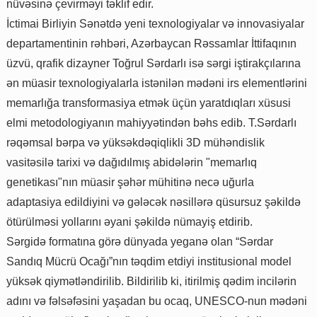
nüvəsinə çevirməyi təklif edir.
İctimai Birliyin Sənətdə yeni texnologiyalar və innovasiyalar
departamentinin rəhbəri, Azərbaycan Rəssamlar İttifaqının
üzvü, qrafik dizayner Toğrul Sərdarlı isə sərgi iştirakçılarına
ən müasir texnologiyalarla istənilən mədəni irs elementlərini
memarlığa transformasiya etmək üçün yaratdıqları xüsusi
elmi metodologiyanın mahiyyətindən bəhs edib. T.Sərdarlı
rəqəmsal bərpa və yüksəkdəqiqlikli 3D mühəndislik
vasitəsilə tarixi və dağıdılmış abidələrin "memarlıq
genetikası"nın müasir şəhər mühitinə necə uğurla
adaptasiya edildiyini və gələcək nəsillərə qüsursuz şəkildə
ötürülməsi yollarını əyani şəkildə nümayiş etdirib.
Sərgidə formatına görə dünyada yeganə olan “Sərdar
Sandıq Mücrü Ocağı”nın təqdim etdiyi institusional model
yüksək qiymətləndirilib. Bildirilib ki, itirilmiş qədim incilərin
adını və fəlsəfəsini yaşadan bu ocaq, UNESCO-nun mədəni