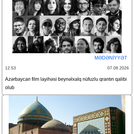
MƏDƏNIYYƏT
12:53
07.08.2026
Azərbaycan film layihəsi beynəlxalq nüfuzlu qrantın qalibi
olub