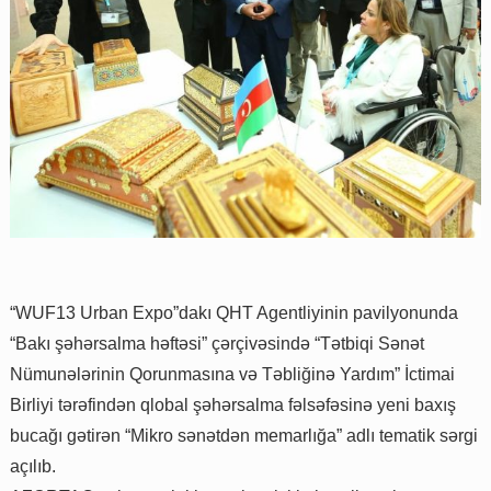
“WUF13 Urban Expo”dakı QHT Agentliyinin pavilyonunda
“Bakı şəhərsalma həftəsi” çərçivəsində “Tətbiqi Sənət
Nümunələrinin Qorunmasına və Təbliğinə Yardım” İctimai
Birliyi tərəfindən qlobal şəhərsalma fəlsəfəsinə yeni baxış
bucağı gətirən “Mikro sənətdən memarlığa” adlı tematik sərgi
açılıb.