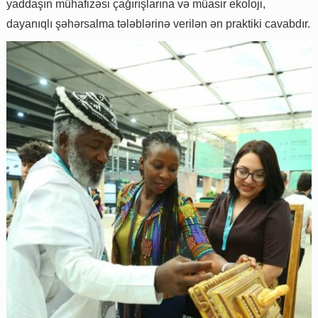
yaddaşın mühafizəsi çağırışlarına və müasir ekoloji,
dayanıqlı şəhərsalma tələblərinə verilən ən praktiki cavabdır.