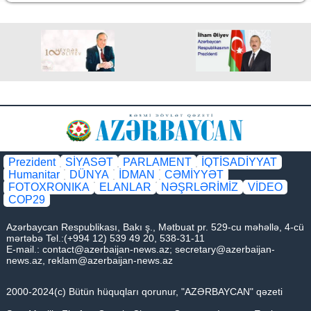
Prezident
SİYASƏT
PARLAMENT
İQTİSADİYYAT
Humanitar
DÜNYA
İDMAN
CƏMİYYƏT
FOTOXRONIKA
ELANLAR
NƏŞRLƏRİMİZ
VİDEO
COP29
Azərbaycan Respublikası, Bakı ş., Mətbuat pr. 529-cu məhəllə, 4-cü
mərtəbə Tel.:(+994 12) 539 49 20, 538-31-11
E-mail.:
contact@azerbaijan-news.az
;
secretary@azerbaijan-
news.az
,
reklam@azerbaijan-news.az
2000-2024(c) Bütün hüquqları qorunur, "AZƏRBAYCAN" qəzeti