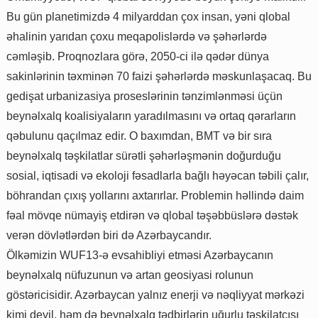
Bu gün planetimizdə 4 milyarddan çox insan, yəni qlobal
əhalinin yarıdan çoxu meqapolislərdə və şəhərlərdə
cəmləşib. Proqnozlara görə, 2050-ci ilə qədər dünya
sakinlərinin təxminən 70 faizi şəhərlərdə məskunlaşacaq. Bu
gedişat urbanizasiya proseslərinin tənzimlənməsi üçün
beynəlxalq koalisiyaların yaradılmasını və ortaq qərarların
qəbulunu qaçılmaz edir. O baxımdan, BMT və bir sıra
beynəlxalq təşkilatlar sürətli şəhərləşmənin doğurduğu
sosial, iqtisadi və ekoloji fəsadlarla bağlı həyəcan təbili çalır,
böhrandan çıxış yollarını axtarırlar. Problemin həllində daim
fəal mövqe nümayiş etdirən və qlobal təşəbbüslərə dəstək
verən dövlətlərdən biri də Azərbaycandır.
Ölkəmizin WUF13-ə evsahibliyi etməsi Azərbaycanın
beynəlxalq nüfuzunun və artan geosiyasi rolunun
göstəricisidir. Azərbaycan yalnız enerji və nəqliyyat mərkəzi
kimi deyil, həm də beynəlxalq tədbirlərin uğurlu təşkilatçısı