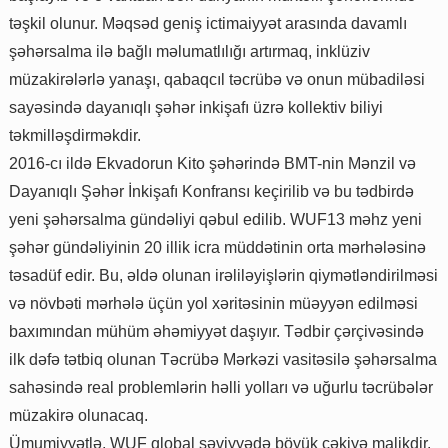
təşkil olunur. Məqsəd geniş ictimaiyyət arasında davamlı
şəhərsalma ilə bağlı məlumatlılığı artırmaq, inklüziv
müzakirələrlə yanaşı, qabaqcıl təcrübə və onun mübadiləsi
sayəsində dayanıqlı şəhər inkişafı üzrə kollektiv biliyi
təkmilləşdirməkdir.
2016-cı ildə Ekvadorun Kito şəhərində BMT-nin Mənzil və
Dayanıqlı Şəhər İnkişafı Konfransı keçirilib və bu tədbirdə
yeni şəhərsalma gündəliyi qəbul edilib. WUF13 məhz yeni
şəhər gündəliyinin 20 illik icra müddətinin orta mərhələsinə
təsadüf edir. Bu, əldə olunan irəliləyişlərin qiymətləndirilməsi
və növbəti mərhələ üçün yol xəritəsinin müəyyən edilməsi
baxımından mühüm əhəmiyyət daşıyır. Tədbir çərçivəsində
ilk dəfə tətbiq olunan Təcrübə Mərkəzi vasitəsilə şəhərsalma
sahəsində real problemlərin həlli yolları və uğurlu təcrübələr
müzakirə olunacaq.
Ümumiyyətlə, WUF qlobal səviyyədə böyük çəkiyə malikdir.