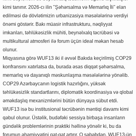
kimi tanınır. 2026-cı ilin "Şəhərsalma və Memarlıq İli" elan
edilməsi də dövlətimizin urbanizasiya məsələlərinə verdiyi
önəmi göstərir. Bakı müasir infrastrukturu, nəqliyyat
imkanları, təhlükəsizlik mühiti, beynəlxalq təcrübəsi və
multikultural atmosferi ilə forum üçün ideal məkan hesab
olunur.
Miqyasına görə WUF13 iki il əvvəl Bakıda keçirilmiş COP29
konfransını xatırlatsa da, burada əsas diqqət şəhərsalma,
memarlıq və dayanıqlı məskunlaşma məsələlərinə yönəlib.
COP29 Azərbaycanın logistik hazırlığını, yüksək
təhlükəsizlik standartlarını, diplomatik koordinasiya və qlobal
əməkdaşlıq mexanizmlərini bütün dünyaya sübut etdi.
WUF13 isə bu institusional təcrübənin məntiqi davamı kimi
qəbul olunur. Üstəlik, budəfəki sessiya birbaşa insanların
gündəlik problemlərinin praktiki həllinə yönəlir ki, bu da
forumun əhəmiyyətini qat-qat artırır. O səbəbdən, WUF13-ün