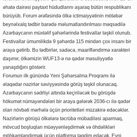
əhatə dairəsi paytaxt hüdudlarını aşaraq bütün respublikanı
bürüyüb. Forum ərəfəsində ölkə ictimaiyyətinin mötəbər
beynəlxalq tədbir barədə məlumatlandırılması məqsədilə
Azərbaycanın müxtəlif şəhərlərində festivallar təşkil olunub.
Festivallar ümumilikdə 9 şəhərdə 115 mindən çox insanı bir
araya gətirib. Bu tədbirlər, sadəcə, maarifləndirmə xarakteri
daşımır, ölkəmizin WUF13-ə nə qədər məsuliyyətlə
yanaşdığını göstərir.
Forumun ilk günündə Yeni Şəhərsalma Proqramı ilə
əlaqədar nazirlər səviyyəsində görüş təşkil olunacaq.
Azərbaycanın sədrliyi altında keçiriləcək bu görüşdə
hökumət nümayəndələri bir araya gələrək 2036-cı ilə qədər
olan növbəti mərhələ üçün prioritetləri müzakirə edəcəklər.
Nazirlərin görüşü ölkələrə təcrübə mübadiləsi aparmaq,
mövcud boşluqları müəyyənləşdirmək və öhdəlikləri
möhkəmləndirmək üçün platforma təqdim edəcək. Eyni