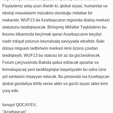
Paytaxtımız artıq uzun illərdir ki, qlobal siyasi, humanitar və
ekoloji məsələlərin müzakirə olunduğu mötəbər bir
məkandır. WUF13 də Azərbaycanın regionda dialoq mərkəzi
statusunu təsdiqləyəcək. Birləşmiş Millətlər Təşkilatının bu
forumu ölkəmizdə keçirmək qərarı Azərbaycanın keçdiyi
nadir inkişaf yolunun beynəlxalq səviyyədə etirafıdır. Bakı
dünya miqyaslı tədbirlərin mərkəzi kimi özünü çoxdan
təsdiqləyib. WUF13 bu statusu bir az da gücləndirəcək.
Forum çərçivəsində Bakıda qəbul ediləcək qərarlar və
formalaşacaq yeni tərəfdaşlıqlar bəşəriyyətin bu sahə üzrə
yol xəritəsini müəyyən edəcək. Bu prosesdə isə Azərbaycan
qlobal gündəliyə töhfə verən aktiv və güclü siyasi aktor kimi
çıxış edir.
İsmayıl QOCAYEV,
"Azərbaycan"