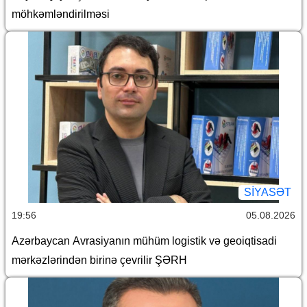
möhkəmləndirilməsi
SİYASƏT
19:56
05.08.2026
Azərbaycan Avrasiyanın mühüm logistik və geoiqtisadi
mərkəzlərindən birinə çevrilir ŞƏRH