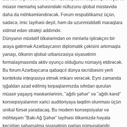
müasir memarlıq sahəsindəki nüfuzunu qlobal müstəvidə
daha da möhkəmləndirəcək. Forum respublikamız üçün,
sadəcə, imic layihəsi deyil, həm də uzunmüddətli maraqlara
xidmət edən strateji addımdır.
Dünyanın müxtəlif ölkələrindən on minlərlə iştirakçını bir
araya gətirmək Azərbaycanın diplomatik çəkisini artırmaqla
yanaşı, ölkənin qlobal urbanizasiya siyasətinin
formalaşmasında aktiv oyunçu olduğunu nümayiş etdirəcək.
Bu forum Azərbaycana qabaqcıl dünya təcrübəsini yerli
kontekstə inteqrasiya etmək imkanı verəcək. Eyni zamanda
işğaldan azad edilmiş torpaqlarımızda sıfırdan qurulan
müasir yaşayış məskənlərinin, "ağıllı şəhər" və "ağıllı kənd"
konsepsiyalarının xarici auditoriyaya təqdim olunması üçün
unikal fürsət yaradacaq. Bu modern konsepsiyalar və
möhtəşəm "Bakı Ağ Şəhər" layihəsi ölkəmizdə həyata
keçirilən şəhərsalma siyasətinin parlaq nümunələridir.