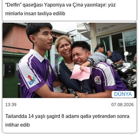
“Delfin” qasırğası Yaponiya və Çinə yaxınlaşır: yüz
minlərlə insan təxliyə edilib
DÜNYA
13:39
07.08.2026
Tailandda 14 yaşlı şagird 8 adamı qətlə yetirəndən sonra
intihar edib