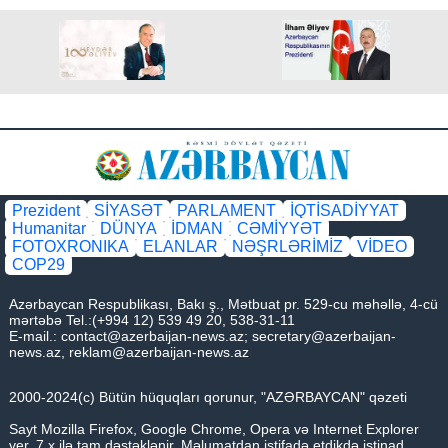
Prezident
SİYASƏT
PARLAMENT
İQTİSADİYYAT
Humanitar
DÜNYA
İDMAN
CƏMİYYƏT
FOTOXRONIKA
ELANLAR
NƏŞRLƏRİMİZ
VİDEO
COP29
Azərbaycan Respublikası, Bakı ş., Mətbuat pr. 529-cu məhəllə, 4-cü
mərtəbə Tel.:(+994 12) 539 49 20, 538-31-11
E-mail.:
contact@azerbaijan-news.az
;
secretary@azerbaijan-
news.az
,
reklam@azerbaijan-news.az
2000-2024(c) Bütün hüquqları qorunur, "AZƏRBAYCAN" qəzeti
Sayt Mozilla Firefox, Google Chrome, Opera və Internet Explorer
ver. 7.x ilə tam dəstəklənir. Məlumatdan istifadə etdikdə istinad