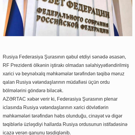
Rusiya Federasiya Şurasının qəbul etdiyi sənədə əsasən,
RF Prezidenti ölkənin iştirakı olmadan səlahiyyətləndirilmiş
xarici və beynəlxalq məhkəmələr tərəfindən təqibə məruz
qalan Rusiya vətəndaşlarının müdafiəsi üçün ordu
bölmələrini göndərə biləcək.
AZƏRTAC xəbər verir ki, Federasiya Şurasının plenar
iclasında Rusiya vətəndaşlarının xarici dövlətlərin
məhkəmələri tərəfindən həbs olunduğu, cinayət və digər
təqiblərlə üzləşdiyi hallarda Rusiya ordusunun istifadəsinə
icazə verən qanunu təsdiqlənib.