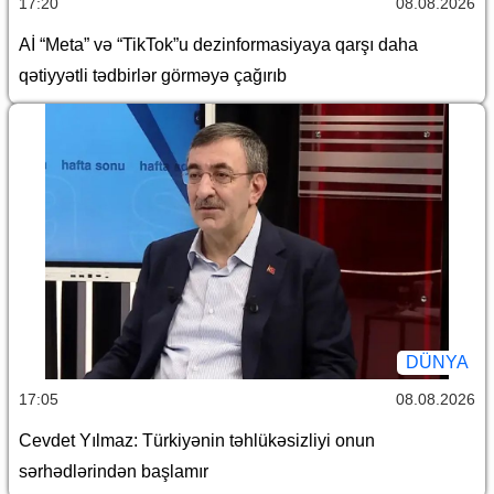
17:20
08.08.2026
Aİ “Meta” və “TikTok”u dezinformasiyaya qarşı daha
qətiyyətli tədbirlər görməyə çağırıb
DÜNYA
17:05
08.08.2026
Cevdet Yılmaz: Türkiyənin təhlükəsizliyi onun
sərhədlərindən başlamır