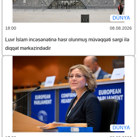
DÜNYA
18:00
08.08.2026
Luvr İslam incəsənətinə həsr olunmuş müvəqqəti sərgi ilə
diqqət mərkəzindədir
DÜNYA