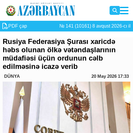
PDF çap
№ 141 (10161) 8 avqust 2026-cı il
Rusiya Federasiya Şurası xaricdə
həbs olunan ölkə vətəndaşlarının
müdafiəsi üçün ordunun cəlb
edilməsinə icazə verib
DÜNYA
20 May 2026 17:33