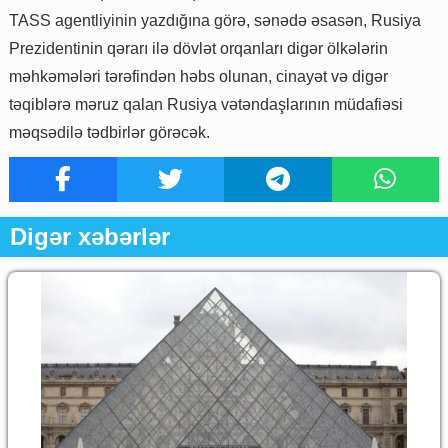
TASS agentliyinin yazdığına görə, sənədə əsasən, Rusiya
Prezidentinin qərarı ilə dövlət orqanları digər ölkələrin
məhkəmələri tərəfindən həbs olunan, cinayət və digər
təqiblərə məruz qalan Rusiya vətəndaşlarının müdafiəsi
məqsədilə tədbirlər görəcək.
Digər xəbərlər