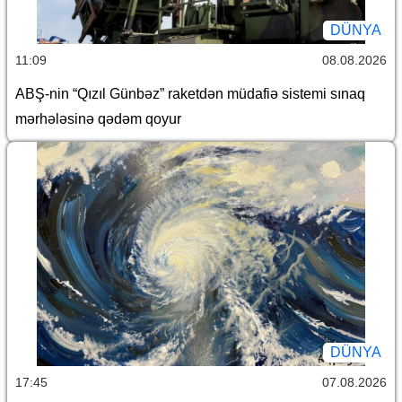
DÜNYA
11:09
08.08.2026
ABŞ-nin “Qızıl Günbəz” raketdən müdafiə sistemi sınaq
mərhələsinə qədəm qoyur
DÜNYA
17:45
07.08.2026