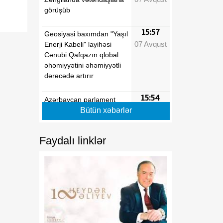
görüşüb
15:57
Geosiyasi baxımdan "Yaşıl
07 Avqust
Enerji Kabeli" layihəsi
Cənubi Qafqazın qlobal
əhəmiyyətini əhəmiyyətli
dərəcədə artırır
15:54
Azərbaycan parlament
07 Avqust
diplomatiyası beynəlxalq
Bütün xəbərlər
əməkdaşlığın
genişlənməsinə töhfə verir
Faydalı linklər
15:40
Regionun siyasi tarixində
07 Avqust
mühüm dönüş nöqtəsi
15:24
Tarixi zəfərdən mütləq
07 Avqust
sülhə
15:05