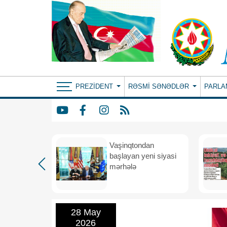
PREZIDENT
RƏSMI SƏNƏDLƏR
PARLA
rdən
Vaşinqtondan
hə
başlayan yeni siyasi
mərhələ
28 May
2026