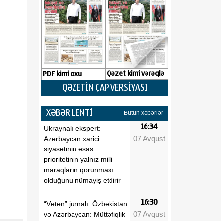
Qəzet kimi vərəqlə
PDF kimi oxu
QƏZETİN ÇAP VERSİYASI
XƏBƏR LENTİ
Bütün xəbərlər
16:34
Ukraynalı ekspert:
07 Avqust
Azərbaycan xarici
siyasətinin əsas
prioritetinin yalnız milli
maraqların qorunması
olduğunu nümayiş etdirir
16:30
“Vətən” jurnalı: Özbəkistan
07 Avqust
və Azərbaycan: Müttəfiqlik