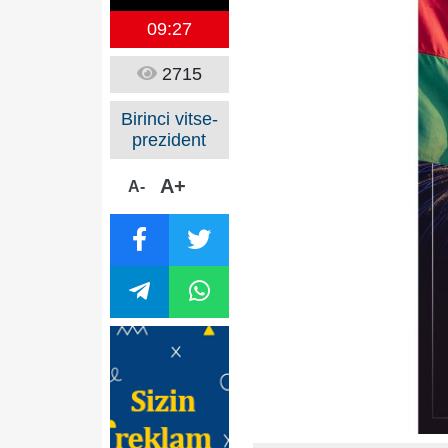
09:27
2715
Birinci vitse-
prezident
A+
A-