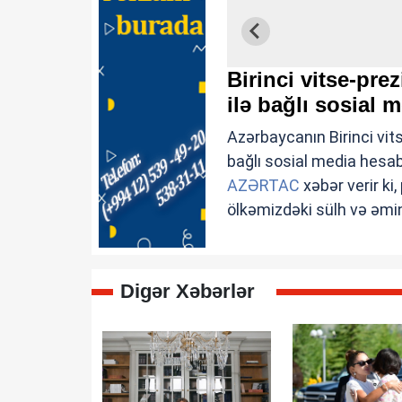
Birinci vitse-pr
ilə bağlı sosial
Azərbaycanın Birinci vit
bağlı sosial media hesab
AZƏRTAC
xəbər verir ki
ölkəmizdəki sülh və əmin
Digər Xəbərlər