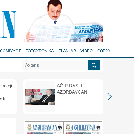
CƏMİYYƏT
FOTOXRONIKA
ELANLAR
VİDEO
COP29
rateji
AĞIR DAŞLI
AZƏRBAYCAN
adi