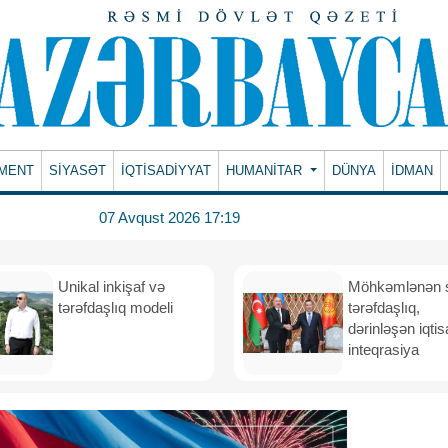
MENT
SİYASƏT
İQTİSADİYYAT
HUMANITAR
DÜNYA
İDMAN
07 Avqust 2026 17:19
Unikal inkişaf və
Möhkəmlənən st
tərəfdaşlıq modeli
tərəfdaşlıq,
dərinləşən iqtis
inteqrasiya