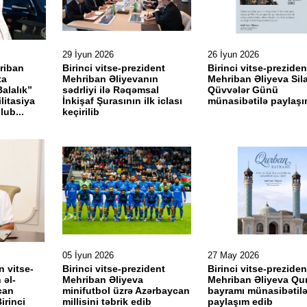
29 İyun 2026
26 İyun 2026
riban
Birinci vitse-prezident
Birinci vitse-preziden
ta
Mehriban Əliyevanın
Mehriban Əliyeva Sila
alalık”
sədrliyi ilə Rəqəmsal
Qüvvələr Günü
litasiya
İnkişaf Şurasının ilk iclası
münasibətilə paylaşı
lub...
keçirilib
05 İyun 2026
27 May 2026
n vitse-
Birinci vitse-prezident
Birinci vitse-preziden
 əl-
Mehriban Əliyeva
Mehriban Əliyeva Qu
can
minifutbol üzrə Azərbaycan
bayramı münasibətil
irinci
millisini təbrik edib
paylaşım edib