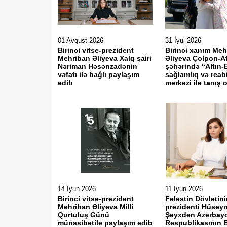
01 Avqust 2026
31 İyul 2026
Birinci vitse-prezident
Birinci xanım Meh
Mehriban Əliyeva Xalq şairi
Əliyeva Çolpon-A
Nəriman Həsənzadənin
şəhərində “Altın-B
vəfatı ilə bağlı paylaşım
sağlamlıq və reabi
edib
mərkəzi ilə tanış o
14 İyun 2026
11 İyun 2026
Birinci vitse-prezident
Fələstin Dövlətini
Mehriban Əliyeva Milli
prezidenti Hüseyn
Qurtuluş Günü
Şeyxdən Azərbay
münasibətilə paylaşım edib
Respublikasının B