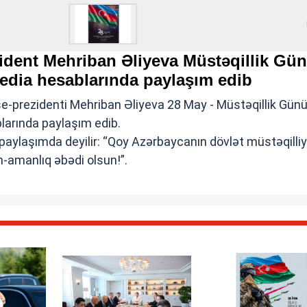
ezident Mehriban Əliyeva Müstəqillik Gü
 media hesablarında paylaşım edib
se-prezidenti Mehriban Əliyeva 28 May - Müstəqillik Günü 
larında paylaşım edib.
, paylaşımda deyilir: “Qoy Azərbaycanın dövlət müstəqilliyi
-amanlıq əbədi olsun!”.