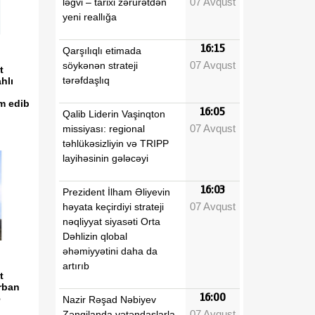
07 Avqust
ləğvi – tarixi zərurətdən
yeni reallığa
16:15
Qarşılıqlı etimada
07 Avqust
söykənən strateji
t
tərəfdaşlıq
hlı
m edib
16:05
Qalib Liderin Vaşinqton
07 Avqust
missiyası: regional
təhlükəsizliyin və TRIPP
layihəsinin gələcəyi
16:03
Prezident İlham Əliyevin
07 Avqust
həyata keçirdiyi strateji
nəqliyyat siyasəti Orta
Dəhlizin qlobal
əhəmiyyətini daha da
artırıb
t
rban
16:00
ə
Nazir Rəşad Nəbiyev
07 Avqust
Zəngilanda vətəndaşlarla