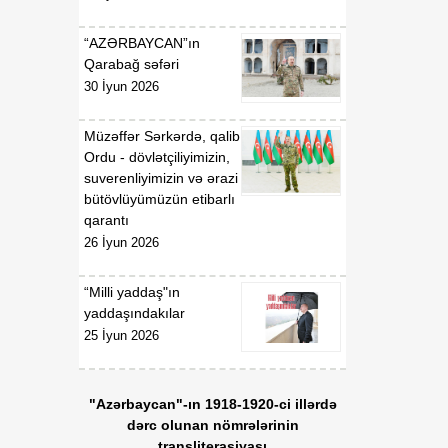
“AZƏRBAYCAN”ın
Qarabağ səfəri
30 İyun 2026
Müzəffər Sərkərdə, qalib
Ordu - dövlətçiliyimizin,
suverenliyimizin və ərazi
bütövlüyümüzün etibarlı
qarantı
26 İyun 2026
“Milli yaddaş"ın
yaddaşındakılar
25 İyun 2026
"Azərbaycan"-ın 1918-1920-ci illərdə
dərc olunan nömrələrinin
transliterasiyası