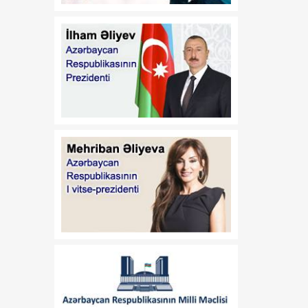
Vaşinqtondan başlayan
07 Avqust
yeni siyasi mərhələ
14:48
Cənubi Qafqazda
07 Avqust
uzunmüddətli sülh və
iqtisadi inteqrasiyanın
başlanğıcı
13:39
Tailandda 14 yaşlı şagird 8
07 Avqust
adamı qətlə yetirəndən
sonra intihar edib
13:26
Bakıda keçiriləcək
07 Avqust
Azərbaycan Beynəlxalq
İnvestisiya Forumu ilə
bağlı Təşkilat Komitəsi
yaradılıb
13:24
Deputat: ABŞ-də
07 Avqust
paraflanan sülh sənədi
Cənubi Qafqazda yeni