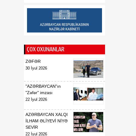
geosiyasi mərhələnin
əsasını qoyub
13:23
“Ayaks”ın sabiq baş
07 Avqust
məşqçisi Qazaxıstan
millisində
ÇOX OXUNANLAR
13:22
ABŞ-də çip istehsalında
07 Avqust
istifadə olunan əsas
ZƏFƏR
xammala gömrük rüsumu
30 İyul 2026
tətbiq edilib
"AZƏRBAYCAN"ın
"Zəfər" imzası
22 İyul 2026
AZƏRBAYCAN XALQI
İLHAM ƏLİYEVİ NİYƏ
SEVİR
22 İyul 2026