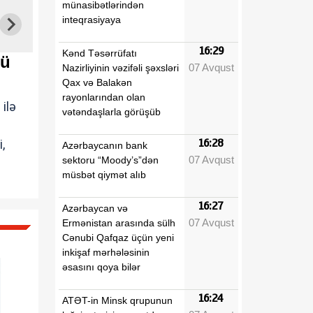
münasibətlərindən
inteqrasiyaya
16:29
Kənd Təsərrüfatı
nü
07 Avqust
Nazirliyinin vəzifəli şəxsləri
Qax və Balakən
rayonlarından olan
ilə
vətəndaşlarla görüşüb
,
16:28
Azərbaycanın bank
07 Avqust
sektoru “Moody’s”dən
müsbət qiymət alıb
16:27
Azərbaycan və
07 Avqust
Ermənistan arasında sülh
Cənubi Qafqaz üçün yeni
inkişaf mərhələsinin
əsasını qoya bilər
16:24
ATƏT-in Minsk qrupunun