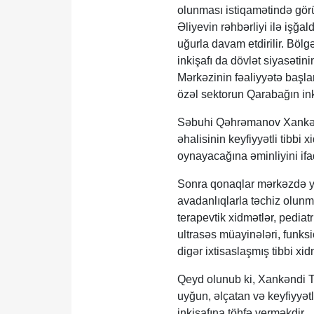
olunması istiqamətində görü
Əliyevin rəhbərliyi ilə işğa
uğurla davam etdirilir. Bölg
inkişafı da dövlət siyasətin
Mərkəzinin fəaliyyətə başl
özəl sektorun Qarabağın ink
Səbuhi Qəhrəmanov Xankəndi
əhalisinin keyfiyyətli tibbi
oynayacağına əminliyini ifa
Sonra qonaqlar mərkəzdə yara
avadanlıqlarla təchiz olunm
terapevtik xidmətlər, pediat
ultrasəs müayinələri, funksi
digər ixtisaslaşmış tibbi xid
Qeyd olunub ki, Xankəndi T
uyğun, əlçatan və keyfiyyətl
inkişafına töhfə verməkdir.