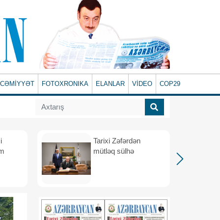
CƏMİYYƏT
FOTOXRONIKA
ELANLAR
VİDEO
COP29
i
Tarixi Zəfərdən
üm
mütləq sülhə