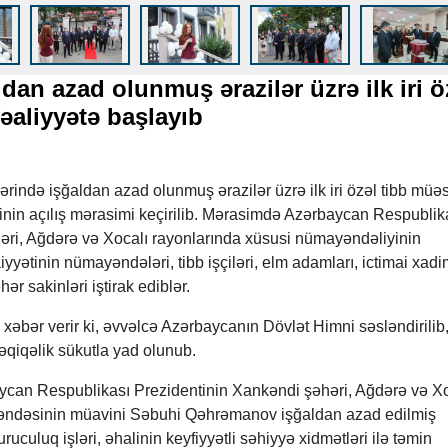
an azad olunmuş ərazilər üzrə ilk iri ö
fəaliyyətə başlayıb
ində işğaldan azad olunmuş ərazilər üzrə ilk iri özəl tibb müəs
nin açılış mərasimi keçirilib. Mərasimdə Azərbaycan Respublik
əri, Ağdərə və Xocalı rayonlarında xüsusi nümayəndəliyinin
yyətinin nümayəndələri, tibb işçiləri, elm adamları, ictimai xadi
r sakinləri iştirak ediblər.
əbər verir ki, əvvəlcə Azərbaycanın Dövlət Himni səsləndirilib
 dəqiqəlik sükutla yad olunub.
ycan Respublikası Prezidentinin Xankəndi şəhəri, Ağdərə və Xo
əndəsinin müavini Səbuhi Qəhrəmanov işğaldan azad edilmiş
ruculuq işləri, əhalinin keyfiyyətli səhiyyə xidmətləri ilə təmin