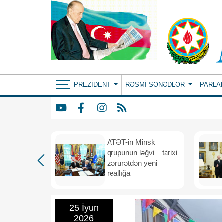
PREZIDENT
RƏSMI SƏNƏDLƏR
PARLA
ın yeni
ATƏT-in Minsk
anış
qrupunun ləğvi – tarixi
dafiə
zərurətdən yeni
asından
reallığa
rlığa
25 İyun
2026