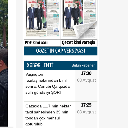
Qəzet kimi vərəqlə
PDF kimi oxu
QƏZETİN ÇAP VERSİYASI
XƏBƏR LENTİ
Bütün xəbərlər
17:30
Vaşinqton
08 Avqust
razılaşmalarından bir il
sonra: Cənubi Qafqazda
sülh gündəliyi ŞƏRH
17:25
Qazaxda 11,7 min hektar
08 Avqust
taxıl sahəsindən 39 min
tondan çox məhsul
götürülüb