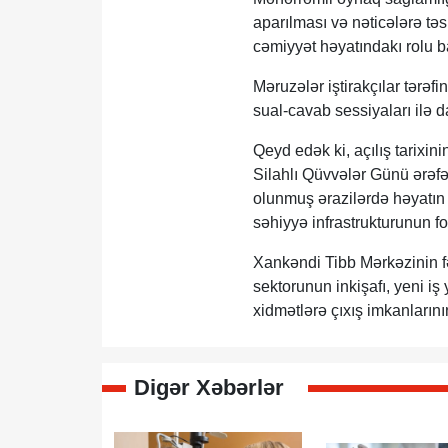
aparılması və nəticələrə tə
cəmiyyət həyatındakı rolu ba
Məruzələr iştirakçılar tərəf
sual-cavab sessiyaları ilə 
Qeyd edək ki, açılış tarixi
Silahlı Qüvvələr Günü ərəf
olunmuş ərazilərdə həyatın
səhiyyə infrastrukturunun f
Xankəndi Tibb Mərkəzinin f
sektorunun inkişafı, yeni iş 
xidmətlərə çıxış imkanları
Digər Xəbərlər