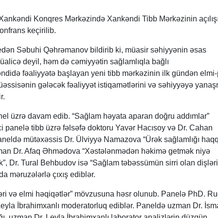
 Xankəndi Konqres Mərkəzində Xankəndi Tibb Mərkəzinin açılış
nfrans keçirilib.
 edən Səbuhi Qəhrəmanov bildirib ki, müasir səhiyyənin əsas
müalicə deyil, həm də cəmiyyətin sağlamlıqla bağlı
əndidə fəaliyyətə başlayan yeni tibb mərkəzinin ilk gündən elmi-
üəssisənin gələcək fəaliyyət istiqamətlərini və səhiyyəyə yanaş
r.
panel üzrə davam edib. “Sağlam həyata aparan doğru addımlar”
i panelə tibb üzrə fəlsəfə doktoru Yavər Hacısoy və Dr. Cahan
Paneldə mütəxəssis Dr. Ülviyyə Namazova “Ürək sağlamlığı haq
 uzman Dr. Afaq Əhmədova “Xəstələnmədən həkimə getmək niyə
”, Dr. Tural Behbudov isə “Sağlam təbəssümün sirri olan dişlər
a məruzələrlə çıxış ediblər.
fləri və elmi həqiqətlər” mövzusuna həsr olunub. Panelə PhD. R
la İbrahimxanlı moderatorluq ediblər. Paneldə uzman Dr. İsma
, uzman Dr. Leyla İbrahimxanlı laborator analizlərin düzgün