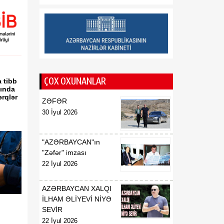
münasibətlərin tarixi
dönüş nöqtəsidir
12:02
Deputat: Vaşinqton
08 Avqust
razılaşmaları Cənubi
Qafqazın dinc gələcəyi
üçün mühüm platforma
rolunu oynayır
ÇOX OXUNANLAR
 tibb
sında
ərqlər
ZƏFƏR
30 İyul 2026
"AZƏRBAYCAN"ın
"Zəfər" imzası
22 İyul 2026
AZƏRBAYCAN XALQI
İLHAM ƏLİYEVİ NİYƏ
SEVİR
22 İyul 2026