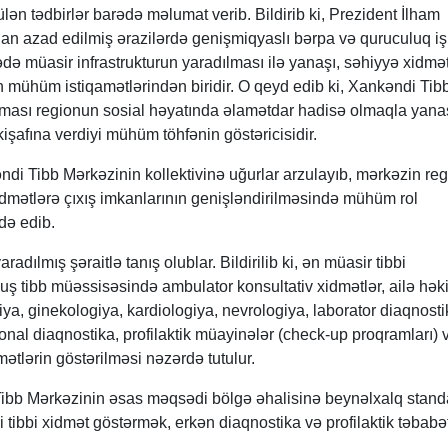
lən tədbirlər barədə məlumat verib. Bildirib ki, Prezident İlham
ldan azad edilmiş ərazilərdə genişmiqyaslı bərpa və quruculuq iş
ədə müasir infrastrukturun yaradılması ilə yanaşı, səhiyyə xidmət
in mühüm istiqamətlərindən biridir. O qeyd edib ki, Xankəndi Tib
aması regionun sosial həyatında əlamətdar hadisə olmaqla yanaş
işafına verdiyi mühüm töhfənin göstəricisidir.
 Tibb Mərkəzinin kollektivinə uğurlar arzulayıb, mərkəzin reg
 xidmətlərə çıxış imkanlarının genişləndirilməsində mühüm rol
də edib.
dılmış şəraitlə tanış olublar. Bildirilib ki, ən müasir tibbi
uş tibb müəssisəsində ambulator konsultativ xidmətlər, ailə həki
riya, ginekologiya, kardiologiya, nevrologiya, laborator diaqnosti
onal diaqnostika, profilaktik müayinələr (check-up proqramları) 
mətlərin göstərilməsi nəzərdə tutulur.
ibb Mərkəzinin əsas məqsədi bölgə əhalisinə beynəlxalq standa
i tibbi xidmət göstərmək, erkən diaqnostika və profilaktik təbabə