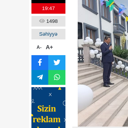
19:47
1498
Səhiyyə
A+
A-