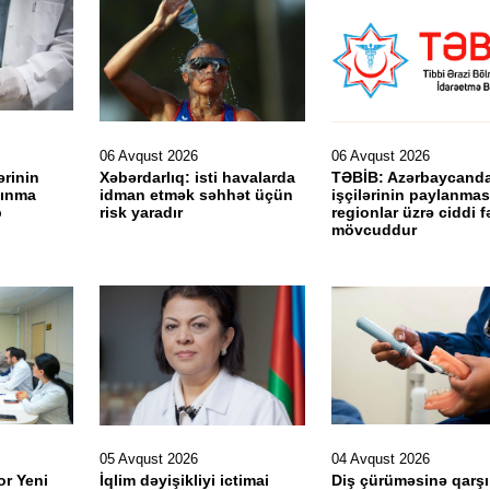
06 Avqust 2026
06 Avqust 2026
ərinin
Xəbərdarlıq: isti havalarda
TƏBİB: Azərbaycanda
yınma
idman etmək səhhət üçün
işçilərinin paylanma
b
risk yaradır
regionlar üzrə ciddi f
mövcuddur
05 Avqust 2026
04 Avqust 2026
or Yeni
İqlim dəyişikliyi ictimai
Diş çürüməsinə qarşı