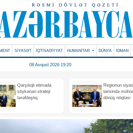
MENT
SİYASƏT
İQTİSADİYYAT
HUMANITAR
DÜNYA
İDMAN
08 Avqust 2026 19:20
Qarşılıqlı etimada
Regionun siyas
söykənən strateji
tarixində müh
tərəfdaşlıq
dönüş nöqtəsi