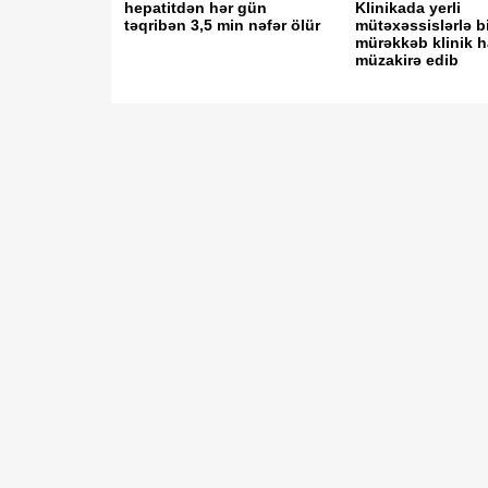
hepatitdən hər gün
Klinikada yerli
təqribən 3,5 min nəfər ölür
mütəxəssislərlə b
mürəkkəb klinik ha
müzakirə edib