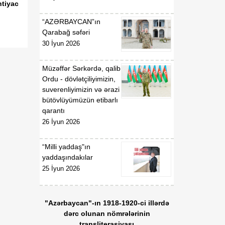
htiyac
“AZƏRBAYCAN”ın
Qarabağ səfəri
30 İyun 2026
Müzəffər Sərkərdə, qalib
Ordu - dövlətçiliyimizin,
suverenliyimizin və ərazi
bütövlüyümüzün etibarlı
qarantı
26 İyun 2026
“Milli yaddaş"ın
yaddaşındakılar
25 İyun 2026
"Azərbaycan"-ın 1918-1920-ci illərdə
dərc olunan nömrələrinin
transliterasiyası