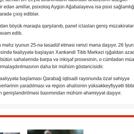
sir edən amillər, psixoloq Aygün Ağabalayeva isə psixi sağlamlığ
rədə çıxış ediblər.
indən böyük maraqla qarşılanıb, panel iclasları geniş müzakirələr
davam edib.
nin məhz iyunun 25-nə təsadüf etməsi rəmzi məna daşıyır. 26 İyun
əsində fəaliyyətə başlayan Xankəndi Tibb Mərkəzi işğaldan aza
 bütün sahələrində bərpa və inkişaf prosesinin, o cümlədən müa
ormalaşdırılmasının daha bir mühüm göstəricisidir.
əaliyyətə başlaması Qarabağ iqtisadi rayonunda özəl səhiyyə
yerlərinin yaradılması və region əhalisinin yüksəkkeyfiyyətli tibb
nın genişləndirilməsi baxımından mühüm əhəmiyyət daşıyır.