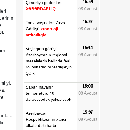
16:59
Çimərliyə gedənlərə
08 Avqust
XƏBƏRDARLIQ
ləri
lərinin
16:37
Tarixi Vaşinqton Zirvə
b
08 Avqust
Görüşü
xronoloji
ı,
ardıcıllıqla
16:34
Vaşinqton görüşü
ion
08 Avqust
Azərbaycanın regional
məsələlərin həllində fəal
rol oynadığını təsdiqləyib
ŞƏRH
mliyi,
16:00
Sabah havanın
ka,
08 Avqust
temperaturu 40
və
dərəcəyədək yüksələcək
15:37
Azərbaycan
rtlara
08 Avqust
Respublikasının xarici
tin
ölkələrdəki hərbi