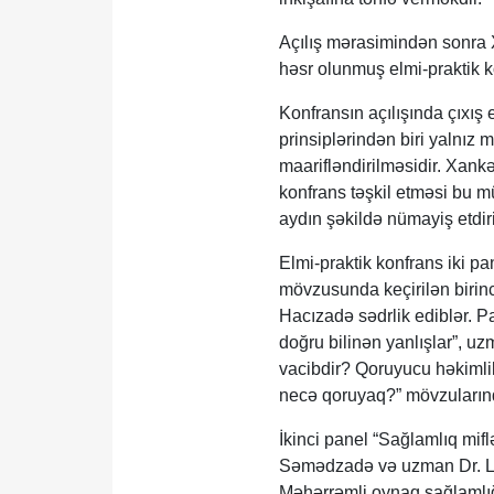
Açılış mərasimindən sonra
həsr olunmuş elmi-praktik ko
Konfransın açılışında çıxış
prinsiplərindən biri yalnız 
maarifləndirilməsidir. Xank
konfrans təşkil etməsi bu m
aydın şəkildə nümayiş etdiri
Elmi-praktik konfrans iki 
mövzusunda keçirilən birinc
Hacızadə sədrlik ediblər. 
doğru bilinən yanlışlar”,
vacibdir? Qoruyucu həkimlik
necə qoruyaq?” mövzularınd
İkinci panel “Sağlamlıq mi
Səmədzadə və uzman Dr. Ley
Məhərrəmli oynaq sağlamlığı