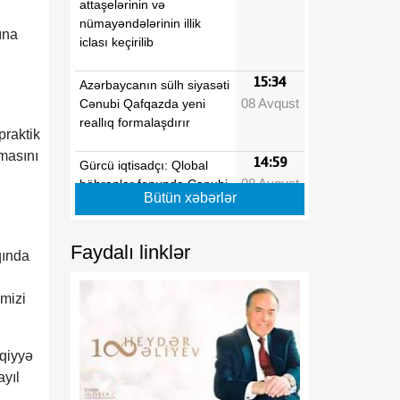
attaşelərinin və
nümayəndələrinin illik
ına
iclası keçirilib
15:34
Azərbaycanın sülh siyasəti
08 Avqust
Cənubi Qafqazda yeni
reallıq formalaşdırır
praktik
masını
14:59
Gürcü iqtisadçı: Qlobal
08 Avqust
böhranlar fonunda Cənubi
Bütün xəbərlər
Qafqaz özünü regional
əməkdaşlıq üçün əlverişli
məkan kimi təqdim edir
Faydalı linklər
qında
14:09
Tarixi Vaşinqton görüşü
imizi
08 Avqust
nələri dəyişdi?
13:42
Rusiya regionlarına PUA
uqiyyə
08 Avqust
hücumları nəticəsində
yıl
yeddi nəfər xəsarət alıb