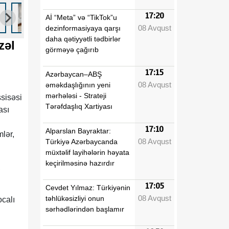
17:20
Aİ “Meta” və “TikTok”u
08 Avqust
dezinformasiyaya qarşı
daha qətiyyətli tədbirlər
zəl
görməyə çağırıb
17:15
Azərbaycan–ABŞ
08 Avqust
əməkdaşlığının yeni
mərhələsi - Strateji
sisəsi
Tərəfdaşlıq Xartiyası
ası
17:10
Alparslan Bayraktar:
mlər,
08 Avqust
Türkiyə Azərbaycanda
müxtəlif layihələrin həyata
keçirilməsinə hazırdır
,
17:05
Cevdet Yılmaz: Türkiyənin
08 Avqust
təhlükəsizliyi onun
calı
sərhədlərindən başlamır