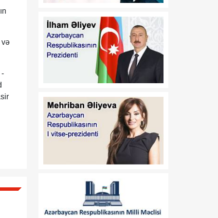
ın
13:37
Vaşinqton razılaşmaları:
08 Avqust
Sülh və strateji tərəfdaşlıq
oyun qaydalarını dəyişir
 və
13:32
Valeri Çeçelaşvili:
08 Avqust
Vaşinqton Sammiti Cənubi
 -
Qafqazda sülh üçün
d
möhkəm təməl yaratdı
sir
13:19
Vaşinqton görüşləri
08 Avqust
Azərbaycanın zəfər
diplomatiyasında yeni
i
mərhələ oldu
13:03
Prezidentin Mətbuat
08 Avqust
Xidmətinin məlumatı
12:47
Vaşinqton görüşü sülh
08 Avqust
prosesinin və ABŞ ilə