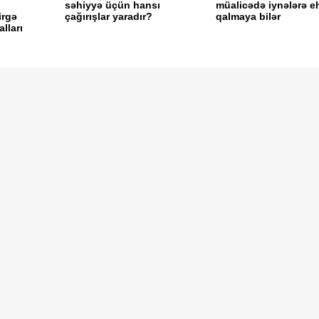
səhiyyə üçün hansı
müalicədə iynələrə e
irgə
çağırışlar yaradır?
qalmaya bilər
lları