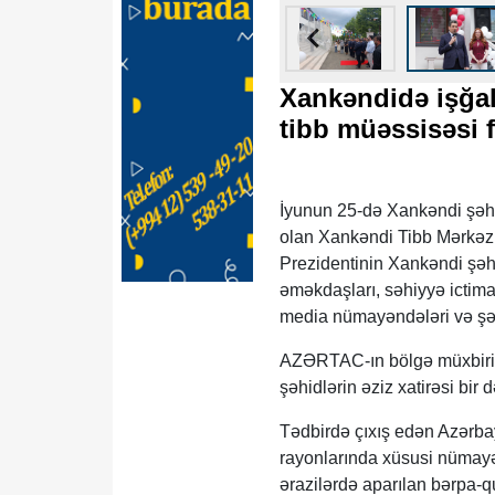
Xankəndidə işğald
tibb müəssisəsi 
İyunun 25-də Xankəndi şəhər
olan Xankəndi Tibb Mərkəzi
Prezidentinin Xankəndi şəh
əməkdaşları, səhiyyə ictimai
media nümayəndələri və şəhə
AZƏRTAC-ın bölgə müxbiri x
şəhidlərin əziz xatirəsi bir
Tədbirdə çıxış edən Azərba
rayonlarında xüsusi nümay
ərazilərdə aparılan bərpa-qu